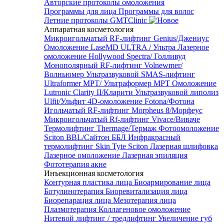
Авторские протоколы омоложения
Программы для лица
Программы для волос
Летние протоколы GMTClinic
Аппаратная косметология
Микроигольчатый RF-лифтинг Genius/Джениус
Омоложение LaseMD ULTRA / Ультра
Лазерное
омоложение Hollywood Spectra/ Голливуд
Монополярный RF-лифтинг Volnewmer/
Волньюмер
Ультразвуковой SMAS-лифтинг
Ultraformer MPT/ Ультраформер MPT
Омоложение
Lutronic Clarity II/Кларити
Ультразвуковой липолиз
Ulfit/Ульфит
4D-омоложение Fotona/Фотона
Игольчатый RF-лифтинг Morpheus 8/Морфеус
Микроигольчатый Rf-лифтинг Vivace/Виваче
Термолифтинг Thermage/Термаж
Фотоомоложение
Sciton BBL/Сайтон ББЛ
Инфракрасный
термолифтинг Skin Tyte Sciton
Лазерная шлифовка
Лазерное омоложение
Лазерная эпиляция
Фототерапия акне
Инъекционная косметология
Контурная пластика лица
Биоармирование лица
Ботулинотерапия
Биоревитализация лица
Биорепарация лица
Мезотерапия лица
Плазмотерапия
Коллагеновое омоложение
Нитевой лифтинг / тредлифтинг
Увеличение губ