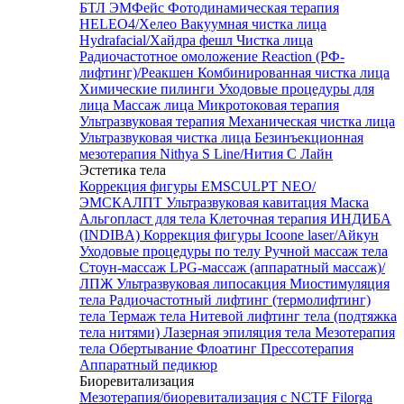
БТЛ ЭМФейс
Фотодинамическая терапия
HELEO4/Хелео
Вакуумная чистка лица
Hydrafacial/Хайдра фешл
Чистка лица
Радиочастотное омоложение Reaction (РФ-
лифтинг)/Реакшен
Комбинированная чистка лица
Химические пилинги
Уходовые процедуры для
лица
Массаж лица
Микротоковая терапия
Ультразвуковая терапия
Механическая чистка лица
Ультразвуковая чистка лица
Безинъекционная
мезотерапия Nithya S Line/Нития С Лайн
Эстетика тела
Коррекция фигуры EMSCULPT NEO/
ЭМСКАЛПТ
Ультразвуковая кавитация
Маска
Альгопласт для тела
Клеточная терапия ИНДИБА
(INDIBA)
Коррекция фигуры Icoone laser/Айкун
Уходовые процедуры по телу
Ручной массаж тела
Стоун-массаж
LPG-массаж (аппаратный массаж)/
ЛПЖ
Ультразвуковая липосакция
Миостимуляция
тела
Радиочастотный лифтинг (термолифтинг)
тела
Термаж тела
Нитевой лифтинг тела (подтяжка
тела нитями)
Лазерная эпиляция тела
Мезотерапия
тела
Обертывание
Флоатинг
Прессотерапия
Аппаратный педикюр
Биоревитализация
Мезотерапия/биоревитализация с NCTF Filorga