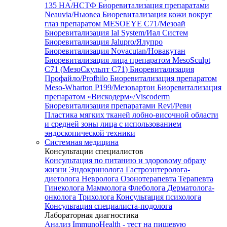
135 HA/НСТФ
Биоревитализация препаратами
Neauvia/Ньювеа
Биоревитализация кожи вокруг
глаз препаратом MESOEYE C71/Мезоай
Биоревитализация Ial System/Иал Систем
Биоревитализация Jalupro/Ялупро
Биоревитализация Novacutan/Новакутан
Биоревитализация лица препаратом MesoSculpt
C71 (МезоСкульпт С71)
Биоревитализация
Профайло/Profhilo
Биоревитализация препаратом
Meso-Wharton P199/Мезовартон
Биоревитализация
препаратом «Вискодерм»/Viscoderm
Биоревитализация препаратами Revi/Реви
Пластика мягких тканей лобно-височной области
и средней зоны лица с использованием
эндоскопической техники
Системная медицина
Консультации специалистов
Консультация по питанию и здоровому образу
жизни
Эндокринолога
Гастроэнтеролога-
диетолога
Невролога
Озонотерапевта
Терапевта
Гинеколога
Маммолога
Флеболога
Дерматолога-
онколога
Трихолога
Консультация психолога
Консультация специалиста-подолога
Лабораторная диагностика
Анализ ImmunoHealth - тест на пищевую