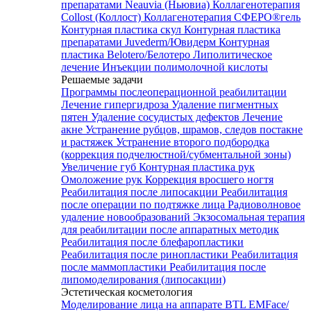
препаратами Neauvia (Ньювиа)
Коллагенотерапия
Collost (Коллост)
Коллагенотерапия СФЕРО®гель
Контурная пластика скул
Контурная пластика
препаратами Juvederm/Ювидерм
Контурная
пластика Belotero/Белотеро
Липолитическое
лечение
Инъекции полимолочной кислоты
Решаемые задачи
Программы послеоперационной реабилитации
Лечение гипергидроза
Удаление пигментных
пятен
Удаление сосудистых дефектов
Лечение
акне
Устранение рубцов, шрамов, следов постакне
и растяжек
Устранение второго подбородка
(коррекция подчелюстной/субментальной зоны)
Увеличение губ
Контурная пластика рук
Омоложение рук
Коррекция вросшего ногтя
Реабилитация после липосакции
Реабилитация
после операции по подтяжке лица
Радиоволновое
удаление новообразований
Экзосомальная терапия
для реабилитации после аппаратных методик
Реабилитация после блефаропластики
Реабилитация после ринопластики
Реабилитация
после маммопластики
Реабилитация после
липомоделирования (липосакции)
Эстетическая косметология
Моделирование лица на аппарате BTL EMFace/