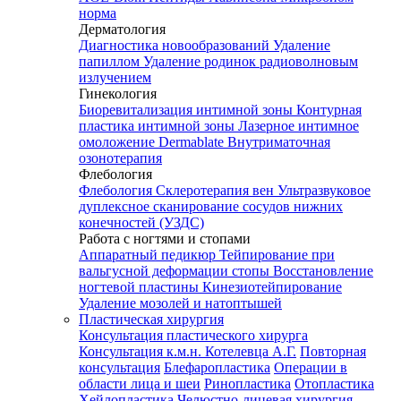
норма
Дерматология
Диагностика новообразований
Удаление
папиллом
Удаление родинок радиоволновым
излучением
Гинекология
Биоревитализация интимной зоны
Контурная
пластика интимной зоны
Лазерное интимное
омоложение Dermablate
Внутриматочная
озонотерапия
Флебология
Флебология
Склеротерапия вен
Ультразвуковое
дуплексное сканирование сосудов нижних
конечностей (УЗДС)
Работа с ногтями и стопами
Аппаратный педикюр
Тейпирование при
вальгусной деформации стопы
Восстановление
ногтевой пластины
Кинезиотейпирование
Удаление мозолей и натоптышей
Пластическая хирургия
Консультация пластического хирурга
Консультация к.м.н. Котелевца А.Г.
Повторная
консультация
Блефаропластика
Операции в
области лица и шеи
Ринопластика
Отопластика
Хейлопластика
Челюстно-лицевая хирургия