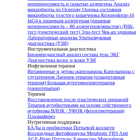
непереносимость и скрытые аллергены
Анализ
микробиоты по Осипову
Оценка состояния
микробиоты толстого кишечника Колонофлор-16
IgG4 к пищевым аллергенам (пищевая
непереносимость – 88 аллергенов/микстов)
ДНК-
тест (генетический тест)
Эли-тест
Чек-ап здоровья
Лабораторные анализы
Ультразвуковая
диагностика (УЗИ)
Инструментальная диагностика
Биоимпедансный анализ состава тела
ЭКГ
Диагностика волос и кожи
УЗИ
Инфузионная терапия
Витаминные и детокс-капельницы
Капельницы с
глутатионом
Лаеннек-терапия (плацентарная
терапия)
Большая аутогемоозонотерапия
(озонотерапия)
Терапия
Восстановление после пластических операций
Терапия аутобиотиками на основе собственного
аутобиома
ВЛОК / УФОК (фотогемотерапия)
Плазмаферез
Нутритивная поддержка
БАДы и пробиотики
Питьевой коллаген
Коллоидные фитоформулы
Metabiotic FRS
Anti
AGE-Biom
Пептиды Хавинсона
Микробиом