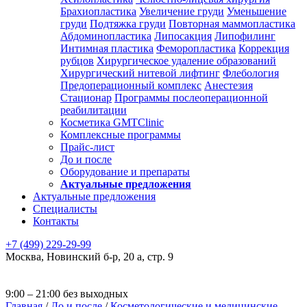
Брахиопластика
Увеличение груди
Уменьшение
груди
Подтяжка груди
Повторная маммопластика
Абдоминопластика
Липосакция
Липофилинг
Интимная пластика
Феморопластика
Коррекция
рубцов
Хирургическое удаление образований
Хирургический нитевой лифтинг
Флебология
Предоперационный комплекс
Анестезия
Стационар
Программы послеоперационной
реабилитации
Косметика GMTClinic
Комплексные программы
Прайс-лист
До и после
Оборудование и препараты
Актуальные предложения
Актуальные предложения
Специалисты
Контакты
+7 (499) 229-29-99
Москва
,
Новинский б-р, 20 а, стр. 9
9:00 – 21:00 без выходных
Главная
/
До и после
/
Косметологические и медицинские