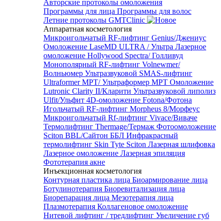
Авторские протоколы омоложения
Программы для лица
Программы для волос
Летние протоколы GMTClinic
Аппаратная косметология
Микроигольчатый RF-лифтинг Genius/Джениус
Омоложение LaseMD ULTRA / Ультра
Лазерное
омоложение Hollywood Spectra/ Голливуд
Монополярный RF-лифтинг Volnewmer/
Волньюмер
Ультразвуковой SMAS-лифтинг
Ultraformer MPT/ Ультраформер MPT
Омоложение
Lutronic Clarity II/Кларити
Ультразвуковой липолиз
Ulfit/Ульфит
4D-омоложение Fotona/Фотона
Игольчатый RF-лифтинг Morpheus 8/Морфеус
Микроигольчатый Rf-лифтинг Vivace/Виваче
Термолифтинг Thermage/Термаж
Фотоомоложение
Sciton BBL/Сайтон ББЛ
Инфракрасный
термолифтинг Skin Tyte Sciton
Лазерная шлифовка
Лазерное омоложение
Лазерная эпиляция
Фототерапия акне
Инъекционная косметология
Контурная пластика лица
Биоармирование лица
Ботулинотерапия
Биоревитализация лица
Биорепарация лица
Мезотерапия лица
Плазмотерапия
Коллагеновое омоложение
Нитевой лифтинг / тредлифтинг
Увеличение губ