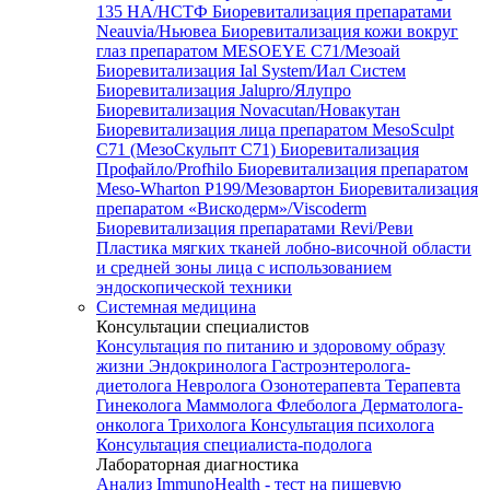
135 HA/НСТФ
Биоревитализация препаратами
Neauvia/Ньювеа
Биоревитализация кожи вокруг
глаз препаратом MESOEYE C71/Мезоай
Биоревитализация Ial System/Иал Систем
Биоревитализация Jalupro/Ялупро
Биоревитализация Novacutan/Новакутан
Биоревитализация лица препаратом MesoSculpt
C71 (МезоСкульпт С71)
Биоревитализация
Профайло/Profhilo
Биоревитализация препаратом
Meso-Wharton P199/Мезовартон
Биоревитализация
препаратом «Вискодерм»/Viscoderm
Биоревитализация препаратами Revi/Реви
Пластика мягких тканей лобно-височной области
и средней зоны лица с использованием
эндоскопической техники
Системная медицина
Консультации специалистов
Консультация по питанию и здоровому образу
жизни
Эндокринолога
Гастроэнтеролога-
диетолога
Невролога
Озонотерапевта
Терапевта
Гинеколога
Маммолога
Флеболога
Дерматолога-
онколога
Трихолога
Консультация психолога
Консультация специалиста-подолога
Лабораторная диагностика
Анализ ImmunoHealth - тест на пищевую