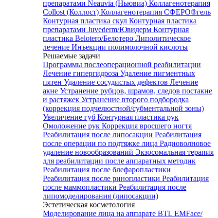
препаратами Neauvia (Ньювиа)
Коллагенотерапия
Collost (Коллост)
Коллагенотерапия СФЕРО®гель
Контурная пластика скул
Контурная пластика
препаратами Juvederm/Ювидерм
Контурная
пластика Belotero/Белотеро
Липолитическое
лечение
Инъекции полимолочной кислоты
Решаемые задачи
Программы послеоперационной реабилитации
Лечение гипергидроза
Удаление пигментных
пятен
Удаление сосудистых дефектов
Лечение
акне
Устранение рубцов, шрамов, следов постакне
и растяжек
Устранение второго подбородка
(коррекция подчелюстной/субментальной зоны)
Увеличение губ
Контурная пластика рук
Омоложение рук
Коррекция вросшего ногтя
Реабилитация после липосакции
Реабилитация
после операции по подтяжке лица
Радиоволновое
удаление новообразований
Экзосомальная терапия
для реабилитации после аппаратных методик
Реабилитация после блефаропластики
Реабилитация после ринопластики
Реабилитация
после маммопластики
Реабилитация после
липомоделирования (липосакции)
Эстетическая косметология
Моделирование лица на аппарате BTL EMFace/