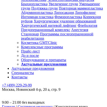
Брахиопластика
Увеличение груди
Уменьшение
груди
Подтяжка груди
Повторная маммопластика
Абдоминопластика
Липосакция
Липофилинг
Интимная пластика
Феморопластика
Коррекция
рубцов
Хирургическое удаление образований
Хирургический нитевой лифтинг
Флебология
Предоперационный комплекс
Анестезия
Стационар
Программы послеоперационной
реабилитации
Косметика GMTClinic
Комплексные программы
Прайс-лист
До и после
Оборудование и препараты
Актуальные предложения
Актуальные предложения
Специалисты
Контакты
+7 (499) 229-29-99
Москва
,
Новинский б-р, 20 а, стр. 9
9:00 – 21:00 без выходных
Главная
/
Системная медицина
/
Консультация врача-