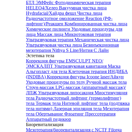
БТЛ ЭМФейс
Фотодинамическая терапия
HELEO4/Хелео
Вакуумная чистка лица
Hydrafacial/Хайдра фешл
Чистка лица
Радиочастотное омоложение Reaction (РФ-
лифтинг)/Реакшен
Комбинированная чистка лица
Химические пилинги
Уходовые процедуры для
лица
Массаж лица
Микротоковая терапия
Ультразвуковая терапия
Механическая чистка лица
Ультразвуковая чистка лица
Безинъекционная
мезотерапия Nithya S Line/Нития С Лайн
Эстетика тела
Коррекция фигуры EMSCULPT NEO/
ЭМСКАЛПТ
Ультразвуковая кавитация
Маска
Альгопласт для тела
Клеточная терапия ИНДИБА
(INDIBA)
Коррекция фигуры Icoone laser/Айкун
Уходовые процедуры по телу
Ручной массаж тела
Стоун-массаж
LPG-массаж (аппаратный массаж)/
ЛПЖ
Ультразвуковая липосакция
Миостимуляция
тела
Радиочастотный лифтинг (термолифтинг)
тела
Термаж тела
Нитевой лифтинг тела (подтяжка
тела нитями)
Лазерная эпиляция тела
Мезотерапия
тела
Обертывание
Флоатинг
Прессотерапия
Аппаратный педикюр
Биоревитализация
Мезотерапия/биоревитализация с NCTF Filorga