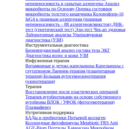
непереносимость и скрытые аллергены
Анализ
микробиоты по Осипову
Оценка состояния
микробиоты толстого кишечника Колонофлор-16
IgG4 к пищевым аллергенам (пищевая
непереносимость – 88 аллергенов/микстов)
ДНК-
тест (генетический тест)
Эли-тест
Чек-ап здоровья
Лабораторные анализы
Ультразвуковая
диагностика (УЗИ)
Инструментальная диагностика
Биоимпедансный анализ состава тела
ЭКГ
Диагностика волос и кожи
УЗИ
Инфузионная терапия
Витаминные и детокс-капельницы
Капельницы с
глутатионом
Лаеннек-терапия (плацентарная
терапия)
Большая аутогемоозонотерапия
(озонотерапия)
Терапия
Восстановление после пластических операций
Терапия аутобиотиками на основе собственного
аутобиома
ВЛОК / УФОК (фотогемотерапия)
Плазмаферез
Нутритивная поддержка
БАДы и пробиотики
Питьевой коллаген
Коллоидные фитоформулы
Metabiotic FRS
Anti
AGE-Biom
Пептиды Хавинсона
Микробиом