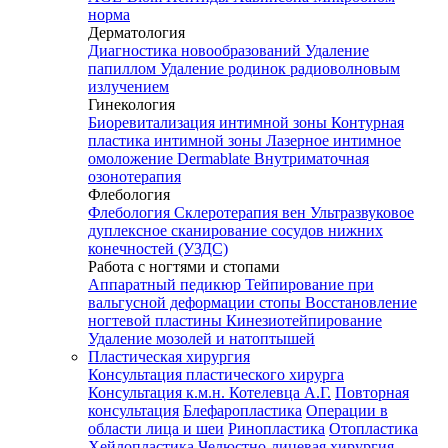
норма
Дерматология
Диагностика новообразований
Удаление
папиллом
Удаление родинок радиоволновым
излучением
Гинекология
Биоревитализация интимной зоны
Контурная
пластика интимной зоны
Лазерное интимное
омоложение Dermablate
Внутриматочная
озонотерапия
Флебология
Флебология
Склеротерапия вен
Ультразвуковое
дуплексное сканирование сосудов нижних
конечностей (УЗДС)
Работа с ногтями и стопами
Аппаратный педикюр
Тейпирование при
вальгусной деформации стопы
Восстановление
ногтевой пластины
Кинезиотейпирование
Удаление мозолей и натоптышей
Пластическая хирургия
Консультация пластического хирурга
Консультация к.м.н. Котелевца А.Г.
Повторная
консультация
Блефаропластика
Операции в
области лица и шеи
Ринопластика
Отопластика
Хейлопластика
Челюстно-лицевая хирургия