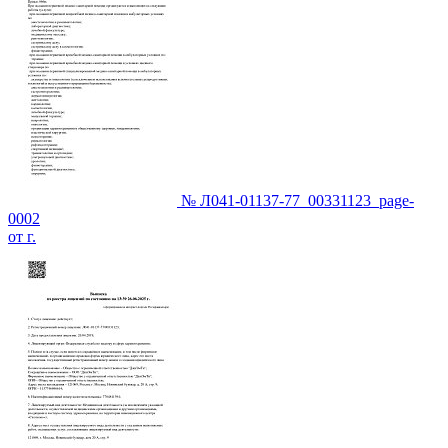
№ Л041-01137-77_00331123_page-
0002
от г.