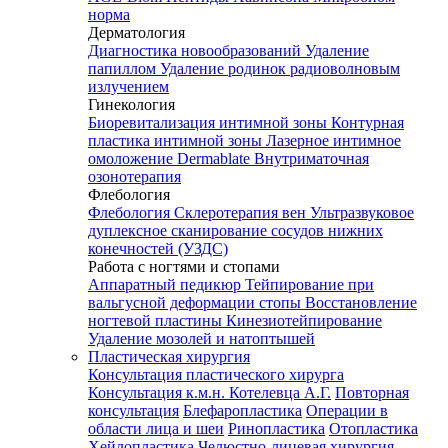
норма
Дерматология
Диагностика новообразований
Удаление
папиллом
Удаление родинок радиоволновым
излучением
Гинекология
Биоревитализация интимной зоны
Контурная
пластика интимной зоны
Лазерное интимное
омоложение Dermablate
Внутриматочная
озонотерапия
Флебология
Флебология
Склеротерапия вен
Ультразвуковое
дуплексное сканирование сосудов нижних
конечностей (УЗДС)
Работа с ногтями и стопами
Аппаратный педикюр
Тейпирование при
вальгусной деформации стопы
Восстановление
ногтевой пластины
Кинезиотейпирование
Удаление мозолей и натоптышей
Пластическая хирургия
Консультация пластического хирурга
Консультация к.м.н. Котелевца А.Г.
Повторная
консультация
Блефаропластика
Операции в
области лица и шеи
Ринопластика
Отопластика
Хейлопластика
Челюстно-лицевая хирургия