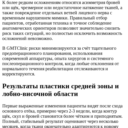
К более редким осложнениям относятся асимметрия бровей
или щёк, чрезмерное или недостаточное натяжение тканей, а
также повреждение отдельных ветвей лицевого нерва с
временным нарушением мимики. Правильный отбор
пациентов, отработанная техника и точное соблюдение
анатомических ориентиров позволяют значительно снизить
риск таких ситуаций, но полностью исключить возможность
осложнений невозможно.​
В GMTClinic риски минимизируются за счёт тщательного
предоперационного планирования, использования
современной аппаратуры, опыта хирургов и системного
послеоперационного контроля, когда любые отклонения от
нормального течения реабилитации отслеживаются и
корректируются.​
Результаты пластики средней зоны и
лобно-височной области
Первые выраженные изменения пациенты видят после схода
основного отёка, примерно через 2-3 недели, когда контур
щёк, скул и бровей становится более чётким и приподнятым.
Полный, стабильный результат оценивают через несколько
месяцев, когда ткани окончательно адаптируются к новому