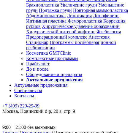
Брахиопластика
Увеличение груди
Уменьшение
груди
Подтяжка груди
Повторная маммопластика
Абдоминопластика
Липосакция
Липофилинг
Интимная пластика
Феморопластика
Коррекция
рубцов
Хирургическое удаление образований
Хирургический нитевой лифтинг
Флебология
Предоперационный комплекс
Анестезия
Стационар
Программы послеоперационной
реабилитации
Косметика GMTClinic
Комплексные программы
Прайс-лист
До и после
Оборудование и препараты
Актуальные предложения
Актуальные предложения
Специалисты
Контакты
+7 (499) 229-29-99
Москва
,
Новинский б-р, 20 а, стр. 9
9:00 – 21:00 без выходных
Главная
/
Косметология
/
Пластика мягких тканей лобно-