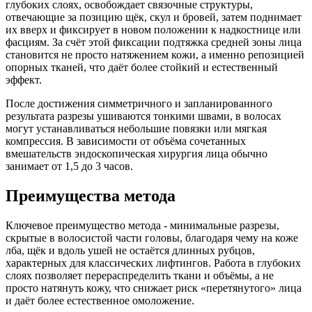
глубоких слоях, освобождает связочные структуры,
отвечающие за позицию щёк, скул и бровей, затем поднимает
их вверх и фиксирует в новом положении к надкостнице или
фасциям. За счёт этой фиксации подтяжка средней зоны лица
становится не просто натяжением кожи, а именно репозицией
опорных тканей, что даёт более стойкий и естественный
эффект.​
После достижения симметричного и запланированного
результата разрезы ушиваются тонкими швами, в волосах
могут устанавливаться небольшие повязки или мягкая
компрессия. В зависимости от объёма сочетанных
вмешательств эндоскопическая хирургия лица обычно
занимает от 1,5 до 3 часов.​
Преимущества метода
Ключевое преимущество метода - минимальные разрезы,
скрытые в волосистой части головы, благодаря чему на коже
лба, щёк и вдоль ушей не остаётся длинных рубцов,
характерных для классических лифтингов. Работа в глубоких
слоях позволяет перераспределить ткани и объёмы, а не
просто натянуть кожу, что снижает риск «перетянутого» лица
и даёт более естественное омоложение.​