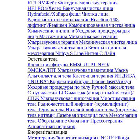
БТЛ ЭМФейс
Фотодинамическая терапия
HELEO4/Хелео
Вакуумная чистка лица
Hydrafacial/Хайдра фешл
Чистка лица
Радиочастотное омоложение Reaction (РФ-
лифтинг)/Реакшен
Комбинированная чистка лица
Химические пилинги
Уходовые процедуры для
лица
Массаж лица
Микротоковая терапия
Ультразвуковая терапия
Механическая чистка лица
Ультразвуковая чистка лица
Безинъекционная
мезотерапия Nithya S Line/Нития С Лайн
Эстетика тела
Коррекция фигуры EMSCULPT NEO/
ЭМСКАЛПТ
Ультразвуковая кавитация
Маска
Альгопласт для тела
Клеточная терапия ИНДИБА
(INDIBA)
Коррекция фигуры Icoone laser/Айкун
Уходовые процедуры по телу
Ручной массаж тела
Стоун-массаж
LPG-массаж (аппаратный массаж)/
ЛПЖ
Ультразвуковая липосакция
Миостимуляция
тела
Радиочастотный лифтинг (термолифтинг)
тела
Термаж тела
Нитевой лифтинг тела (подтяжка
тела нитями)
Лазерная эпиляция тела
Мезотерапия
тела
Обертывание
Флоатинг
Прессотерапия
Аппаратный педикюр
Биоревитализация
Мезотерапия/биоревитализация с NCTF Filorga