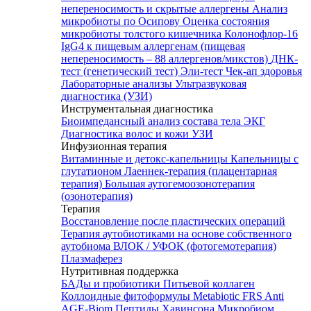
непереносимость и скрытые аллергены
Анализ
микробиоты по Осипову
Оценка состояния
микробиоты толстого кишечника Колонофлор-16
IgG4 к пищевым аллергенам (пищевая
непереносимость – 88 аллергенов/микстов)
ДНК-
тест (генетический тест)
Эли-тест
Чек-ап здоровья
Лабораторные анализы
Ультразвуковая
диагностика (УЗИ)
Инструментальная диагностика
Биоимпедансный анализ состава тела
ЭКГ
Диагностика волос и кожи
УЗИ
Инфузионная терапия
Витаминные и детокс-капельницы
Капельницы с
глутатионом
Лаеннек-терапия (плацентарная
терапия)
Большая аутогемоозонотерапия
(озонотерапия)
Терапия
Восстановление после пластических операций
Терапия аутобиотиками на основе собственного
аутобиома
ВЛОК / УФОК (фотогемотерапия)
Плазмаферез
Нутритивная поддержка
БАДы и пробиотики
Питьевой коллаген
Коллоидные фитоформулы
Metabiotic FRS
Anti
AGE-Biom
Пептиды Хавинсона
Микробиом