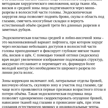
методикам хирургического омоложения, когда ткани лба,
висков и средней зоны лица подтягиваются через мини-
разрезы в волосистой части головы. Эндоскопическая
хирургия лица позволяет поднять брови, скулы и область под
глазами, смягчить носогубные складки и вернуть
естественный объём средней трети без длинных разрезов и
заметных рубцов.​
Эндоскопическая пластика средней и лобно-височной зоны -
это малоинвазивный вариант лифтинга, при котором хирург
через несколько небольших доступов в волосистой части
головы приподнимает и фиксирует глубокие мягкие ткани
лба, висков и щёк. С помощью тонкой оптики (эндоскопа)
врач видит увеличенное изображение подлежащих структур,
аккуратно отслаивает и перемещает их, формируя более
молодой контур без необходимости широкого разреза по
линии роста волос.​
Зоны коррекции включают лоб, латеральные отделы бровей,
височную область, скуловую зону и участок под глазами, где
чаще всего проявляются первые признаки возрастного птоза и
потери объёма. Такая эндоскопическая подтяжка лица
позволяет одновременно скорректировать опущение бровей,
нависание тканей над глазами и провисание щёк, при этом
сохранив естественную мимику и индивидуальные черты.​