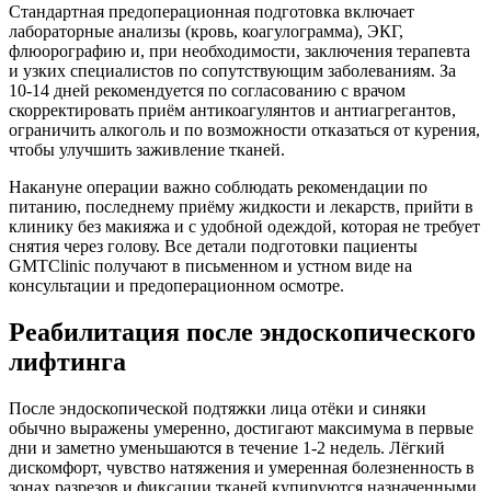
Стандартная предоперационная подготовка включает
лабораторные анализы (кровь, коагулограмма), ЭКГ,
флюорографию и, при необходимости, заключения терапевта
и узких специалистов по сопутствующим заболеваниям. За
10-14 дней рекомендуется по согласованию с врачом
скорректировать приём антикоагулянтов и антиагрегантов,
ограничить алкоголь и по возможности отказаться от курения,
чтобы улучшить заживление тканей.​
Накануне операции важно соблюдать рекомендации по
питанию, последнему приёму жидкости и лекарств, прийти в
клинику без макияжа и с удобной одеждой, которая не требует
снятия через голову. Все детали подготовки пациенты
GMTClinic получают в письменном и устном виде на
консультации и предоперационном осмотре.​
Реабилитация после эндоскопического
лифтинга
После эндоскопической подтяжки лица отёки и синяки
обычно выражены умеренно, достигают максимума в первые
дни и заметно уменьшаются в течение 1-2 недель. Лёгкий
дискомфорт, чувство натяжения и умеренная болезненность в
зонах разрезов и фиксации тканей купируются назначенными