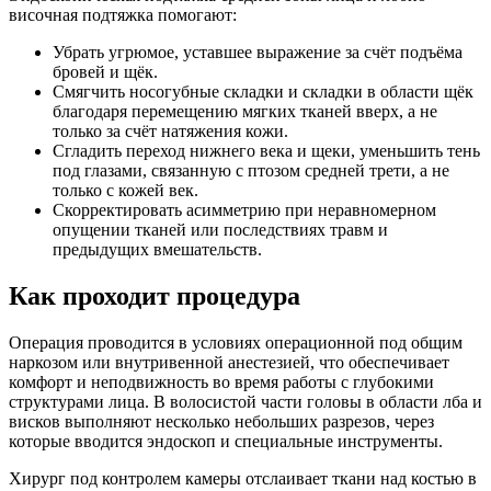
височная подтяжка помогают:
Убрать угрюмое, уставшее выражение за счёт подъёма
бровей и щёк.​
Смягчить носогубные складки и складки в области щёк
благодаря перемещению мягких тканей вверх, а не
только за счёт натяжения кожи.​
Сгладить переход нижнего века и щеки, уменьшить тень
под глазами, связанную с птозом средней трети, а не
только с кожей век.​
Скорректировать асимметрию при неравномерном
опущении тканей или последствиях травм и
предыдущих вмешательств.​
Как проходит процедура
Операция проводится в условиях операционной под общим
наркозом или внутривенной анестезией, что обеспечивает
комфорт и неподвижность во время работы с глубокими
структурами лица. В волосистой части головы в области лба и
висков выполняют несколько небольших разрезов, через
которые вводится эндоскоп и специальные инструменты.​
Хирург под контролем камеры отслаивает ткани над костью в