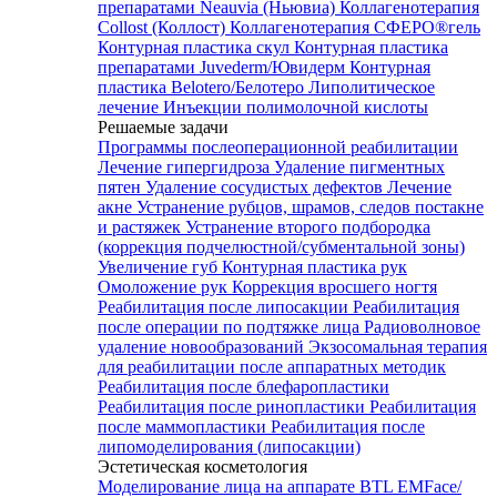
препаратами Neauvia (Ньювиа)
Коллагенотерапия
Collost (Коллост)
Коллагенотерапия СФЕРО®гель
Контурная пластика скул
Контурная пластика
препаратами Juvederm/Ювидерм
Контурная
пластика Belotero/Белотеро
Липолитическое
лечение
Инъекции полимолочной кислоты
Решаемые задачи
Программы послеоперационной реабилитации
Лечение гипергидроза
Удаление пигментных
пятен
Удаление сосудистых дефектов
Лечение
акне
Устранение рубцов, шрамов, следов постакне
и растяжек
Устранение второго подбородка
(коррекция подчелюстной/субментальной зоны)
Увеличение губ
Контурная пластика рук
Омоложение рук
Коррекция вросшего ногтя
Реабилитация после липосакции
Реабилитация
после операции по подтяжке лица
Радиоволновое
удаление новообразований
Экзосомальная терапия
для реабилитации после аппаратных методик
Реабилитация после блефаропластики
Реабилитация после ринопластики
Реабилитация
после маммопластики
Реабилитация после
липомоделирования (липосакции)
Эстетическая косметология
Моделирование лица на аппарате BTL EMFace/