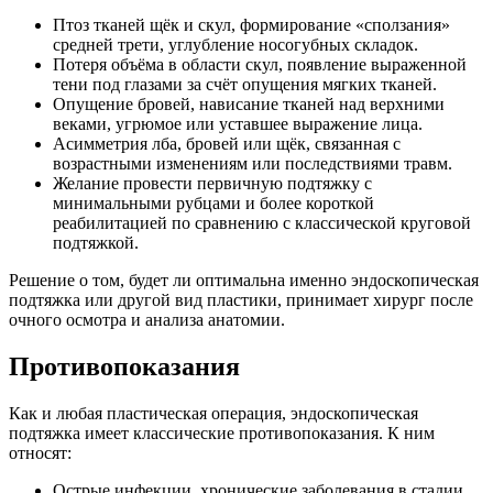
Птоз тканей щёк и скул, формирование «сползания»
средней трети, углубление носогубных складок.​
Потеря объёма в области скул, появление выраженной
тени под глазами за счёт опущения мягких тканей.​
Опущение бровей, нависание тканей над верхними
веками, угрюмое или уставшее выражение лица.​
Асимметрия лба, бровей или щёк, связанная с
возрастными изменениям или последствиями травм.​
Желание провести первичную подтяжку с
минимальными рубцами и более короткой
реабилитацией по сравнению с классической круговой
подтяжкой.​
Решение о том, будет ли оптимальна именно эндоскопическая
подтяжка или другой вид пластики, принимает хирург после
очного осмотра и анализа анатомии.​
Противопоказания
Как и любая пластическая операция, эндоскопическая
подтяжка имеет классические противопоказания. К ним
относят:
Острые инфекции, хронические заболевания в стадии