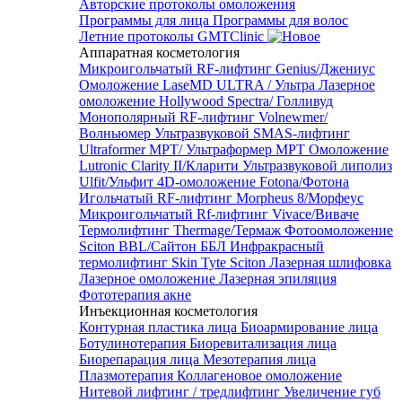
Авторские протоколы омоложения
Программы для лица
Программы для волос
Летние протоколы GMTClinic
Аппаратная косметология
Микроигольчатый RF-лифтинг Genius/Джениус
Омоложение LaseMD ULTRA / Ультра
Лазерное
омоложение Hollywood Spectra/ Голливуд
Монополярный RF-лифтинг Volnewmer/
Волньюмер
Ультразвуковой SMAS-лифтинг
Ultraformer MPT/ Ультраформер MPT
Омоложение
Lutronic Clarity II/Кларити
Ультразвуковой липолиз
Ulfit/Ульфит
4D-омоложение Fotona/Фотона
Игольчатый RF-лифтинг Morpheus 8/Морфеус
Микроигольчатый Rf-лифтинг Vivace/Виваче
Термолифтинг Thermage/Термаж
Фотоомоложение
Sciton BBL/Сайтон ББЛ
Инфракрасный
термолифтинг Skin Tyte Sciton
Лазерная шлифовка
Лазерное омоложение
Лазерная эпиляция
Фототерапия акне
Инъекционная косметология
Контурная пластика лица
Биоармирование лица
Ботулинотерапия
Биоревитализация лица
Биорепарация лица
Мезотерапия лица
Плазмотерапия
Коллагеновое омоложение
Нитевой лифтинг / тредлифтинг
Увеличение губ