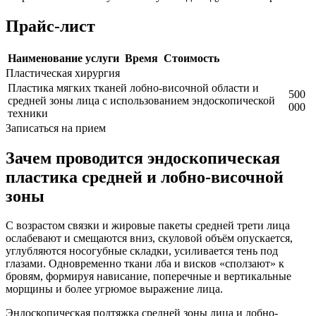
Прайс-лист
Наименование услуги
Время
Стоимость
Пластическая хирургия
Пластика мягких тканей лобно-височной области и
500
средней зоны лица с использованием эндоскопической
000
техники
Записаться на прием
Зачем проводится эндоскопическая
пластика средней и лобно-височной
зоны
С возрастом связки и жировые пакеты средней трети лица
ослабевают и смещаются вниз, скуловой объём опускается,
углубляются носогубные складки, усиливается тень под
глазами. Одновременно ткани лба и висков «сползают» к
бровям, формируя нависание, поперечные и вертикальные
морщины и более угрюмое выражение лица.​
Эндоскопическая подтяжка средней зоны лица и лобно-