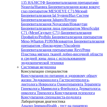
135 HA/НСТФ
Биоревитализация препаратами
Neauvia/Ньювеа
Биоревитализация кожи вокруг
глаз препаратом MESOEYE C71/Мезоай
Биоревитализация Ial System/Иал Систем
Биоревитализация Jalupro/Ялупро
Биоревитализация Novacutan/Новакутан
Биоревитализация лица препаратом MesoSculpt
C71 (МезоСкульпт С71)
Биоревитализация
Профайло/Profhilo
Биоревитализация препаратом
Meso-Wharton P199/Мезовартон
Биоревитализация
препаратом «Вискодерм»/Viscoderm
Биоревитализация препаратами Revi/Реви
Пластика мягких тканей лобно-височной области
и средней зоны лица с использованием
эндоскопической техники
Системная медицина
Консультации специалистов
Консультация по питанию и здоровому образу
жизни
Эндокринолога
Гастроэнтеролога-
диетолога
Невролога
Озонотерапевта
Терапевта
Гинеколога
Маммолога
Флеболога
Дерматолога-
онколога
Трихолога
Консультация психолога
Консультация специалиста-подолога
Лабораторная диагностика
Анализ ImmunoHealth - тест на пищевую