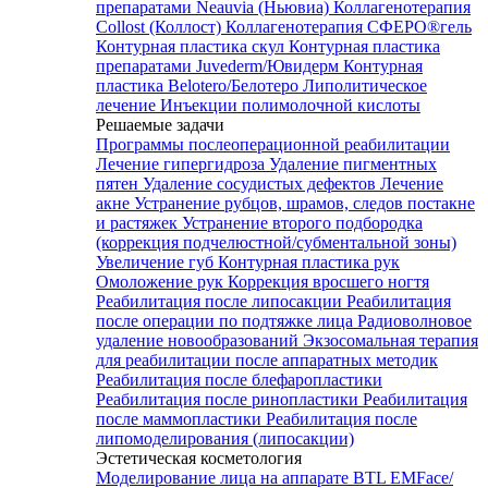
препаратами Neauvia (Ньювиа)
Коллагенотерапия
Collost (Коллост)
Коллагенотерапия СФЕРО®гель
Контурная пластика скул
Контурная пластика
препаратами Juvederm/Ювидерм
Контурная
пластика Belotero/Белотеро
Липолитическое
лечение
Инъекции полимолочной кислоты
Решаемые задачи
Программы послеоперационной реабилитации
Лечение гипергидроза
Удаление пигментных
пятен
Удаление сосудистых дефектов
Лечение
акне
Устранение рубцов, шрамов, следов постакне
и растяжек
Устранение второго подбородка
(коррекция подчелюстной/субментальной зоны)
Увеличение губ
Контурная пластика рук
Омоложение рук
Коррекция вросшего ногтя
Реабилитация после липосакции
Реабилитация
после операции по подтяжке лица
Радиоволновое
удаление новообразований
Экзосомальная терапия
для реабилитации после аппаратных методик
Реабилитация после блефаропластики
Реабилитация после ринопластики
Реабилитация
после маммопластики
Реабилитация после
липомоделирования (липосакции)
Эстетическая косметология
Моделирование лица на аппарате BTL EMFace/