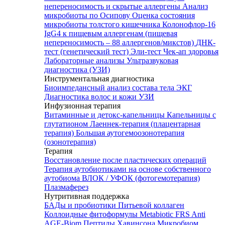
непереносимость и скрытые аллергены
Анализ
микробиоты по Осипову
Оценка состояния
микробиоты толстого кишечника Колонофлор-16
IgG4 к пищевым аллергенам (пищевая
непереносимость – 88 аллергенов/микстов)
ДНК-
тест (генетический тест)
Эли-тест
Чек-ап здоровья
Лабораторные анализы
Ультразвуковая
диагностика (УЗИ)
Инструментальная диагностика
Биоимпедансный анализ состава тела
ЭКГ
Диагностика волос и кожи
УЗИ
Инфузионная терапия
Витаминные и детокс-капельницы
Капельницы с
глутатионом
Лаеннек-терапия (плацентарная
терапия)
Большая аутогемоозонотерапия
(озонотерапия)
Терапия
Восстановление после пластических операций
Терапия аутобиотиками на основе собственного
аутобиома
ВЛОК / УФОК (фотогемотерапия)
Плазмаферез
Нутритивная поддержка
БАДы и пробиотики
Питьевой коллаген
Коллоидные фитоформулы
Metabiotic FRS
Anti
AGE-Biom
Пептиды Хавинсона
Микробиом