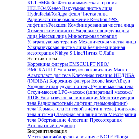
БТЛ ЭМФейс
Фотодинамическая терапия
HELEO4/Хелео
Вакуумная чистка лица
Hydrafacial/Хайдра фешл
Чистка лица
Радиочастотное омоложение Reaction (РФ-
лифтинг)/Реакшен
Комбинированная чистка лица
Химические пилинги
Уходовые процедуры для
лица
Массаж лица
Микротоковая терапия
Ультразвуковая терапия
Механическая чистка лица
Ультразвуковая чистка лица
Безинъекционная
мезотерапия Nithya S Line/Нития С Лайн
Эстетика тела
Коррекция фигуры EMSCULPT NEO/
ЭМСКАЛПТ
Ультразвуковая кавитация
Маска
Альгопласт для тела
Клеточная терапия ИНДИБА
(INDIBA)
Коррекция фигуры Icoone laser/Айкун
Уходовые процедуры по телу
Ручной массаж тела
Стоун-массаж
LPG-массаж (аппаратный массаж)/
ЛПЖ
Ультразвуковая липосакция
Миостимуляция
тела
Радиочастотный лифтинг (термолифтинг)
тела
Термаж тела
Нитевой лифтинг тела (подтяжка
тела нитями)
Лазерная эпиляция тела
Мезотерапия
тела
Обертывание
Флоатинг
Прессотерапия
Аппаратный педикюр
Биоревитализация
Мезотерапия/биоревитализация с NCTF Filorga