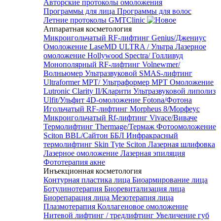
Авторские протоколы омоложения
Программы для лица
Программы для волос
Летние протоколы GMTClinic
Аппаратная косметология
Микроигольчатый RF-лифтинг Genius/Джениус
Омоложение LaseMD ULTRA / Ультра
Лазерное
омоложение Hollywood Spectra/ Голливуд
Монополярный RF-лифтинг Volnewmer/
Волньюмер
Ультразвуковой SMAS-лифтинг
Ultraformer MPT/ Ультраформер MPT
Омоложение
Lutronic Clarity II/Кларити
Ультразвуковой липолиз
Ulfit/Ульфит
4D-омоложение Fotona/Фотона
Игольчатый RF-лифтинг Morpheus 8/Морфеус
Микроигольчатый Rf-лифтинг Vivace/Виваче
Термолифтинг Thermage/Термаж
Фотоомоложение
Sciton BBL/Сайтон ББЛ
Инфракрасный
термолифтинг Skin Tyte Sciton
Лазерная шлифовка
Лазерное омоложение
Лазерная эпиляция
Фототерапия акне
Инъекционная косметология
Контурная пластика лица
Биоармирование лица
Ботулинотерапия
Биоревитализация лица
Биорепарация лица
Мезотерапия лица
Плазмотерапия
Коллагеновое омоложение
Нитевой лифтинг / тредлифтинг
Увеличение губ