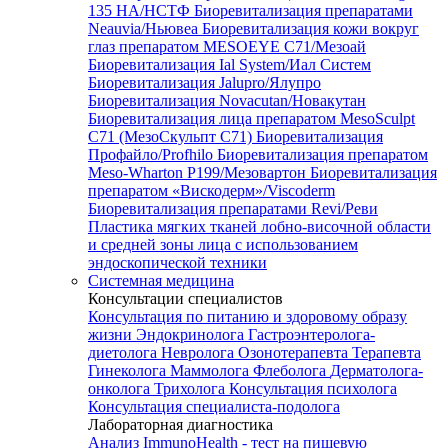
135 HA/НСТФ
Биоревитализация препаратами
Neauvia/Ньювеа
Биоревитализация кожи вокруг
глаз препаратом MESOEYE C71/Мезоай
Биоревитализация Ial System/Иал Систем
Биоревитализация Jalupro/Ялупро
Биоревитализация Novacutan/Новакутан
Биоревитализация лица препаратом MesoSculpt
C71 (МезоСкульпт С71)
Биоревитализация
Профайло/Profhilo
Биоревитализация препаратом
Meso-Wharton P199/Мезовартон
Биоревитализация
препаратом «Вискодерм»/Viscoderm
Биоревитализация препаратами Revi/Реви
Пластика мягких тканей лобно-височной области
и средней зоны лица с использованием
эндоскопической техники
Системная медицина
Консультации специалистов
Консультация по питанию и здоровому образу
жизни
Эндокринолога
Гастроэнтеролога-
диетолога
Невролога
Озонотерапевта
Терапевта
Гинеколога
Маммолога
Флеболога
Дерматолога-
онколога
Трихолога
Консультация психолога
Консультация специалиста-подолога
Лабораторная диагностика
Анализ ImmunoHealth - тест на пищевую