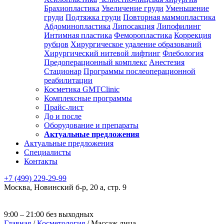
Брахиопластика
Увеличение груди
Уменьшение
груди
Подтяжка груди
Повторная маммопластика
Абдоминопластика
Липосакция
Липофилинг
Интимная пластика
Феморопластика
Коррекция
рубцов
Хирургическое удаление образований
Хирургический нитевой лифтинг
Флебология
Предоперационный комплекс
Анестезия
Стационар
Программы послеоперационной
реабилитации
Косметика GMTClinic
Комплексные программы
Прайс-лист
До и после
Оборудование и препараты
Актуальные предложения
Актуальные предложения
Специалисты
Контакты
+7 (499) 229-29-99
Москва
,
Новинский б-р, 20 а, стр. 9
9:00 – 21:00 без выходных
Главная
/
Косметология
/
Массаж лица