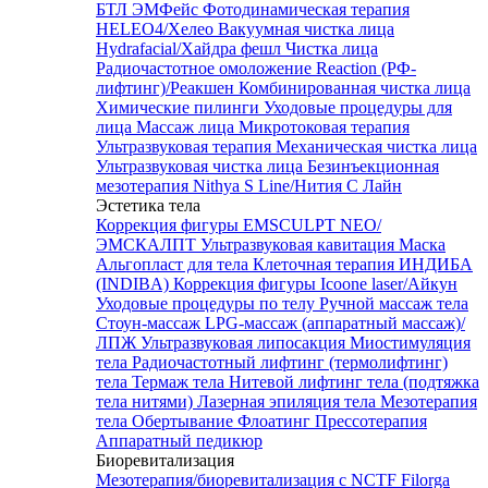
БТЛ ЭМФейс
Фотодинамическая терапия
HELEO4/Хелео
Вакуумная чистка лица
Hydrafacial/Хайдра фешл
Чистка лица
Радиочастотное омоложение Reaction (РФ-
лифтинг)/Реакшен
Комбинированная чистка лица
Химические пилинги
Уходовые процедуры для
лица
Массаж лица
Микротоковая терапия
Ультразвуковая терапия
Механическая чистка лица
Ультразвуковая чистка лица
Безинъекционная
мезотерапия Nithya S Line/Нития С Лайн
Эстетика тела
Коррекция фигуры EMSCULPT NEO/
ЭМСКАЛПТ
Ультразвуковая кавитация
Маска
Альгопласт для тела
Клеточная терапия ИНДИБА
(INDIBA)
Коррекция фигуры Icoone laser/Айкун
Уходовые процедуры по телу
Ручной массаж тела
Стоун-массаж
LPG-массаж (аппаратный массаж)/
ЛПЖ
Ультразвуковая липосакция
Миостимуляция
тела
Радиочастотный лифтинг (термолифтинг)
тела
Термаж тела
Нитевой лифтинг тела (подтяжка
тела нитями)
Лазерная эпиляция тела
Мезотерапия
тела
Обертывание
Флоатинг
Прессотерапия
Аппаратный педикюр
Биоревитализация
Мезотерапия/биоревитализация с NCTF Filorga