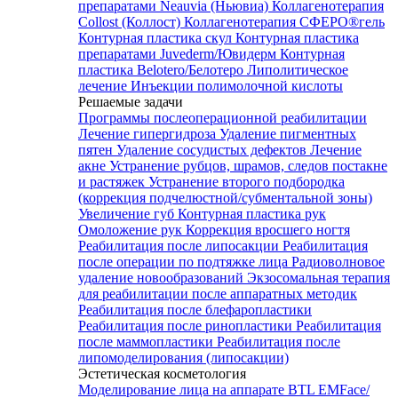
препаратами Neauvia (Ньювиа)
Коллагенотерапия
Collost (Коллост)
Коллагенотерапия СФЕРО®гель
Контурная пластика скул
Контурная пластика
препаратами Juvederm/Ювидерм
Контурная
пластика Belotero/Белотеро
Липолитическое
лечение
Инъекции полимолочной кислоты
Решаемые задачи
Программы послеоперационной реабилитации
Лечение гипергидроза
Удаление пигментных
пятен
Удаление сосудистых дефектов
Лечение
акне
Устранение рубцов, шрамов, следов постакне
и растяжек
Устранение второго подбородка
(коррекция подчелюстной/субментальной зоны)
Увеличение губ
Контурная пластика рук
Омоложение рук
Коррекция вросшего ногтя
Реабилитация после липосакции
Реабилитация
после операции по подтяжке лица
Радиоволновое
удаление новообразований
Экзосомальная терапия
для реабилитации после аппаратных методик
Реабилитация после блефаропластики
Реабилитация после ринопластики
Реабилитация
после маммопластики
Реабилитация после
липомоделирования (липосакции)
Эстетическая косметология
Моделирование лица на аппарате BTL EMFace/