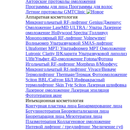
Авторские протоколы омоложения
Программы для лица
Программы для волос
Летние протоколы GMTClinic
Аппаратная косметология
Микроигольчатый RF-лифтинг Genius/Джениус
Омоложение LaseMD ULTRA / Ультра
Лазерное
омоложение Hollywood Spectra/ Голливуд
Монополярный RF-лифтинг Volnewmer/
Волньюмер
Ультразвуковой SMAS-лифтинг
Ultraformer MPT/ Ультраформер MPT
Омоложение
Lutronic Clarity II/Кларити
Ультразвуковой липолиз
Ulfit/Ульфит
4D-омоложение Fotona/Фотона
Игольчатый RF-лифтинг Morpheus 8/Морфеус
Микроигольчатый Rf-лифтинг Vivace/Виваче
Термолифтинг Thermage/Термаж
Фотоомоложение
Sciton BBL/Сайтон ББЛ
Инфракрасный
термолифтинг Skin Tyte Sciton
Лазерная шлифовка
Лазерное омоложение
Лазерная эпиляция
Фототерапия акне
Инъекционная косметология
Контурная пластика лица
Биоармирование лица
Ботулинотерапия
Биоревитализация лица
Биорепарация лица
Мезотерапия лица
Плазмотерапия
Коллагеновое омоложение
Нитевой лифтинг / тредлифтинг
Увеличение губ