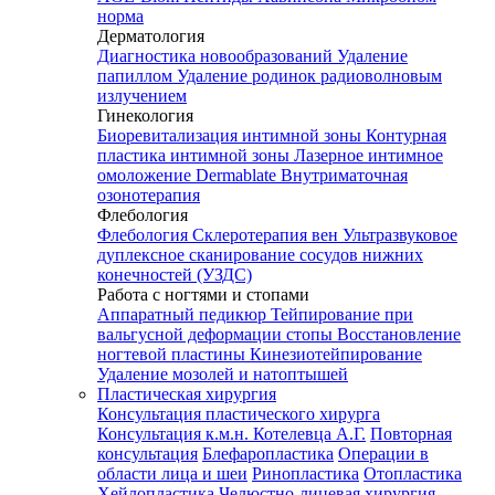
норма
Дерматология
Диагностика новообразований
Удаление
папиллом
Удаление родинок радиоволновым
излучением
Гинекология
Биоревитализация интимной зоны
Контурная
пластика интимной зоны
Лазерное интимное
омоложение Dermablate
Внутриматочная
озонотерапия
Флебология
Флебология
Склеротерапия вен
Ультразвуковое
дуплексное сканирование сосудов нижних
конечностей (УЗДС)
Работа с ногтями и стопами
Аппаратный педикюр
Тейпирование при
вальгусной деформации стопы
Восстановление
ногтевой пластины
Кинезиотейпирование
Удаление мозолей и натоптышей
Пластическая хирургия
Консультация пластического хирурга
Консультация к.м.н. Котелевца А.Г.
Повторная
консультация
Блефаропластика
Операции в
области лица и шеи
Ринопластика
Отопластика
Хейлопластика
Челюстно-лицевая хирургия