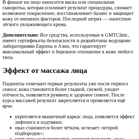
В финале на лицо наносится маска или специальная
сыворотка, которая усиливает результат процедуры, снимает
возможное покраснение, восстанавливает баланс и защищает
кожу от внешних факторов. Последний штрих — нанесение
лёгкого увлажняющего крема.
Дополнительно:
Все средства, используемые в GMTClinic,
имеют сертификаты безопасности и разработаны ведущими
лабораториями Европы и Азии, что гарантирует
максимальный эффект и бережное отношение к коже любого
типа.
Эффект от массажа лица
Пациенты отмечают первые результаты уже после первого
сеанса: кожа становится более гладкой, свежей, уходит
отёчность, появляется румянец и здоровое сияние. После
курса массажей результат закрепляется и проявляется ещё
ярче:
укрепляется мышечный каркас лица, появляется эффект
лифтинга и подтяжки;
овал становится более чётким, исчезает «второй
подбородок»;
цвет лица выравнивается, исчезает тусклость, кожа