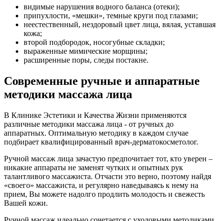
видимые нарушения водного баланса (отеки);
припухлости, «мешки», темные круги под глазами;
неестественный, нездоровый цвет лица, вялая, уставшая
кожа;
второй подбородок, носогубные складки;
выраженные мимические морщины;
расширенные поры, следы постакне.
Современные ручные и аппаратные
методики массажа лица
В Клинике Эстетики и Качества Жизни применяются
различные методики массажа лица - от ручных до
аппаратных. Оптимальную методику в каждом случае
подбирает квалифицированный врач-дерматокосметолог.
Ручной массаж лица зачастую предпочитает тот, кто уверен –
никакие аппараты не заменят чутких и опытных рук
талантливого массажиста. Отчасти это верно, поэтому найдя
«своего» массажиста, и регулярно наведываясь к нему на
прием, Вы можете надолго продлить молодость и свежесть
Вашей кожи.
Ручной массаж идеально сочетается с уходовыми методиками