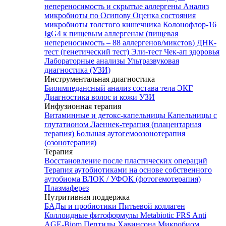
непереносимость и скрытые аллергены
Анализ
микробиоты по Осипову
Оценка состояния
микробиоты толстого кишечника Колонофлор-16
IgG4 к пищевым аллергенам (пищевая
непереносимость – 88 аллергенов/микстов)
ДНК-
тест (генетический тест)
Эли-тест
Чек-ап здоровья
Лабораторные анализы
Ультразвуковая
диагностика (УЗИ)
Инструментальная диагностика
Биоимпедансный анализ состава тела
ЭКГ
Диагностика волос и кожи
УЗИ
Инфузионная терапия
Витаминные и детокс-капельницы
Капельницы с
глутатионом
Лаеннек-терапия (плацентарная
терапия)
Большая аутогемоозонотерапия
(озонотерапия)
Терапия
Восстановление после пластических операций
Терапия аутобиотиками на основе собственного
аутобиома
ВЛОК / УФОК (фотогемотерапия)
Плазмаферез
Нутритивная поддержка
БАДы и пробиотики
Питьевой коллаген
Коллоидные фитоформулы
Metabiotic FRS
Anti
AGE-Biom
Пептиды Хавинсона
Микробиом