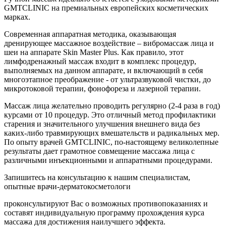
GMTCLINIC на премиальных европейских косметических
марках.
Современная аппаратная методика, оказывающая
дренирующее массажное воздействие – вибромассаж лица и
шеи на аппарате Skin Master Plus. Как правило, этот
лимфодренажный массаж входит в комплекс процедур,
выполняемых на данном аппарате, и включающий в себя
многоэтапное преображение - от ультразвуковой чистки, до
микротоковой терапии, фонофореза и лазерной терапии.
Массаж лица желательно проводить регулярно (2-4 раза в год)
курсами от 10 процедур. Это отличный метод профилактики
старения и значительного улучшения внешнего вида без
каких-либо травмирующих вмешательств и радикальных мер.
По опыту врачей GMTCLINIC, по-настоящему великолепные
результаты дает грамотное совмещение массажа лица с
различными инъекционными и аппаратными процедурами.
Запишитесь на консультацию к нашим специалистам,
опытные врачи-дерматокосметологи
проконсультируют Вас о возможных противопоказаниях и
составят индивидуальную программу прохождения курса
массажа для достижения наилучшего эффекта.