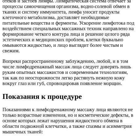
отеков и застоев лимфы. Лимфатическая система отвечает за
процессы самоочищения организма, водно-солевой обмен в
тканях и систему иммунитета, лимфа уносит продукты
клеточного метаболизма, доставляет необходимые
питательные вещества и ферменты. Ускорение лимфотока под
воздействием специальных массажных техник направлено на
формирование четкого контура лица и решение целого ряда
эстетических и медицинских проблем, клетки буквально
омываются жидкостью, и лицо выглядит более чистым и
свежим.
Вопреки распространенному заблуждению, любой, и в том
числе лимфодренажный массаж лица следует доверять лишь
рукам опытных массажистов и современным технологиям,
так как по неосторожности легко растянуть нежную кожу
вокруг глаз или губ, спровоцировав появление морщин.
Показания к процедуре
Показаниями к лимфодренажному массажу лица являются не
только возрастные изменения, но и косметические дефекты, в
основе которых лежат нарушения жидкостного обмена в
области подкожной клетчатки, а также спазмы и асимметрия
мышечных тканей: