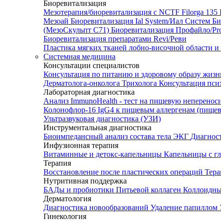
Биоревитализация
Мезотерапия/биоревитализация с NCTF Filorga 1
Мезоай
Биоревитализация Ial System/Иал Систем
Би
(МезоСкульпт С71)
Биоревитализация Профайло/Pro
Биоревитализация препаратами Revi/Реви
Пластика мягких тканей лобно-височной области и
Системная медицина
Консультации специалистов
Консультация по питанию и здоровому образу жиз
Дерматолога-онколога
Трихолога
Консультация пси
Лабораторная диагностика
Анализ ImmunoHealth - тест на пищевую неперенос
Колонофлор-16
IgG4 к пищевым аллергенам (пищев
Ультразвуковая диагностика (УЗИ)
Инструментальная диагностика
Биоимпедансный анализ состава тела
ЭКГ
Диагнос
Инфузионная терапия
Витаминные и детокс-капельницы
Капельницы с г
Терапия
Восстановление после пластических операций
Тера
Нутритивная поддержка
БАДы и пробиотики
Питьевой коллаген
Коллоидн
Дерматология
Диагностика новообразований
Удаление папиллом
Гинекология