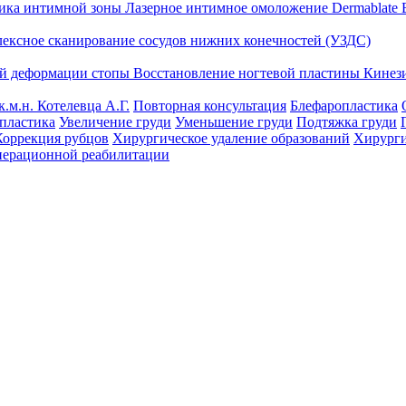
тика интимной зоны
Лазерное интимное омоложение Dermablate
лексное сканирование сосудов нижних конечностей (УЗДС)
ой деформации стопы
Восстановление ногтевой пластины
Кинез
к.м.н. Котелевца А.Г.
Повторная консультация
Блефаропластика
пластика
Увеличение груди
Уменьшение груди
Подтяжка груди
Коррекция рубцов
Хирургическое удаление образований
Хирурги
перационной реабилитации