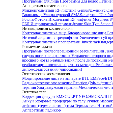
Программы для лица
Программы для волос
Летние 
Аппаратная косметология
Микроигольчатый RF-лифтинг Genius/Джениус
Омо
Волньюмер
Ультразвуковой SMAS-лифтинг Ultrafo
Fotona/Фотона
Игольчатый RF-лифтинг Morpheus 
ББЛ
Инфракрасный термолифтинг Skin Tyte Sciton
Инъекционная косметология
Контурная пластика лица
Биоармирование лица
Бо
Нитевой лифтинг / тредлифтинг
Увеличение губ пр
Контурная пластика препаратами Juvederm/Ювиде
Решаемые задачи
Программы послеоперационной реабилитации
Леч
следов постакне и растяжек
Устранение второго по
вросшего ногтя
Реабилитация после липосакции
Ре
реабилитации после аппаратных методик
Реабилит
липомоделирования (липосакции)
Эстетическая косметология
Моделирование лица на аппарате BTL EMFace/Б
Радиочастотное омоложение Reaction (РФ-лифтинг
терапия
Ультразвуковая терапия
Механическая чист
Эстетика тела
Коррекция фигуры EMSCULPT NEO/ЭМСКАЛПТ
Айкун
Уходовые процедуры по телу
Ручной массаж
лифтинг (термолифтинг) тела
Термаж тела
Нитевой 
Аппаратный педикюр