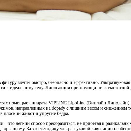
фигуру мечты быстро, безопасно и эффективно. Ультразвуковая 
и к идеальному телу. Липосакция при помощи низкочастотной у
ится с помощью аппарата VIPLINE LipoLine (Виплайн Липолайн)
ежимов, направленных на борьбу с лишним весом и снижением т
в плоский живот и упругие бедра.
– это легкий способ преобразиться, не прибегая к радикальным
да организму. За это методику ультразвуковой кавитации особен