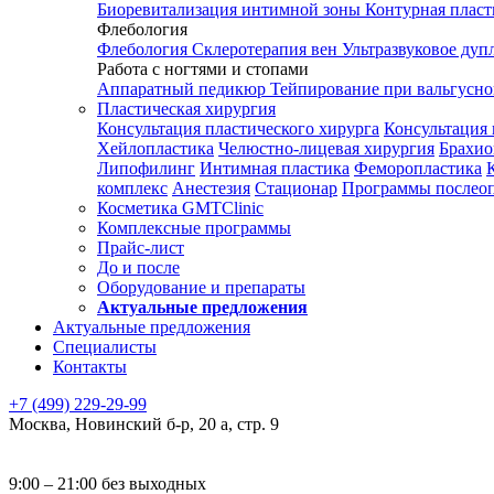
Биоревитализация интимной зоны
Контурная плас
Флебология
Флебология
Склеротерапия вен
Ультразвуковое дуп
Работа с ногтями и стопами
Аппаратный педикюр
Тейпирование при вальгусн
Пластическая хирургия
Консультация пластического хирурга
Консультация 
Хейлопластика
Челюстно-лицевая хирургия
Брахио
Липофилинг
Интимная пластика
Феморопластика
комплекс
Анестезия
Стационар
Программы послео
Косметика GMTClinic
Комплексные программы
Прайс-лист
До и после
Оборудование и препараты
Актуальные предложения
Актуальные предложения
Специалисты
Контакты
+7 (499) 229-29-99
Москва
,
Новинский б-р, 20 а, стр. 9
9:00 – 21:00 без выходных