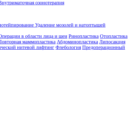
Внутриматочная озонотерапия
иотейпирование
Удаление мозолей и натоптышей
Операции в области лица и шеи
Ринопластика
Отопластика
Повторная маммопластика
Абдоминопластика
Липосакция
ческий нитевой лифтинг
Флебология
Предоперационный