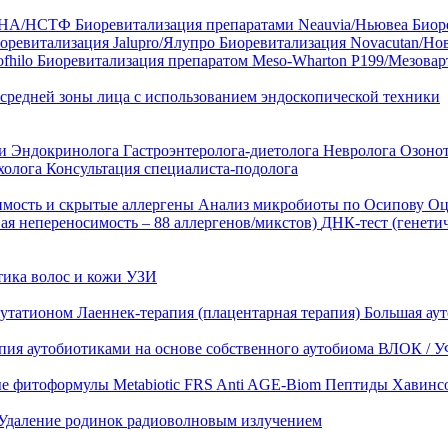
35 HA/НСТФ
Биоревитализация препаратами Neauvia/Ньювеа
Биор
оревитализация Jalupro/Ялупро
Биоревитализация Novacutan/Но
fhilo
Биоревитализация препаратом Meso-Wharton P199/Мезова
 средней зоны лица с использованием эндоскопической техники
ни
Эндокринолога
Гастроэнтеролога-диетолога
Невролога
Озоно
холога
Консультация специалиста-подолога
имость и скрытые аллергены
Анализ микробиоты по Осипову
Оц
ая непереносимость – 88 аллергенов/микстов)
ДНК-тест (генети
тика волос и кожи
УЗИ
лутатионом
Лаеннек-терапия (плацентарная терапия)
Большая аут
пия аутобиотиками на основе собственного аутобиома
ВЛОК / У
ые фитоформулы
Metabiotic FRS
Anti AGE-Biom
Пептиды Хавинс
Удаление родинок радиоволновым излучением