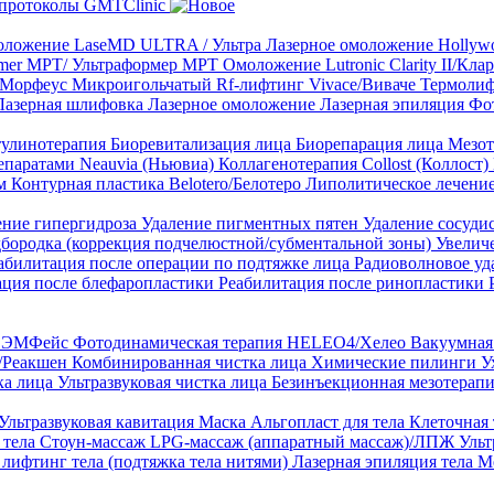
протоколы GMTClinic
ложение LaseMD ULTRA / Ультра
Лазерное омоложение Hollywo
rmer MPT/ Ультраформер MPT
Омоложение Lutronic Clarity II/Кл
8/Морфеус
Микроигольчатый Rf-лифтинг Vivace/Виваче
Термолиф
Лазерная шлифовка
Лазерное омоложение
Лазерная эпиляция
Фо
тулинотерапия
Биоревитализация лица
Биорепарация лица
Мезот
епаратами Neauvia (Ньювиа)
Коллагенотерапия Collost (Коллост)
рм
Контурная пластика Belotero/Белотеро
Липолитическое лечени
ение гипергидроза
Удаление пигментных пятен
Удаление сосуди
дбородка (коррекция подчелюстной/субментальной зоны)
Увелич
абилитация после операции по подтяжке лица
Радиоволновое уд
ация после блефаропластики
Реабилитация после ринопластики
ТЛ ЭМФейс
Фотодинамическая терапия HELEO4/Хелео
Вакуумная 
)/Реакшен
Комбинированная чистка лица
Химические пилинги
У
ка лица
Ультразвуковая чистка лица
Безинъекционная мезотерапи
Ультразвуковая кавитация
Маска Альгопласт для тела
Клеточная
 тела
Стоун-массаж
LPG-массаж (аппаратный массаж)/ЛПЖ
Ульт
лифтинг тела (подтяжка тела нитями)
Лазерная эпиляция тела
М