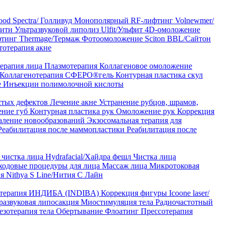
od Spectra/ Голливуд
Монополярный RF-лифтинг Volnewmer/
арити
Ультразвуковой липолиз Ulfit/Ульфит
4D-омоложение
тинг Thermage/Термаж
Фотоомоложение Sciton BBL/Сайтон
тотерапия акне
ерапия лица
Плазмотерапия
Коллагеновое омоложение
Коллагенотерапия СФЕРО®гель
Контурная пластика скул
е
Инъекции полимолочной кислоты
стых дефектов
Лечение акне
Устранение рубцов, шрамов,
ение губ
Контурная пластика рук
Омоложение рук
Коррекция
аление новообразований
Экзосомальная терапия для
Реабилитация после маммопластики
Реабилитация после
чистка лица Hydrafacial/Хайдра фешл
Чистка лица
ходовые процедуры для лица
Массаж лица
Микротоковая
я Nithya S Line/Нития С Лайн
 терапия ИНДИБА (INDIBA)
Коррекция фигуры Icoone laser/
развуковая липосакция
Миостимуляция тела
Радиочастотный
езотерапия тела
Обертывание
Флоатинг
Прессотерапия