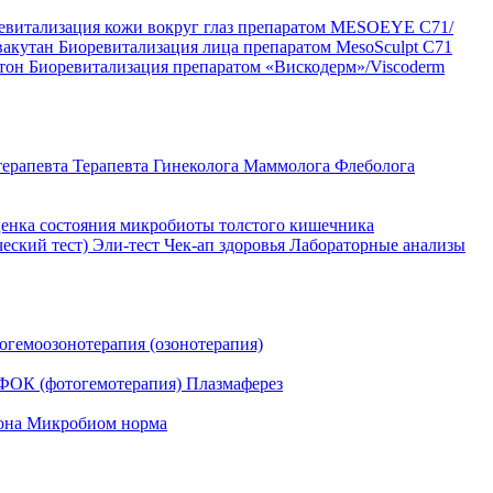
евитализация кожи вокруг глаз препаратом MESOEYE C71/
вакутан
Биоревитализация лица препаратом MesoSculpt C71
ртон
Биоревитализация препаратом «Вискодерм»/Viscoderm
терапевта
Терапевта
Гинеколога
Маммолога
Флеболога
енка состояния микробиоты толстого кишечника
ческий тест)
Эли-тест
Чек-ап здоровья
Лабораторные анализы
огемоозонотерапия (озонотерапия)
ФОК (фотогемотерапия)
Плазмаферез
она
Микробиом норма