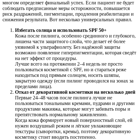
многом определяет финальный успех. Если пациент не будет
соблюдать предписанные меры осторожности, повышается
риск раздражений, пигментации, продления реабилитации и
снижения результата. Вот несколько универсальных правил.
Избегать солнца и использовать SPF 50+
Кожа после пилинга, особенно срединного и глубокого,
лишена части защитного слойа, что делает её более
уязвимой к ультрафиолету. Без надёжной защиты
возможно появление гиперпигментации, которая сведёт
на нет эффект от процедуры.
Лучше всего на протяжении 2–4 недель не просто
пользоваться косметикой с SPF, но и стараться реже
находиться под прямым солнцем, носить шляпы,
закрытую одежду (если пилинг проводился на зонах за
пределами лица).
Отказ от декоративной косметики на несколько дней
Первые 24–48 часов после пилинга лучше не
пользоваться тональными кремами, пудрами и другими
продуктами макияжа, которые могут забивать поры и
препятствовать нормальному заживлению.
Когда кожа формирует новый поверхностный слой, ей
нужен воздушный режим и лёгкие увлажняющие
текстуры (сыворотки, кремы), поэтому декоративную
косметику стоит вводить постепенно.