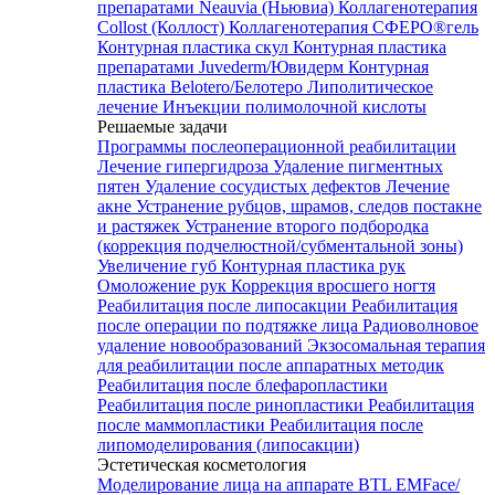
препаратами Neauvia (Ньювиа)
Коллагенотерапия
Collost (Коллост)
Коллагенотерапия СФЕРО®гель
Контурная пластика скул
Контурная пластика
препаратами Juvederm/Ювидерм
Контурная
пластика Belotero/Белотеро
Липолитическое
лечение
Инъекции полимолочной кислоты
Решаемые задачи
Программы послеоперационной реабилитации
Лечение гипергидроза
Удаление пигментных
пятен
Удаление сосудистых дефектов
Лечение
акне
Устранение рубцов, шрамов, следов постакне
и растяжек
Устранение второго подбородка
(коррекция подчелюстной/субментальной зоны)
Увеличение губ
Контурная пластика рук
Омоложение рук
Коррекция вросшего ногтя
Реабилитация после липосакции
Реабилитация
после операции по подтяжке лица
Радиоволновое
удаление новообразований
Экзосомальная терапия
для реабилитации после аппаратных методик
Реабилитация после блефаропластики
Реабилитация после ринопластики
Реабилитация
после маммопластики
Реабилитация после
липомоделирования (липосакции)
Эстетическая косметология
Моделирование лица на аппарате BTL EMFace/