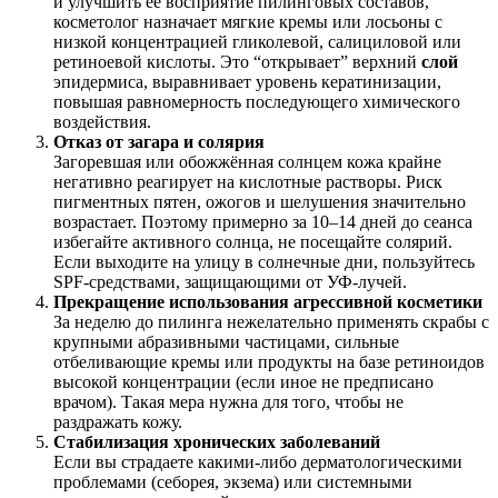
и улучшить её восприятие пилинговых составов,
косметолог назначает мягкие кремы или лосьоны с
низкой концентрацией гликолевой, салициловой или
ретиноевой кислоты. Это “открывает” верхний
слой
эпидермиса, выравнивает уровень кератинизации,
повышая равномерность последующего химического
воздействия.
Отказ от загара и солярия
Загоревшая или обожжённая солнцем кожа крайне
негативно реагирует на кислотные растворы. Риск
пигментных пятен, ожогов и шелушения значительно
возрастает. Поэтому примерно за 10–14 дней до сеанса
избегайте активного солнца, не посещайте солярий.
Если выходите на улицу в солнечные дни, пользуйтесь
SPF-средствами, защищающими от УФ-лучей.
Прекращение использования агрессивной косметики
За неделю до пилинга нежелательно применять скрабы с
крупными абразивными частицами, сильные
отбеливающие кремы или продукты на базе ретиноидов
высокой концентрации (если иное не предписано
врачом). Такая мера нужна для того, чтобы не
раздражать кожу.
Стабилизация хронических заболеваний
Если вы страдаете какими-либо дерматологическими
проблемами (себорея, экзема) или системными