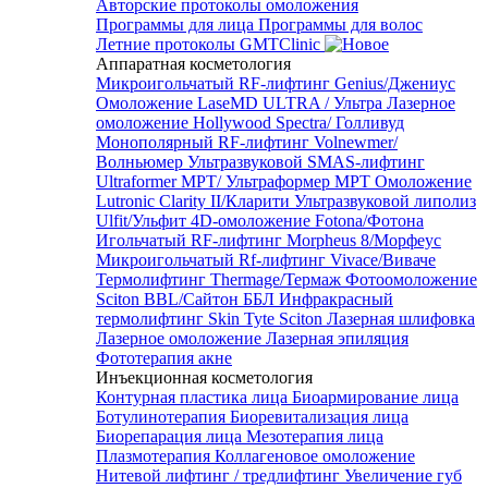
Авторские протоколы омоложения
Программы для лица
Программы для волос
Летние протоколы GMTClinic
Аппаратная косметология
Микроигольчатый RF-лифтинг Genius/Джениус
Омоложение LaseMD ULTRA / Ультра
Лазерное
омоложение Hollywood Spectra/ Голливуд
Монополярный RF-лифтинг Volnewmer/
Волньюмер
Ультразвуковой SMAS-лифтинг
Ultraformer MPT/ Ультраформер MPT
Омоложение
Lutronic Clarity II/Кларити
Ультразвуковой липолиз
Ulfit/Ульфит
4D-омоложение Fotona/Фотона
Игольчатый RF-лифтинг Morpheus 8/Морфеус
Микроигольчатый Rf-лифтинг Vivace/Виваче
Термолифтинг Thermage/Термаж
Фотоомоложение
Sciton BBL/Сайтон ББЛ
Инфракрасный
термолифтинг Skin Tyte Sciton
Лазерная шлифовка
Лазерное омоложение
Лазерная эпиляция
Фототерапия акне
Инъекционная косметология
Контурная пластика лица
Биоармирование лица
Ботулинотерапия
Биоревитализация лица
Биорепарация лица
Мезотерапия лица
Плазмотерапия
Коллагеновое омоложение
Нитевой лифтинг / тредлифтинг
Увеличение губ