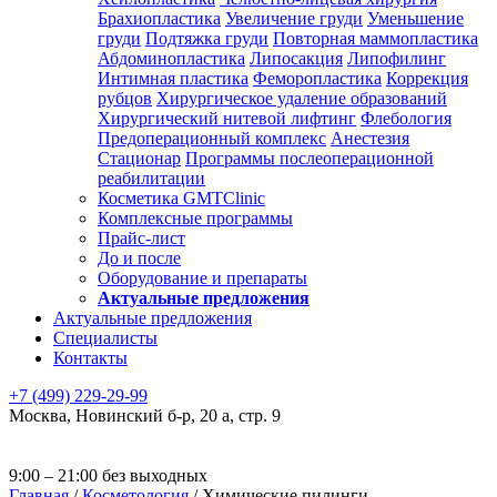
Брахиопластика
Увеличение груди
Уменьшение
груди
Подтяжка груди
Повторная маммопластика
Абдоминопластика
Липосакция
Липофилинг
Интимная пластика
Феморопластика
Коррекция
рубцов
Хирургическое удаление образований
Хирургический нитевой лифтинг
Флебология
Предоперационный комплекс
Анестезия
Стационар
Программы послеоперационной
реабилитации
Косметика GMTClinic
Комплексные программы
Прайс-лист
До и после
Оборудование и препараты
Актуальные предложения
Актуальные предложения
Специалисты
Контакты
+7 (499) 229-29-99
Москва
,
Новинский б-р, 20 а, стр. 9
9:00 – 21:00 без выходных
Главная
/
Косметология
/
Химические пилинги