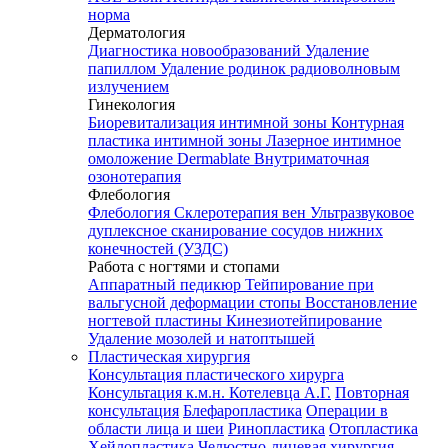
норма
Дерматология
Диагностика новообразований
Удаление
папиллом
Удаление родинок радиоволновым
излучением
Гинекология
Биоревитализация интимной зоны
Контурная
пластика интимной зоны
Лазерное интимное
омоложение Dermablate
Внутриматочная
озонотерапия
Флебология
Флебология
Склеротерапия вен
Ультразвуковое
дуплексное сканирование сосудов нижних
конечностей (УЗДС)
Работа с ногтями и стопами
Аппаратный педикюр
Тейпирование при
вальгусной деформации стопы
Восстановление
ногтевой пластины
Кинезиотейпирование
Удаление мозолей и натоптышей
Пластическая хирургия
Консультация пластического хирурга
Консультация к.м.н. Котелевца А.Г.
Повторная
консультация
Блефаропластика
Операции в
области лица и шеи
Ринопластика
Отопластика
Хейлопластика
Челюстно-лицевая хирургия