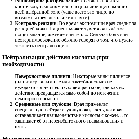
Равномерное распределение
: Состав наносится
кисточкой, тампоном или специальной щёточкой по
всей выбранной зоне (чаще всего это лицо, но
возможны шея, декольте или руки).
Контроль реакции
: Во время экспозиции врач следит за
реакцией кожи. Пациент может чувствовать лёгкое
пощипывание, жжение или тепло. Сильная боль или
нестерпимое жжение обычно говорят о том, что нужно
ускорить нейтрализацию.
Нейтрализация действия кислоты (при
необходимости)
Поверхностные пилинги
: Некоторые виды пилингов
(например, энзимные или лактобионовые) не
нуждаются в нейтрализующем растворе, так как их
действие прекращается само собой по истечении
некоторого времени.
Срединные или глубокие
: Врач применяет
специальную нейтрализующую жидкость, которая
останавливает взаимодействие кислоты с кожей. Это
защищает её от переизбыточного травмирования и
ожога.
Нанесение успокаивающих и увлажняющих