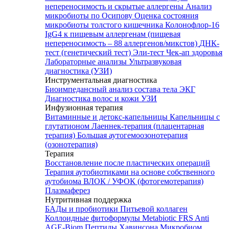
непереносимость и скрытые аллергены
Анализ
микробиоты по Осипову
Оценка состояния
микробиоты толстого кишечника Колонофлор-16
IgG4 к пищевым аллергенам (пищевая
непереносимость – 88 аллергенов/микстов)
ДНК-
тест (генетический тест)
Эли-тест
Чек-ап здоровья
Лабораторные анализы
Ультразвуковая
диагностика (УЗИ)
Инструментальная диагностика
Биоимпедансный анализ состава тела
ЭКГ
Диагностика волос и кожи
УЗИ
Инфузионная терапия
Витаминные и детокс-капельницы
Капельницы с
глутатионом
Лаеннек-терапия (плацентарная
терапия)
Большая аутогемоозонотерапия
(озонотерапия)
Терапия
Восстановление после пластических операций
Терапия аутобиотиками на основе собственного
аутобиома
ВЛОК / УФОК (фотогемотерапия)
Плазмаферез
Нутритивная поддержка
БАДы и пробиотики
Питьевой коллаген
Коллоидные фитоформулы
Metabiotic FRS
Anti
AGE-Biom
Пептиды Хавинсона
Микробиом