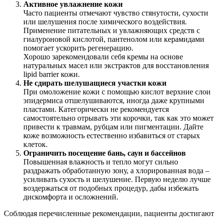
Активное увлажнение кожи
Часто пациенты отмечают чувство стянутости, сухости
или шелушения после химического воздействия.
Применение питательных и увлажняющих средств с
гиалуроновой кислотой, пантенолом или керамидами
помогает ускорить регенерацию.
Хорошо зарекомендовали себя кремы на основе
натуральных масел или экстрактов для восстановления
lipid barrier кожи.
Не сдирать шелушащиеся участки кожи
При омоложение кожи с помощью кислот верхние слои
эпидермиса отшелушиваются, иногда даже крупными
пластами. Категорически не рекомендуется
самостоятельно отрывать эти корочки, так как это может
привести к травмам, рубцам или пигментации. Дайте
коже возможность естественно избавиться от старых
клеток.
Ограничить посещение бань, саун и бассейнов
Повышенная влажность и тепло могут сильно
раздражать обработанную зону, а хлорированная вода –
усиливать сухость и шелушение. Первую неделю лучше
воздержаться от подобных процедур, дабы избежать
дискомфорта и осложнений.
Соблюдая перечисленные рекомендации, пациенты достигают