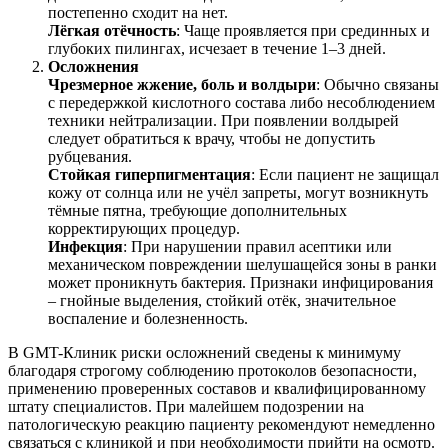
постепенно сходит на нет.
Лёгкая отёчность
: Чаще проявляется при срединных и
глубоких пилингах, исчезает в течение 1–3 дней.
Осложнения
Чрезмерное жжение, боль и волдыри
: Обычно связаны
с передержкой кислотного состава либо несоблюдением
техники нейтрализации. При появлении волдырей
следует обратиться к врачу, чтобы не допустить
рубцевания.
Стойкая гиперпигментация
: Если пациент не защищал
кожу от солнца или не учёл запреты, могут возникнуть
тёмные пятна, требующие дополнительных
корректирующих процедур.
Инфекция
: При нарушении правил асептики или
механическом повреждении шелушащейся зоны в ранки
может проникнуть бактерия. Признаки инфицирования
– гнойные выделения, стойкий отёк, значительное
воспаление и болезненность.
В GMT-Клиник риски осложнений сведены к минимуму
благодаря строгому соблюдению протоколов безопасности,
применению проверенных составов и квалифицированному
штату специалистов. При малейшем подозрении на
патологическую реакцию пациенту рекомендуют немедленно
связаться с клиникой и при необходимости прийти на осмотр.