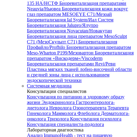
135 HA/НСТФ
Биоревитализация препаратами
Neauvia/Ньювеа
Биоревитализация кожи вокруг
глаз препаратом MESOEYE C71/Мезоай
Биоревитализация Ial System/Иал Систем
Биоревитализация Jalupro/Ялупро
Биоревитализация Novacutan/Новакутан
Биоревитализация лица препаратом MesoSculpt
C71 (МезоСкульпт С71)
Биоревитализация
Профайло/Profhilo
Биоревитализация препаратом
Meso-Wharton P199/Мезовартон
Биоревитализация
препаратом «Вискодерм»/Viscoderm
Биоревитализация препаратами Revi/Реви
Пластика мягких тканей лобно-височной области
и средней зоны лица с использованием
эндоскопической техники
Системная медицина
Консультации специалистов
Консультация по питанию и здоровому образу
жизни
Эндокринолога
Гастроэнтеролога-
диетолога
Невролога
Озонотерапевта
Терапевта
Гинеколога
Маммолога
Флеболога
Дерматолога-
онколога
Трихолога
Консультация психолога
Консультация специалиста-подолога
Лабораторная диагностика
Анализ ImmunoHealth - тест на пищевую