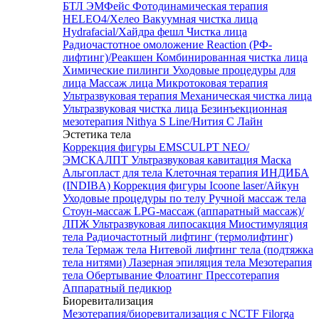
БТЛ ЭМФейс
Фотодинамическая терапия
HELEO4/Хелео
Вакуумная чистка лица
Hydrafacial/Хайдра фешл
Чистка лица
Радиочастотное омоложение Reaction (РФ-
лифтинг)/Реакшен
Комбинированная чистка лица
Химические пилинги
Уходовые процедуры для
лица
Массаж лица
Микротоковая терапия
Ультразвуковая терапия
Механическая чистка лица
Ультразвуковая чистка лица
Безинъекционная
мезотерапия Nithya S Line/Нития С Лайн
Эстетика тела
Коррекция фигуры EMSCULPT NEO/
ЭМСКАЛПТ
Ультразвуковая кавитация
Маска
Альгопласт для тела
Клеточная терапия ИНДИБА
(INDIBA)
Коррекция фигуры Icoone laser/Айкун
Уходовые процедуры по телу
Ручной массаж тела
Стоун-массаж
LPG-массаж (аппаратный массаж)/
ЛПЖ
Ультразвуковая липосакция
Миостимуляция
тела
Радиочастотный лифтинг (термолифтинг)
тела
Термаж тела
Нитевой лифтинг тела (подтяжка
тела нитями)
Лазерная эпиляция тела
Мезотерапия
тела
Обертывание
Флоатинг
Прессотерапия
Аппаратный педикюр
Биоревитализация
Мезотерапия/биоревитализация с NCTF Filorga