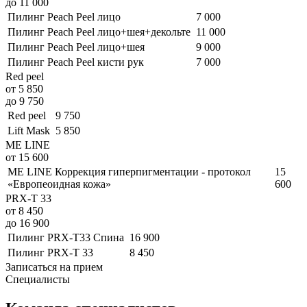
до 11 000
Пилинг Peach Peel лицо
7 000
Пилинг Peach Peel лицо+шея+декольте
11 000
Пилинг Peach Peel лицо+шея
9 000
Пилинг Peach Peel кисти рук
7 000
Red peel
от 5 850
до 9 750
Red peel
9 750
Lift Mask
5 850
ME LINE
от 15 600
ME LINE Коррекция гиперпигментации - протокол
15
«Европеоидная кожа»
600
PRX-T 33
от 8 450
до 16 900
Пилинг PRX-T33 Спина
16 900
Пилинг PRX-T 33
8 450
Записаться на прием
Специалисты