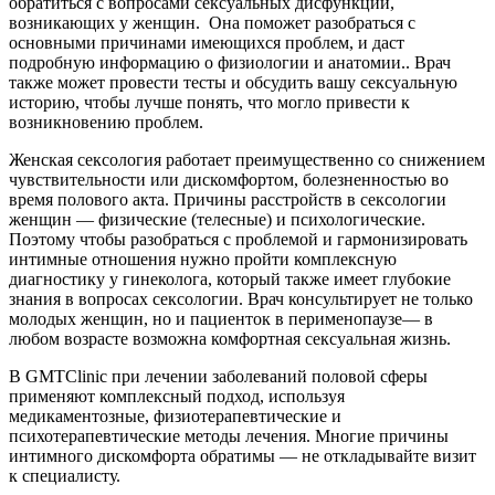
обратиться с вопросами сексуальных дисфункций,
возникающих у женщин. Она поможет разобраться с
основными причинами имеющихся проблем, и даст
подробную информацию о физиологии и анатомии.. Врач
также может провести тесты и обсудить вашу сексуальную
историю, чтобы лучше понять, что могло привести к
возникновению проблем.
Женская сексология работает преимущественно со снижением
чувствительности или дискомфортом, болезненностью во
время полового акта. Причины расстройств в сексологии
женщин — физические (телесные) и психологические.
Поэтому чтобы разобраться с проблемой и гармонизировать
интимные отношения нужно пройти комплексную
диагностику у гинеколога, который также имеет глубокие
знания в вопросах сексологии. Врач консультирует не только
молодых женщин, но и пациенток в перименопаузе— в
любом возрасте возможна комфортная сексуальная жизнь.
В GMTClinic при лечении заболеваний половой сферы
применяют комплексный подход, используя
медикаментозные, физиотерапевтические и
психотерапевтические методы лечения. Многие причины
интимного дискомфорта обратимы — не откладывайте визит
к специалисту.