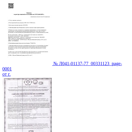
№ Л041-01137-77_00331123_page-
0001
от г.