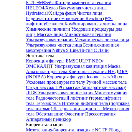
БТЛ ЭМФейс
Фотодинамическая терапия
HELEO4/Хелео
Вакуумная чистка лица
Hydrafacial/Хайдра фешл
Чистка лица
Радиочастотное омоложение Reaction (РФ-
лифтинг)/Реакшен
Комбинированная чистка лица
Химические пилинги
Уходовые процедуры для
лица
Массаж лица
Микротоковая терапия
Ультразвуковая терапия
Механическая чистка лица
Ультразвуковая чистка лица
Безинъекционная
мезотерапия Nithya S Line/Нития С Лайн
Эстетика тела
Коррекция фигуры EMSCULPT NEO/
ЭМСКАЛПТ
Ультразвуковая кавитация
Маска
Альгопласт для тела
Клеточная терапия ИНДИБА
(INDIBA)
Коррекция фигуры Icoone laser/Айкун
Уходовые процедуры по телу
Ручной массаж тела
Стоун-массаж
LPG-массаж (аппаратный массаж)/
ЛПЖ
Ультразвуковая липосакция
Миостимуляция
тела
Радиочастотный лифтинг (термолифтинг)
тела
Термаж тела
Нитевой лифтинг тела (подтяжка
тела нитями)
Лазерная эпиляция тела
Мезотерапия
тела
Обертывание
Флоатинг
Прессотерапия
Аппаратный педикюр
Биоревитализация
Мезотерапия/биоревитализация с NCTF Filorga