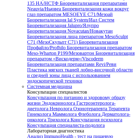
135 HA/НСТФ
Биоревитализация препаратами
Neauvia/Ньювеа
Биоревитализация кожи вокруг
глаз препаратом MESOEYE C71/Мезоай
Биоревитализация Ial System/Иал Систем
Биоревитализация Jalupro/Ялупро
Биоревитализация Novacutan/Новакутан
Биоревитализация лица препаратом MesoSculpt
C71 (МезоСкульпт С71)
Биоревитализация
Профайло/Profhilo
Биоревитализация препаратом
Meso-Wharton P199/Мезовартон
Биоревитализация
препаратом «Вискодерм»/Viscoderm
Биоревитализация препаратами Revi/Реви
Пластика мягких тканей лобно-височной области
и средней зоны лица с использованием
эндоскопической техники
Системная медицина
Консультации специалистов
Консультация по питанию и здоровому образу
жизни
Эндокринолога
Гастроэнтеролога-
диетолога
Невролога
Озонотерапевта
Терапевта
Гинеколога
Маммолога
Флеболога
Дерматолога-
онколога
Трихолога
Консультация психолога
Консультация специалиста-подолога
Лабораторная диагностика
Анализ ImmunoHealth - тест на пищевую