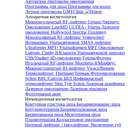
Авторские протоколы омоложения
Программы для лица
Программы для волос
Летние протоколы GMTClinic
Аппаратная косметология
Микроигольчатый RF-лифтинг Genius/Джениус
Омоложение LaseMD ULTRA / Ультра
Лазерное
омоложение Hollywood Spectra/ Голливуд
Монополярный RF-лифтинг Volnewmer/
Волньюмер
Ультразвуковой SMAS-лифтинг
Ultraformer MPT/ Ультраформер MPT
Омоложение
Lutronic Clarity II/Кларити
Ультразвуковой липолиз
Ulfit/Ульфит
4D-омоложение Fotona/Фотона
Игольчатый RF-лифтинг Morpheus 8/Морфеус
Микроигольчатый Rf-лифтинг Vivace/Виваче
Термолифтинг Thermage/Термаж
Фотоомоложение
Sciton BBL/Сайтон ББЛ
Инфракрасный
термолифтинг Skin Tyte Sciton
Лазерная шлифовка
Лазерное омоложение
Лазерная эпиляция
Фототерапия акне
Инъекционная косметология
Контурная пластика лица
Биоармирование лица
Ботулинотерапия
Биоревитализация лица
Биорепарация лица
Мезотерапия лица
Плазмотерапия
Коллагеновое омоложение
Нитевой лифтинг / тредлифтинг
Увеличение губ