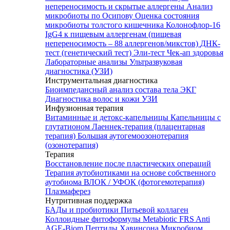
непереносимость и скрытые аллергены
Анализ
микробиоты по Осипову
Оценка состояния
микробиоты толстого кишечника Колонофлор-16
IgG4 к пищевым аллергенам (пищевая
непереносимость – 88 аллергенов/микстов)
ДНК-
тест (генетический тест)
Эли-тест
Чек-ап здоровья
Лабораторные анализы
Ультразвуковая
диагностика (УЗИ)
Инструментальная диагностика
Биоимпедансный анализ состава тела
ЭКГ
Диагностика волос и кожи
УЗИ
Инфузионная терапия
Витаминные и детокс-капельницы
Капельницы с
глутатионом
Лаеннек-терапия (плацентарная
терапия)
Большая аутогемоозонотерапия
(озонотерапия)
Терапия
Восстановление после пластических операций
Терапия аутобиотиками на основе собственного
аутобиома
ВЛОК / УФОК (фотогемотерапия)
Плазмаферез
Нутритивная поддержка
БАДы и пробиотики
Питьевой коллаген
Коллоидные фитоформулы
Metabiotic FRS
Anti
AGE-Biom
Пептиды Хавинсона
Микробиом