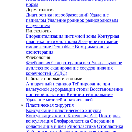
норма
Дерматология
Диагностика новообразований
Удаление
папиллом
Удаление родинок радиоволновым
излучением
Гинекология
Биоревитализация интимной зоны
Контурная
пластика интимной зоны
Лазерное интимное
омоложение Dermablate
Внутриматочная
озонотерапия
Флебология
Флебология
Склеротерапия вен
Ультразвуковое
дуплексное сканирование сосудов нижних
конечностей (УЗДС)
Работа с ногтями и стопами
Аппаратный педикюр
Тейпирование при
вальгусной деформации стопы
Восстановление
ногтевой пластины
Кинезиотейпирование
Удаление мозолей и натоптышей
Пластическая хирургия
Консультация пластического хирурга
Консультация к.м.н. Котелевца А.Г.
Повторная
консультация
Блефаропластика
Операции в
области лица и шеи
Ринопластика
Отопластика
Хейлопластика
Челюстно-лицевая хирургия