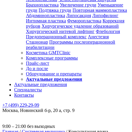
Брахиопластика
Увеличение груди
Уменьшение
груди
Подтяжка груди
Повторная маммопластика
Абдоминопластика
Липосакция
Липофилинг
Интимная пластика
Феморопластика
Коррекция
рубцов
Хирургическое удаление образований
Хирургический нитевой лифтинг
Флебология
Предоперационный комплекс
Анестезия
Стационар
Программы послеоперационной
реабилитации
Косметика GMTClinic
Комплексные программы
Прайс-лист
До и после
Оборудование и препараты
Актуальные предложения
Актуальные предложения
Специалисты
Контакты
+7 (499) 229-29-99
Москва
,
Новинский б-р, 20 а, стр. 9
9:00 – 21:00 без выходных
Главная
/
Системная медицина
/
Консультация врача-