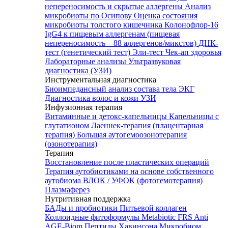
непереносимость и скрытые аллергены
Анализ
микробиоты по Осипову
Оценка состояния
микробиоты толстого кишечника Колонофлор-16
IgG4 к пищевым аллергенам (пищевая
непереносимость – 88 аллергенов/микстов)
ДНК-
тест (генетический тест)
Эли-тест
Чек-ап здоровья
Лабораторные анализы
Ультразвуковая
диагностика (УЗИ)
Инструментальная диагностика
Биоимпедансный анализ состава тела
ЭКГ
Диагностика волос и кожи
УЗИ
Инфузионная терапия
Витаминные и детокс-капельницы
Капельницы с
глутатионом
Лаеннек-терапия (плацентарная
терапия)
Большая аутогемоозонотерапия
(озонотерапия)
Терапия
Восстановление после пластических операций
Терапия аутобиотиками на основе собственного
аутобиома
ВЛОК / УФОК (фотогемотерапия)
Плазмаферез
Нутритивная поддержка
БАДы и пробиотики
Питьевой коллаген
Коллоидные фитоформулы
Metabiotic FRS
Anti
AGE-Biom
Пептиды Хавинсона
Микробиом