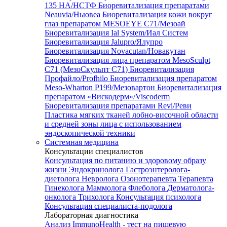
135 HA/НСТФ
Биоревитализация препаратами
Neauvia/Ньювеа
Биоревитализация кожи вокруг
глаз препаратом MESOEYE C71/Мезоай
Биоревитализация Ial System/Иал Систем
Биоревитализация Jalupro/Ялупро
Биоревитализация Novacutan/Новакутан
Биоревитализация лица препаратом MesoSculpt
C71 (МезоСкульпт С71)
Биоревитализация
Профайло/Profhilo
Биоревитализация препаратом
Meso-Wharton P199/Мезовартон
Биоревитализация
препаратом «Вискодерм»/Viscoderm
Биоревитализация препаратами Revi/Реви
Пластика мягких тканей лобно-височной области
и средней зоны лица с использованием
эндоскопической техники
Системная медицина
Консультации специалистов
Консультация по питанию и здоровому образу
жизни
Эндокринолога
Гастроэнтеролога-
диетолога
Невролога
Озонотерапевта
Терапевта
Гинеколога
Маммолога
Флеболога
Дерматолога-
онколога
Трихолога
Консультация психолога
Консультация специалиста-подолога
Лабораторная диагностика
Анализ ImmunoHealth - тест на пищевую