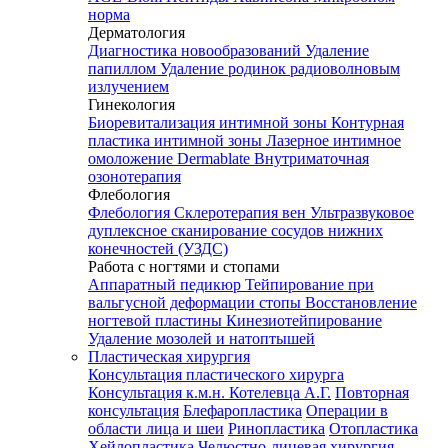
норма
Дерматология
Диагностика новообразований
Удаление
папиллом
Удаление родинок радиоволновым
излучением
Гинекология
Биоревитализация интимной зоны
Контурная
пластика интимной зоны
Лазерное интимное
омоложение Dermablate
Внутриматочная
озонотерапия
Флебология
Флебология
Склеротерапия вен
Ультразвуковое
дуплексное сканирование сосудов нижних
конечностей (УЗДС)
Работа с ногтями и стопами
Аппаратный педикюр
Тейпирование при
вальгусной деформации стопы
Восстановление
ногтевой пластины
Кинезиотейпирование
Удаление мозолей и натоптышей
Пластическая хирургия
Консультация пластического хирурга
Консультация к.м.н. Котелевца А.Г.
Повторная
консультация
Блефаропластика
Операции в
области лица и шеи
Ринопластика
Отопластика
Хейлопластика
Челюстно-лицевая хирургия