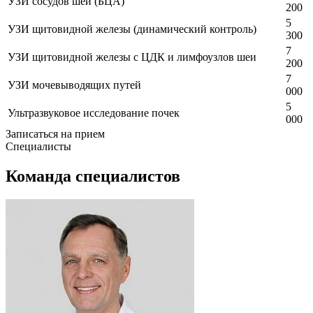
УЗИ сосудов шеи (БЦА)
200
5
УЗИ щитовидной железы (динамический контроль)
300
7
УЗИ щитовидной железы с ЦДК и лимфоузлов шеи
200
7
УЗИ мочевыводящих путей
000
5
Ультразвуковое исследование почек
000
Записаться на прием
Специалисты
Команда специалистов