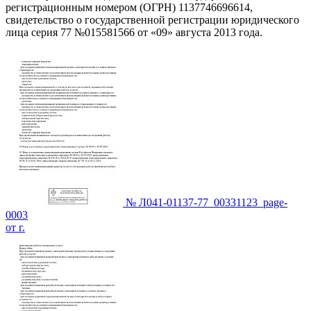
регистрационным номером (ОГРН) 1137746696614,
свидетельство о государственной регистрации юридического
лица серия 77 №015581566 от «09» августа 2013 года.
№ Л041-01137-77_00331123_page-
0003
от г.