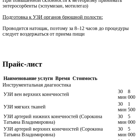
При повышенной склонности к метеоризму принимать
энтеросорбенты (эспумизан, мотилегаз)
Подготовка к УЗИ органов брюшной полости:
Проводится натощак, поэтому за 8–12 часов до процедуры
следует воздержаться от приема пищи
Прайс-лист
Наименование услуги
Время
Стоимость
Инструментальная диагностика
30
8
УЗИ вен верхних конечностей
мин
000
30
1
УЗИ мягких тканей
мин
500
УЗИ артерий нижних конечностей (Сорокина
30
5
Татьяна Владимировна)
мин
000
УЗИ артерий верхних конечностей (Сорокина
30
5
Татьяна Владимировна)
мин
000