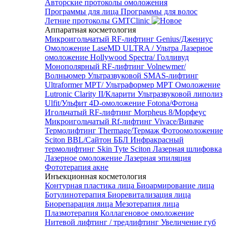
Авторские протоколы омоложения
Программы для лица
Программы для волос
Летние протоколы GMTClinic
Аппаратная косметология
Микроигольчатый RF-лифтинг Genius/Джениус
Омоложение LaseMD ULTRA / Ультра
Лазерное
омоложение Hollywood Spectra/ Голливуд
Монополярный RF-лифтинг Volnewmer/
Волньюмер
Ультразвуковой SMAS-лифтинг
Ultraformer MPT/ Ультраформер MPT
Омоложение
Lutronic Clarity II/Кларити
Ультразвуковой липолиз
Ulfit/Ульфит
4D-омоложение Fotona/Фотона
Игольчатый RF-лифтинг Morpheus 8/Морфеус
Микроигольчатый Rf-лифтинг Vivace/Виваче
Термолифтинг Thermage/Термаж
Фотоомоложение
Sciton BBL/Сайтон ББЛ
Инфракрасный
термолифтинг Skin Tyte Sciton
Лазерная шлифовка
Лазерное омоложение
Лазерная эпиляция
Фототерапия акне
Инъекционная косметология
Контурная пластика лица
Биоармирование лица
Ботулинотерапия
Биоревитализация лица
Биорепарация лица
Мезотерапия лица
Плазмотерапия
Коллагеновое омоложение
Нитевой лифтинг / тредлифтинг
Увеличение губ