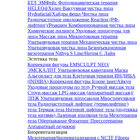
БТЛ ЭМФейс
Фотодинамическая терапия
HELEO4/Хелео
Вакуумная чистка лица
Hydrafacial/Хайдра фешл
Чистка лица
Радиочастотное омоложение Reaction (РФ-
лифтинг)/Реакшен
Комбинированная чистка лица
Химические пилинги
Уходовые процедуры для
лица
Массаж лица
Микротоковая терапия
Ультразвуковая терапия
Механическая чистка лица
Ультразвуковая чистка лица
Безинъекционная
мезотерапия Nithya S Line/Нития С Лайн
Эстетика тела
Коррекция фигуры EMSCULPT NEO/
ЭМСКАЛПТ
Ультразвуковая кавитация
Маска
Альгопласт для тела
Клеточная терапия ИНДИБА
(INDIBA)
Коррекция фигуры Icoone laser/Айкун
Уходовые процедуры по телу
Ручной массаж тела
Стоун-массаж
LPG-массаж (аппаратный массаж)/
ЛПЖ
Ультразвуковая липосакция
Миостимуляция
тела
Радиочастотный лифтинг (термолифтинг)
тела
Термаж тела
Нитевой лифтинг тела (подтяжка
тела нитями)
Лазерная эпиляция тела
Мезотерапия
тела
Обертывание
Флоатинг
Прессотерапия
Аппаратный педикюр
Биоревитализация
Мезотерапия/биоревитализация с NCTF Filorga