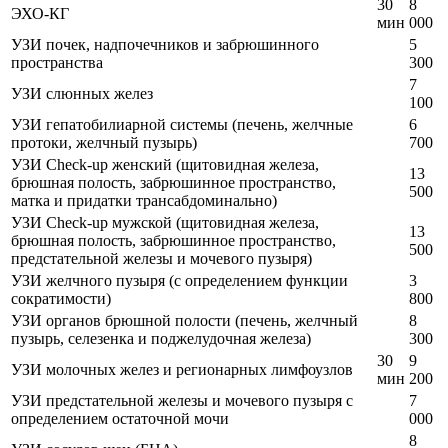
30
8
ЭХО-КГ
мин
000
УЗИ почек, надпочечников и забрюшинного
5
пространства
300
7
УЗИ слюнных желез
100
УЗИ гепатобилиарной системы (печень, желчные
6
протоки, желчный пузырь)
700
УЗИ Check-up женский (щитовидная железа,
13
брюшная полость, забрюшинное пространство,
500
матка и придатки трансабдоминально)
УЗИ Check-up мужской (щитовидная железа,
13
брюшная полость, забрюшинное пространство,
500
предстательной железы и мочевого пузыря)
УЗИ желчного пузыря (с определением функции
3
сократимости)
800
УЗИ органов брюшной полости (печень, желчный
8
пузырь, селезенка и поджелудочная железа)
300
30
9
УЗИ молочных желез и регионарных лимфоузлов
мин
200
УЗИ предстательной железы и мочевого пузыря с
7
определением остаточной мочи
000
8