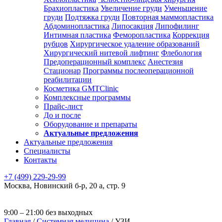
Брахиопластика
Увеличение груди
Уменьшение
груди
Подтяжка груди
Повторная маммопластика
Абдоминопластика
Липосакция
Липофилинг
Интимная пластика
Феморопластика
Коррекция
рубцов
Хирургическое удаление образований
Хирургический нитевой лифтинг
Флебология
Предоперационный комплекс
Анестезия
Стационар
Программы послеоперационной
реабилитации
Косметика GMTClinic
Комплексные программы
Прайс-лист
До и после
Оборудование и препараты
Актуальные предложения
Актуальные предложения
Специалисты
Контакты
+7 (499) 229-29-99
Москва
,
Новинский б-р, 20 а, стр. 9
9:00 – 21:00 без выходных
Главная
/
Системная медицина
/
УЗИ