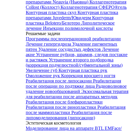
препаратами Neauvia (Ньювиа)
Коллагенотерапия
Collost (Коллост)
Коллагенотерапия СФЕРО®гель
Контурная пластика скул
Контурная пластика
препаратами Juvederm/Ювидерм
Контурная
пластика Belotero/Белотеро
Липолитическое
лечение
Инъекции полимолочной кислоты
Решаемые задачи
Программы послеоперационной реабилитации
Лечение гипергидроза
Удаление пигментных
пятен
Удаление сосудистых дефектов
Лечение
акне
Устранение рубцов, шрамов, следов постакне
и растяжек
Устранение второго подбородка
(коррекция подчелюстной/субментальной зоны)
Увеличение губ
Контурная пластика рук
Омоложение рук
Коррекция вросшего ногтя
Реабилитация после липосакции
Реабилитация
после операции по подтяжке лица
Радиоволновое
удаление новообразований
Экзосомальная терапия
для реабилитации после аппаратных методик
Реабилитация после блефаропластики
Реабилитация после ринопластики
Реабилитация
после маммопластики
Реабилитация после
липомоделирования (липосакции)
Эстетическая косметология
Моделирование лица на аппарате BTL EMFace/