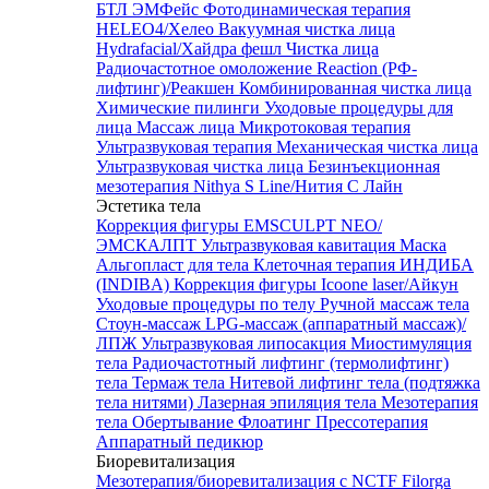
БТЛ ЭМФейс
Фотодинамическая терапия
HELEO4/Хелео
Вакуумная чистка лица
Hydrafacial/Хайдра фешл
Чистка лица
Радиочастотное омоложение Reaction (РФ-
лифтинг)/Реакшен
Комбинированная чистка лица
Химические пилинги
Уходовые процедуры для
лица
Массаж лица
Микротоковая терапия
Ультразвуковая терапия
Механическая чистка лица
Ультразвуковая чистка лица
Безинъекционная
мезотерапия Nithya S Line/Нития С Лайн
Эстетика тела
Коррекция фигуры EMSCULPT NEO/
ЭМСКАЛПТ
Ультразвуковая кавитация
Маска
Альгопласт для тела
Клеточная терапия ИНДИБА
(INDIBA)
Коррекция фигуры Icoone laser/Айкун
Уходовые процедуры по телу
Ручной массаж тела
Стоун-массаж
LPG-массаж (аппаратный массаж)/
ЛПЖ
Ультразвуковая липосакция
Миостимуляция
тела
Радиочастотный лифтинг (термолифтинг)
тела
Термаж тела
Нитевой лифтинг тела (подтяжка
тела нитями)
Лазерная эпиляция тела
Мезотерапия
тела
Обертывание
Флоатинг
Прессотерапия
Аппаратный педикюр
Биоревитализация
Мезотерапия/биоревитализация с NCTF Filorga