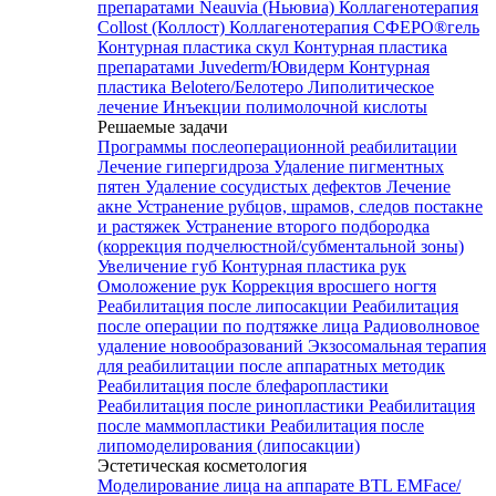
препаратами Neauvia (Ньювиа)
Коллагенотерапия
Collost (Коллост)
Коллагенотерапия СФЕРО®гель
Контурная пластика скул
Контурная пластика
препаратами Juvederm/Ювидерм
Контурная
пластика Belotero/Белотеро
Липолитическое
лечение
Инъекции полимолочной кислоты
Решаемые задачи
Программы послеоперационной реабилитации
Лечение гипергидроза
Удаление пигментных
пятен
Удаление сосудистых дефектов
Лечение
акне
Устранение рубцов, шрамов, следов постакне
и растяжек
Устранение второго подбородка
(коррекция подчелюстной/субментальной зоны)
Увеличение губ
Контурная пластика рук
Омоложение рук
Коррекция вросшего ногтя
Реабилитация после липосакции
Реабилитация
после операции по подтяжке лица
Радиоволновое
удаление новообразований
Экзосомальная терапия
для реабилитации после аппаратных методик
Реабилитация после блефаропластики
Реабилитация после ринопластики
Реабилитация
после маммопластики
Реабилитация после
липомоделирования (липосакции)
Эстетическая косметология
Моделирование лица на аппарате BTL EMFace/