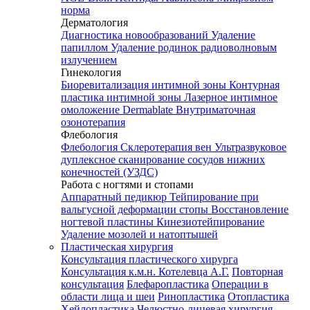
норма
Дерматология
Диагностика новообразований
Удаление
папиллом
Удаление родинок радиоволновым
излучением
Гинекология
Биоревитализация интимной зоны
Контурная
пластика интимной зоны
Лазерное интимное
омоложение Dermablate
Внутриматочная
озонотерапия
Флебология
Флебология
Склеротерапия вен
Ультразвуковое
дуплексное сканирование сосудов нижних
конечностей (УЗДС)
Работа с ногтями и стопами
Аппаратный педикюр
Тейпирование при
вальгусной деформации стопы
Восстановление
ногтевой пластины
Кинезиотейпирование
Удаление мозолей и натоптышей
Пластическая хирургия
Консультация пластического хирурга
Консультация к.м.н. Котелевца А.Г.
Повторная
консультация
Блефаропластика
Операции в
области лица и шеи
Ринопластика
Отопластика
Хейлопластика
Челюстно-лицевая хирургия