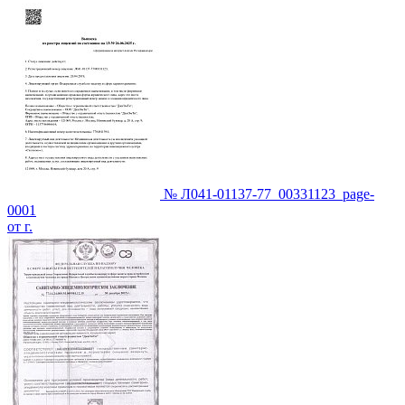
№ Л041-01137-77_00331123_page-
0001
от г.