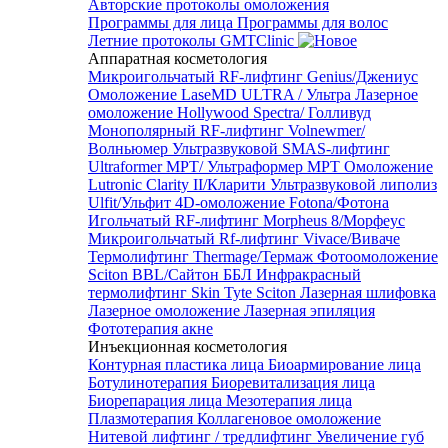
Авторские протоколы омоложения
Программы для лица
Программы для волос
Летние протоколы GMTClinic
Аппаратная косметология
Микроигольчатый RF-лифтинг Genius/Джениус
Омоложение LaseMD ULTRA / Ультра
Лазерное
омоложение Hollywood Spectra/ Голливуд
Монополярный RF-лифтинг Volnewmer/
Волньюмер
Ультразвуковой SMAS-лифтинг
Ultraformer MPT/ Ультраформер MPT
Омоложение
Lutronic Clarity II/Кларити
Ультразвуковой липолиз
Ulfit/Ульфит
4D-омоложение Fotona/Фотона
Игольчатый RF-лифтинг Morpheus 8/Морфеус
Микроигольчатый Rf-лифтинг Vivace/Виваче
Термолифтинг Thermage/Термаж
Фотоомоложение
Sciton BBL/Сайтон ББЛ
Инфракрасный
термолифтинг Skin Tyte Sciton
Лазерная шлифовка
Лазерное омоложение
Лазерная эпиляция
Фототерапия акне
Инъекционная косметология
Контурная пластика лица
Биоармирование лица
Ботулинотерапия
Биоревитализация лица
Биорепарация лица
Мезотерапия лица
Плазмотерапия
Коллагеновое омоложение
Нитевой лифтинг / тредлифтинг
Увеличение губ