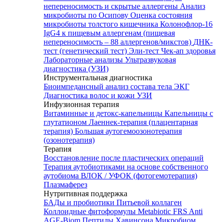
непереносимость и скрытые аллергены
Анализ
микробиоты по Осипову
Оценка состояния
микробиоты толстого кишечника Колонофлор-16
IgG4 к пищевым аллергенам (пищевая
непереносимость – 88 аллергенов/микстов)
ДНК-
тест (генетический тест)
Эли-тест
Чек-ап здоровья
Лабораторные анализы
Ультразвуковая
диагностика (УЗИ)
Инструментальная диагностика
Биоимпедансный анализ состава тела
ЭКГ
Диагностика волос и кожи
УЗИ
Инфузионная терапия
Витаминные и детокс-капельницы
Капельницы с
глутатионом
Лаеннек-терапия (плацентарная
терапия)
Большая аутогемоозонотерапия
(озонотерапия)
Терапия
Восстановление после пластических операций
Терапия аутобиотиками на основе собственного
аутобиома
ВЛОК / УФОК (фотогемотерапия)
Плазмаферез
Нутритивная поддержка
БАДы и пробиотики
Питьевой коллаген
Коллоидные фитоформулы
Metabiotic FRS
Anti
AGE-Biom
Пептиды Хавинсона
Микробиом