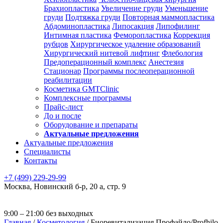
Брахиопластика
Увеличение груди
Уменьшение
груди
Подтяжка груди
Повторная маммопластика
Абдоминопластика
Липосакция
Липофилинг
Интимная пластика
Феморопластика
Коррекция
рубцов
Хирургическое удаление образований
Хирургический нитевой лифтинг
Флебология
Предоперационный комплекс
Анестезия
Стационар
Программы послеоперационной
реабилитации
Косметика GMTClinic
Комплексные программы
Прайс-лист
До и после
Оборудование и препараты
Актуальные предложения
Актуальные предложения
Специалисты
Контакты
+7 (499) 229-29-99
Москва
,
Новинский б-р, 20 а, стр. 9
9:00 – 21:00 без выходных
Главная
/
Косметология
/
Биоревитализация Профайло/Profhilo