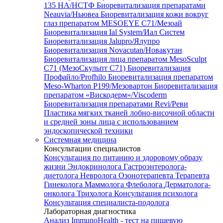
135 HA/НСТФ
Биоревитализация препаратами
Neauvia/Ньювеа
Биоревитализация кожи вокруг
глаз препаратом MESOEYE C71/Мезоай
Биоревитализация Ial System/Иал Систем
Биоревитализация Jalupro/Ялупро
Биоревитализация Novacutan/Новакутан
Биоревитализация лица препаратом MesoSculpt
C71 (МезоСкульпт С71)
Биоревитализация
Профайло/Profhilo
Биоревитализация препаратом
Meso-Wharton P199/Мезовартон
Биоревитализация
препаратом «Вискодерм»/Viscoderm
Биоревитализация препаратами Revi/Реви
Пластика мягких тканей лобно-височной области
и средней зоны лица с использованием
эндоскопической техники
Системная медицина
Консультации специалистов
Консультация по питанию и здоровому образу
жизни
Эндокринолога
Гастроэнтеролога-
диетолога
Невролога
Озонотерапевта
Терапевта
Гинеколога
Маммолога
Флеболога
Дерматолога-
онколога
Трихолога
Консультация психолога
Консультация специалиста-подолога
Лабораторная диагностика
Анализ ImmunoHealth - тест на пищевую