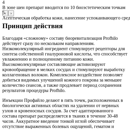
4
В зоне шеи препарат вводится по 10 биоэстетическим точкам
5
‹
›
Асептическая обработка кожи, нанесение успокаивающего сред
Принцип действия
Благодаря «сложному» составу биоревитализация Profhilo
действует сразу по нескольким направлениям.
Низкомолекулярный ингредиент стимулирует рецепторы для
синтеза собственной гиалуроновой кислоты, что способствует
увлажнению и полноценному питанию кожи.
Высокомолекулярные составляющие активизируют
кровообращение в мелких сосудах и стимулируют выработку
коллагеновых волокон. Комплексное воздействие позволяет
добиться видимых улучшений кожного покрова за меньшее
количество сеансов, а также продлевает период сохранения
результатов процедуры Profhilo.
Инъекции Профайло делают в пять точек, расположенных в
биологически активных областях на удалении от нервных
узлов и кровеносных сосудов. За счет адаптированного
состава препарат распределяется в тканях в течение 30-48
часов. Аккуратное введение тонкой иглой обеспечивает
отсутствие выраженных болевых ощущений, гематом и