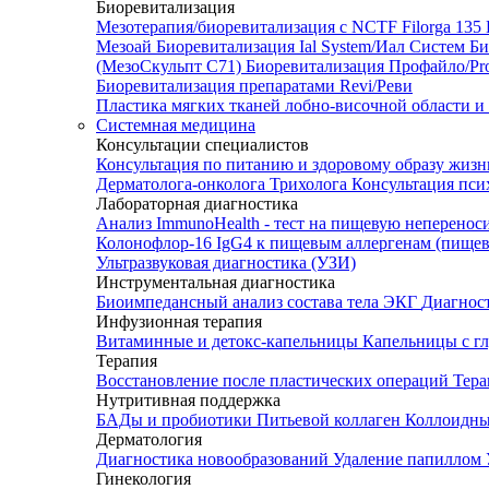
Биоревитализация
Мезотерапия/биоревитализация с NCTF Filorga 1
Мезоай
Биоревитализация Ial System/Иал Систем
Би
(МезоСкульпт С71)
Биоревитализация Профайло/Pro
Биоревитализация препаратами Revi/Реви
Пластика мягких тканей лобно-височной области и
Системная медицина
Консультации специалистов
Консультация по питанию и здоровому образу жиз
Дерматолога-онколога
Трихолога
Консультация пси
Лабораторная диагностика
Анализ ImmunoHealth - тест на пищевую неперенос
Колонофлор-16
IgG4 к пищевым аллергенам (пищев
Ультразвуковая диагностика (УЗИ)
Инструментальная диагностика
Биоимпедансный анализ состава тела
ЭКГ
Диагнос
Инфузионная терапия
Витаминные и детокс-капельницы
Капельницы с г
Терапия
Восстановление после пластических операций
Тера
Нутритивная поддержка
БАДы и пробиотики
Питьевой коллаген
Коллоидн
Дерматология
Диагностика новообразований
Удаление папиллом
Гинекология