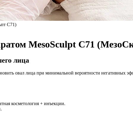
ьпт С71)
ратом MesoSculpt C71 (МезоС
шего лица
тановить овал лица при минимальной вероятности негативных э
тная косметология + инъекции.
.