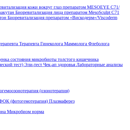
евитализация кожи вокруг глаз препаратом MESOEYE C71/
вакутан
Биоревитализация лица препаратом MesoSculpt C71
ртон
Биоревитализация препаратом «Вискодерм»/Viscoderm
терапевта
Терапевта
Гинеколога
Маммолога
Флеболога
енка состояния микробиоты толстого кишечника
ческий тест)
Эли-тест
Чек-ап здоровья
Лабораторные анализы
огемоозонотерапия (озонотерапия)
ФОК (фотогемотерапия)
Плазмаферез
она
Микробиом норма