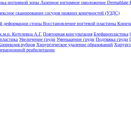
тика интимной зоны
Лазерное интимное омоложение Dermablate
лексное сканирование сосудов нижних конечностей (УЗДС)
ой деформации стопы
Восстановление ногтевой пластины
Кинез
к.м.н. Котелевца А.Г.
Повторная консультация
Блефаропластика
пластика
Увеличение груди
Уменьшение груди
Подтяжка груди
Коррекция рубцов
Хирургическое удаление образований
Хирурги
перационной реабилитации