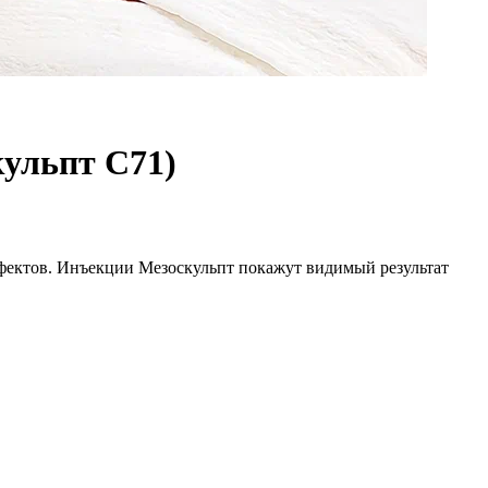
кульпт С71)
ффектов. Инъекции Мезоскульпт покажут видимый результат