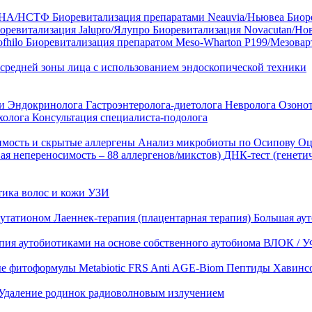
35 HA/НСТФ
Биоревитализация препаратами Neauvia/Ньювеа
Биор
оревитализация Jalupro/Ялупро
Биоревитализация Novacutan/Но
fhilo
Биоревитализация препаратом Meso-Wharton P199/Мезова
 средней зоны лица с использованием эндоскопической техники
ни
Эндокринолога
Гастроэнтеролога-диетолога
Невролога
Озоно
холога
Консультация специалиста-подолога
имость и скрытые аллергены
Анализ микробиоты по Осипову
Оц
ая непереносимость – 88 аллергенов/микстов)
ДНК-тест (генети
тика волос и кожи
УЗИ
лутатионом
Лаеннек-терапия (плацентарная терапия)
Большая аут
пия аутобиотиками на основе собственного аутобиома
ВЛОК / У
ые фитоформулы
Metabiotic FRS
Anti AGE-Biom
Пептиды Хавинс
Удаление родинок радиоволновым излучением