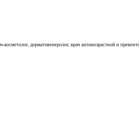
рач-косметолог, дерматовенеролог, врач антивозрастной и преве