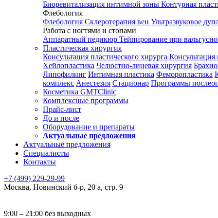
Биоревитализация интимной зоны
Контурная плас
Флебология
Флебология
Склеротерапия вен
Ультразвуковое дуп
Работа с ногтями и стопами
Аппаратный педикюр
Тейпирование при вальгусн
Пластическая хирургия
Консультация пластического хирурга
Консультация 
Хейлопластика
Челюстно-лицевая хирургия
Брахио
Липофилинг
Интимная пластика
Феморопластика
комплекс
Анестезия
Стационар
Программы послео
Косметика GMTClinic
Комплексные программы
Прайс-лист
До и после
Оборудование и препараты
Актуальные предложения
Актуальные предложения
Специалисты
Контакты
+7 (499) 229-29-99
Москва
,
Новинский б-р, 20 а, стр. 9
9:00 – 21:00 без выходных