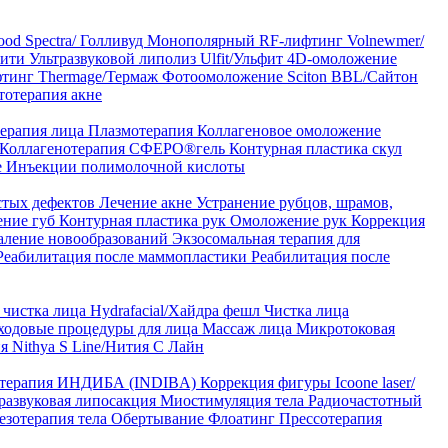
od Spectra/ Голливуд
Монополярный RF-лифтинг Volnewmer/
арити
Ультразвуковой липолиз Ulfit/Ульфит
4D-омоложение
тинг Thermage/Термаж
Фотоомоложение Sciton BBL/Сайтон
тотерапия акне
ерапия лица
Плазмотерапия
Коллагеновое омоложение
Коллагенотерапия СФЕРО®гель
Контурная пластика скул
е
Инъекции полимолочной кислоты
стых дефектов
Лечение акне
Устранение рубцов, шрамов,
ение губ
Контурная пластика рук
Омоложение рук
Коррекция
аление новообразований
Экзосомальная терапия для
Реабилитация после маммопластики
Реабилитация после
чистка лица Hydrafacial/Хайдра фешл
Чистка лица
ходовые процедуры для лица
Массаж лица
Микротоковая
я Nithya S Line/Нития С Лайн
 терапия ИНДИБА (INDIBA)
Коррекция фигуры Icoone laser/
развуковая липосакция
Миостимуляция тела
Радиочастотный
езотерапия тела
Обертывание
Флоатинг
Прессотерапия