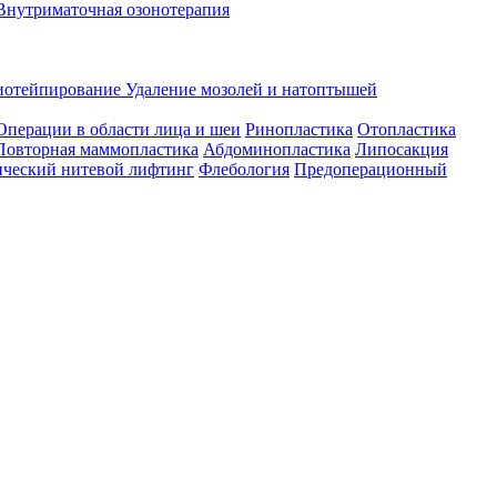
Внутриматочная озонотерапия
иотейпирование
Удаление мозолей и натоптышей
Операции в области лица и шеи
Ринопластика
Отопластика
Повторная маммопластика
Абдоминопластика
Липосакция
ческий нитевой лифтинг
Флебология
Предоперационный