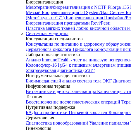
Биоревитализация
Мезотерапия/биоревитализация с NCTF Filorga 1
Мезоай
Биоревитализация Ial System/Иал Систем
Би
(МезоСкульпт С71)
Биоревитализация Профайло/Pro
Биоревитализация препаратами Revi/Реви
Пластика мягких тканей лобно-височной области и
Системная медицина
Консультации специалистов
Консультация по питанию и здоровому образу жиз
Дерматолога-онколога
Трихолога
Консультация пси
Лабораторная диагностика
Анализ ImmunoHealth - тест на пищевую неперенос
Колонофлор-16
IgG4 к пищевым аллергенам (пищев
Ультразвуковая диагностика (УЗИ)
Инструментальная диагностика
Биоимпедансный анализ состава тела
ЭКГ
Диагнос
Инфузионная терапия
Витаминные и детокс-капельницы
Капельницы с г
Терапия
Восстановление после пластических операций
Тера
Нутритивная поддержка
БАДы и пробиотики
Питьевой коллаген
Коллоидн
Дерматология
Диагностика новообразований
Удаление папиллом
Гинекология