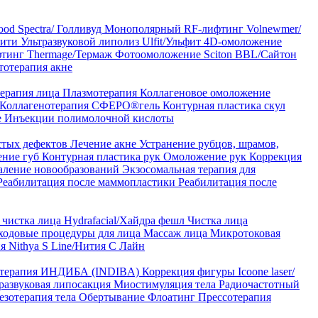
od Spectra/ Голливуд
Монополярный RF-лифтинг Volnewmer/
арити
Ультразвуковой липолиз Ulfit/Ульфит
4D-омоложение
тинг Thermage/Термаж
Фотоомоложение Sciton BBL/Сайтон
тотерапия акне
ерапия лица
Плазмотерапия
Коллагеновое омоложение
Коллагенотерапия СФЕРО®гель
Контурная пластика скул
е
Инъекции полимолочной кислоты
стых дефектов
Лечение акне
Устранение рубцов, шрамов,
ение губ
Контурная пластика рук
Омоложение рук
Коррекция
аление новообразований
Экзосомальная терапия для
Реабилитация после маммопластики
Реабилитация после
чистка лица Hydrafacial/Хайдра фешл
Чистка лица
ходовые процедуры для лица
Массаж лица
Микротоковая
я Nithya S Line/Нития С Лайн
 терапия ИНДИБА (INDIBA)
Коррекция фигуры Icoone laser/
развуковая липосакция
Миостимуляция тела
Радиочастотный
езотерапия тела
Обертывание
Флоатинг
Прессотерапия