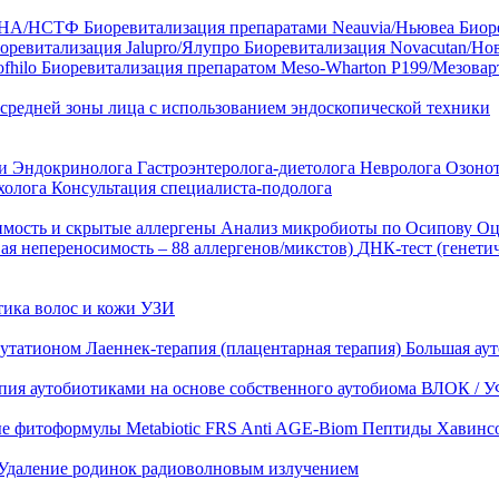
35 HA/НСТФ
Биоревитализация препаратами Neauvia/Ньювеа
Биор
оревитализация Jalupro/Ялупро
Биоревитализация Novacutan/Но
fhilo
Биоревитализация препаратом Meso-Wharton P199/Мезова
 средней зоны лица с использованием эндоскопической техники
ни
Эндокринолога
Гастроэнтеролога-диетолога
Невролога
Озоно
холога
Консультация специалиста-подолога
имость и скрытые аллергены
Анализ микробиоты по Осипову
Оц
ая непереносимость – 88 аллергенов/микстов)
ДНК-тест (генети
тика волос и кожи
УЗИ
лутатионом
Лаеннек-терапия (плацентарная терапия)
Большая аут
пия аутобиотиками на основе собственного аутобиома
ВЛОК / У
ые фитоформулы
Metabiotic FRS
Anti AGE-Biom
Пептиды Хавинс
Удаление родинок радиоволновым излучением