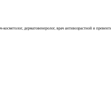
рач-косметолог, дерматовенеролог, врач антивозрастной и преве