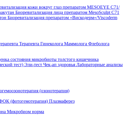
евитализация кожи вокруг глаз препаратом MESOEYE C71/
вакутан
Биоревитализация лица препаратом MesoSculpt C71
ртон
Биоревитализация препаратом «Вискодерм»/Viscoderm
терапевта
Терапевта
Гинеколога
Маммолога
Флеболога
енка состояния микробиоты толстого кишечника
ческий тест)
Эли-тест
Чек-ап здоровья
Лабораторные анализы
огемоозонотерапия (озонотерапия)
ФОК (фотогемотерапия)
Плазмаферез
она
Микробиом норма