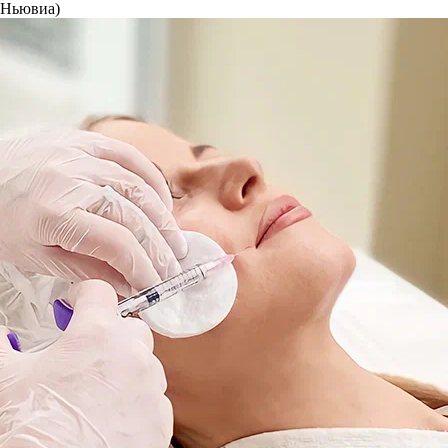
(Ньювиа)