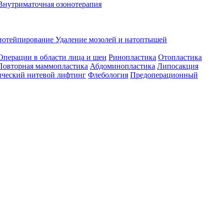
Внутриматочная озонотерапия
иотейпирование
Удаление мозолей и натоптышей
Операции в области лица и шеи
Ринопластика
Отопластика
Повторная маммопластика
Абдоминопластика
Липосакция
ческий нитевой лифтинг
Флебология
Предоперационный