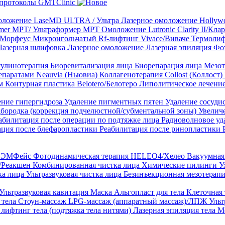
протоколы GMTClinic
ложение LaseMD ULTRA / Ультра
Лазерное омоложение Hollywo
rmer MPT/ Ультраформер MPT
Омоложение Lutronic Clarity II/Кл
8/Морфеус
Микроигольчатый Rf-лифтинг Vivace/Виваче
Термолиф
Лазерная шлифовка
Лазерное омоложение
Лазерная эпиляция
Фо
тулинотерапия
Биоревитализация лица
Биорепарация лица
Мезот
епаратами Neauvia (Ньювиа)
Коллагенотерапия Collost (Коллост)
рм
Контурная пластика Belotero/Белотеро
Липолитическое лечени
ение гипергидроза
Удаление пигментных пятен
Удаление сосуди
дбородка (коррекция подчелюстной/субментальной зоны)
Увелич
абилитация после операции по подтяжке лица
Радиоволновое уд
ация после блефаропластики
Реабилитация после ринопластики
ТЛ ЭМФейс
Фотодинамическая терапия HELEO4/Хелео
Вакуумная 
)/Реакшен
Комбинированная чистка лица
Химические пилинги
У
ка лица
Ультразвуковая чистка лица
Безинъекционная мезотерапи
Ультразвуковая кавитация
Маска Альгопласт для тела
Клеточная
 тела
Стоун-массаж
LPG-массаж (аппаратный массаж)/ЛПЖ
Ульт
лифтинг тела (подтяжка тела нитями)
Лазерная эпиляция тела
М