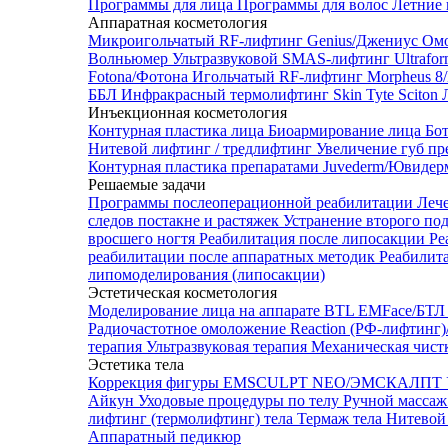
Программы для лица
Программы для волос
Летние 
Аппаратная косметология
Микроигольчатый RF-лифтинг Genius/Джениус
Омо
Волньюмер
Ультразвуковой SMAS-лифтинг Ultrafo
Fotona/Фотона
Игольчатый RF-лифтинг Morpheus 
ББЛ
Инфракрасный термолифтинг Skin Tyte Sciton
Инъекционная косметология
Контурная пластика лица
Биоармирование лица
Бо
Нитевой лифтинг / тредлифтинг
Увеличение губ пр
Контурная пластика препаратами Juvederm/Ювиде
Решаемые задачи
Программы послеоперационной реабилитации
Леч
следов постакне и растяжек
Устранение второго по
вросшего ногтя
Реабилитация после липосакции
Ре
реабилитации после аппаратных методик
Реабилит
липомоделирования (липосакции)
Эстетическая косметология
Моделирование лица на аппарате BTL EMFace/Б
Радиочастотное омоложение Reaction (РФ-лифтинг
терапия
Ультразвуковая терапия
Механическая чист
Эстетика тела
Коррекция фигуры EMSCULPT NEO/ЭМСКАЛПТ
Айкун
Уходовые процедуры по телу
Ручной массаж
лифтинг (термолифтинг) тела
Термаж тела
Нитевой 
Аппаратный педикюр