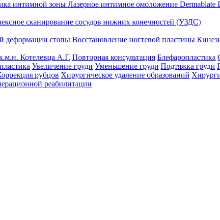
тика интимной зоны
Лазерное интимное омоложение Dermablate
лексное сканирование сосудов нижних конечностей (УЗДС)
ой деформации стопы
Восстановление ногтевой пластины
Кинез
к.м.н. Котелевца А.Г.
Повторная консультация
Блефаропластика
пластика
Увеличение груди
Уменьшение груди
Подтяжка груди
Коррекция рубцов
Хирургическое удаление образований
Хирурги
перационной реабилитации