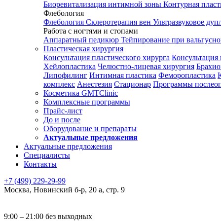
Биоревитализация интимной зоны
Контурная плас
Флебология
Флебология
Склеротерапия вен
Ультразвуковое дуп
Работа с ногтями и стопами
Аппаратный педикюр
Тейпирование при вальгусн
Пластическая хирургия
Консультация пластического хирурга
Консультация 
Хейлопластика
Челюстно-лицевая хирургия
Брахио
Липофилинг
Интимная пластика
Феморопластика
комплекс
Анестезия
Стационар
Программы послео
Косметика GMTClinic
Комплексные программы
Прайс-лист
До и после
Оборудование и препараты
Актуальные предложения
Актуальные предложения
Специалисты
Контакты
+7 (499) 229-29-99
Москва
,
Новинский б-р, 20 а, стр. 9
9:00 – 21:00 без выходных