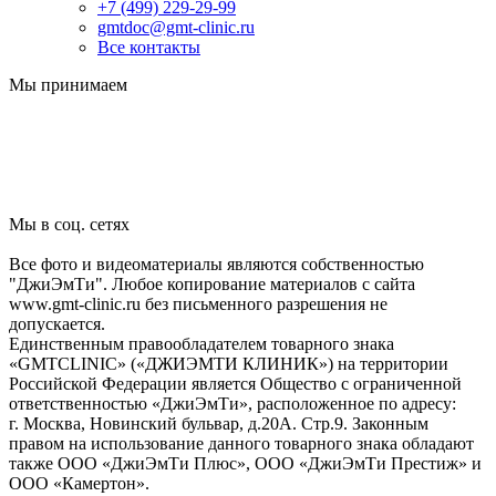
+7 (499) 229-29-99
gmtdoc@gmt-clinic.ru
Все контакты
Мы принимаем
Мы в соц. сетях
Все фото и видеоматериалы являются собственностью
"ДжиЭмТи". Любое копирование материалов с сайта
www.gmt-clinic.ru без письменного разрешения не
допускается.
Единственным правообладателем товарного знака
«GMTCLINIC» («ДЖИЭМТИ КЛИНИК») на территории
Российской Федерации является Общество с ограниченной
ответственностью «ДжиЭмТи», расположенное по адресу:
г. Москва, Новинский бульвар, д.20А. Стр.9. Законным
правом на использование данного товарного знака обладают
также ООО «ДжиЭмТи Плюс», ООО «ДжиЭмТи Престиж» и
ООО «Камертон».