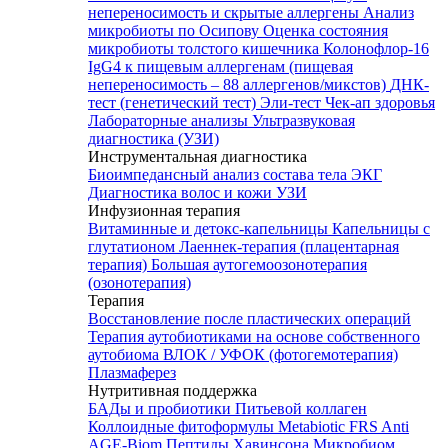
непереносимость и скрытые аллергены
Анализ
микробиоты по Осипову
Оценка состояния
микробиоты толстого кишечника Колонофлор-16
IgG4 к пищевым аллергенам (пищевая
непереносимость – 88 аллергенов/микстов)
ДНК-
тест (генетический тест)
Эли-тест
Чек-ап здоровья
Лабораторные анализы
Ультразвуковая
диагностика (УЗИ)
Инструментальная диагностика
Биоимпедансный анализ состава тела
ЭКГ
Диагностика волос и кожи
УЗИ
Инфузионная терапия
Витаминные и детокс-капельницы
Капельницы с
глутатионом
Лаеннек-терапия (плацентарная
терапия)
Большая аутогемоозонотерапия
(озонотерапия)
Терапия
Восстановление после пластических операций
Терапия аутобиотиками на основе собственного
аутобиома
ВЛОК / УФОК (фотогемотерапия)
Плазмаферез
Нутритивная поддержка
БАДы и пробиотики
Питьевой коллаген
Коллоидные фитоформулы
Metabiotic FRS
Anti
AGE-Biom
Пептиды Хавинсона
Микробиом