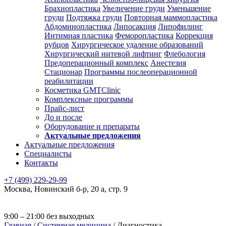
Брахиопластика
Увеличение груди
Уменьшение
груди
Подтяжка груди
Повторная маммопластика
Абдоминопластика
Липосакция
Липофилинг
Интимная пластика
Феморопластика
Коррекция
рубцов
Хирургическое удаление образований
Хирургический нитевой лифтинг
Флебология
Предоперационный комплекс
Анестезия
Стационар
Программы послеоперационной
реабилитации
Косметика GMTClinic
Комплексные программы
Прайс-лист
До и после
Оборудование и препараты
Актуальные предложения
Актуальные предложения
Специалисты
Контакты
+7 (499) 229-29-99
Москва
,
Новинский б-р, 20 а, стр. 9
9:00 – 21:00 без выходных
Главная
/
Системная медицина
/
Диагностика