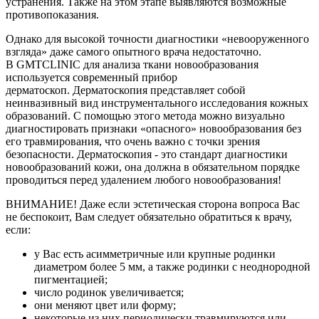
устранения. Также на этом этапе выявляются возможные
противопоказания.
Однако для высокой точности диагностики «невооруженного
взгляда» даже самого опытного врача недостаточно.
В GMTCLINIC для анализа ткани новообразования
используется современный прибор
дерматоскоп. Дерматоскопия представляет собой
неинвазивный вид инструментального исследования кожных
образований. С помощью этого метода можно визуально
диагностировать признаки «опасного» новообразования без
его травмирования, что очень важно с точки зрения
безопасности. Дерматоскопия - это стандарт диагностики
новообразований кожи, она должна в обязательном порядке
проводиться перед удалением любого новообразования!
ВНИМАНИЕ! Даже если эстетическая сторона вопроса Вас
не беспокоит, Вам следует обязательно обратиться к врачу,
если:
у Вас есть асимметричные или крупные родинки
диаметром более 5 мм, а также родинки с неоднородной
пигментацией;
число родинок увеличивается;
они меняют цвет или форму;
некоторые из них периодически травмируются или