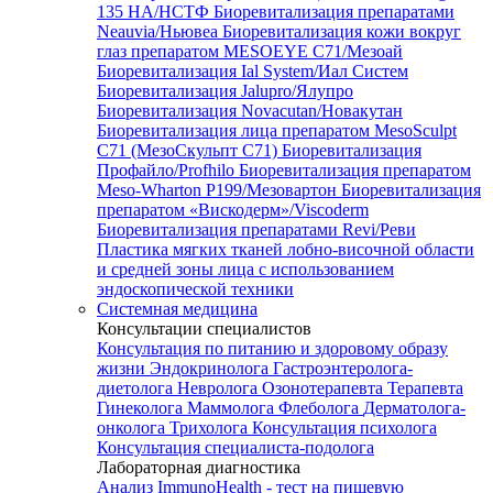
135 HA/НСТФ
Биоревитализация препаратами
Neauvia/Ньювеа
Биоревитализация кожи вокруг
глаз препаратом MESOEYE C71/Мезоай
Биоревитализация Ial System/Иал Систем
Биоревитализация Jalupro/Ялупро
Биоревитализация Novacutan/Новакутан
Биоревитализация лица препаратом MesoSculpt
C71 (МезоСкульпт С71)
Биоревитализация
Профайло/Profhilo
Биоревитализация препаратом
Meso-Wharton P199/Мезовартон
Биоревитализация
препаратом «Вискодерм»/Viscoderm
Биоревитализация препаратами Revi/Реви
Пластика мягких тканей лобно-височной области
и средней зоны лица с использованием
эндоскопической техники
Системная медицина
Консультации специалистов
Консультация по питанию и здоровому образу
жизни
Эндокринолога
Гастроэнтеролога-
диетолога
Невролога
Озонотерапевта
Терапевта
Гинеколога
Маммолога
Флеболога
Дерматолога-
онколога
Трихолога
Консультация психолога
Консультация специалиста-подолога
Лабораторная диагностика
Анализ ImmunoHealth - тест на пищевую