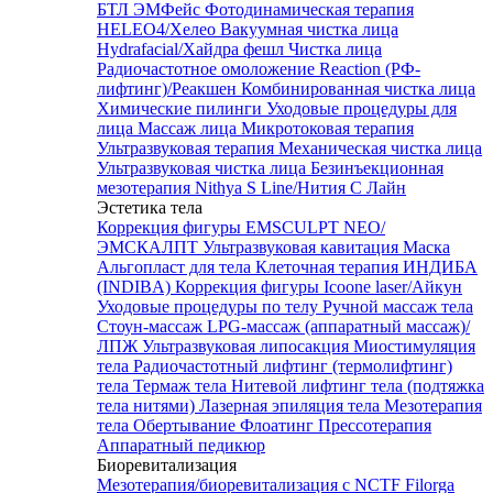
БТЛ ЭМФейс
Фотодинамическая терапия
HELEO4/Хелео
Вакуумная чистка лица
Hydrafacial/Хайдра фешл
Чистка лица
Радиочастотное омоложение Reaction (РФ-
лифтинг)/Реакшен
Комбинированная чистка лица
Химические пилинги
Уходовые процедуры для
лица
Массаж лица
Микротоковая терапия
Ультразвуковая терапия
Механическая чистка лица
Ультразвуковая чистка лица
Безинъекционная
мезотерапия Nithya S Line/Нития С Лайн
Эстетика тела
Коррекция фигуры EMSCULPT NEO/
ЭМСКАЛПТ
Ультразвуковая кавитация
Маска
Альгопласт для тела
Клеточная терапия ИНДИБА
(INDIBA)
Коррекция фигуры Icoone laser/Айкун
Уходовые процедуры по телу
Ручной массаж тела
Стоун-массаж
LPG-массаж (аппаратный массаж)/
ЛПЖ
Ультразвуковая липосакция
Миостимуляция
тела
Радиочастотный лифтинг (термолифтинг)
тела
Термаж тела
Нитевой лифтинг тела (подтяжка
тела нитями)
Лазерная эпиляция тела
Мезотерапия
тела
Обертывание
Флоатинг
Прессотерапия
Аппаратный педикюр
Биоревитализация
Мезотерапия/биоревитализация с NCTF Filorga