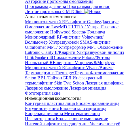
Авторские протоколы омоложения
Программы для лица
Программы для волос
Летние протоколы GMTClinic
Аппаратная косметология
Микроигольчатый RF-лифтинг Genius/Джениус
Омоложение LaseMD ULTRA / Ультра
Лазерное
омоложение Hollywood Spectra/ Голливуд
Монополярный RF-лифтинг Volnewmer/
Волньюмер
Ультразвуковой SMAS-лифтинг
Ultraformer MPT/ Ультраформер MPT
Омоложение
Lutronic Clarity II/Кларити
Ультразвуковой липолиз
Ulfit/Ульфит
4D-омоложение Fotona/Фотона
Игольчатый RF-лифтинг Morpheus 8/Морфеус
Микроигольчатый Rf-лифтинг Vivace/Виваче
Термолифтинг Thermage/Термаж
Фотоомоложение
Sciton BBL/Сайтон ББЛ
Инфракрасный
термолифтинг Skin Tyte Sciton
Лазерная шлифовка
Лазерное омоложение
Лазерная эпиляция
Фототерапия акне
Инъекционная косметология
Контурная пластика лица
Биоармирование лица
Ботулинотерапия
Биоревитализация лица
Биорепарация лица
Мезотерапия лица
Плазмотерапия
Коллагеновое омоложение
Нитевой лифтинг / тредлифтинг
Увеличение губ