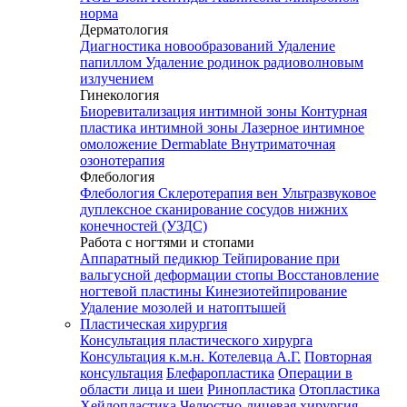
норма
Дерматология
Диагностика новообразований
Удаление
папиллом
Удаление родинок радиоволновым
излучением
Гинекология
Биоревитализация интимной зоны
Контурная
пластика интимной зоны
Лазерное интимное
омоложение Dermablate
Внутриматочная
озонотерапия
Флебология
Флебология
Склеротерапия вен
Ультразвуковое
дуплексное сканирование сосудов нижних
конечностей (УЗДС)
Работа с ногтями и стопами
Аппаратный педикюр
Тейпирование при
вальгусной деформации стопы
Восстановление
ногтевой пластины
Кинезиотейпирование
Удаление мозолей и натоптышей
Пластическая хирургия
Консультация пластического хирурга
Консультация к.м.н. Котелевца А.Г.
Повторная
консультация
Блефаропластика
Операции в
области лица и шеи
Ринопластика
Отопластика
Хейлопластика
Челюстно-лицевая хирургия