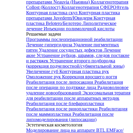
препаратами Neauvia (Ньювиа)
Коллагенотерапия
Collost (Коллост)
Коллагенотерапия СФЕРО®гель
Контурная пластика скул
Контурная пластика
препаратами Juvederm/Ювидерм
Контурная
пластика Belotero/Белотеро
Липолитическое
лечение
Инъекции полимолочной кислоты
Решаемые задачи
Программы послеоперационной реабилитации
Лечение гипергидроза
Удаление пигментных
пятен
Удаление сосудистых дефектов
Лечение
акне
Устранение рубцов, шрамов, следов постакне
и растяжек
Устранение второго подбородка
(коррекция подчелюстной/субментальной зоны)
Увеличение губ
Контурная пластика рук
Омоложение рук
Коррекция вросшего ногтя
Реабилитация после липосакции
Реабилитация
после операции по подтяжке лица
Радиоволновое
удаление новообразований
Экзосомальная терапия
для реабилитации после аппаратных методик
Реабилитация после блефаропластики
Реабилитация после ринопластики
Реабилитация
после маммопластики
Реабилитация после
липомоделирования (липосакции)
Эстетическая косметология
Моделирование лица на аппарате BTL EMFace/