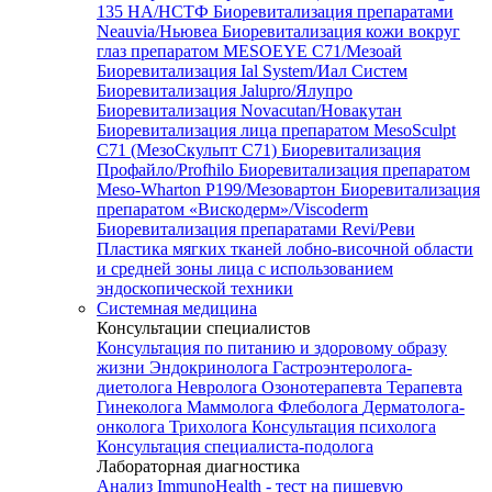
135 HA/НСТФ
Биоревитализация препаратами
Neauvia/Ньювеа
Биоревитализация кожи вокруг
глаз препаратом MESOEYE C71/Мезоай
Биоревитализация Ial System/Иал Систем
Биоревитализация Jalupro/Ялупро
Биоревитализация Novacutan/Новакутан
Биоревитализация лица препаратом MesoSculpt
C71 (МезоСкульпт С71)
Биоревитализация
Профайло/Profhilo
Биоревитализация препаратом
Meso-Wharton P199/Мезовартон
Биоревитализация
препаратом «Вискодерм»/Viscoderm
Биоревитализация препаратами Revi/Реви
Пластика мягких тканей лобно-височной области
и средней зоны лица с использованием
эндоскопической техники
Системная медицина
Консультации специалистов
Консультация по питанию и здоровому образу
жизни
Эндокринолога
Гастроэнтеролога-
диетолога
Невролога
Озонотерапевта
Терапевта
Гинеколога
Маммолога
Флеболога
Дерматолога-
онколога
Трихолога
Консультация психолога
Консультация специалиста-подолога
Лабораторная диагностика
Анализ ImmunoHealth - тест на пищевую