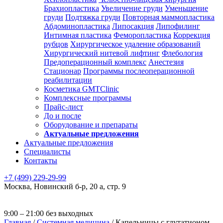
Брахиопластика
Увеличение груди
Уменьшение
груди
Подтяжка груди
Повторная маммопластика
Абдоминопластика
Липосакция
Липофилинг
Интимная пластика
Феморопластика
Коррекция
рубцов
Хирургическое удаление образований
Хирургический нитевой лифтинг
Флебология
Предоперационный комплекс
Анестезия
Стационар
Программы послеоперационной
реабилитации
Косметика GMTClinic
Комплексные программы
Прайс-лист
До и после
Оборудование и препараты
Актуальные предложения
Актуальные предложения
Специалисты
Контакты
+7 (499) 229-29-99
Москва
,
Новинский б-р, 20 а, стр. 9
9:00 – 21:00 без выходных
Главная
/
Системная медицина
/
Капельницы с глутатионом