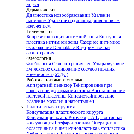
норма
Дерматология
Диагностика новообразований
Удаление
папиллом
Удаление родинок радиоволновым
излучением
Гинекология
Биоревитализация интимной зоны
Контурная
пластика интимной зоны
Лазерное интимное
омоложение Dermablate
Внутриматочная
озонотерапия
Флебология
Флебология
Склеротерапия вен
Ультразвуковое
дуплексное сканирование сосудов нижних
конечностей (УЗДС)
Работа с ногтями и стопами
Аппаратный педикюр
Тейпирование при
вальгусной деформации стопы
Восстановление
ногтевой пластины
Кинезиотейпирование
Удаление мозолей и натоптышей
Пластическая хирургия
Консультация пластического хирурга
Консультация к.м.н. Котелевца А.Г.
Повторная
консультация
Блефаропластика
Операции в
области лица и шеи
Ринопластика
Отопластика
Хейлопластика
Челюстно-лицевая хирургия