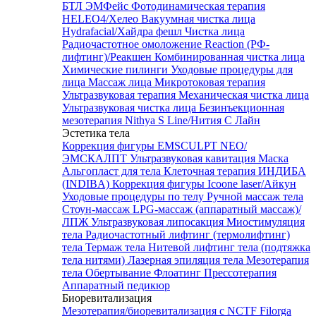
БТЛ ЭМФейс
Фотодинамическая терапия
HELEO4/Хелео
Вакуумная чистка лица
Hydrafacial/Хайдра фешл
Чистка лица
Радиочастотное омоложение Reaction (РФ-
лифтинг)/Реакшен
Комбинированная чистка лица
Химические пилинги
Уходовые процедуры для
лица
Массаж лица
Микротоковая терапия
Ультразвуковая терапия
Механическая чистка лица
Ультразвуковая чистка лица
Безинъекционная
мезотерапия Nithya S Line/Нития С Лайн
Эстетика тела
Коррекция фигуры EMSCULPT NEO/
ЭМСКАЛПТ
Ультразвуковая кавитация
Маска
Альгопласт для тела
Клеточная терапия ИНДИБА
(INDIBA)
Коррекция фигуры Icoone laser/Айкун
Уходовые процедуры по телу
Ручной массаж тела
Стоун-массаж
LPG-массаж (аппаратный массаж)/
ЛПЖ
Ультразвуковая липосакция
Миостимуляция
тела
Радиочастотный лифтинг (термолифтинг)
тела
Термаж тела
Нитевой лифтинг тела (подтяжка
тела нитями)
Лазерная эпиляция тела
Мезотерапия
тела
Обертывание
Флоатинг
Прессотерапия
Аппаратный педикюр
Биоревитализация
Мезотерапия/биоревитализация с NCTF Filorga