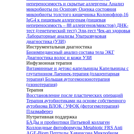
непереносимость и скрытые аллергены
Анализ
микробиоты по Осипову
Оценка состояния
микробиоты толстого кишечника Колонофлор-16
IgG4 к пищевым аллергенам (пищевая
непереносимость – 88 аллергенов/микстов)
ДНК-
тест (генетический тест)
Эли-тест
Чек-ап здоровья
Лабораторные анализы
Ультразвуковая
диагностика (УЗИ)
Инструментальная диагностика
Биоимпедансный анализ состава тела
ЭКГ
Диагностика волос и кожи
УЗИ
Инфузионная терапия
Витаминные и детокс-капельницы
Капельницы с
глутатионом
Лаеннек-терапия (плацентарная
терапия)
Большая аутогемоозонотерапия
(озонотерапия)
Терапия
Восстановление после пластических операций
Терапия аутобиотиками на основе собственного
аутобиома
ВЛОК / УФОК (фотогемотерапия)
Плазмаферез
Нутритивная поддержка
БАДы и пробиотики
Питьевой коллаген
Коллоидные фитоформулы
Metabiotic FRS
Anti
AGE-Biom
Пептиды Хавинсона
Микробиом