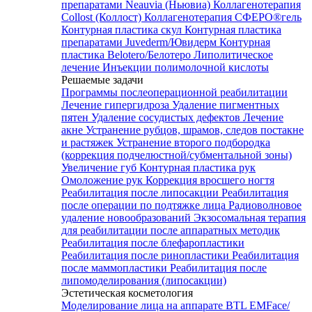
препаратами Neauvia (Ньювиа)
Коллагенотерапия
Collost (Коллост)
Коллагенотерапия СФЕРО®гель
Контурная пластика скул
Контурная пластика
препаратами Juvederm/Ювидерм
Контурная
пластика Belotero/Белотеро
Липолитическое
лечение
Инъекции полимолочной кислоты
Решаемые задачи
Программы послеоперационной реабилитации
Лечение гипергидроза
Удаление пигментных
пятен
Удаление сосудистых дефектов
Лечение
акне
Устранение рубцов, шрамов, следов постакне
и растяжек
Устранение второго подбородка
(коррекция подчелюстной/субментальной зоны)
Увеличение губ
Контурная пластика рук
Омоложение рук
Коррекция вросшего ногтя
Реабилитация после липосакции
Реабилитация
после операции по подтяжке лица
Радиоволновое
удаление новообразований
Экзосомальная терапия
для реабилитации после аппаратных методик
Реабилитация после блефаропластики
Реабилитация после ринопластики
Реабилитация
после маммопластики
Реабилитация после
липомоделирования (липосакции)
Эстетическая косметология
Моделирование лица на аппарате BTL EMFace/