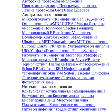
Авторские протоколы омоложения
Программы для лица
Программы для волос
Летние протоколы GMTClinic
Аппаратная косметология
Микроигольчатый RF-лифтинг Genius/Джениус
Омоложение LaseMD ULTRA / Ультра
Лазерное
омоложение Hollywood Spectra/ Голливуд
Монополярный RF-лифтинг Volnewmer/
Волньюмер
Ультразвуковой SMAS-лифтинг
Ultraformer MPT/ Ультраформер MPT
Омоложение
Lutronic Clarity II/Кларити
Ультразвуковой липолиз
Ulfit/Ульфит
4D-омоложение Fotona/Фотона
Игольчатый RF-лифтинг Morpheus 8/Морфеус
Микроигольчатый Rf-лифтинг Vivace/Виваче
Термолифтинг Thermage/Термаж
Фотоомоложение
Sciton BBL/Сайтон ББЛ
Инфракрасный
термолифтинг Skin Tyte Sciton
Лазерная шлифовка
Лазерное омоложение
Лазерная эпиляция
Фототерапия акне
Инъекционная косметология
Контурная пластика лица
Биоармирование лица
Ботулинотерапия
Биоревитализация лица
Биорепарация лица
Мезотерапия лица
Плазмотерапия
Коллагеновое омоложение
Нитевой лифтинг / тредлифтинг
Увеличение губ