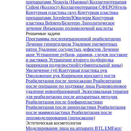
препаратами Neauvia (Ньювиа)
Коллагенотерапия
Collost (Коллост)
Коллагенотерапия СФЕРО®гель
Контурная пластика скул
Контурная пластика
препаратами Juvederm/Ювидерм
Контурная
пластика Belotero/Белотеро
Липолитическое
лечение
Инъекции полимолочной кислоты
Решаемые задачи
Программы послеоперационной реабилитации
Лечение гипергидроза
Удаление пигментных
пятен
Удаление сосудистых дефектов
Лечение
акне
Устранение рубцов, шрамов, следов постакне
и растяжек
Устранение второго подбородка
(коррекция подчелюстной/субментальной зоны)
Увеличение губ
Контурная пластика рук
Омоложение рук
Коррекция вросшего ногтя
Реабилитация после липосакции
Реабилитация
после операции по подтяжке лица
Радиоволновое
удаление новообразований
Экзосомальная терапия
для реабилитации после аппаратных методик
Реабилитация после блефаропластики
Реабилитация после ринопластики
Реабилитация
после маммопластики
Реабилитация после
липомоделирования (липосакции)
Эстетическая косметология
Моделирование лица на аппарате BTL EMFace/