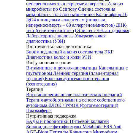
непереносимость и скрытые аллергены
Анализ
микробиоты по Осипову
Оценка состояния
микробиоты толстого кишечника Колонофлор-16
IgG4 к пищевым аллергенам (пищевая
непереносимость – 88 аллергенов/микстов)
ДНК-
тест (генетический тест)
Эли-тест
Чек-ап здоровья
Лабораторные анализы
Ультразвуковая
диагностика (УЗИ)
Инструментальная диагностика
Биоимпедансный анализ состава тела
ЭКГ
Диагностика волос и кожи
УЗИ
Инфузионная терапия
Витаминные и детокс-капельницы
Капельницы с
глутатионом
Лаеннек-терапия (плацентарная
терапия)
Большая аутогемоозонотерапия
(озонотерапия)
Терапия
Восстановление после пластических операций
Терапия аутобиотиками на основе собственного
аутобиома
ВЛОК / УФОК (фотогемотерапия)
Плазмаферез
Нутритивная поддержка
БАДы и пробиотики
Питьевой коллаген
Коллоидные фитоформулы
Metabiotic FRS
Anti
AGE-Biom
Пептиды Хавинсона
Микробиом