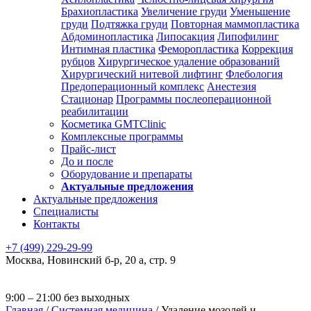
Брахиопластика
Увеличение груди
Уменьшение
груди
Подтяжка груди
Повторная маммопластика
Абдоминопластика
Липосакция
Липофилинг
Интимная пластика
Феморопластика
Коррекция
рубцов
Хирургическое удаление образований
Хирургический нитевой лифтинг
Флебология
Предоперационный комплекс
Анестезия
Стационар
Программы послеоперационной
реабилитации
Косметика GMTClinic
Комплексные программы
Прайс-лист
До и после
Оборудование и препараты
Актуальные предложения
Актуальные предложения
Специалисты
Контакты
+7 (499) 229-29-99
Москва
,
Новинский б-р, 20 а, стр. 9
9:00 – 21:00 без выходных
Главная
/
Системная медицина
/
Удаление мозолей и