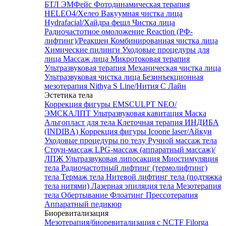
БТЛ ЭМФейс
Фотодинамическая терапия
HELEO4/Хелео
Вакуумная чистка лица
Hydrafacial/Хайдра фешл
Чистка лица
Радиочастотное омоложение Reaction (РФ-
лифтинг)/Реакшен
Комбинированная чистка лица
Химические пилинги
Уходовые процедуры для
лица
Массаж лица
Микротоковая терапия
Ультразвуковая терапия
Механическая чистка лица
Ультразвуковая чистка лица
Безинъекционная
мезотерапия Nithya S Line/Нития С Лайн
Эстетика тела
Коррекция фигуры EMSCULPT NEO/
ЭМСКАЛПТ
Ультразвуковая кавитация
Маска
Альгопласт для тела
Клеточная терапия ИНДИБА
(INDIBA)
Коррекция фигуры Icoone laser/Айкун
Уходовые процедуры по телу
Ручной массаж тела
Стоун-массаж
LPG-массаж (аппаратный массаж)/
ЛПЖ
Ультразвуковая липосакция
Миостимуляция
тела
Радиочастотный лифтинг (термолифтинг)
тела
Термаж тела
Нитевой лифтинг тела (подтяжка
тела нитями)
Лазерная эпиляция тела
Мезотерапия
тела
Обертывание
Флоатинг
Прессотерапия
Аппаратный педикюр
Биоревитализация
Мезотерапия/биоревитализация с NCTF Filorga