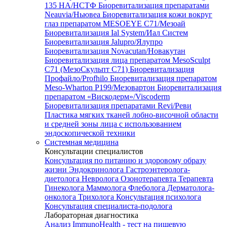
135 HA/НСТФ
Биоревитализация препаратами
Neauvia/Ньювеа
Биоревитализация кожи вокруг
глаз препаратом MESOEYE C71/Мезоай
Биоревитализация Ial System/Иал Систем
Биоревитализация Jalupro/Ялупро
Биоревитализация Novacutan/Новакутан
Биоревитализация лица препаратом MesoSculpt
C71 (МезоСкульпт С71)
Биоревитализация
Профайло/Profhilo
Биоревитализация препаратом
Meso-Wharton P199/Мезовартон
Биоревитализация
препаратом «Вискодерм»/Viscoderm
Биоревитализация препаратами Revi/Реви
Пластика мягких тканей лобно-височной области
и средней зоны лица с использованием
эндоскопической техники
Системная медицина
Консультации специалистов
Консультация по питанию и здоровому образу
жизни
Эндокринолога
Гастроэнтеролога-
диетолога
Невролога
Озонотерапевта
Терапевта
Гинеколога
Маммолога
Флеболога
Дерматолога-
онколога
Трихолога
Консультация психолога
Консультация специалиста-подолога
Лабораторная диагностика
Анализ ImmunoHealth - тест на пищевую