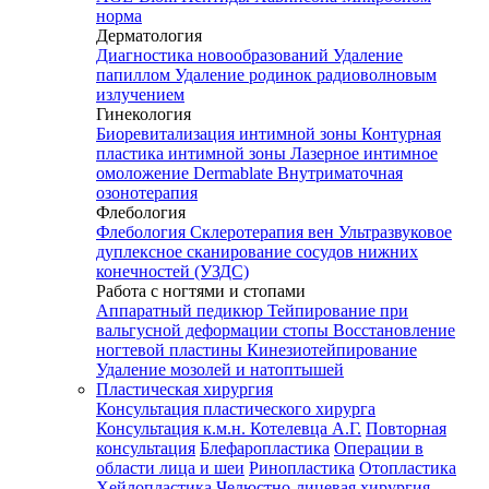
норма
Дерматология
Диагностика новообразований
Удаление
папиллом
Удаление родинок радиоволновым
излучением
Гинекология
Биоревитализация интимной зоны
Контурная
пластика интимной зоны
Лазерное интимное
омоложение Dermablate
Внутриматочная
озонотерапия
Флебология
Флебология
Склеротерапия вен
Ультразвуковое
дуплексное сканирование сосудов нижних
конечностей (УЗДС)
Работа с ногтями и стопами
Аппаратный педикюр
Тейпирование при
вальгусной деформации стопы
Восстановление
ногтевой пластины
Кинезиотейпирование
Удаление мозолей и натоптышей
Пластическая хирургия
Консультация пластического хирурга
Консультация к.м.н. Котелевца А.Г.
Повторная
консультация
Блефаропластика
Операции в
области лица и шеи
Ринопластика
Отопластика
Хейлопластика
Челюстно-лицевая хирургия