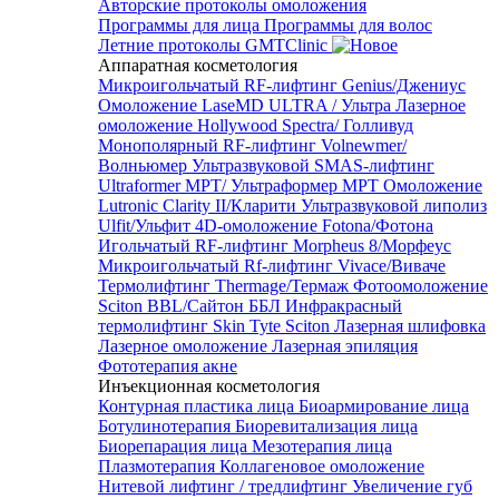
Авторские протоколы омоложения
Программы для лица
Программы для волос
Летние протоколы GMTClinic
Аппаратная косметология
Микроигольчатый RF-лифтинг Genius/Джениус
Омоложение LaseMD ULTRA / Ультра
Лазерное
омоложение Hollywood Spectra/ Голливуд
Монополярный RF-лифтинг Volnewmer/
Волньюмер
Ультразвуковой SMAS-лифтинг
Ultraformer MPT/ Ультраформер MPT
Омоложение
Lutronic Clarity II/Кларити
Ультразвуковой липолиз
Ulfit/Ульфит
4D-омоложение Fotona/Фотона
Игольчатый RF-лифтинг Morpheus 8/Морфеус
Микроигольчатый Rf-лифтинг Vivace/Виваче
Термолифтинг Thermage/Термаж
Фотоомоложение
Sciton BBL/Сайтон ББЛ
Инфракрасный
термолифтинг Skin Tyte Sciton
Лазерная шлифовка
Лазерное омоложение
Лазерная эпиляция
Фототерапия акне
Инъекционная косметология
Контурная пластика лица
Биоармирование лица
Ботулинотерапия
Биоревитализация лица
Биорепарация лица
Мезотерапия лица
Плазмотерапия
Коллагеновое омоложение
Нитевой лифтинг / тредлифтинг
Увеличение губ