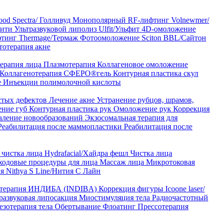
od Spectra/ Голливуд
Монополярный RF-лифтинг Volnewmer/
арити
Ультразвуковой липолиз Ulfit/Ульфит
4D-омоложение
тинг Thermage/Термаж
Фотоомоложение Sciton BBL/Сайтон
тотерапия акне
ерапия лица
Плазмотерапия
Коллагеновое омоложение
Коллагенотерапия СФЕРО®гель
Контурная пластика скул
е
Инъекции полимолочной кислоты
стых дефектов
Лечение акне
Устранение рубцов, шрамов,
ение губ
Контурная пластика рук
Омоложение рук
Коррекция
аление новообразований
Экзосомальная терапия для
Реабилитация после маммопластики
Реабилитация после
чистка лица Hydrafacial/Хайдра фешл
Чистка лица
ходовые процедуры для лица
Массаж лица
Микротоковая
я Nithya S Line/Нития С Лайн
 терапия ИНДИБА (INDIBA)
Коррекция фигуры Icoone laser/
развуковая липосакция
Миостимуляция тела
Радиочастотный
езотерапия тела
Обертывание
Флоатинг
Прессотерапия