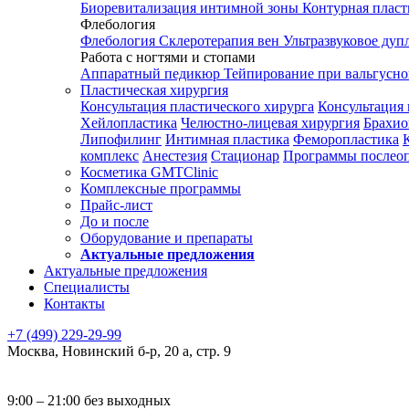
Биоревитализация интимной зоны
Контурная плас
Флебология
Флебология
Склеротерапия вен
Ультразвуковое дуп
Работа с ногтями и стопами
Аппаратный педикюр
Тейпирование при вальгусн
Пластическая хирургия
Консультация пластического хирурга
Консультация 
Хейлопластика
Челюстно-лицевая хирургия
Брахио
Липофилинг
Интимная пластика
Феморопластика
комплекс
Анестезия
Стационар
Программы послео
Косметика GMTClinic
Комплексные программы
Прайс-лист
До и после
Оборудование и препараты
Актуальные предложения
Актуальные предложения
Специалисты
Контакты
+7 (499) 229-29-99
Москва
,
Новинский б-р, 20 а, стр. 9
9:00 – 21:00 без выходных