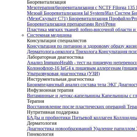
Биоревитализация
Мезотерапия/биоревитализация с NCTF Filorga 1
Мезоай
Биоревитализация Ial System/Иал Систем
Би
(МезоСкульпт С71)
Биоревитализация Профайло/Pro
Биоревитализация препаратами Revi/Реви
Пластика мягких тканей лобно-височной области и
Системная медицина
Консультации специалистов
Консультация по питанию и здоровому образу жиз
Дерматолога-онколога
Трихолога
Консультация пси
Лабораторная диагностика
Анализ ImmunoHealth - тест на пищевую неперенос
Колонофлор-16
IgG4 к пищевым аллергенам (пищев
Ультразвуковая диагностика (УЗИ)
Инструментальная диагностика
Биоимпедансный анализ состава тела
ЭКГ
Диагнос
Инфузионная терапия
Витаминные и детокс-капельницы
Капельницы с г
Терапия
Восстановление после пластических операций
Тера
Нутритивная поддержка
БАДы и пробиотики
Питьевой коллаген
Коллоидн
Дерматология
Диагностика новообразований
Удаление папиллом
Гинекология