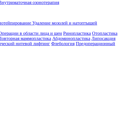
Внутриматочная озонотерапия
иотейпирование
Удаление мозолей и натоптышей
Операции в области лица и шеи
Ринопластика
Отопластика
Повторная маммопластика
Абдоминопластика
Липосакция
ческий нитевой лифтинг
Флебология
Предоперационный