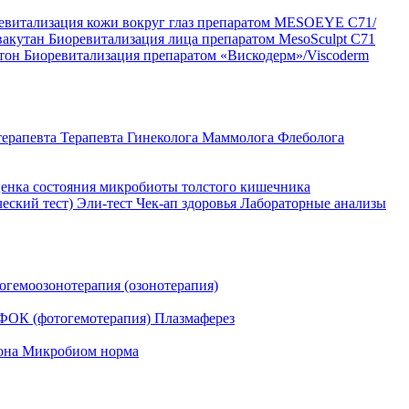
евитализация кожи вокруг глаз препаратом MESOEYE C71/
вакутан
Биоревитализация лица препаратом MesoSculpt C71
ртон
Биоревитализация препаратом «Вискодерм»/Viscoderm
терапевта
Терапевта
Гинеколога
Маммолога
Флеболога
енка состояния микробиоты толстого кишечника
ческий тест)
Эли-тест
Чек-ап здоровья
Лабораторные анализы
огемоозонотерапия (озонотерапия)
ФОК (фотогемотерапия)
Плазмаферез
она
Микробиом норма