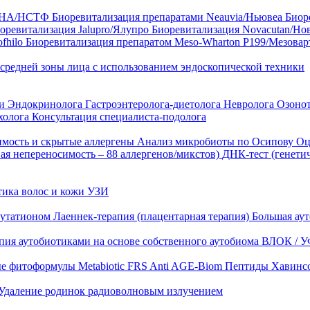
35 HA/НСТФ
Биоревитализация препаратами Neauvia/Ньювеа
Биор
оревитализация Jalupro/Ялупро
Биоревитализация Novacutan/Но
fhilo
Биоревитализация препаратом Meso-Wharton P199/Мезова
 средней зоны лица с использованием эндоскопической техники
ни
Эндокринолога
Гастроэнтеролога-диетолога
Невролога
Озоно
холога
Консультация специалиста-подолога
имость и скрытые аллергены
Анализ микробиоты по Осипову
Оц
ая непереносимость – 88 аллергенов/микстов)
ДНК-тест (генети
тика волос и кожи
УЗИ
лутатионом
Лаеннек-терапия (плацентарная терапия)
Большая аут
пия аутобиотиками на основе собственного аутобиома
ВЛОК / У
ые фитоформулы
Metabiotic FRS
Anti AGE-Biom
Пептиды Хавинс
Удаление родинок радиоволновым излучением