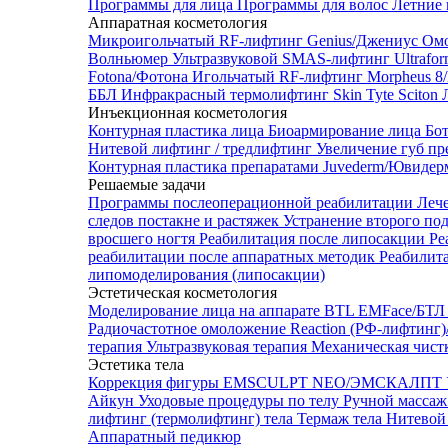
Программы для лица
Программы для волос
Летние 
Аппаратная косметология
Микроигольчатый RF-лифтинг Genius/Джениус
Омо
Волньюмер
Ультразвуковой SMAS-лифтинг Ultrafo
Fotona/Фотона
Игольчатый RF-лифтинг Morpheus 
ББЛ
Инфракрасный термолифтинг Skin Tyte Sciton
Инъекционная косметология
Контурная пластика лица
Биоармирование лица
Бо
Нитевой лифтинг / тредлифтинг
Увеличение губ пр
Контурная пластика препаратами Juvederm/Ювиде
Решаемые задачи
Программы послеоперационной реабилитации
Леч
следов постакне и растяжек
Устранение второго по
вросшего ногтя
Реабилитация после липосакции
Ре
реабилитации после аппаратных методик
Реабилит
липомоделирования (липосакции)
Эстетическая косметология
Моделирование лица на аппарате BTL EMFace/Б
Радиочастотное омоложение Reaction (РФ-лифтинг
терапия
Ультразвуковая терапия
Механическая чист
Эстетика тела
Коррекция фигуры EMSCULPT NEO/ЭМСКАЛПТ
Айкун
Уходовые процедуры по телу
Ручной массаж
лифтинг (термолифтинг) тела
Термаж тела
Нитевой 
Аппаратный педикюр