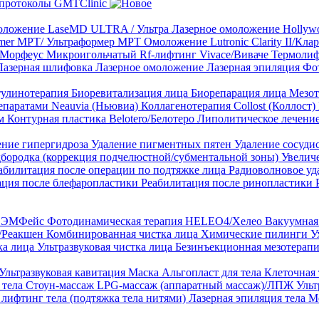
протоколы GMTClinic
ложение LaseMD ULTRA / Ультра
Лазерное омоложение Hollywo
rmer MPT/ Ультраформер MPT
Омоложение Lutronic Clarity II/Кл
8/Морфеус
Микроигольчатый Rf-лифтинг Vivace/Виваче
Термолиф
Лазерная шлифовка
Лазерное омоложение
Лазерная эпиляция
Фо
тулинотерапия
Биоревитализация лица
Биорепарация лица
Мезот
епаратами Neauvia (Ньювиа)
Коллагенотерапия Collost (Коллост)
рм
Контурная пластика Belotero/Белотеро
Липолитическое лечени
ение гипергидроза
Удаление пигментных пятен
Удаление сосуди
дбородка (коррекция подчелюстной/субментальной зоны)
Увелич
абилитация после операции по подтяжке лица
Радиоволновое уд
ация после блефаропластики
Реабилитация после ринопластики
ТЛ ЭМФейс
Фотодинамическая терапия HELEO4/Хелео
Вакуумная 
)/Реакшен
Комбинированная чистка лица
Химические пилинги
У
ка лица
Ультразвуковая чистка лица
Безинъекционная мезотерапи
Ультразвуковая кавитация
Маска Альгопласт для тела
Клеточная
 тела
Стоун-массаж
LPG-массаж (аппаратный массаж)/ЛПЖ
Ульт
лифтинг тела (подтяжка тела нитями)
Лазерная эпиляция тела
М