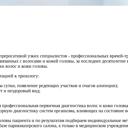
 прерогативой узких специалистов - профессиональных врачей-
вязанных с волосами и кожей головы, за последнее десятилетие 
и волос и кожи головы.
тацией к трихологу:
за сутки, появление редеющих участков и очагов алопеции);
ет и нездоровый вид;
я профессиональная первичная диагностика волос и кожи головы
рную диагностику систем организма, влияющих на состояние в
головы пациента и по результатам подбираем индивидуальные м
базе парикмахерского салона, а только в медицинском учрежден