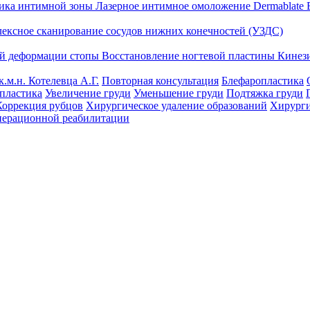
тика интимной зоны
Лазерное интимное омоложение Dermablate
лексное сканирование сосудов нижних конечностей (УЗДС)
ой деформации стопы
Восстановление ногтевой пластины
Кинез
к.м.н. Котелевца А.Г.
Повторная консультация
Блефаропластика
пластика
Увеличение груди
Уменьшение груди
Подтяжка груди
Коррекция рубцов
Хирургическое удаление образований
Хирурги
перационной реабилитации