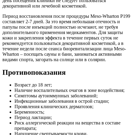
день посещения клиники не следует пользоваться
декоративной или лечебной косметикой.
Период восстановления после процедуры Meso-Wharton P199
составляет 2-7 дней. За это время небольшая отечность и
папулы после инъекций полностью исчезают, не требуя
дополнительного применения медикаментов. Для защиты
кожи и закрепления эффекта в течение первых суток не
рекомендуется пользоваться декоративной косметикой, а в
течение недели после сеанса биоревитализации лица Meso-
Wharton – посещать сауны и бани, заниматься активными
видами спорта, загорать на солнце или в солярии.
Противопоказания
Возраст до 18 лет;
Наличие воспалительных очагов в зоне воздействия;
Симптомы аутоиммунных заболеваний;
Инфекционные заболевания в острой стадии;
Проявления клинических дерматозов;
Беременность;
Период лактации;
Риск аллергической реакции на вещества в составе
препарата;
Нарушение свертываемости крови.