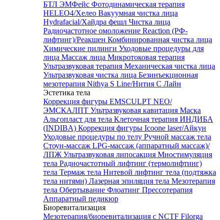
БТЛ ЭМФейс
Фотодинамическая терапия
HELEO4/Хелео
Вакуумная чистка лица
Hydrafacial/Хайдра фешл
Чистка лица
Радиочастотное омоложение Reaction (РФ-
лифтинг)/Реакшен
Комбинированная чистка лица
Химические пилинги
Уходовые процедуры для
лица
Массаж лица
Микротоковая терапия
Ультразвуковая терапия
Механическая чистка лица
Ультразвуковая чистка лица
Безинъекционная
мезотерапия Nithya S Line/Нития С Лайн
Эстетика тела
Коррекция фигуры EMSCULPT NEO/
ЭМСКАЛПТ
Ультразвуковая кавитация
Маска
Альгопласт для тела
Клеточная терапия ИНДИБА
(INDIBA)
Коррекция фигуры Icoone laser/Айкун
Уходовые процедуры по телу
Ручной массаж тела
Стоун-массаж
LPG-массаж (аппаратный массаж)/
ЛПЖ
Ультразвуковая липосакция
Миостимуляция
тела
Радиочастотный лифтинг (термолифтинг)
тела
Термаж тела
Нитевой лифтинг тела (подтяжка
тела нитями)
Лазерная эпиляция тела
Мезотерапия
тела
Обертывание
Флоатинг
Прессотерапия
Аппаратный педикюр
Биоревитализация
Мезотерапия/биоревитализация с NCTF Filorga