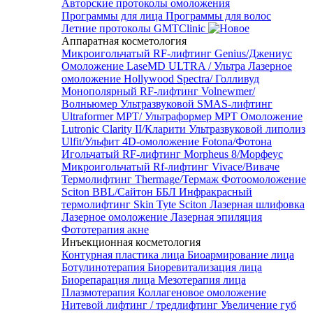
Авторские протоколы омоложения
Программы для лица
Программы для волос
Летние протоколы GMTClinic
Аппаратная косметология
Микроигольчатый RF-лифтинг Genius/Джениус
Омоложение LaseMD ULTRA / Ультра
Лазерное
омоложение Hollywood Spectra/ Голливуд
Монополярный RF-лифтинг Volnewmer/
Волньюмер
Ультразвуковой SMAS-лифтинг
Ultraformer MPT/ Ультраформер MPT
Омоложение
Lutronic Clarity II/Кларити
Ультразвуковой липолиз
Ulfit/Ульфит
4D-омоложение Fotona/Фотона
Игольчатый RF-лифтинг Morpheus 8/Морфеус
Микроигольчатый Rf-лифтинг Vivace/Виваче
Термолифтинг Thermage/Термаж
Фотоомоложение
Sciton BBL/Сайтон ББЛ
Инфракрасный
термолифтинг Skin Tyte Sciton
Лазерная шлифовка
Лазерное омоложение
Лазерная эпиляция
Фототерапия акне
Инъекционная косметология
Контурная пластика лица
Биоармирование лица
Ботулинотерапия
Биоревитализация лица
Биорепарация лица
Мезотерапия лица
Плазмотерапия
Коллагеновое омоложение
Нитевой лифтинг / тредлифтинг
Увеличение губ