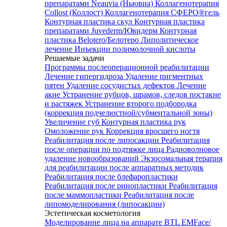
препаратами Neauvia (Ньювиа)
Коллагенотерапия
Collost (Коллост)
Коллагенотерапия СФЕРО®гель
Контурная пластика скул
Контурная пластика
препаратами Juvederm/Ювидерм
Контурная
пластика Belotero/Белотеро
Липолитическое
лечение
Инъекции полимолочной кислоты
Решаемые задачи
Программы послеоперационной реабилитации
Лечение гипергидроза
Удаление пигментных
пятен
Удаление сосудистых дефектов
Лечение
акне
Устранение рубцов, шрамов, следов постакне
и растяжек
Устранение второго подбородка
(коррекция подчелюстной/субментальной зоны)
Увеличение губ
Контурная пластика рук
Омоложение рук
Коррекция вросшего ногтя
Реабилитация после липосакции
Реабилитация
после операции по подтяжке лица
Радиоволновое
удаление новообразований
Экзосомальная терапия
для реабилитации после аппаратных методик
Реабилитация после блефаропластики
Реабилитация после ринопластики
Реабилитация
после маммопластики
Реабилитация после
липомоделирования (липосакции)
Эстетическая косметология
Моделирование лица на аппарате BTL EMFace/