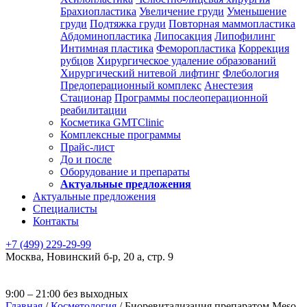
Брахиопластика
Увеличение груди
Уменьшение
груди
Подтяжка груди
Повторная маммопластика
Абдоминопластика
Липосакция
Липофилинг
Интимная пластика
Феморопластика
Коррекция
рубцов
Хирургическое удаление образований
Хирургический нитевой лифтинг
Флебология
Предоперационный комплекс
Анестезия
Стационар
Программы послеоперационной
реабилитации
Косметика GMTClinic
Комплексные программы
Прайс-лист
До и после
Оборудование и препараты
Актуальные предложения
Актуальные предложения
Специалисты
Контакты
+7 (499) 229-29-99
Москва
,
Новинский б-р, 20 а, стр. 9
9:00 – 21:00 без выходных
Главная
/
Косметология
/
Биоревитализация препаратом Meso-