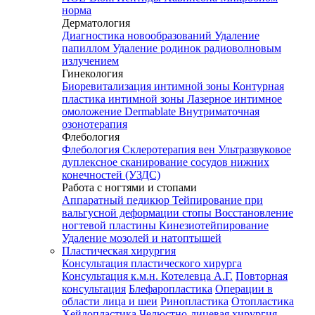
норма
Дерматология
Диагностика новообразований
Удаление
папиллом
Удаление родинок радиоволновым
излучением
Гинекология
Биоревитализация интимной зоны
Контурная
пластика интимной зоны
Лазерное интимное
омоложение Dermablate
Внутриматочная
озонотерапия
Флебология
Флебология
Склеротерапия вен
Ультразвуковое
дуплексное сканирование сосудов нижних
конечностей (УЗДС)
Работа с ногтями и стопами
Аппаратный педикюр
Тейпирование при
вальгусной деформации стопы
Восстановление
ногтевой пластины
Кинезиотейпирование
Удаление мозолей и натоптышей
Пластическая хирургия
Консультация пластического хирурга
Консультация к.м.н. Котелевца А.Г.
Повторная
консультация
Блефаропластика
Операции в
области лица и шеи
Ринопластика
Отопластика
Хейлопластика
Челюстно-лицевая хирургия