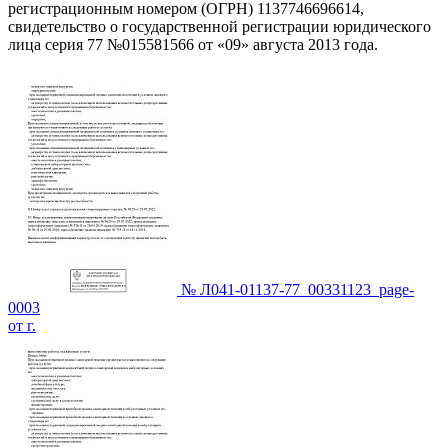
регистрационным номером (ОГРН) 1137746696614,
свидетельство о государственной регистрации юридического
лица серия 77 №015581566 от «09» августа 2013 года.
№ Л041-01137-77_00331123_page-
0003
от г.