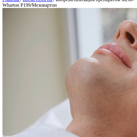
Wharton P199/Мезовартон