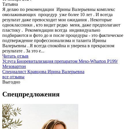
Татьяна
Я делаю по рекомендации Ирины Валерьевны комплекс
омолаживающих процедур уже более 10 лет . И всегда
результат даже превосходит мои ожидания . Некоторые
одноклассники , кто видит редко меня, даже предполагают
пластику . Рекомендации всегда индивидуально
подбираются и фото до и после процедуры - это фактическое
подтверждение профессионализма и таланта Ирины
Валерьевны . Я всегда спокойна и уверена в прекрасном
результате . За это е
...
Читать отзыв
Услуга
Биоревитализация препаратом Meso-Wharton P199/
Мезовартон
Специалист
Кравцова Ирина Валерьевна
все отзывы
Выгодно
Спецпредложения