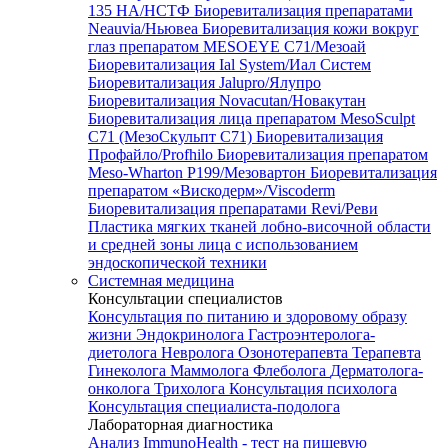
135 HA/НСТФ
Биоревитализация препаратами
Neauvia/Ньювеа
Биоревитализация кожи вокруг
глаз препаратом MESOEYE C71/Мезоай
Биоревитализация Ial System/Иал Систем
Биоревитализация Jalupro/Ялупро
Биоревитализация Novacutan/Новакутан
Биоревитализация лица препаратом MesoSculpt
C71 (МезоСкульпт С71)
Биоревитализация
Профайло/Profhilo
Биоревитализация препаратом
Meso-Wharton P199/Мезовартон
Биоревитализация
препаратом «Вискодерм»/Viscoderm
Биоревитализация препаратами Revi/Реви
Пластика мягких тканей лобно-височной области
и средней зоны лица с использованием
эндоскопической техники
Системная медицина
Консультации специалистов
Консультация по питанию и здоровому образу
жизни
Эндокринолога
Гастроэнтеролога-
диетолога
Невролога
Озонотерапевта
Терапевта
Гинеколога
Маммолога
Флеболога
Дерматолога-
онколога
Трихолога
Консультация психолога
Консультация специалиста-подолога
Лабораторная диагностика
Анализ ImmunoHealth - тест на пищевую