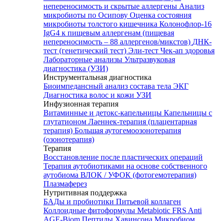
непереносимость и скрытые аллергены
Анализ
микробиоты по Осипову
Оценка состояния
микробиоты толстого кишечника Колонофлор-16
IgG4 к пищевым аллергенам (пищевая
непереносимость – 88 аллергенов/микстов)
ДНК-
тест (генетический тест)
Эли-тест
Чек-ап здоровья
Лабораторные анализы
Ультразвуковая
диагностика (УЗИ)
Инструментальная диагностика
Биоимпедансный анализ состава тела
ЭКГ
Диагностика волос и кожи
УЗИ
Инфузионная терапия
Витаминные и детокс-капельницы
Капельницы с
глутатионом
Лаеннек-терапия (плацентарная
терапия)
Большая аутогемоозонотерапия
(озонотерапия)
Терапия
Восстановление после пластических операций
Терапия аутобиотиками на основе собственного
аутобиома
ВЛОК / УФОК (фотогемотерапия)
Плазмаферез
Нутритивная поддержка
БАДы и пробиотики
Питьевой коллаген
Коллоидные фитоформулы
Metabiotic FRS
Anti
AGE-Biom
Пептиды Хавинсона
Микробиом