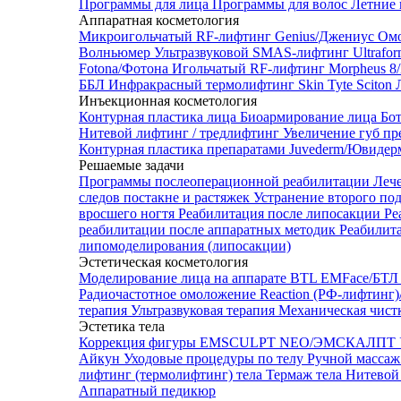
Программы для лица
Программы для волос
Летние 
Аппаратная косметология
Микроигольчатый RF-лифтинг Genius/Джениус
Омо
Волньюмер
Ультразвуковой SMAS-лифтинг Ultrafo
Fotona/Фотона
Игольчатый RF-лифтинг Morpheus 
ББЛ
Инфракрасный термолифтинг Skin Tyte Sciton
Инъекционная косметология
Контурная пластика лица
Биоармирование лица
Бо
Нитевой лифтинг / тредлифтинг
Увеличение губ пр
Контурная пластика препаратами Juvederm/Ювиде
Решаемые задачи
Программы послеоперационной реабилитации
Леч
следов постакне и растяжек
Устранение второго по
вросшего ногтя
Реабилитация после липосакции
Ре
реабилитации после аппаратных методик
Реабилит
липомоделирования (липосакции)
Эстетическая косметология
Моделирование лица на аппарате BTL EMFace/Б
Радиочастотное омоложение Reaction (РФ-лифтинг
терапия
Ультразвуковая терапия
Механическая чист
Эстетика тела
Коррекция фигуры EMSCULPT NEO/ЭМСКАЛПТ
Айкун
Уходовые процедуры по телу
Ручной массаж
лифтинг (термолифтинг) тела
Термаж тела
Нитевой 
Аппаратный педикюр