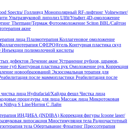
od Spectra/ Голливуд
Монополярный RF-лифтинг Volnewmer/
арити
Ультразвуковой липолиз Ulfit/Ульфит
4D-омоложение
тинг Thermage/Термаж
Фотоомоложение Sciton BBL/Сайтон
тотерапия акне
ерапия лица
Плазмотерапия
Коллагеновое омоложение
Коллагенотерапия СФЕРО®гель
Контурная пластика скул
е
Инъекции полимолочной кислоты
стых дефектов
Лечение акне
Устранение рубцов, шрамов,
ение губ
Контурная пластика рук
Омоложение рук
Коррекция
аление новообразований
Экзосомальная терапия для
Реабилитация после маммопластики
Реабилитация после
чистка лица Hydrafacial/Хайдра фешл
Чистка лица
ходовые процедуры для лица
Массаж лица
Микротоковая
я Nithya S Line/Нития С Лайн
 терапия ИНДИБА (INDIBA)
Коррекция фигуры Icoone laser/
развуковая липосакция
Миостимуляция тела
Радиочастотный
езотерапия тела
Обертывание
Флоатинг
Прессотерапия