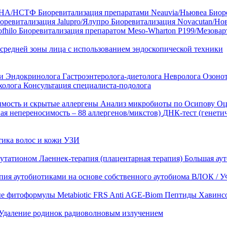
35 HA/НСТФ
Биоревитализация препаратами Neauvia/Ньювеа
Биор
оревитализация Jalupro/Ялупро
Биоревитализация Novacutan/Но
fhilo
Биоревитализация препаратом Meso-Wharton P199/Мезова
 средней зоны лица с использованием эндоскопической техники
ни
Эндокринолога
Гастроэнтеролога-диетолога
Невролога
Озоно
холога
Консультация специалиста-подолога
имость и скрытые аллергены
Анализ микробиоты по Осипову
Оц
ая непереносимость – 88 аллергенов/микстов)
ДНК-тест (генети
тика волос и кожи
УЗИ
лутатионом
Лаеннек-терапия (плацентарная терапия)
Большая аут
пия аутобиотиками на основе собственного аутобиома
ВЛОК / У
ые фитоформулы
Metabiotic FRS
Anti AGE-Biom
Пептиды Хавинс
Удаление родинок радиоволновым излучением