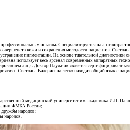
м профессиональным опытом. Специализируется на антивозрастн
вершенств кожи и сохранения молодости пациентов. Светлана В
, устранение пигментации. На основе тщательной диагностики о
лериевна использует весь арсенал современных аппаратных техн
лированием лица. Доктор Плужник является сертифицированным
риятиях. Светлана Валериевна легко находит общий язык с пац
сударственный медицинский университет им. академика И.П. Павл
икации ФМБА России;
т дружбы народов;
бы народов.