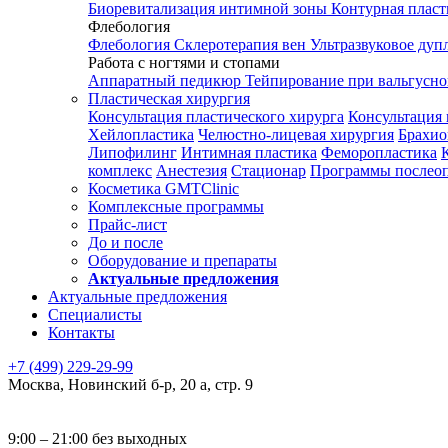
Биоревитализация интимной зоны
Контурная плас
Флебология
Флебология
Склеротерапия вен
Ультразвуковое дуп
Работа с ногтями и стопами
Аппаратный педикюр
Тейпирование при вальгусн
Пластическая хирургия
Консультация пластического хирурга
Консультация 
Хейлопластика
Челюстно-лицевая хирургия
Брахио
Липофилинг
Интимная пластика
Феморопластика
комплекс
Анестезия
Стационар
Программы послео
Косметика GMTClinic
Комплексные программы
Прайс-лист
До и после
Оборудование и препараты
Актуальные предложения
Актуальные предложения
Специалисты
Контакты
+7 (499) 229-29-99
Москва
,
Новинский б-р, 20 а, стр. 9
9:00 – 21:00 без выходных