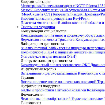
Биоревитализация
Мезотерапия/биоревитализация с NCTF Filorga 1
Мезоай
Биоревитализация Ial System/Иал Систем
Би
(МезоСкульпт С71)
Биоревитализация Профайло/Pro
Биоревитализация препаратами Revi/Реви
Пластика мягких тканей лобно-височной области и
Системная медицина
Консультации специалистов
Консультация по питанию и здоровому образу жиз
Дерматолога-онколога
Трихолога
Консультация пси
Лабораторная диагностика
Анализ ImmunoHealth - тест на пищевую неперенос
Колонофлор-16
IgG4 к пищевым аллергенам (пищев
Ультразвуковая диагностика (УЗИ)
Инструментальная диагностика
Биоимпедансный анализ состава тела
ЭКГ
Диагнос
Инфузионная терапия
Витаминные и детокс-капельницы
Капельницы с г
Терапия
Восстановление после пластических операций
Тера
Нутритивная поддержка
БАДы и пробиотики
Питьевой коллаген
Коллоидн
Дерматология
Диагностика новообразований
Удаление папиллом
Гинекология