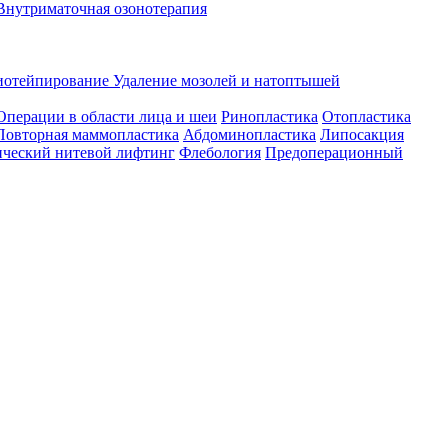
Внутриматочная озонотерапия
иотейпирование
Удаление мозолей и натоптышей
Операции в области лица и шеи
Ринопластика
Отопластика
Повторная маммопластика
Абдоминопластика
Липосакция
ческий нитевой лифтинг
Флебология
Предоперационный