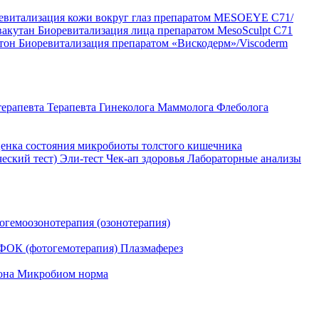
евитализация кожи вокруг глаз препаратом MESOEYE C71/
вакутан
Биоревитализация лица препаратом MesoSculpt C71
ртон
Биоревитализация препаратом «Вискодерм»/Viscoderm
терапевта
Терапевта
Гинеколога
Маммолога
Флеболога
енка состояния микробиоты толстого кишечника
ческий тест)
Эли-тест
Чек-ап здоровья
Лабораторные анализы
огемоозонотерапия (озонотерапия)
ФОК (фотогемотерапия)
Плазмаферез
она
Микробиом норма