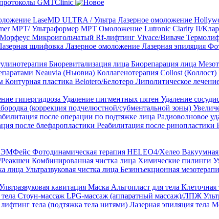
протоколы GMTClinic
ложение LaseMD ULTRA / Ультра
Лазерное омоложение Hollywo
rmer MPT/ Ультраформер MPT
Омоложение Lutronic Clarity II/Кл
8/Морфеус
Микроигольчатый Rf-лифтинг Vivace/Виваче
Термолиф
Лазерная шлифовка
Лазерное омоложение
Лазерная эпиляция
Фо
тулинотерапия
Биоревитализация лица
Биорепарация лица
Мезот
епаратами Neauvia (Ньювиа)
Коллагенотерапия Collost (Коллост)
рм
Контурная пластика Belotero/Белотеро
Липолитическое лечени
ение гипергидроза
Удаление пигментных пятен
Удаление сосуди
дбородка (коррекция подчелюстной/субментальной зоны)
Увелич
абилитация после операции по подтяжке лица
Радиоволновое уд
ация после блефаропластики
Реабилитация после ринопластики
ТЛ ЭМФейс
Фотодинамическая терапия HELEO4/Хелео
Вакуумная 
)/Реакшен
Комбинированная чистка лица
Химические пилинги
У
ка лица
Ультразвуковая чистка лица
Безинъекционная мезотерапи
Ультразвуковая кавитация
Маска Альгопласт для тела
Клеточная
 тела
Стоун-массаж
LPG-массаж (аппаратный массаж)/ЛПЖ
Ульт
лифтинг тела (подтяжка тела нитями)
Лазерная эпиляция тела
М