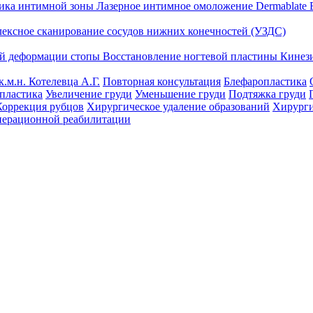
тика интимной зоны
Лазерное интимное омоложение Dermablate
лексное сканирование сосудов нижних конечностей (УЗДС)
ой деформации стопы
Восстановление ногтевой пластины
Кинез
к.м.н. Котелевца А.Г.
Повторная консультация
Блефаропластика
пластика
Увеличение груди
Уменьшение груди
Подтяжка груди
Коррекция рубцов
Хирургическое удаление образований
Хирурги
перационной реабилитации