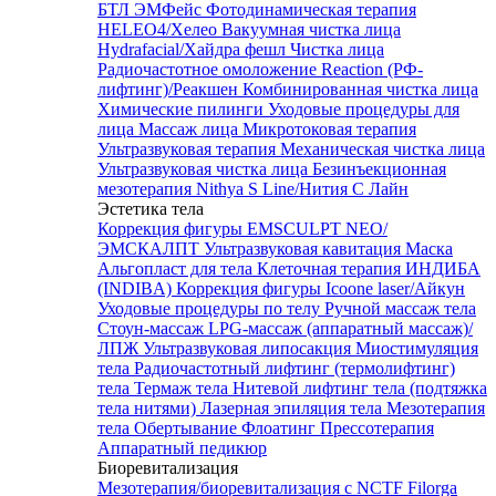
БТЛ ЭМФейс
Фотодинамическая терапия
HELEO4/Хелео
Вакуумная чистка лица
Hydrafacial/Хайдра фешл
Чистка лица
Радиочастотное омоложение Reaction (РФ-
лифтинг)/Реакшен
Комбинированная чистка лица
Химические пилинги
Уходовые процедуры для
лица
Массаж лица
Микротоковая терапия
Ультразвуковая терапия
Механическая чистка лица
Ультразвуковая чистка лица
Безинъекционная
мезотерапия Nithya S Line/Нития С Лайн
Эстетика тела
Коррекция фигуры EMSCULPT NEO/
ЭМСКАЛПТ
Ультразвуковая кавитация
Маска
Альгопласт для тела
Клеточная терапия ИНДИБА
(INDIBA)
Коррекция фигуры Icoone laser/Айкун
Уходовые процедуры по телу
Ручной массаж тела
Стоун-массаж
LPG-массаж (аппаратный массаж)/
ЛПЖ
Ультразвуковая липосакция
Миостимуляция
тела
Радиочастотный лифтинг (термолифтинг)
тела
Термаж тела
Нитевой лифтинг тела (подтяжка
тела нитями)
Лазерная эпиляция тела
Мезотерапия
тела
Обертывание
Флоатинг
Прессотерапия
Аппаратный педикюр
Биоревитализация
Мезотерапия/биоревитализация с NCTF Filorga