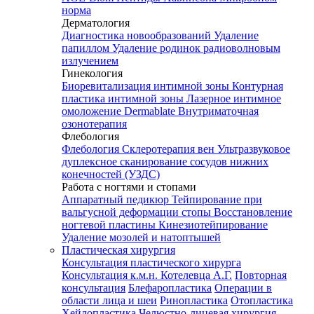
норма
Дерматология
Диагностика новообразований
Удаление
папиллом
Удаление родинок радиоволновым
излучением
Гинекология
Биоревитализация интимной зоны
Контурная
пластика интимной зоны
Лазерное интимное
омоложение Dermablate
Внутриматочная
озонотерапия
Флебология
Флебология
Склеротерапия вен
Ультразвуковое
дуплексное сканирование сосудов нижних
конечностей (УЗДС)
Работа с ногтями и стопами
Аппаратный педикюр
Тейпирование при
вальгусной деформации стопы
Восстановление
ногтевой пластины
Кинезиотейпирование
Удаление мозолей и натоптышей
Пластическая хирургия
Консультация пластического хирурга
Консультация к.м.н. Котелевца А.Г.
Повторная
консультация
Блефаропластика
Операции в
области лица и шеи
Ринопластика
Отопластика
Хейлопластика
Челюстно-лицевая хирургия