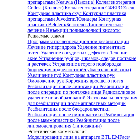
препаратами Neauvia (Ньювиа)
Коллагенотерапия
Collost (Коллост)
Коллагенотерапия СФЕРО®гель
Контурная пластика скул
Контурная пластика
препаратами Juvederm/Ювидерм
Контурная
пластика Belotero/Белотеро
Липолитическое
лечение
Инъекции полимолочной кислоты
Решаемые задачи
Программы послеоперационной реабилитации
Лечение гипергидроза
Удаление пигментных
пятен
Удаление сосудистых дефектов
Лечение
акне
Устранение рубцов, шрамов, следов постакне
и растяжек
Устранение второго подбородка
(коррекция подчелюстной/субментальной зоны)
Увеличение губ
Контурная пластика рук
Омоложение рук
Коррекция вросшего ногтя
Реабилитация после липосакции
Реабилитация
после операции по подтяжке лица
Радиоволновое
удаление новообразований
Экзосомальная терапия
для реабилитации после аппаратных методик
Реабилитация после блефаропластики
Реабилитация после ринопластики
Реабилитация
после маммопластики
Реабилитация после
липомоделирования (липосакции)
Эстетическая косметология
Моделирование лица на аппарате BTL EMFace/