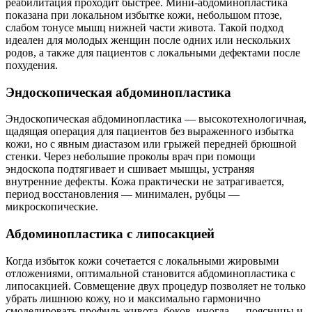
реабилитация проходит быстрее. Мини-абдоминопластика
показана при локальном избытке кожи, небольшом птозе,
слабом тонусе мышц нижней части живота. Такой подход
идеален для молодых женщин после одних или нескольких
родов, а также для пациентов с локальными дефектами после
похудения.
Эндоскопическая абдоминопластика
Эндоскопическая абдоминопластика — высокотехнологичная,
щадящая операция для пациентов без выраженного избытка
кожи, но с явным диастазом или грыжей передней брюшной
стенки. Через небольшие проколы врач при помощи
эндоскопа подтягивает и сшивает мышцы, устраняя
внутренние дефекты. Кожа практически не затрагивается,
период восстановления — минимален, рубцы —
микроскопические.
Абдоминопластика с липосакцией
Когда избыток кожи сочетается с локальными жировыми
отложениями, оптимальной становится абдоминопластика с
липосакцией. Совмещение двух процедур позволяет не только
убрать лишнюю кожу, но и максимально гармонично
смоделировать профиль живота, боков, иногда — поясницы и