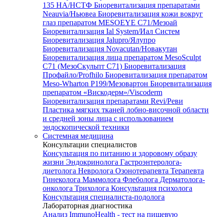
135 HA/НСТФ
Биоревитализация препаратами
Neauvia/Ньювеа
Биоревитализация кожи вокруг
глаз препаратом MESOEYE C71/Мезоай
Биоревитализация Ial System/Иал Систем
Биоревитализация Jalupro/Ялупро
Биоревитализация Novacutan/Новакутан
Биоревитализация лица препаратом MesoSculpt
C71 (МезоСкульпт С71)
Биоревитализация
Профайло/Profhilo
Биоревитализация препаратом
Meso-Wharton P199/Мезовартон
Биоревитализация
препаратом «Вискодерм»/Viscoderm
Биоревитализация препаратами Revi/Реви
Пластика мягких тканей лобно-височной области
и средней зоны лица с использованием
эндоскопической техники
Системная медицина
Консультации специалистов
Консультация по питанию и здоровому образу
жизни
Эндокринолога
Гастроэнтеролога-
диетолога
Невролога
Озонотерапевта
Терапевта
Гинеколога
Маммолога
Флеболога
Дерматолога-
онколога
Трихолога
Консультация психолога
Консультация специалиста-подолога
Лабораторная диагностика
Анализ ImmunoHealth - тест на пищевую