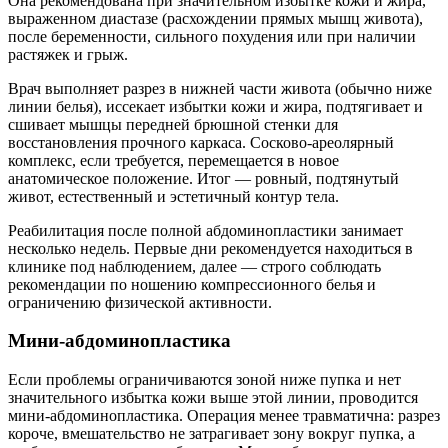
Она рекомендована при значительном избытке кожи и жира,
выраженном диастазе (расхождении прямых мышц живота),
после беременности, сильного похудения или при наличии
растяжек и грыж.
Врач выполняет разрез в нижней части живота (обычно ниже
линии белья), иссекает избытки кожи и жира, подтягивает и
сшивает мышцы передней брюшной стенки для
восстановления прочного каркаса. Сосково-ареолярный
комплекс, если требуется, перемещается в новое
анатомическое положение. Итог — ровный, подтянутый
живот, естественный и эстетичный контур тела.
Реабилитация после полной абдоминопластики занимает
несколько недель. Первые дни рекомендуется находиться в
клинике под наблюдением, далее — строго соблюдать
рекомендации по ношению компрессионного белья и
ограничению физической активности.
Мини-абдоминопластика
Если проблемы ограничиваются зоной ниже пупка и нет
значительного избытка кожи выше этой линии, проводится
мини-абдоминопластика. Операция менее травматична: разрез
короче, вмешательство не затрагивает зону вокруг пупка, а