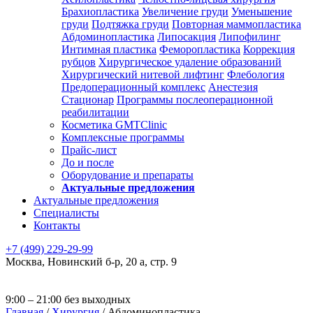
Брахиопластика
Увеличение груди
Уменьшение
груди
Подтяжка груди
Повторная маммопластика
Абдоминопластика
Липосакция
Липофилинг
Интимная пластика
Феморопластика
Коррекция
рубцов
Хирургическое удаление образований
Хирургический нитевой лифтинг
Флебология
Предоперационный комплекс
Анестезия
Стационар
Программы послеоперационной
реабилитации
Косметика GMTClinic
Комплексные программы
Прайс-лист
До и после
Оборудование и препараты
Актуальные предложения
Актуальные предложения
Специалисты
Контакты
+7 (499) 229-29-99
Москва
,
Новинский б-р, 20 а, стр. 9
9:00 – 21:00 без выходных
Главная
/
Хирургия
/
Абдоминопластика