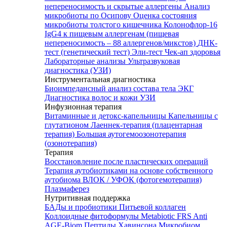
непереносимость и скрытые аллергены
Анализ
микробиоты по Осипову
Оценка состояния
микробиоты толстого кишечника Колонофлор-16
IgG4 к пищевым аллергенам (пищевая
непереносимость – 88 аллергенов/микстов)
ДНК-
тест (генетический тест)
Эли-тест
Чек-ап здоровья
Лабораторные анализы
Ультразвуковая
диагностика (УЗИ)
Инструментальная диагностика
Биоимпедансный анализ состава тела
ЭКГ
Диагностика волос и кожи
УЗИ
Инфузионная терапия
Витаминные и детокс-капельницы
Капельницы с
глутатионом
Лаеннек-терапия (плацентарная
терапия)
Большая аутогемоозонотерапия
(озонотерапия)
Терапия
Восстановление после пластических операций
Терапия аутобиотиками на основе собственного
аутобиома
ВЛОК / УФОК (фотогемотерапия)
Плазмаферез
Нутритивная поддержка
БАДы и пробиотики
Питьевой коллаген
Коллоидные фитоформулы
Metabiotic FRS
Anti
AGE-Biom
Пептиды Хавинсона
Микробиом