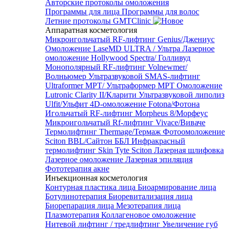
Авторские протоколы омоложения
Программы для лица
Программы для волос
Летние протоколы GMTClinic
Аппаратная косметология
Микроигольчатый RF-лифтинг Genius/Джениус
Омоложение LaseMD ULTRA / Ультра
Лазерное
омоложение Hollywood Spectra/ Голливуд
Монополярный RF-лифтинг Volnewmer/
Волньюмер
Ультразвуковой SMAS-лифтинг
Ultraformer MPT/ Ультраформер MPT
Омоложение
Lutronic Clarity II/Кларити
Ультразвуковой липолиз
Ulfit/Ульфит
4D-омоложение Fotona/Фотона
Игольчатый RF-лифтинг Morpheus 8/Морфеус
Микроигольчатый Rf-лифтинг Vivace/Виваче
Термолифтинг Thermage/Термаж
Фотоомоложение
Sciton BBL/Сайтон ББЛ
Инфракрасный
термолифтинг Skin Tyte Sciton
Лазерная шлифовка
Лазерное омоложение
Лазерная эпиляция
Фототерапия акне
Инъекционная косметология
Контурная пластика лица
Биоармирование лица
Ботулинотерапия
Биоревитализация лица
Биорепарация лица
Мезотерапия лица
Плазмотерапия
Коллагеновое омоложение
Нитевой лифтинг / тредлифтинг
Увеличение губ