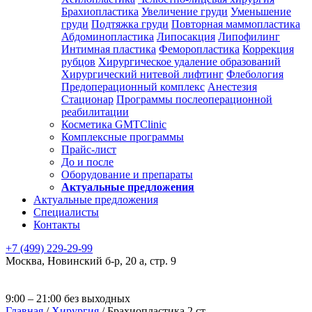
Брахиопластика
Увеличение груди
Уменьшение
груди
Подтяжка груди
Повторная маммопластика
Абдоминопластика
Липосакция
Липофилинг
Интимная пластика
Феморопластика
Коррекция
рубцов
Хирургическое удаление образований
Хирургический нитевой лифтинг
Флебология
Предоперационный комплекс
Анестезия
Стационар
Программы послеоперационной
реабилитации
Косметика GMTClinic
Комплексные программы
Прайс-лист
До и после
Оборудование и препараты
Актуальные предложения
Актуальные предложения
Специалисты
Контакты
+7 (499) 229-29-99
Москва
,
Новинский б-р, 20 а, стр. 9
9:00 – 21:00 без выходных
Главная
/
Хирургия
/
Брахиопластика 2 ст