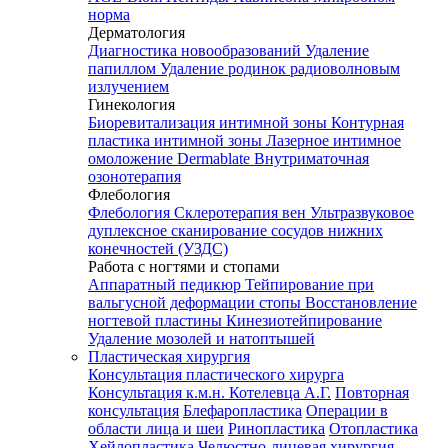
норма
Дерматология
Диагностика новообразований
Удаление
папиллом
Удаление родинок радиоволновым
излучением
Гинекология
Биоревитализация интимной зоны
Контурная
пластика интимной зоны
Лазерное интимное
омоложение Dermablate
Внутриматочная
озонотерапия
Флебология
Флебология
Склеротерапия вен
Ультразвуковое
дуплексное сканирование сосудов нижних
конечностей (УЗДС)
Работа с ногтями и стопами
Аппаратный педикюр
Тейпирование при
вальгусной деформации стопы
Восстановление
ногтевой пластины
Кинезиотейпирование
Удаление мозолей и натоптышей
Пластическая хирургия
Консультация пластического хирурга
Консультация к.м.н. Котелевца А.Г.
Повторная
консультация
Блефаропластика
Операции в
области лица и шеи
Ринопластика
Отопластика
Хейлопластика
Челюстно-лицевая хирургия