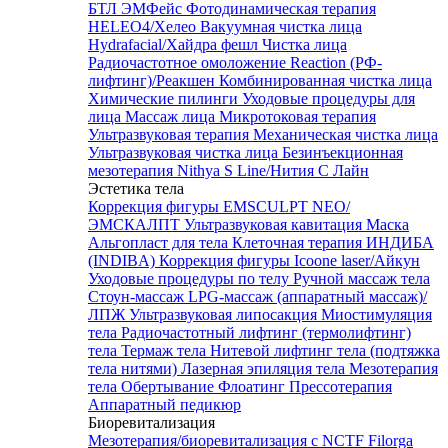
БТЛ ЭМФейс
Фотодинамическая терапия
HELEO4/Хелео
Вакуумная чистка лица
Hydrafacial/Хайдра фешл
Чистка лица
Радиочастотное омоложение Reaction (РФ-
лифтинг)/Реакшен
Комбинированная чистка лица
Химические пилинги
Уходовые процедуры для
лица
Массаж лица
Микротоковая терапия
Ультразвуковая терапия
Механическая чистка лица
Ультразвуковая чистка лица
Безинъекционная
мезотерапия Nithya S Line/Нития С Лайн
Эстетика тела
Коррекция фигуры EMSCULPT NEO/
ЭМСКАЛПТ
Ультразвуковая кавитация
Маска
Альгопласт для тела
Клеточная терапия ИНДИБА
(INDIBA)
Коррекция фигуры Icoone laser/Айкун
Уходовые процедуры по телу
Ручной массаж тела
Стоун-массаж
LPG-массаж (аппаратный массаж)/
ЛПЖ
Ультразвуковая липосакция
Миостимуляция
тела
Радиочастотный лифтинг (термолифтинг)
тела
Термаж тела
Нитевой лифтинг тела (подтяжка
тела нитями)
Лазерная эпиляция тела
Мезотерапия
тела
Обертывание
Флоатинг
Прессотерапия
Аппаратный педикюр
Биоревитализация
Мезотерапия/биоревитализация с NCTF Filorga