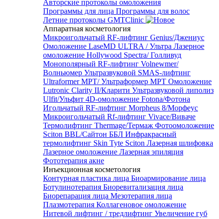
Авторские протоколы омоложения
Программы для лица
Программы для волос
Летние протоколы GMTClinic
Аппаратная косметология
Микроигольчатый RF-лифтинг Genius/Джениус
Омоложение LaseMD ULTRA / Ультра
Лазерное
омоложение Hollywood Spectra/ Голливуд
Монополярный RF-лифтинг Volnewmer/
Волньюмер
Ультразвуковой SMAS-лифтинг
Ultraformer MPT/ Ультраформер MPT
Омоложение
Lutronic Clarity II/Кларити
Ультразвуковой липолиз
Ulfit/Ульфит
4D-омоложение Fotona/Фотона
Игольчатый RF-лифтинг Morpheus 8/Морфеус
Микроигольчатый Rf-лифтинг Vivace/Виваче
Термолифтинг Thermage/Термаж
Фотоомоложение
Sciton BBL/Сайтон ББЛ
Инфракрасный
термолифтинг Skin Tyte Sciton
Лазерная шлифовка
Лазерное омоложение
Лазерная эпиляция
Фототерапия акне
Инъекционная косметология
Контурная пластика лица
Биоармирование лица
Ботулинотерапия
Биоревитализация лица
Биорепарация лица
Мезотерапия лица
Плазмотерапия
Коллагеновое омоложение
Нитевой лифтинг / тредлифтинг
Увеличение губ