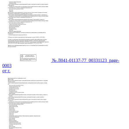
№ Л041-01137-77_00331123_page-
0003
от г.