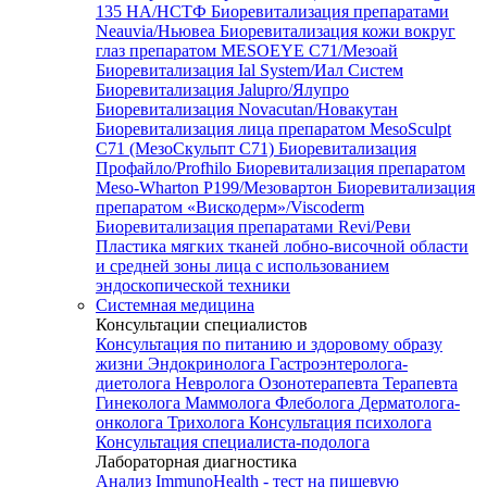
135 HA/НСТФ
Биоревитализация препаратами
Neauvia/Ньювеа
Биоревитализация кожи вокруг
глаз препаратом MESOEYE C71/Мезоай
Биоревитализация Ial System/Иал Систем
Биоревитализация Jalupro/Ялупро
Биоревитализация Novacutan/Новакутан
Биоревитализация лица препаратом MesoSculpt
C71 (МезоСкульпт С71)
Биоревитализация
Профайло/Profhilo
Биоревитализация препаратом
Meso-Wharton P199/Мезовартон
Биоревитализация
препаратом «Вискодерм»/Viscoderm
Биоревитализация препаратами Revi/Реви
Пластика мягких тканей лобно-височной области
и средней зоны лица с использованием
эндоскопической техники
Системная медицина
Консультации специалистов
Консультация по питанию и здоровому образу
жизни
Эндокринолога
Гастроэнтеролога-
диетолога
Невролога
Озонотерапевта
Терапевта
Гинеколога
Маммолога
Флеболога
Дерматолога-
онколога
Трихолога
Консультация психолога
Консультация специалиста-подолога
Лабораторная диагностика
Анализ ImmunoHealth - тест на пищевую