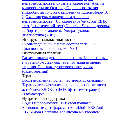
непереносимость и скрытые аллергены
Анализ
микробиоты по Осипову
Оценка состояния
микробиоты толстого кишечника Колонофлор-16
IgG4 к пищевым аллергенам (пищевая
непереносимость – 88 аллергенов/микстов)
ДНК-
тест (генетический тест)
Эли-тест
Чек-ап здоровья
Лабораторные анализы
Ультразвуковая
диагностика (УЗИ)
Инструментальная диагностика
Биоимпедансный анализ состава тела
ЭКГ
Диагностика волос и кожи
УЗИ
Инфузионная терапия
Витаминные и детокс-капельницы
Капельницы с
глутатионом
Лаеннек-терапия (плацентарная
терапия)
Большая аутогемоозонотерапия
(озонотерапия)
Терапия
Восстановление после пластических операций
Терапия аутобиотиками на основе собственного
аутобиома
ВЛОК / УФОК (фотогемотерапия)
Плазмаферез
Нутритивная поддержка
БАДы и пробиотики
Питьевой коллаген
Коллоидные фитоформулы
Metabiotic FRS
Anti
AGE-Biom
Пептиды Хавинсона
Микробиом