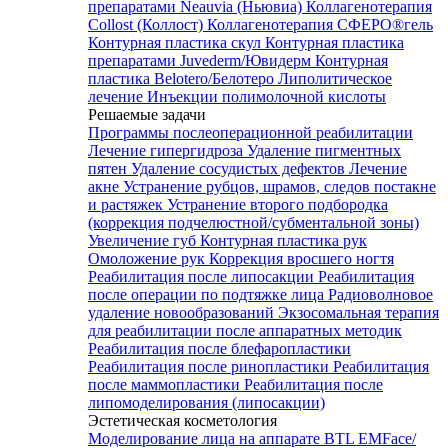
препаратами Neauvia (Ньювиа)
Коллагенотерапия
Collost (Коллост)
Коллагенотерапия СФЕРО®гель
Контурная пластика скул
Контурная пластика
препаратами Juvederm/Ювидерм
Контурная
пластика Belotero/Белотеро
Липолитическое
лечение
Инъекции полимолочной кислоты
Решаемые задачи
Программы послеоперационной реабилитации
Лечение гипергидроза
Удаление пигментных
пятен
Удаление сосудистых дефектов
Лечение
акне
Устранение рубцов, шрамов, следов постакне
и растяжек
Устранение второго подбородка
(коррекция подчелюстной/субментальной зоны)
Увеличение губ
Контурная пластика рук
Омоложение рук
Коррекция вросшего ногтя
Реабилитация после липосакции
Реабилитация
после операции по подтяжке лица
Радиоволновое
удаление новообразований
Экзосомальная терапия
для реабилитации после аппаратных методик
Реабилитация после блефаропластики
Реабилитация после ринопластики
Реабилитация
после маммопластики
Реабилитация после
липомоделирования (липосакции)
Эстетическая косметология
Моделирование лица на аппарате BTL EMFace/