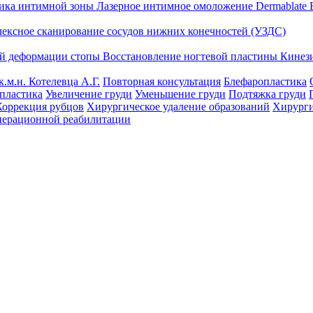
тика интимной зоны
Лазерное интимное омоложение Dermablate
лексное сканирование сосудов нижних конечностей (УЗДС)
ой деформации стопы
Восстановление ногтевой пластины
Кинез
к.м.н. Котелевца А.Г.
Повторная консультация
Блефаропластика
пластика
Увеличение груди
Уменьшение груди
Подтяжка груди
Коррекция рубцов
Хирургическое удаление образований
Хирурги
перационной реабилитации