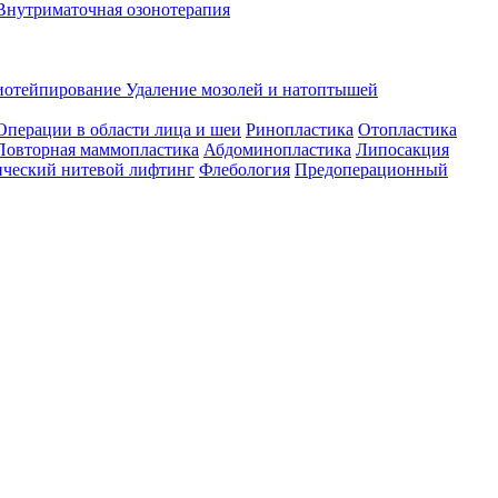
Внутриматочная озонотерапия
иотейпирование
Удаление мозолей и натоптышей
Операции в области лица и шеи
Ринопластика
Отопластика
Повторная маммопластика
Абдоминопластика
Липосакция
ческий нитевой лифтинг
Флебология
Предоперационный