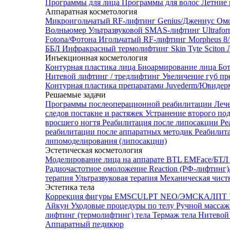
Программы для лица
Программы для волос
Летние 
Аппаратная косметология
Микроигольчатый RF-лифтинг Genius/Джениус
Омо
Волньюмер
Ультразвуковой SMAS-лифтинг Ultrafo
Fotona/Фотона
Игольчатый RF-лифтинг Morpheus 
ББЛ
Инфракрасный термолифтинг Skin Tyte Sciton
Инъекционная косметология
Контурная пластика лица
Биоармирование лица
Бо
Нитевой лифтинг / тредлифтинг
Увеличение губ пр
Контурная пластика препаратами Juvederm/Ювиде
Решаемые задачи
Программы послеоперационной реабилитации
Леч
следов постакне и растяжек
Устранение второго по
вросшего ногтя
Реабилитация после липосакции
Ре
реабилитации после аппаратных методик
Реабилит
липомоделирования (липосакции)
Эстетическая косметология
Моделирование лица на аппарате BTL EMFace/Б
Радиочастотное омоложение Reaction (РФ-лифтинг
терапия
Ультразвуковая терапия
Механическая чист
Эстетика тела
Коррекция фигуры EMSCULPT NEO/ЭМСКАЛПТ
Айкун
Уходовые процедуры по телу
Ручной массаж
лифтинг (термолифтинг) тела
Термаж тела
Нитевой 
Аппаратный педикюр