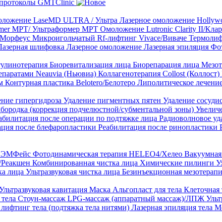
протоколы GMTClinic
ложение LaseMD ULTRA / Ультра
Лазерное омоложение Hollywo
rmer MPT/ Ультраформер MPT
Омоложение Lutronic Clarity II/Кл
8/Морфеус
Микроигольчатый Rf-лифтинг Vivace/Виваче
Термолиф
Лазерная шлифовка
Лазерное омоложение
Лазерная эпиляция
Фо
тулинотерапия
Биоревитализация лица
Биорепарация лица
Мезот
епаратами Neauvia (Ньювиа)
Коллагенотерапия Collost (Коллост)
рм
Контурная пластика Belotero/Белотеро
Липолитическое лечени
ение гипергидроза
Удаление пигментных пятен
Удаление сосуди
дбородка (коррекция подчелюстной/субментальной зоны)
Увелич
абилитация после операции по подтяжке лица
Радиоволновое уд
ация после блефаропластики
Реабилитация после ринопластики
ТЛ ЭМФейс
Фотодинамическая терапия HELEO4/Хелео
Вакуумная 
)/Реакшен
Комбинированная чистка лица
Химические пилинги
У
ка лица
Ультразвуковая чистка лица
Безинъекционная мезотерапи
Ультразвуковая кавитация
Маска Альгопласт для тела
Клеточная
 тела
Стоун-массаж
LPG-массаж (аппаратный массаж)/ЛПЖ
Ульт
лифтинг тела (подтяжка тела нитями)
Лазерная эпиляция тела
М