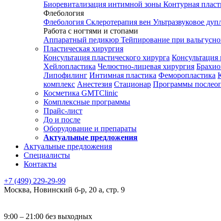
Биоревитализация интимной зоны
Контурная плас
Флебология
Флебология
Склеротерапия вен
Ультразвуковое дуп
Работа с ногтями и стопами
Аппаратный педикюр
Тейпирование при вальгусн
Пластическая хирургия
Консультация пластического хирурга
Консультация 
Хейлопластика
Челюстно-лицевая хирургия
Брахио
Липофилинг
Интимная пластика
Феморопластика
комплекс
Анестезия
Стационар
Программы послео
Косметика GMTClinic
Комплексные программы
Прайс-лист
До и после
Оборудование и препараты
Актуальные предложения
Актуальные предложения
Специалисты
Контакты
+7 (499) 229-29-99
Москва
,
Новинский б-р, 20 а, стр. 9
9:00 – 21:00 без выходных