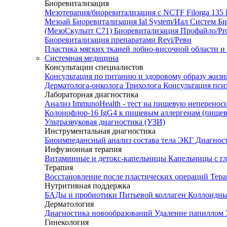
Биоревитализация
Мезотерапия/биоревитализация с NCTF Filorga 1
Мезоай
Биоревитализация Ial System/Иал Систем
Би
(МезоСкульпт С71)
Биоревитализация Профайло/Pro
Биоревитализация препаратами Revi/Реви
Пластика мягких тканей лобно-височной области и
Системная медицина
Консультации специалистов
Консультация по питанию и здоровому образу жиз
Дерматолога-онколога
Трихолога
Консультация пси
Лабораторная диагностика
Анализ ImmunoHealth - тест на пищевую неперенос
Колонофлор-16
IgG4 к пищевым аллергенам (пищев
Ультразвуковая диагностика (УЗИ)
Инструментальная диагностика
Биоимпедансный анализ состава тела
ЭКГ
Диагнос
Инфузионная терапия
Витаминные и детокс-капельницы
Капельницы с г
Терапия
Восстановление после пластических операций
Тера
Нутритивная поддержка
БАДы и пробиотики
Питьевой коллаген
Коллоидн
Дерматология
Диагностика новообразований
Удаление папиллом
Гинекология