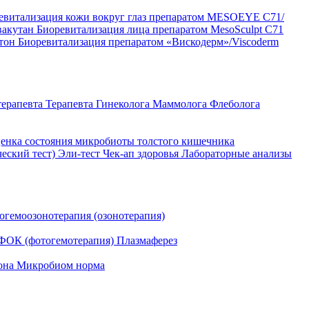
евитализация кожи вокруг глаз препаратом MESOEYE C71/
вакутан
Биоревитализация лица препаратом MesoSculpt C71
ртон
Биоревитализация препаратом «Вискодерм»/Viscoderm
терапевта
Терапевта
Гинеколога
Маммолога
Флеболога
енка состояния микробиоты толстого кишечника
ческий тест)
Эли-тест
Чек-ап здоровья
Лабораторные анализы
огемоозонотерапия (озонотерапия)
ФОК (фотогемотерапия)
Плазмаферез
она
Микробиом норма