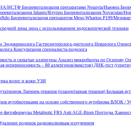
35 HA/НСТФ
Биоревитализация препаратами Neauvia/Ньювеа
Биор
оревитализация Jalupro/Ялупро
Биоревитализация Novacutan/Но
fhilo
Биоревитализация препаратом Meso-Wharton P199/Мезова
 средней зоны лица с использованием эндоскопической техники
ни
Эндокринолога
Гастроэнтеролога-диетолога
Невролога
Озоно
холога
Консультация специалиста-подолога
имость и скрытые аллергены
Анализ микробиоты по Осипову
Оц
ая непереносимость – 88 аллергенов/микстов)
ДНК-тест (генети
тика волос и кожи
УЗИ
лутатионом
Лаеннек-терапия (плацентарная терапия)
Большая аут
пия аутобиотиками на основе собственного аутобиома
ВЛОК / У
ые фитоформулы
Metabiotic FRS
Anti AGE-Biom
Пептиды Хавинс
Удаление родинок радиоволновым излучением