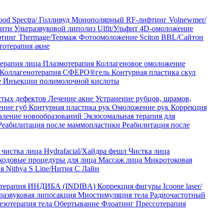
od Spectra/ Голливуд
Монополярный RF-лифтинг Volnewmer/
арити
Ультразвуковой липолиз Ulfit/Ульфит
4D-омоложение
тинг Thermage/Термаж
Фотоомоложение Sciton BBL/Сайтон
тотерапия акне
ерапия лица
Плазмотерапия
Коллагеновое омоложение
Коллагенотерапия СФЕРО®гель
Контурная пластика скул
е
Инъекции полимолочной кислоты
стых дефектов
Лечение акне
Устранение рубцов, шрамов,
ение губ
Контурная пластика рук
Омоложение рук
Коррекция
аление новообразований
Экзосомальная терапия для
Реабилитация после маммопластики
Реабилитация после
чистка лица Hydrafacial/Хайдра фешл
Чистка лица
ходовые процедуры для лица
Массаж лица
Микротоковая
я Nithya S Line/Нития С Лайн
 терапия ИНДИБА (INDIBA)
Коррекция фигуры Icoone laser/
развуковая липосакция
Миостимуляция тела
Радиочастотный
езотерапия тела
Обертывание
Флоатинг
Прессотерапия