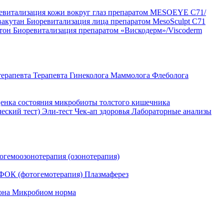
евитализация кожи вокруг глаз препаратом MESOEYE C71/
вакутан
Биоревитализация лица препаратом MesoSculpt C71
ртон
Биоревитализация препаратом «Вискодерм»/Viscoderm
терапевта
Терапевта
Гинеколога
Маммолога
Флеболога
енка состояния микробиоты толстого кишечника
ческий тест)
Эли-тест
Чек-ап здоровья
Лабораторные анализы
огемоозонотерапия (озонотерапия)
ФОК (фотогемотерапия)
Плазмаферез
она
Микробиом норма