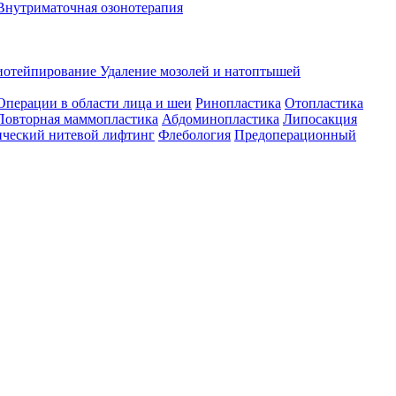
Внутриматочная озонотерапия
иотейпирование
Удаление мозолей и натоптышей
Операции в области лица и шеи
Ринопластика
Отопластика
Повторная маммопластика
Абдоминопластика
Липосакция
ческий нитевой лифтинг
Флебология
Предоперационный