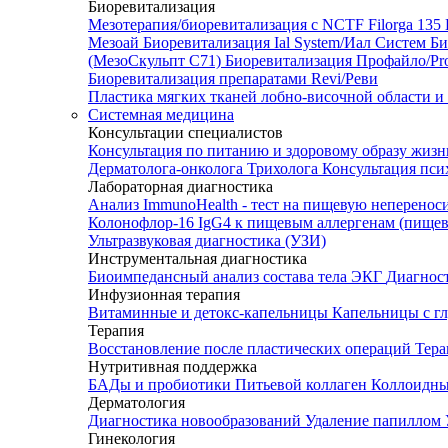
Биоревитализация
Мезотерапия/биоревитализация с NCTF Filorga 1
Мезоай
Биоревитализация Ial System/Иал Систем
Би
(МезоСкульпт С71)
Биоревитализация Профайло/Pro
Биоревитализация препаратами Revi/Реви
Пластика мягких тканей лобно-височной области и
Системная медицина
Консультации специалистов
Консультация по питанию и здоровому образу жиз
Дерматолога-онколога
Трихолога
Консультация пси
Лабораторная диагностика
Анализ ImmunoHealth - тест на пищевую неперенос
Колонофлор-16
IgG4 к пищевым аллергенам (пищев
Ультразвуковая диагностика (УЗИ)
Инструментальная диагностика
Биоимпедансный анализ состава тела
ЭКГ
Диагнос
Инфузионная терапия
Витаминные и детокс-капельницы
Капельницы с г
Терапия
Восстановление после пластических операций
Тера
Нутритивная поддержка
БАДы и пробиотики
Питьевой коллаген
Коллоидн
Дерматология
Диагностика новообразований
Удаление папиллом
Гинекология