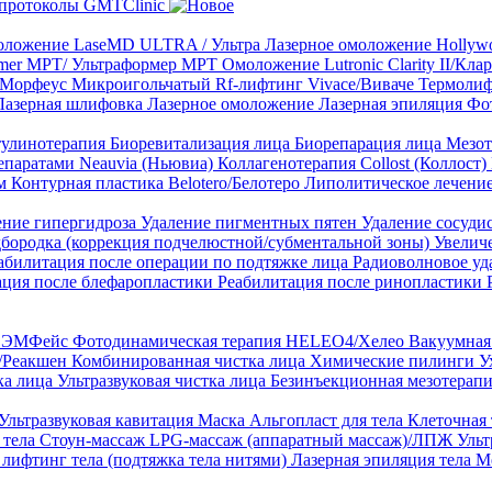
протоколы GMTClinic
ложение LaseMD ULTRA / Ультра
Лазерное омоложение Hollywo
rmer MPT/ Ультраформер MPT
Омоложение Lutronic Clarity II/Кл
8/Морфеус
Микроигольчатый Rf-лифтинг Vivace/Виваче
Термолиф
Лазерная шлифовка
Лазерное омоложение
Лазерная эпиляция
Фо
тулинотерапия
Биоревитализация лица
Биорепарация лица
Мезот
епаратами Neauvia (Ньювиа)
Коллагенотерапия Collost (Коллост)
рм
Контурная пластика Belotero/Белотеро
Липолитическое лечени
ение гипергидроза
Удаление пигментных пятен
Удаление сосуди
дбородка (коррекция подчелюстной/субментальной зоны)
Увелич
абилитация после операции по подтяжке лица
Радиоволновое уд
ация после блефаропластики
Реабилитация после ринопластики
ТЛ ЭМФейс
Фотодинамическая терапия HELEO4/Хелео
Вакуумная 
)/Реакшен
Комбинированная чистка лица
Химические пилинги
У
ка лица
Ультразвуковая чистка лица
Безинъекционная мезотерапи
Ультразвуковая кавитация
Маска Альгопласт для тела
Клеточная
 тела
Стоун-массаж
LPG-массаж (аппаратный массаж)/ЛПЖ
Ульт
лифтинг тела (подтяжка тела нитями)
Лазерная эпиляция тела
М