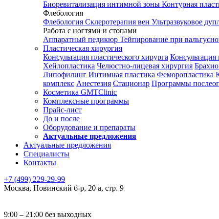
Биоревитализация интимной зоны
Контурная плас
Флебология
Флебология
Склеротерапия вен
Ультразвуковое дуп
Работа с ногтями и стопами
Аппаратный педикюр
Тейпирование при вальгусн
Пластическая хирургия
Консультация пластического хирурга
Консультация 
Хейлопластика
Челюстно-лицевая хирургия
Брахио
Липофилинг
Интимная пластика
Феморопластика
комплекс
Анестезия
Стационар
Программы послео
Косметика GMTClinic
Комплексные программы
Прайс-лист
До и после
Оборудование и препараты
Актуальные предложения
Актуальные предложения
Специалисты
Контакты
+7 (499) 229-29-99
Москва
,
Новинский б-р, 20 а, стр. 9
9:00 – 21:00 без выходных