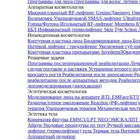
Программы для лица
Программы для волос
Летние 
Аппаратная косметология
Микроигольчатый RF-лифтинг Genius/Джениус
Омо
Волньюмер
Ультразвуковой SMAS-лифтинг Ultrafo
Fotona/Фотона
Игольчатый RF-лифтинг Morpheus 
ББЛ
Инфракрасный термолифтинг Skin Tyte Sciton
Инъекционная косметология
Контурная пластика лица
Биоармирование лица
Бо
Нитевой лифтинг / тредлифтинг
Увеличение губ пр
Контурная пластика препаратами Juvederm/Ювиде
Решаемые задачи
Программы послеоперационной реабилитации
Леч
следов постакне и растяжек
Устранение второго по
вросшего ногтя
Реабилитация после липосакции
Ре
реабилитации после аппаратных методик
Реабилит
липомоделирования (липосакции)
Эстетическая косметология
Моделирование лица на аппарате BTL EMFace/Б
Радиочастотное омоложение Reaction (РФ-лифтинг
терапия
Ультразвуковая терапия
Механическая чист
Эстетика тела
Коррекция фигуры EMSCULPT NEO/ЭМСКАЛПТ
Айкун
Уходовые процедуры по телу
Ручной массаж
лифтинг (термолифтинг) тела
Термаж тела
Нитевой 
Аппаратный педикюр