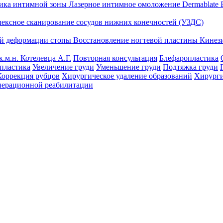
тика интимной зоны
Лазерное интимное омоложение Dermablate
лексное сканирование сосудов нижних конечностей (УЗДС)
ой деформации стопы
Восстановление ногтевой пластины
Кинез
к.м.н. Котелевца А.Г.
Повторная консультация
Блефаропластика
пластика
Увеличение груди
Уменьшение груди
Подтяжка груди
Коррекция рубцов
Хирургическое удаление образований
Хирурги
перационной реабилитации