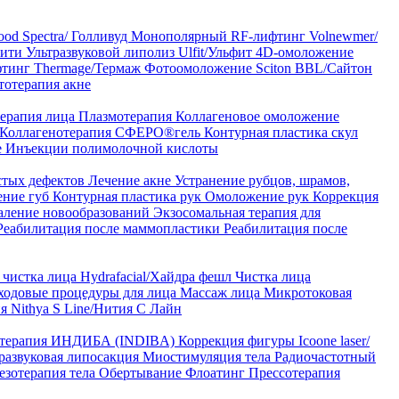
od Spectra/ Голливуд
Монополярный RF-лифтинг Volnewmer/
арити
Ультразвуковой липолиз Ulfit/Ульфит
4D-омоложение
тинг Thermage/Термаж
Фотоомоложение Sciton BBL/Сайтон
тотерапия акне
ерапия лица
Плазмотерапия
Коллагеновое омоложение
Коллагенотерапия СФЕРО®гель
Контурная пластика скул
е
Инъекции полимолочной кислоты
стых дефектов
Лечение акне
Устранение рубцов, шрамов,
ение губ
Контурная пластика рук
Омоложение рук
Коррекция
аление новообразований
Экзосомальная терапия для
Реабилитация после маммопластики
Реабилитация после
чистка лица Hydrafacial/Хайдра фешл
Чистка лица
ходовые процедуры для лица
Массаж лица
Микротоковая
я Nithya S Line/Нития С Лайн
 терапия ИНДИБА (INDIBA)
Коррекция фигуры Icoone laser/
развуковая липосакция
Миостимуляция тела
Радиочастотный
езотерапия тела
Обертывание
Флоатинг
Прессотерапия