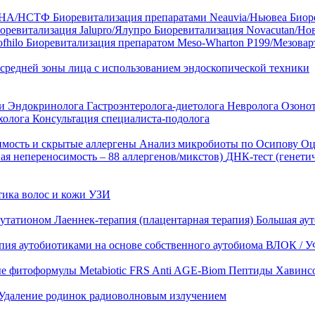
35 HA/НСТФ
Биоревитализация препаратами Neauvia/Ньювеа
Биор
оревитализация Jalupro/Ялупро
Биоревитализация Novacutan/Но
fhilo
Биоревитализация препаратом Meso-Wharton P199/Мезова
 средней зоны лица с использованием эндоскопической техники
ни
Эндокринолога
Гастроэнтеролога-диетолога
Невролога
Озоно
холога
Консультация специалиста-подолога
имость и скрытые аллергены
Анализ микробиоты по Осипову
Оц
ая непереносимость – 88 аллергенов/микстов)
ДНК-тест (генети
тика волос и кожи
УЗИ
лутатионом
Лаеннек-терапия (плацентарная терапия)
Большая аут
пия аутобиотиками на основе собственного аутобиома
ВЛОК / У
ые фитоформулы
Metabiotic FRS
Anti AGE-Biom
Пептиды Хавинс
Удаление родинок радиоволновым излучением