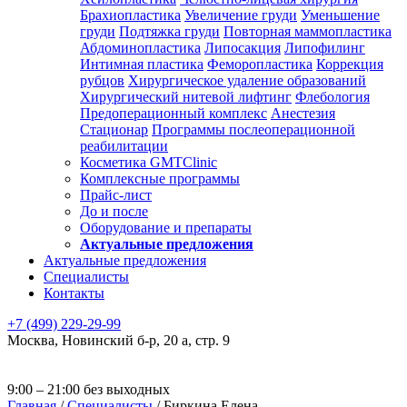
Брахиопластика
Увеличение груди
Уменьшение
груди
Подтяжка груди
Повторная маммопластика
Абдоминопластика
Липосакция
Липофилинг
Интимная пластика
Феморопластика
Коррекция
рубцов
Хирургическое удаление образований
Хирургический нитевой лифтинг
Флебология
Предоперационный комплекс
Анестезия
Стационар
Программы послеоперационной
реабилитации
Косметика GMTClinic
Комплексные программы
Прайс-лист
До и после
Оборудование и препараты
Актуальные предложения
Актуальные предложения
Специалисты
Контакты
+7 (499) 229-29-99
Москва
,
Новинский б-р, 20 а, стр. 9
9:00 – 21:00 без выходных
Главная
/
Специалисты
/
Биркина Елена