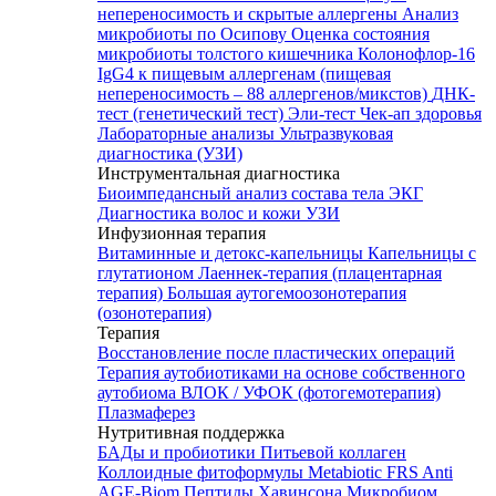
непереносимость и скрытые аллергены
Анализ
микробиоты по Осипову
Оценка состояния
микробиоты толстого кишечника Колонофлор-16
IgG4 к пищевым аллергенам (пищевая
непереносимость – 88 аллергенов/микстов)
ДНК-
тест (генетический тест)
Эли-тест
Чек-ап здоровья
Лабораторные анализы
Ультразвуковая
диагностика (УЗИ)
Инструментальная диагностика
Биоимпедансный анализ состава тела
ЭКГ
Диагностика волос и кожи
УЗИ
Инфузионная терапия
Витаминные и детокс-капельницы
Капельницы с
глутатионом
Лаеннек-терапия (плацентарная
терапия)
Большая аутогемоозонотерапия
(озонотерапия)
Терапия
Восстановление после пластических операций
Терапия аутобиотиками на основе собственного
аутобиома
ВЛОК / УФОК (фотогемотерапия)
Плазмаферез
Нутритивная поддержка
БАДы и пробиотики
Питьевой коллаген
Коллоидные фитоформулы
Metabiotic FRS
Anti
AGE-Biom
Пептиды Хавинсона
Микробиом