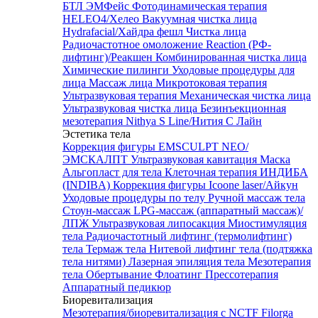
БТЛ ЭМФейс
Фотодинамическая терапия
HELEO4/Хелео
Вакуумная чистка лица
Hydrafacial/Хайдра фешл
Чистка лица
Радиочастотное омоложение Reaction (РФ-
лифтинг)/Реакшен
Комбинированная чистка лица
Химические пилинги
Уходовые процедуры для
лица
Массаж лица
Микротоковая терапия
Ультразвуковая терапия
Механическая чистка лица
Ультразвуковая чистка лица
Безинъекционная
мезотерапия Nithya S Line/Нития С Лайн
Эстетика тела
Коррекция фигуры EMSCULPT NEO/
ЭМСКАЛПТ
Ультразвуковая кавитация
Маска
Альгопласт для тела
Клеточная терапия ИНДИБА
(INDIBA)
Коррекция фигуры Icoone laser/Айкун
Уходовые процедуры по телу
Ручной массаж тела
Стоун-массаж
LPG-массаж (аппаратный массаж)/
ЛПЖ
Ультразвуковая липосакция
Миостимуляция
тела
Радиочастотный лифтинг (термолифтинг)
тела
Термаж тела
Нитевой лифтинг тела (подтяжка
тела нитями)
Лазерная эпиляция тела
Мезотерапия
тела
Обертывание
Флоатинг
Прессотерапия
Аппаратный педикюр
Биоревитализация
Мезотерапия/биоревитализация с NCTF Filorga