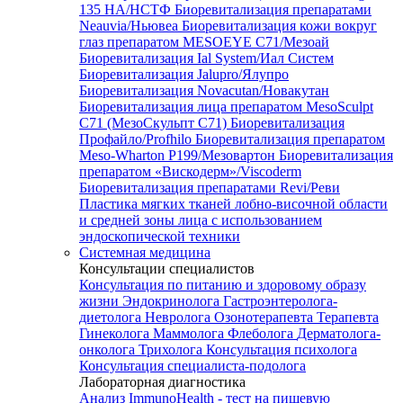
135 HA/НСТФ
Биоревитализация препаратами
Neauvia/Ньювеа
Биоревитализация кожи вокруг
глаз препаратом MESOEYE C71/Мезоай
Биоревитализация Ial System/Иал Систем
Биоревитализация Jalupro/Ялупро
Биоревитализация Novacutan/Новакутан
Биоревитализация лица препаратом MesoSculpt
C71 (МезоСкульпт С71)
Биоревитализация
Профайло/Profhilo
Биоревитализация препаратом
Meso-Wharton P199/Мезовартон
Биоревитализация
препаратом «Вискодерм»/Viscoderm
Биоревитализация препаратами Revi/Реви
Пластика мягких тканей лобно-височной области
и средней зоны лица с использованием
эндоскопической техники
Системная медицина
Консультации специалистов
Консультация по питанию и здоровому образу
жизни
Эндокринолога
Гастроэнтеролога-
диетолога
Невролога
Озонотерапевта
Терапевта
Гинеколога
Маммолога
Флеболога
Дерматолога-
онколога
Трихолога
Консультация психолога
Консультация специалиста-подолога
Лабораторная диагностика
Анализ ImmunoHealth - тест на пищевую