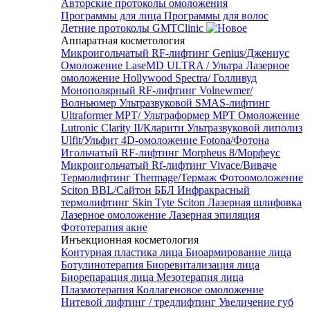
Авторские протоколы омоложения
Программы для лица
Программы для волос
Летние протоколы GMTClinic
Аппаратная косметология
Микроигольчатый RF-лифтинг Genius/Джениус
Омоложение LaseMD ULTRA / Ультра
Лазерное
омоложение Hollywood Spectra/ Голливуд
Монополярный RF-лифтинг Volnewmer/
Волньюмер
Ультразвуковой SMAS-лифтинг
Ultraformer MPT/ Ультраформер MPT
Омоложение
Lutronic Clarity II/Кларити
Ультразвуковой липолиз
Ulfit/Ульфит
4D-омоложение Fotona/Фотона
Игольчатый RF-лифтинг Morpheus 8/Морфеус
Микроигольчатый Rf-лифтинг Vivace/Виваче
Термолифтинг Thermage/Термаж
Фотоомоложение
Sciton BBL/Сайтон ББЛ
Инфракрасный
термолифтинг Skin Tyte Sciton
Лазерная шлифовка
Лазерное омоложение
Лазерная эпиляция
Фототерапия акне
Инъекционная косметология
Контурная пластика лица
Биоармирование лица
Ботулинотерапия
Биоревитализация лица
Биорепарация лица
Мезотерапия лица
Плазмотерапия
Коллагеновое омоложение
Нитевой лифтинг / тредлифтинг
Увеличение губ