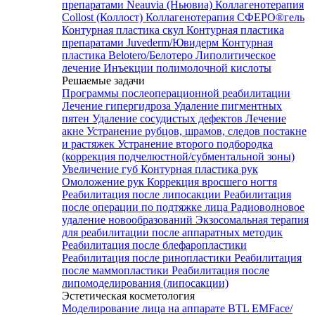
препаратами Neauvia (Ньювиа)
Коллагенотерапия
Collost (Коллост)
Коллагенотерапия СФЕРО®гель
Контурная пластика скул
Контурная пластика
препаратами Juvederm/Ювидерм
Контурная
пластика Belotero/Белотеро
Липолитическое
лечение
Инъекции полимолочной кислоты
Решаемые задачи
Программы послеоперационной реабилитации
Лечение гипергидроза
Удаление пигментных
пятен
Удаление сосудистых дефектов
Лечение
акне
Устранение рубцов, шрамов, следов постакне
и растяжек
Устранение второго подбородка
(коррекция подчелюстной/субментальной зоны)
Увеличение губ
Контурная пластика рук
Омоложение рук
Коррекция вросшего ногтя
Реабилитация после липосакции
Реабилитация
после операции по подтяжке лица
Радиоволновое
удаление новообразований
Экзосомальная терапия
для реабилитации после аппаратных методик
Реабилитация после блефаропластики
Реабилитация после ринопластики
Реабилитация
после маммопластики
Реабилитация после
липомоделирования (липосакции)
Эстетическая косметология
Моделирование лица на аппарате BTL EMFace/