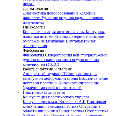
норма
Дерматология
Диагностика новообразований
Удаление
папиллом
Удаление родинок радиоволновым
излучением
Гинекология
Биоревитализация интимной зоны
Контурная
пластика интимной зоны
Лазерное интимное
омоложение Dermablate
Внутриматочная
озонотерапия
Флебология
Флебология
Склеротерапия вен
Ультразвуковое
дуплексное сканирование сосудов нижних
конечностей (УЗДС)
Работа с ногтями и стопами
Аппаратный педикюр
Тейпирование при
вальгусной деформации стопы
Восстановление
ногтевой пластины
Кинезиотейпирование
Удаление мозолей и натоптышей
Пластическая хирургия
Консультация пластического хирурга
Консультация к.м.н. Котелевца А.Г.
Повторная
консультация
Блефаропластика
Операции в
области лица и шеи
Ринопластика
Отопластика
Хейлопластика
Челюстно-лицевая хирургия