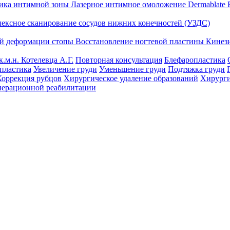
тика интимной зоны
Лазерное интимное омоложение Dermablate
лексное сканирование сосудов нижних конечностей (УЗДС)
ой деформации стопы
Восстановление ногтевой пластины
Кинез
к.м.н. Котелевца А.Г.
Повторная консультация
Блефаропластика
пластика
Увеличение груди
Уменьшение груди
Подтяжка груди
Коррекция рубцов
Хирургическое удаление образований
Хирурги
перационной реабилитации