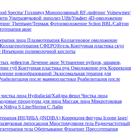
od Spectra/ Голливуд
Монополярный RF-лифтинг Volnewmer/
арити
Ультразвуковой липолиз Ulfit/Ульфит
4D-омоложение
тинг Thermage/Термаж
Фотоомоложение Sciton BBL/Сайтон
тотерапия акне
ерапия лица
Плазмотерапия
Коллагеновое омоложение
Коллагенотерапия СФЕРО®гель
Контурная пластика скул
е
Инъекции полимолочной кислоты
стых дефектов
Лечение акне
Устранение рубцов, шрамов,
ение губ
Контурная пластика рук
Омоложение рук
Коррекция
аление новообразований
Экзосомальная терапия для
Реабилитация после маммопластики
Реабилитация после
чистка лица Hydrafacial/Хайдра фешл
Чистка лица
ходовые процедуры для лица
Массаж лица
Микротоковая
я Nithya S Line/Нития С Лайн
 терапия ИНДИБА (INDIBA)
Коррекция фигуры Icoone laser/
развуковая липосакция
Миостимуляция тела
Радиочастотный
езотерапия тела
Обертывание
Флоатинг
Прессотерапия