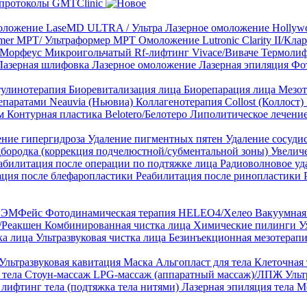
протоколы GMTClinic
ложение LaseMD ULTRA / Ультра
Лазерное омоложение Hollywo
rmer MPT/ Ультраформер MPT
Омоложение Lutronic Clarity II/Кл
8/Морфеус
Микроигольчатый Rf-лифтинг Vivace/Виваче
Термолиф
Лазерная шлифовка
Лазерное омоложение
Лазерная эпиляция
Фо
тулинотерапия
Биоревитализация лица
Биорепарация лица
Мезот
епаратами Neauvia (Ньювиа)
Коллагенотерапия Collost (Коллост)
рм
Контурная пластика Belotero/Белотеро
Липолитическое лечени
ение гипергидроза
Удаление пигментных пятен
Удаление сосуди
дбородка (коррекция подчелюстной/субментальной зоны)
Увелич
абилитация после операции по подтяжке лица
Радиоволновое уд
ация после блефаропластики
Реабилитация после ринопластики
ТЛ ЭМФейс
Фотодинамическая терапия HELEO4/Хелео
Вакуумная 
)/Реакшен
Комбинированная чистка лица
Химические пилинги
У
ка лица
Ультразвуковая чистка лица
Безинъекционная мезотерапи
Ультразвуковая кавитация
Маска Альгопласт для тела
Клеточная
 тела
Стоун-массаж
LPG-массаж (аппаратный массаж)/ЛПЖ
Ульт
лифтинг тела (подтяжка тела нитями)
Лазерная эпиляция тела
М