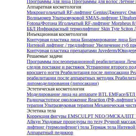
Программы для лица
Программы для волос
Летние 
Аппаратная косметология
Микроигольчатый RF-лифтинг Genius/Джениус
Омо
Волньюмер
Ультразвуковой SMAS-лифтинг Ultrafo
Fotona/Фотона
Игольчатый RF-лифтинг Morpheus 
ББЛ
Инфракрасный термолифтинг Skin Tyte Sciton
Инъекционная косметология
Контурная пластика лица
Биоармирование лица
Бо
Нитевой лифтинг / тредлифтинг
Увеличение губ пр
Контурная пластика препаратами Juvederm/Ювиде
Решаемые задачи
Программы послеоперационной реабилитации
Леч
следов постакне и растяжек
Устранение второго по
вросшего ногтя
Реабилитация после липосакции
Ре
реабилитации после аппаратных методик
Реабилит
липомоделирования (липосакции)
Эстетическая косметология
Моделирование лица на аппарате BTL EMFace/Б
Радиочастотное омоложение Reaction (РФ-лифтинг
терапия
Ультразвуковая терапия
Механическая чист
Эстетика тела
Коррекция фигуры EMSCULPT NEO/ЭМСКАЛПТ
Айкун
Уходовые процедуры по телу
Ручной массаж
лифтинг (термолифтинг) тела
Термаж тела
Нитевой 
Аппаратный педикюр