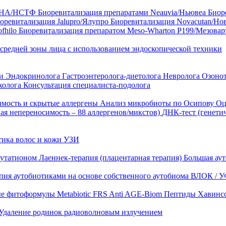
35 HA/НСТФ
Биоревитализация препаратами Neauvia/Ньювеа
Биор
оревитализация Jalupro/Ялупро
Биоревитализация Novacutan/Но
fhilo
Биоревитализация препаратом Meso-Wharton P199/Мезова
 средней зоны лица с использованием эндоскопической техники
ни
Эндокринолога
Гастроэнтеролога-диетолога
Невролога
Озоно
холога
Консультация специалиста-подолога
имость и скрытые аллергены
Анализ микробиоты по Осипову
Оц
ая непереносимость – 88 аллергенов/микстов)
ДНК-тест (генети
тика волос и кожи
УЗИ
лутатионом
Лаеннек-терапия (плацентарная терапия)
Большая аут
пия аутобиотиками на основе собственного аутобиома
ВЛОК / У
ые фитоформулы
Metabiotic FRS
Anti AGE-Biom
Пептиды Хавинс
Удаление родинок радиоволновым излучением