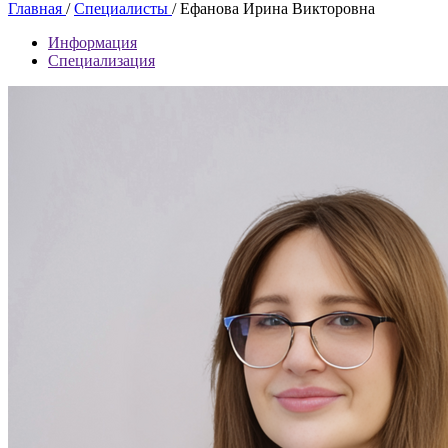
Главная
/
Специалисты
/
Ефанова Ирина Викторовна
Информация
Специализация