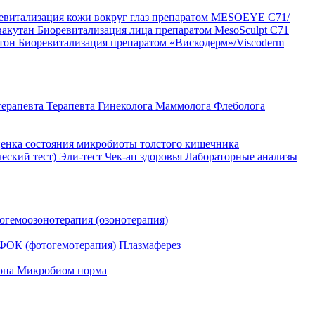
евитализация кожи вокруг глаз препаратом MESOEYE C71/
вакутан
Биоревитализация лица препаратом MesoSculpt C71
ртон
Биоревитализация препаратом «Вискодерм»/Viscoderm
терапевта
Терапевта
Гинеколога
Маммолога
Флеболога
енка состояния микробиоты толстого кишечника
ческий тест)
Эли-тест
Чек-ап здоровья
Лабораторные анализы
огемоозонотерапия (озонотерапия)
ФОК (фотогемотерапия)
Плазмаферез
она
Микробиом норма