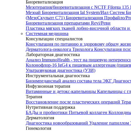
Биоревитализация
Мезотерапия/биоревитализация с NCTF Filorga 1
Мезоай
Биоревитализация Ial System/Иал Систем
Би
(МезоСкульпт С71)
Биоревитализация Профайло/Pro
Биоревитализация препаратами Revi/Реви
Пластика мягких тканей лобно-височной области и
Системная медицина
Консультации специалистов
Консультация по питанию и здоровому образу жиз
Дерматолога-онколога
Трихолога
Консультация пси
Лабораторная диагностика
Анализ ImmunoHealth - тест на пищевую неперенос
Колонофлор-16
IgG4 к пищевым аллергенам (пищев
Ультразвуковая диагностика (УЗИ)
Инструментальная диагностика
Биоимпедансный анализ состава тела
ЭКГ
Диагнос
Инфузионная терапия
Витаминные и детокс-капельницы
Капельницы с г
Терапия
Восстановление после пластических операций
Тера
Нутритивная поддержка
БАДы и пробиотики
Питьевой коллаген
Коллоидн
Дерматология
Диагностика новообразований
Удаление папиллом
Гинекология