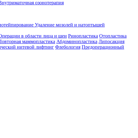
Внутриматочная озонотерапия
иотейпирование
Удаление мозолей и натоптышей
Операции в области лица и шеи
Ринопластика
Отопластика
Повторная маммопластика
Абдоминопластика
Липосакция
ческий нитевой лифтинг
Флебология
Предоперационный