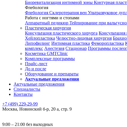
Биоревитализация интимной зоны
Контурная плас
Флебология
Флебология
Склеротерапия вен
Ультразвуковое дуп
Работа с ногтями и стопами
Аппаратный педикюр
Тейпирование при вальгусн
Пластическая хирургия
Консультация пластического хирурга
Консультация 
Хейлопластика
Челюстно-лицевая хирургия
Брахио
Липофилинг
Интимная пластика
Феморопластика
комплекс
Анестезия
Стационар
Программы послео
Косметика GMTClinic
Комплексные программы
Прайс-лист
До и после
Оборудование и препараты
Актуальные предложения
Актуальные предложения
Специалисты
Контакты
+7 (499) 229-29-99
Москва
,
Новинский б-р, 20 а, стр. 9
9:00 – 21:00 без выходных