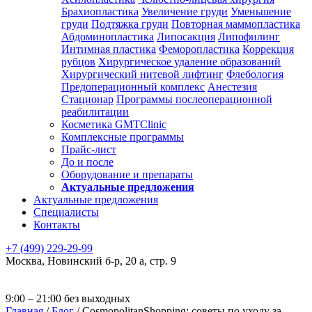
Брахиопластика
Увеличение груди
Уменьшение
груди
Подтяжка груди
Повторная маммопластика
Абдоминопластика
Липосакция
Липофилинг
Интимная пластика
Феморопластика
Коррекция
рубцов
Хирургическое удаление образований
Хирургический нитевой лифтинг
Флебология
Предоперационный комплекс
Анестезия
Стационар
Программы послеоперационной
реабилитации
Косметика GMTClinic
Комплексные программы
Прайс-лист
До и после
Оборудование и препараты
Актуальные предложения
Актуальные предложения
Специалисты
Контакты
+7 (499) 229-29-99
Москва
,
Новинский б-р, 20 а, стр. 9
9:00 – 21:00 без выходных
Главная
/
Блог
/
CosmopolitanShopping: советы по уходу за