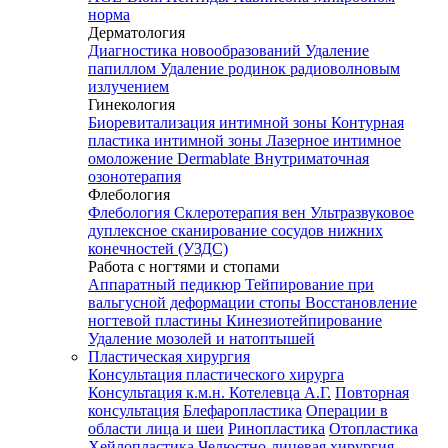
норма
Дерматология
Диагностика новообразований
Удаление
папиллом
Удаление родинок радиоволновым
излучением
Гинекология
Биоревитализация интимной зоны
Контурная
пластика интимной зоны
Лазерное интимное
омоложение Dermablate
Внутриматочная
озонотерапия
Флебология
Флебология
Склеротерапия вен
Ультразвуковое
дуплексное сканирование сосудов нижних
конечностей (УЗДС)
Работа с ногтями и стопами
Аппаратный педикюр
Тейпирование при
вальгусной деформации стопы
Восстановление
ногтевой пластины
Кинезиотейпирование
Удаление мозолей и натоптышей
Пластическая хирургия
Консультация пластического хирурга
Консультация к.м.н. Котелевца А.Г.
Повторная
консультация
Блефаропластика
Операции в
области лица и шеи
Ринопластика
Отопластика
Хейлопластика
Челюстно-лицевая хирургия