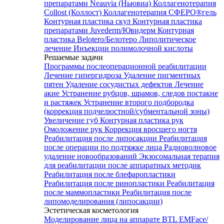
препаратами Neauvia (Ньювиа)
Коллагенотерапия
Collost (Коллост)
Коллагенотерапия СФЕРО®гель
Контурная пластика скул
Контурная пластика
препаратами Juvederm/Ювидерм
Контурная
пластика Belotero/Белотеро
Липолитическое
лечение
Инъекции полимолочной кислоты
Решаемые задачи
Программы послеоперационной реабилитации
Лечение гипергидроза
Удаление пигментных
пятен
Удаление сосудистых дефектов
Лечение
акне
Устранение рубцов, шрамов, следов постакне
и растяжек
Устранение второго подбородка
(коррекция подчелюстной/субментальной зоны)
Увеличение губ
Контурная пластика рук
Омоложение рук
Коррекция вросшего ногтя
Реабилитация после липосакции
Реабилитация
после операции по подтяжке лица
Радиоволновое
удаление новообразований
Экзосомальная терапия
для реабилитации после аппаратных методик
Реабилитация после блефаропластики
Реабилитация после ринопластики
Реабилитация
после маммопластики
Реабилитация после
липомоделирования (липосакции)
Эстетическая косметология
Моделирование лица на аппарате BTL EMFace/