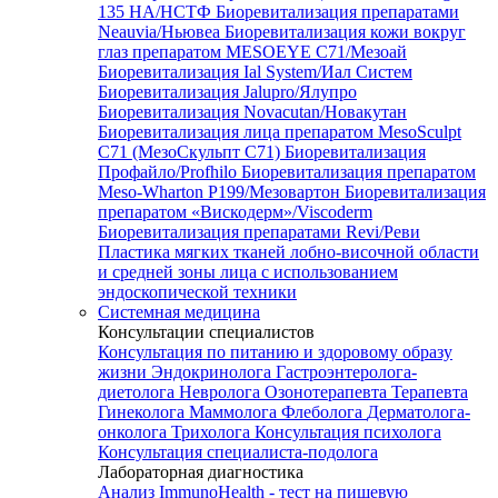
135 HA/НСТФ
Биоревитализация препаратами
Neauvia/Ньювеа
Биоревитализация кожи вокруг
глаз препаратом MESOEYE C71/Мезоай
Биоревитализация Ial System/Иал Систем
Биоревитализация Jalupro/Ялупро
Биоревитализация Novacutan/Новакутан
Биоревитализация лица препаратом MesoSculpt
C71 (МезоСкульпт С71)
Биоревитализация
Профайло/Profhilo
Биоревитализация препаратом
Meso-Wharton P199/Мезовартон
Биоревитализация
препаратом «Вискодерм»/Viscoderm
Биоревитализация препаратами Revi/Реви
Пластика мягких тканей лобно-височной области
и средней зоны лица с использованием
эндоскопической техники
Системная медицина
Консультации специалистов
Консультация по питанию и здоровому образу
жизни
Эндокринолога
Гастроэнтеролога-
диетолога
Невролога
Озонотерапевта
Терапевта
Гинеколога
Маммолога
Флеболога
Дерматолога-
онколога
Трихолога
Консультация психолога
Консультация специалиста-подолога
Лабораторная диагностика
Анализ ImmunoHealth - тест на пищевую