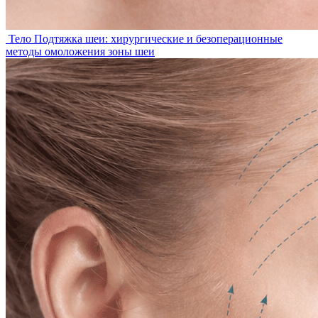
Тело
Подтяжка шеи: хирургические и безоперационные
методы омоложения зоны шеи