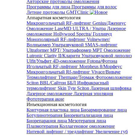
Авторские протоколы омоложения
Программы для лица
Программы для волос
Летние протоколы GMTClinic
Аппаратная косметология
Микроигольчатый RF-лифтинг Genius/Джениус
Омоложение LaseMD ULTRA / Ультра
Лазерное
омоложение Hollywood Spectra/ Голливуд
Монополярный RF-лифтинг Volnewmer/
Волньюмер
Ультразвуковой SMAS-лифтинг
Ultraformer MPT/ Ультраформер MPT
Омоложение
Lutronic Clarity II/Кларити
Ультразвуковой липолиз
Ulfit/Ульфит
4D-омоложение Fotona/Фотона
Игольчатый RF-лифтинг Morpheus 8/Морфеус
Микроигольчатый Rf-лифтинг Vivace/Виваче
Термолифтинг Thermage/Термаж
Фотоомоложение
Sciton BBL/Сайтон ББЛ
Инфракрасный
термолифтинг Skin Tyte Sciton
Лазерная шлифовка
Лазерное омоложение
Лазерная эпиляция
Фототерапия акне
Инъекционная косметология
Контурная пластика лица
Биоармирование лица
Ботулинотерапия
Биоревитализация лица
Биорепарация лица
Мезотерапия лица
Плазмотерапия
Коллагеновое омоложение
Нитевой лифтинг / тредлифтинг
Увеличение губ