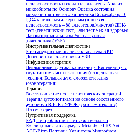
непереносимость и скрытые аллергены
Анализ
микробиоты по Осипову
Оценка состояния
микробиоты толстого кишечника Колонофлор-16
IgG4 к пищевым аллергенам (пищевая
непереносимость – 88 аллергенов/микстов)
ДНК-
тест (генетический тест)
Эли-тест
Чек-ап здоровья
Лабораторные анализы
Ультразвуковая
диагностика (УЗИ)
Инструментальная диагностика
Биоимпедансный анализ состава тела
ЭКГ
Диагностика волос и кожи
УЗИ
Инфузионная терапия
Витаминные и детокс-капельницы
Капельницы с
глутатионом
Лаеннек-терапия (плацентарная
терапия)
Большая аутогемоозонотерапия
(озонотерапия)
Терапия
Восстановление после пластических операций
Терапия аутобиотиками на основе собственного
аутобиома
ВЛОК / УФОК (фотогемотерапия)
Плазмаферез
Нутритивная поддержка
БАДы и пробиотики
Питьевой коллаген
Коллоидные фитоформулы
Metabiotic FRS
Anti
AGE-Biom
Пептиды Хавинсона
Микробиом