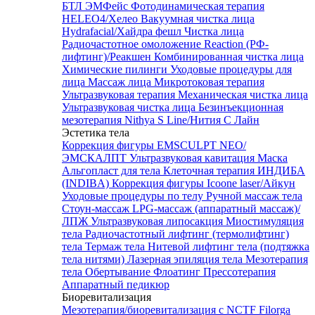
БТЛ ЭМФейс
Фотодинамическая терапия
HELEO4/Хелео
Вакуумная чистка лица
Hydrafacial/Хайдра фешл
Чистка лица
Радиочастотное омоложение Reaction (РФ-
лифтинг)/Реакшен
Комбинированная чистка лица
Химические пилинги
Уходовые процедуры для
лица
Массаж лица
Микротоковая терапия
Ультразвуковая терапия
Механическая чистка лица
Ультразвуковая чистка лица
Безинъекционная
мезотерапия Nithya S Line/Нития С Лайн
Эстетика тела
Коррекция фигуры EMSCULPT NEO/
ЭМСКАЛПТ
Ультразвуковая кавитация
Маска
Альгопласт для тела
Клеточная терапия ИНДИБА
(INDIBA)
Коррекция фигуры Icoone laser/Айкун
Уходовые процедуры по телу
Ручной массаж тела
Стоун-массаж
LPG-массаж (аппаратный массаж)/
ЛПЖ
Ультразвуковая липосакция
Миостимуляция
тела
Радиочастотный лифтинг (термолифтинг)
тела
Термаж тела
Нитевой лифтинг тела (подтяжка
тела нитями)
Лазерная эпиляция тела
Мезотерапия
тела
Обертывание
Флоатинг
Прессотерапия
Аппаратный педикюр
Биоревитализация
Мезотерапия/биоревитализация с NCTF Filorga