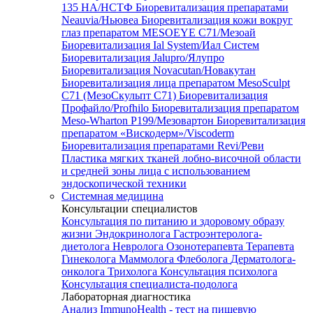
135 HA/НСТФ
Биоревитализация препаратами
Neauvia/Ньювеа
Биоревитализация кожи вокруг
глаз препаратом MESOEYE C71/Мезоай
Биоревитализация Ial System/Иал Систем
Биоревитализация Jalupro/Ялупро
Биоревитализация Novacutan/Новакутан
Биоревитализация лица препаратом MesoSculpt
C71 (МезоСкульпт С71)
Биоревитализация
Профайло/Profhilo
Биоревитализация препаратом
Meso-Wharton P199/Мезовартон
Биоревитализация
препаратом «Вискодерм»/Viscoderm
Биоревитализация препаратами Revi/Реви
Пластика мягких тканей лобно-височной области
и средней зоны лица с использованием
эндоскопической техники
Системная медицина
Консультации специалистов
Консультация по питанию и здоровому образу
жизни
Эндокринолога
Гастроэнтеролога-
диетолога
Невролога
Озонотерапевта
Терапевта
Гинеколога
Маммолога
Флеболога
Дерматолога-
онколога
Трихолога
Консультация психолога
Консультация специалиста-подолога
Лабораторная диагностика
Анализ ImmunoHealth - тест на пищевую