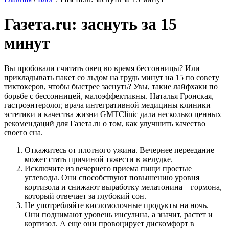
Газета.ru: заснуть за 15
минут
Вы пробовали считать овец во время бессонницы? Или
прикладывать пакет со льдом на грудь минут на 15 по совету
тиктокеров, чтобы быстрее заснуть? Увы, такие лайфхаки по
борьбе с бессонницей, малоэффективны. Наталья Гронская,
гастроэнтеролог, врача интегративной медицины клиники
эстетики и качества жизни GMTClinic дала несколько ценных
рекомендаций для Газета.ru о том, как улучшить качество
своего сна.
Откажитесь от плотного ужина. Вечернее переедание
может стать причиной тяжести в желудке.
Исключите из вечернего приема пищи простые
углеводы. Они способствуют повышению уровня
кортизола и снижают выработку мелатонина – гормона,
который отвечает за глубокий сон.
Не употребляйте кисломолочные продукты на ночь.
Они поднимают уровень инсулина, а значит, растет и
кортизол. А еще они провоцирует дискомфорт в