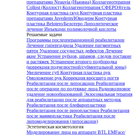
препаратами Neauvia (Ньювиа)
Коллагенотерапия
Collost (Коллост)
Коллагенотерапия СФЕРО®гель
Контурная пластика скул
Контурная пластика
препаратами Juvederm/Ювидерм
Контурная
пластика Belotero/Белотеро
Липолитическое
лечение
Инъекции полимолочной кислоты
Решаемые задачи
Программы послеоперационной реабилитации
Лечение гипергидроза
Удаление пигментных
пятен
Удаление сосудистых дефектов
Лечение
акне
Устранение рубцов, шрамов, следов постакне
и растяжек
Устранение второго подбородка
(коррекция подчелюстной/субментальной зоны)
Увеличение губ
Контурная пластика рук
Омоложение рук
Коррекция вросшего ногтя
Реабилитация после липосакции
Реабилитация
после операции по подтяжке лица
Радиоволновое
удаление новообразований
Экзосомальная терапия
для реабилитации после аппаратных методик
Реабилитация после блефаропластики
Реабилитация после ринопластики
Реабилитация
после маммопластики
Реабилитация после
липомоделирования (липосакции)
Эстетическая косметология
Моделирование лица на аппарате BTL EMFace/