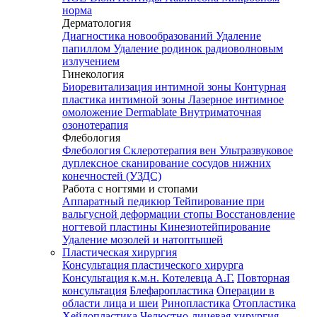
норма
Дерматология
Диагностика новообразований
Удаление
папиллом
Удаление родинок радиоволновым
излучением
Гинекология
Биоревитализация интимной зоны
Контурная
пластика интимной зоны
Лазерное интимное
омоложение Dermablate
Внутриматочная
озонотерапия
Флебология
Флебология
Склеротерапия вен
Ультразвуковое
дуплексное сканирование сосудов нижних
конечностей (УЗДС)
Работа с ногтями и стопами
Аппаратный педикюр
Тейпирование при
вальгусной деформации стопы
Восстановление
ногтевой пластины
Кинезиотейпирование
Удаление мозолей и натоптышей
Пластическая хирургия
Консультация пластического хирурга
Консультация к.м.н. Котелевца А.Г.
Повторная
консультация
Блефаропластика
Операции в
области лица и шеи
Ринопластика
Отопластика
Хейлопластика
Челюстно-лицевая хирургия