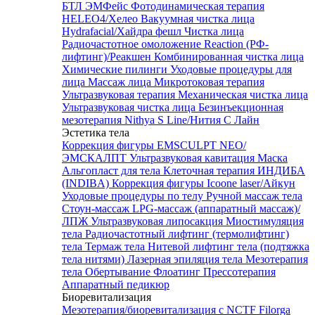
БТЛ ЭМФейс
Фотодинамическая терапия
HELEO4/Хелео
Вакуумная чистка лица
Hydrafacial/Хайдра фешл
Чистка лица
Радиочастотное омоложение Reaction (РФ-
лифтинг)/Реакшен
Комбинированная чистка лица
Химические пилинги
Уходовые процедуры для
лица
Массаж лица
Микротоковая терапия
Ультразвуковая терапия
Механическая чистка лица
Ультразвуковая чистка лица
Безинъекционная
мезотерапия Nithya S Line/Нития С Лайн
Эстетика тела
Коррекция фигуры EMSCULPT NEO/
ЭМСКАЛПТ
Ультразвуковая кавитация
Маска
Альгопласт для тела
Клеточная терапия ИНДИБА
(INDIBA)
Коррекция фигуры Icoone laser/Айкун
Уходовые процедуры по телу
Ручной массаж тела
Стоун-массаж
LPG-массаж (аппаратный массаж)/
ЛПЖ
Ультразвуковая липосакция
Миостимуляция
тела
Радиочастотный лифтинг (термолифтинг)
тела
Термаж тела
Нитевой лифтинг тела (подтяжка
тела нитями)
Лазерная эпиляция тела
Мезотерапия
тела
Обертывание
Флоатинг
Прессотерапия
Аппаратный педикюр
Биоревитализация
Мезотерапия/биоревитализация с NCTF Filorga