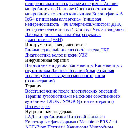
непереносимость и скрытые аллергены
Анализ
микробиоты по Осипову
Оценка состояния
микробиоты толстого кишечника Колонофлор-16
IgG4 к пищевым аллергенам (пищевая
непереносимость – 88 аллергенов/микстов)
ДНК-
тест (генетический тест)
Эли-тест
Чек-ап здоровья
Лабораторные анализы
Ультразвуковая
диагностика (УЗИ)
Инструментальная диагностика
Биоимпедансный анализ состава тела
ЭКГ
Диагностика волос и кожи
УЗИ
Инфузионная терапия
Витаминные и детокс-капельницы
Капельницы с
глутатионом
Лаеннек-терапия (плацентарная
терапия)
Большая аутогемоозонотерапия
(озонотерапия)
Терапия
Восстановление после пластических операций
Терапия аутобиотиками на основе собственного
аутобиома
ВЛОК / УФОК (фотогемотерапия)
Плазмаферез
Нутритивная поддержка
БАДы и пробиотики
Питьевой коллаген
Коллоидные фитоформулы
Metabiotic FRS
Anti
AGE-Biom
Пептиды Хавинсона
Микробиом