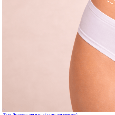
Тело
Липосакция или абдоминопластика?