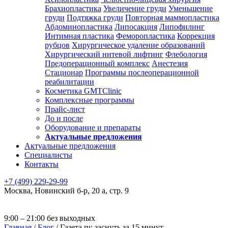
Брахиопластика
Увеличение груди
Уменьшение
груди
Подтяжка груди
Повторная маммопластика
Абдоминопластика
Липосакция
Липофилинг
Интимная пластика
Феморопластика
Коррекция
рубцов
Хирургическое удаление образований
Хирургический нитевой лифтинг
Флебология
Предоперационный комплекс
Анестезия
Стационар
Программы послеоперационной
реабилитации
Косметика GMTClinic
Комплексные программы
Прайс-лист
До и после
Оборудование и препараты
Актуальные предложения
Актуальные предложения
Специалисты
Контакты
+7 (499) 229-29-99
Москва
,
Новинский б-р, 20 а, стр. 9
9:00 – 21:00 без выходных
Главная
/
Блог
/
Газета.ru: заснуть за 15 минут