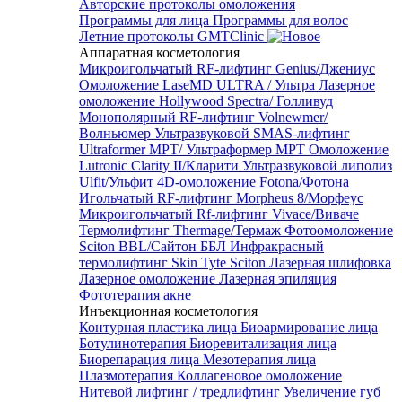
Авторские протоколы омоложения
Программы для лица
Программы для волос
Летние протоколы GMTClinic
Аппаратная косметология
Микроигольчатый RF-лифтинг Genius/Джениус
Омоложение LaseMD ULTRA / Ультра
Лазерное
омоложение Hollywood Spectra/ Голливуд
Монополярный RF-лифтинг Volnewmer/
Волньюмер
Ультразвуковой SMAS-лифтинг
Ultraformer MPT/ Ультраформер MPT
Омоложение
Lutronic Clarity II/Кларити
Ультразвуковой липолиз
Ulfit/Ульфит
4D-омоложение Fotona/Фотона
Игольчатый RF-лифтинг Morpheus 8/Морфеус
Микроигольчатый Rf-лифтинг Vivace/Виваче
Термолифтинг Thermage/Термаж
Фотоомоложение
Sciton BBL/Сайтон ББЛ
Инфракрасный
термолифтинг Skin Tyte Sciton
Лазерная шлифовка
Лазерное омоложение
Лазерная эпиляция
Фототерапия акне
Инъекционная косметология
Контурная пластика лица
Биоармирование лица
Ботулинотерапия
Биоревитализация лица
Биорепарация лица
Мезотерапия лица
Плазмотерапия
Коллагеновое омоложение
Нитевой лифтинг / тредлифтинг
Увеличение губ