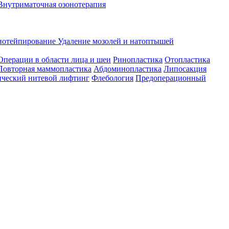
Внутриматочная озонотерапия
иотейпирование
Удаление мозолей и натоптышей
Операции в области лица и шеи
Ринопластика
Отопластика
Повторная маммопластика
Абдоминопластика
Липосакция
ческий нитевой лифтинг
Флебология
Предоперационный