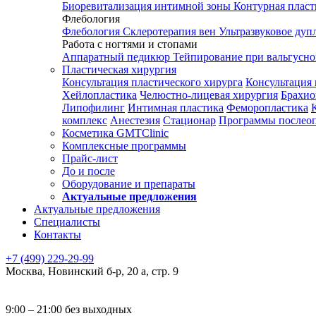
Биоревитализация интимной зоны
Контурная плас
Флебология
Флебология
Склеротерапия вен
Ультразвуковое дуп
Работа с ногтями и стопами
Аппаратный педикюр
Тейпирование при вальгусн
Пластическая хирургия
Консультация пластического хирурга
Консультация 
Хейлопластика
Челюстно-лицевая хирургия
Брахио
Липофилинг
Интимная пластика
Феморопластика
комплекс
Анестезия
Стационар
Программы послео
Косметика GMTClinic
Комплексные программы
Прайс-лист
До и после
Оборудование и препараты
Актуальные предложения
Актуальные предложения
Специалисты
Контакты
+7 (499) 229-29-99
Москва
,
Новинский б-р, 20 а, стр. 9
9:00 – 21:00 без выходных