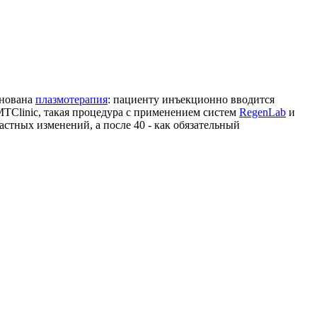
снована
плазмотерапия
: пациенту инъекционно вводится
TClinic, такая процедура с применением систем
RegenLab
и
тных изменений, а после 40 - как обязательный