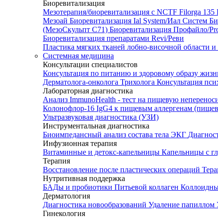
Биоревитализация
Мезотерапия/биоревитализация с NCTF Filorga 1
Мезоай
Биоревитализация Ial System/Иал Систем
Би
(МезоСкульпт С71)
Биоревитализация Профайло/Pro
Биоревитализация препаратами Revi/Реви
Пластика мягких тканей лобно-височной области и
Системная медицина
Консультации специалистов
Консультация по питанию и здоровому образу жиз
Дерматолога-онколога
Трихолога
Консультация пси
Лабораторная диагностика
Анализ ImmunoHealth - тест на пищевую неперенос
Колонофлор-16
IgG4 к пищевым аллергенам (пищев
Ультразвуковая диагностика (УЗИ)
Инструментальная диагностика
Биоимпедансный анализ состава тела
ЭКГ
Диагнос
Инфузионная терапия
Витаминные и детокс-капельницы
Капельницы с г
Терапия
Восстановление после пластических операций
Тера
Нутритивная поддержка
БАДы и пробиотики
Питьевой коллаген
Коллоидн
Дерматология
Диагностика новообразований
Удаление папиллом
Гинекология