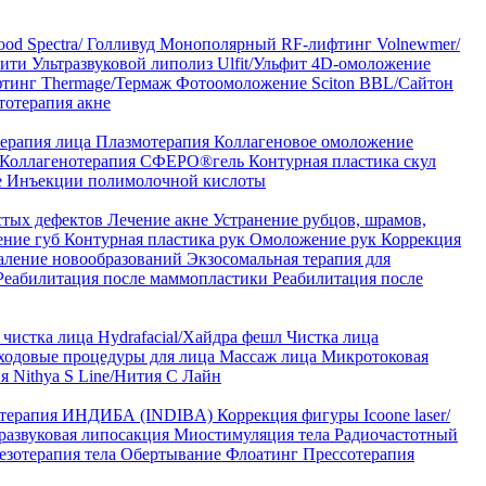
od Spectra/ Голливуд
Монополярный RF-лифтинг Volnewmer/
арити
Ультразвуковой липолиз Ulfit/Ульфит
4D-омоложение
тинг Thermage/Термаж
Фотоомоложение Sciton BBL/Сайтон
тотерапия акне
ерапия лица
Плазмотерапия
Коллагеновое омоложение
Коллагенотерапия СФЕРО®гель
Контурная пластика скул
е
Инъекции полимолочной кислоты
стых дефектов
Лечение акне
Устранение рубцов, шрамов,
ение губ
Контурная пластика рук
Омоложение рук
Коррекция
аление новообразований
Экзосомальная терапия для
Реабилитация после маммопластики
Реабилитация после
чистка лица Hydrafacial/Хайдра фешл
Чистка лица
ходовые процедуры для лица
Массаж лица
Микротоковая
я Nithya S Line/Нития С Лайн
 терапия ИНДИБА (INDIBA)
Коррекция фигуры Icoone laser/
развуковая липосакция
Миостимуляция тела
Радиочастотный
езотерапия тела
Обертывание
Флоатинг
Прессотерапия