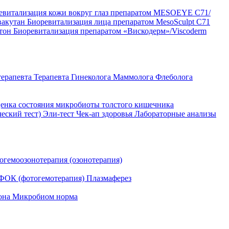
евитализация кожи вокруг глаз препаратом MESOEYE C71/
вакутан
Биоревитализация лица препаратом MesoSculpt C71
ртон
Биоревитализация препаратом «Вискодерм»/Viscoderm
терапевта
Терапевта
Гинеколога
Маммолога
Флеболога
енка состояния микробиоты толстого кишечника
ческий тест)
Эли-тест
Чек-ап здоровья
Лабораторные анализы
огемоозонотерапия (озонотерапия)
ФОК (фотогемотерапия)
Плазмаферез
она
Микробиом норма