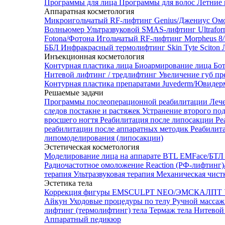
Программы для лица
Программы для волос
Летние 
Аппаратная косметология
Микроигольчатый RF-лифтинг Genius/Джениус
Омо
Волньюмер
Ультразвуковой SMAS-лифтинг Ultrafo
Fotona/Фотона
Игольчатый RF-лифтинг Morpheus 
ББЛ
Инфракрасный термолифтинг Skin Tyte Sciton
Инъекционная косметология
Контурная пластика лица
Биоармирование лица
Бо
Нитевой лифтинг / тредлифтинг
Увеличение губ пр
Контурная пластика препаратами Juvederm/Ювиде
Решаемые задачи
Программы послеоперационной реабилитации
Леч
следов постакне и растяжек
Устранение второго по
вросшего ногтя
Реабилитация после липосакции
Ре
реабилитации после аппаратных методик
Реабилит
липомоделирования (липосакции)
Эстетическая косметология
Моделирование лица на аппарате BTL EMFace/Б
Радиочастотное омоложение Reaction (РФ-лифтинг
терапия
Ультразвуковая терапия
Механическая чист
Эстетика тела
Коррекция фигуры EMSCULPT NEO/ЭМСКАЛПТ
Айкун
Уходовые процедуры по телу
Ручной массаж
лифтинг (термолифтинг) тела
Термаж тела
Нитевой 
Аппаратный педикюр