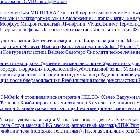
протоколы GMTClinic
ложение LaseMD ULTRA / Ультра
Лазерное омоложение Hollywo
rmer MPT/ Ультраформер MPT
Омоложение Lutronic Clarity II/Кл
8/Морфеус
Микроигольчатый Rf-лифтинг Vivace/Виваче
Термолиф
Лазерная шлифовка
Лазерное омоложение
Лазерная эпиляция
Фо
тулинотерапия
Биоревитализация лица
Биорепарация лица
Мезот
епаратами Neauvia (Ньювиа)
Коллагенотерапия Collost (Коллост)
рм
Контурная пластика Belotero/Белотеро
Липолитическое лечени
ение гипергидроза
Удаление пигментных пятен
Удаление сосуди
дбородка (коррекция подчелюстной/субментальной зоны)
Увелич
абилитация после операции по подтяжке лица
Радиоволновое уд
ация после блефаропластики
Реабилитация после ринопластики
ТЛ ЭМФейс
Фотодинамическая терапия HELEO4/Хелео
Вакуумная 
)/Реакшен
Комбинированная чистка лица
Химические пилинги
У
ка лица
Ультразвуковая чистка лица
Безинъекционная мезотерапи
Ультразвуковая кавитация
Маска Альгопласт для тела
Клеточная
 тела
Стоун-массаж
LPG-массаж (аппаратный массаж)/ЛПЖ
Ульт
лифтинг тела (подтяжка тела нитями)
Лазерная эпиляция тела
М