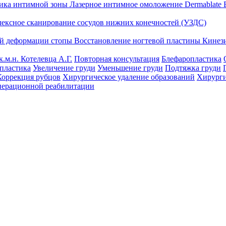
тика интимной зоны
Лазерное интимное омоложение Dermablate
лексное сканирование сосудов нижних конечностей (УЗДС)
ой деформации стопы
Восстановление ногтевой пластины
Кинез
к.м.н. Котелевца А.Г.
Повторная консультация
Блефаропластика
пластика
Увеличение груди
Уменьшение груди
Подтяжка груди
Коррекция рубцов
Хирургическое удаление образований
Хирурги
перационной реабилитации