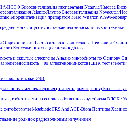
35 HA/НСТФ
Биоревитализация препаратами Neauvia/Ньювеа
Биор
оревитализация Jalupro/Ялупро
Биоревитализация Novacutan/Но
fhilo
Биоревитализация препаратом Meso-Wharton P199/Мезова
 средней зоны лица с использованием эндоскопической техники
ни
Эндокринолога
Гастроэнтеролога-диетолога
Невролога
Озоно
холога
Консультация специалиста-подолога
имость и скрытые аллергены
Анализ микробиоты по Осипову
Оц
ая непереносимость – 88 аллергенов/микстов)
ДНК-тест (генети
тика волос и кожи
УЗИ
лутатионом
Лаеннек-терапия (плацентарная терапия)
Большая аут
пия аутобиотиками на основе собственного аутобиома
ВЛОК / У
ые фитоформулы
Metabiotic FRS
Anti AGE-Biom
Пептиды Хавинс
Удаление родинок радиоволновым излучением