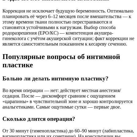
Коррекция не исключает будущую беременность. Оптимально
планировать её через 6–12 месяцев после вмешательства — к
этому времени ткани полностью перестраиваются и
становятся устойчивыми к нагрузкам. Выбор способа
родоразрешения (ЕРО/КС) — компетенция акушера-
гинеколога с учётом акушерской ситуации; факт коррекции не
является самостоятельным показанием к кесареву сечению.
Популярные вопросы об интимной
пластике
Больно ли делать интимную пластику?
Во время операции — нет: действует местная анестезия/
седация. После — дискомфорт сравним с ощущением
«царапины» в чувствительной зоне и хорошо контролируется
анальгетиками. Самые ощутимые сутки — первые двое.
Сколько длится операция?
От 30 минут (гименопластика) до 60–90 минут (лабипластика,
вагинопластика или их сочетание). На консультации вы