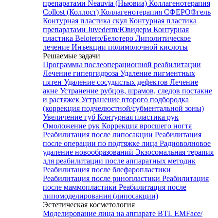
препаратами Neauvia (Ньювиа)
Коллагенотерапия
Collost (Коллост)
Коллагенотерапия СФЕРО®гель
Контурная пластика скул
Контурная пластика
препаратами Juvederm/Ювидерм
Контурная
пластика Belotero/Белотеро
Липолитическое
лечение
Инъекции полимолочной кислоты
Решаемые задачи
Программы послеоперационной реабилитации
Лечение гипергидроза
Удаление пигментных
пятен
Удаление сосудистых дефектов
Лечение
акне
Устранение рубцов, шрамов, следов постакне
и растяжек
Устранение второго подбородка
(коррекция подчелюстной/субментальной зоны)
Увеличение губ
Контурная пластика рук
Омоложение рук
Коррекция вросшего ногтя
Реабилитация после липосакции
Реабилитация
после операции по подтяжке лица
Радиоволновое
удаление новообразований
Экзосомальная терапия
для реабилитации после аппаратных методик
Реабилитация после блефаропластики
Реабилитация после ринопластики
Реабилитация
после маммопластики
Реабилитация после
липомоделирования (липосакции)
Эстетическая косметология
Моделирование лица на аппарате BTL EMFace/