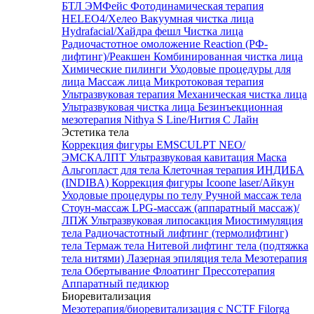
БТЛ ЭМФейс
Фотодинамическая терапия
HELEO4/Хелео
Вакуумная чистка лица
Hydrafacial/Хайдра фешл
Чистка лица
Радиочастотное омоложение Reaction (РФ-
лифтинг)/Реакшен
Комбинированная чистка лица
Химические пилинги
Уходовые процедуры для
лица
Массаж лица
Микротоковая терапия
Ультразвуковая терапия
Механическая чистка лица
Ультразвуковая чистка лица
Безинъекционная
мезотерапия Nithya S Line/Нития С Лайн
Эстетика тела
Коррекция фигуры EMSCULPT NEO/
ЭМСКАЛПТ
Ультразвуковая кавитация
Маска
Альгопласт для тела
Клеточная терапия ИНДИБА
(INDIBA)
Коррекция фигуры Icoone laser/Айкун
Уходовые процедуры по телу
Ручной массаж тела
Стоун-массаж
LPG-массаж (аппаратный массаж)/
ЛПЖ
Ультразвуковая липосакция
Миостимуляция
тела
Радиочастотный лифтинг (термолифтинг)
тела
Термаж тела
Нитевой лифтинг тела (подтяжка
тела нитями)
Лазерная эпиляция тела
Мезотерапия
тела
Обертывание
Флоатинг
Прессотерапия
Аппаратный педикюр
Биоревитализация
Мезотерапия/биоревитализация с NCTF Filorga