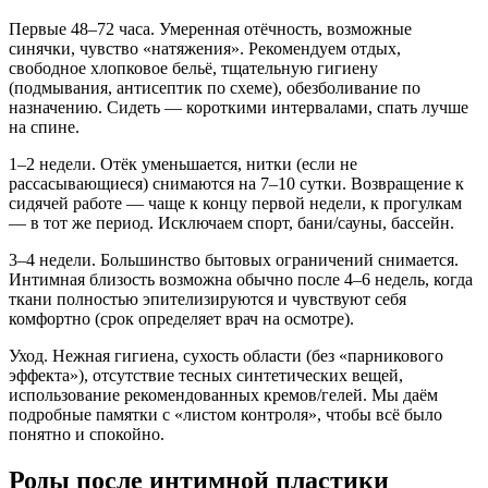
Первые 48–72 часа. Умеренная отёчность, возможные
синячки, чувство «натяжения». Рекомендуем отдых,
свободное хлопковое бельё, тщательную гигиену
(подмывания, антисептик по схеме), обезболивание по
назначению. Сидеть — короткими интервалами, спать лучше
на спине.
1–2 недели. Отёк уменьшается, нитки (если не
рассасывающиеся) снимаются на 7–10 сутки. Возвращение к
сидячей работе — чаще к концу первой недели, к прогулкам
— в тот же период. Исключаем спорт, бани/сауны, бассейн.
3–4 недели. Большинство бытовых ограничений снимается.
Интимная близость возможна обычно после 4–6 недель, когда
ткани полностью эпителизируются и чувствуют себя
комфортно (срок определяет врач на осмотре).
Уход. Нежная гигиена, сухость области (без «парникового
эффекта»), отсутствие тесных синтетических вещей,
использование рекомендованных кремов/гелей. Мы даём
подробные памятки с «листом контроля», чтобы всё было
понятно и спокойно.
Роды после интимной пластики