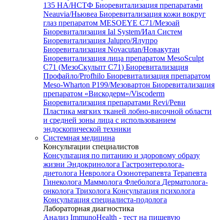
135 HA/НСТФ
Биоревитализация препаратами
Neauvia/Ньювеа
Биоревитализация кожи вокруг
глаз препаратом MESOEYE C71/Мезоай
Биоревитализация Ial System/Иал Систем
Биоревитализация Jalupro/Ялупро
Биоревитализация Novacutan/Новакутан
Биоревитализация лица препаратом MesoSculpt
C71 (МезоСкульпт С71)
Биоревитализация
Профайло/Profhilo
Биоревитализация препаратом
Meso-Wharton P199/Мезовартон
Биоревитализация
препаратом «Вискодерм»/Viscoderm
Биоревитализация препаратами Revi/Реви
Пластика мягких тканей лобно-височной области
и средней зоны лица с использованием
эндоскопической техники
Системная медицина
Консультации специалистов
Консультация по питанию и здоровому образу
жизни
Эндокринолога
Гастроэнтеролога-
диетолога
Невролога
Озонотерапевта
Терапевта
Гинеколога
Маммолога
Флеболога
Дерматолога-
онколога
Трихолога
Консультация психолога
Консультация специалиста-подолога
Лабораторная диагностика
Анализ ImmunoHealth - тест на пищевую