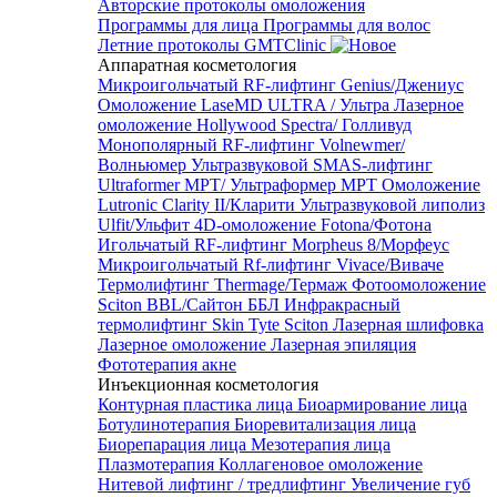
Авторские протоколы омоложения
Программы для лица
Программы для волос
Летние протоколы GMTClinic
Аппаратная косметология
Микроигольчатый RF-лифтинг Genius/Джениус
Омоложение LaseMD ULTRA / Ультра
Лазерное
омоложение Hollywood Spectra/ Голливуд
Монополярный RF-лифтинг Volnewmer/
Волньюмер
Ультразвуковой SMAS-лифтинг
Ultraformer MPT/ Ультраформер MPT
Омоложение
Lutronic Clarity II/Кларити
Ультразвуковой липолиз
Ulfit/Ульфит
4D-омоложение Fotona/Фотона
Игольчатый RF-лифтинг Morpheus 8/Морфеус
Микроигольчатый Rf-лифтинг Vivace/Виваче
Термолифтинг Thermage/Термаж
Фотоомоложение
Sciton BBL/Сайтон ББЛ
Инфракрасный
термолифтинг Skin Tyte Sciton
Лазерная шлифовка
Лазерное омоложение
Лазерная эпиляция
Фототерапия акне
Инъекционная косметология
Контурная пластика лица
Биоармирование лица
Ботулинотерапия
Биоревитализация лица
Биорепарация лица
Мезотерапия лица
Плазмотерапия
Коллагеновое омоложение
Нитевой лифтинг / тредлифтинг
Увеличение губ