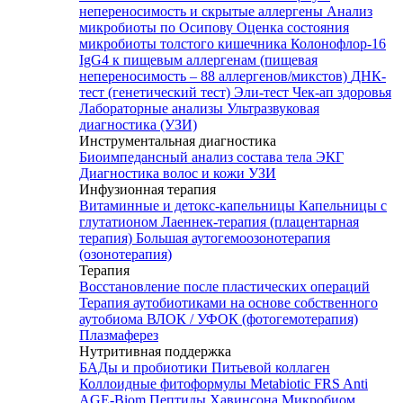
непереносимость и скрытые аллергены
Анализ
микробиоты по Осипову
Оценка состояния
микробиоты толстого кишечника Колонофлор-16
IgG4 к пищевым аллергенам (пищевая
непереносимость – 88 аллергенов/микстов)
ДНК-
тест (генетический тест)
Эли-тест
Чек-ап здоровья
Лабораторные анализы
Ультразвуковая
диагностика (УЗИ)
Инструментальная диагностика
Биоимпедансный анализ состава тела
ЭКГ
Диагностика волос и кожи
УЗИ
Инфузионная терапия
Витаминные и детокс-капельницы
Капельницы с
глутатионом
Лаеннек-терапия (плацентарная
терапия)
Большая аутогемоозонотерапия
(озонотерапия)
Терапия
Восстановление после пластических операций
Терапия аутобиотиками на основе собственного
аутобиома
ВЛОК / УФОК (фотогемотерапия)
Плазмаферез
Нутритивная поддержка
БАДы и пробиотики
Питьевой коллаген
Коллоидные фитоформулы
Metabiotic FRS
Anti
AGE-Biom
Пептиды Хавинсона
Микробиом