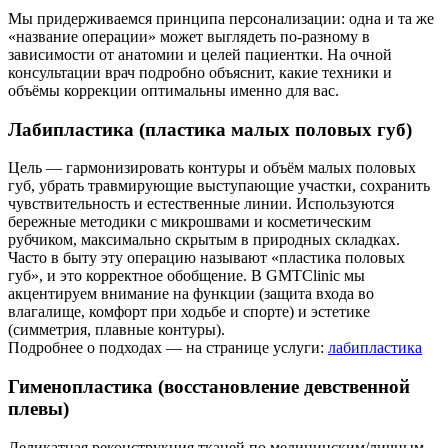
Мы придерживаемся принципа персонализации: одна и та же
«название операции» может выглядеть по-разному в
зависимости от анатомии и целей пациентки. На очной
консультации врач подробно объяснит, какие техники и
объёмы коррекции оптимальны именно для вас.
Лабипластика (пластика малых половых губ)
Цель — гармонизировать контуры и объём малых половых
губ, убрать травмирующие выступающие участки, сохранить
чувствительность и естественные линии. Используются
бережные методики с микрошвами и косметическим
рубчиком, максимально скрытым в природных складках.
Часто в быту эту операцию называют «пластика половых
губ», и это корректное обобщение. В GMTClinic мы
акцентируем внимание на функции (защита входа во
влагалище, комфорт при ходьбе и спорте) и эстетике
(симметрия, плавные контуры).
Подробнее о подходах — на странице услуги:
лабипластика
Гименопластика (восстановление девственной
плевы)
Деликатная реконструкция тканей по медицинским/личным