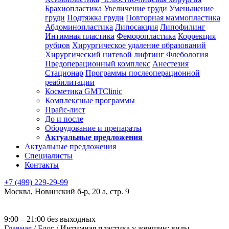
Брахиопластика
Увеличение груди
Уменьшение
груди
Подтяжка груди
Повторная маммопластика
Абдоминопластика
Липосакция
Липофилинг
Интимная пластика
Феморопластика
Коррекция
рубцов
Хирургическое удаление образований
Хирургический нитевой лифтинг
Флебология
Предоперационный комплекс
Анестезия
Стационар
Программы послеоперационной
реабилитации
Косметика GMTClinic
Комплексные программы
Прайс-лист
До и после
Оборудование и препараты
Актуальные предложения
Актуальные предложения
Специалисты
Контакты
+7 (499) 229-29-99
Москва
,
Новинский б-р, 20 а, стр. 9
9:00 – 21:00 без выходных
Главная
/
Блог
/
Интимная пластика у женщин: виды