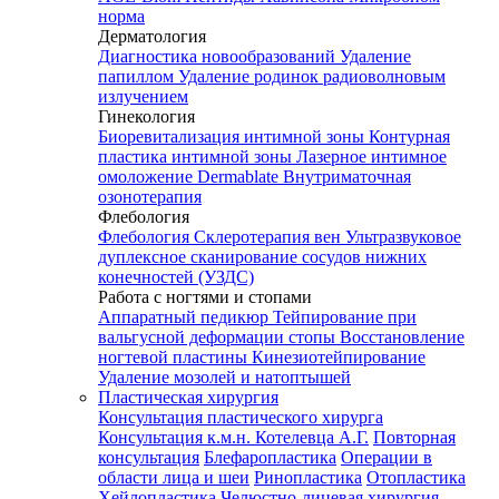
норма
Дерматология
Диагностика новообразований
Удаление
папиллом
Удаление родинок радиоволновым
излучением
Гинекология
Биоревитализация интимной зоны
Контурная
пластика интимной зоны
Лазерное интимное
омоложение Dermablate
Внутриматочная
озонотерапия
Флебология
Флебология
Склеротерапия вен
Ультразвуковое
дуплексное сканирование сосудов нижних
конечностей (УЗДС)
Работа с ногтями и стопами
Аппаратный педикюр
Тейпирование при
вальгусной деформации стопы
Восстановление
ногтевой пластины
Кинезиотейпирование
Удаление мозолей и натоптышей
Пластическая хирургия
Консультация пластического хирурга
Консультация к.м.н. Котелевца А.Г.
Повторная
консультация
Блефаропластика
Операции в
области лица и шеи
Ринопластика
Отопластика
Хейлопластика
Челюстно-лицевая хирургия