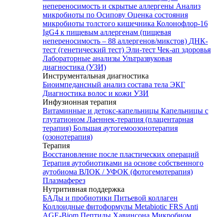
непереносимость и скрытые аллергены
Анализ
микробиоты по Осипову
Оценка состояния
микробиоты толстого кишечника Колонофлор-16
IgG4 к пищевым аллергенам (пищевая
непереносимость – 88 аллергенов/микстов)
ДНК-
тест (генетический тест)
Эли-тест
Чек-ап здоровья
Лабораторные анализы
Ультразвуковая
диагностика (УЗИ)
Инструментальная диагностика
Биоимпедансный анализ состава тела
ЭКГ
Диагностика волос и кожи
УЗИ
Инфузионная терапия
Витаминные и детокс-капельницы
Капельницы с
глутатионом
Лаеннек-терапия (плацентарная
терапия)
Большая аутогемоозонотерапия
(озонотерапия)
Терапия
Восстановление после пластических операций
Терапия аутобиотиками на основе собственного
аутобиома
ВЛОК / УФОК (фотогемотерапия)
Плазмаферез
Нутритивная поддержка
БАДы и пробиотики
Питьевой коллаген
Коллоидные фитоформулы
Metabiotic FRS
Anti
AGE-Biom
Пептиды Хавинсона
Микробиом