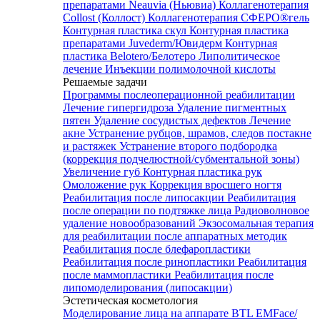
препаратами Neauvia (Ньювиа)
Коллагенотерапия
Collost (Коллост)
Коллагенотерапия СФЕРО®гель
Контурная пластика скул
Контурная пластика
препаратами Juvederm/Ювидерм
Контурная
пластика Belotero/Белотеро
Липолитическое
лечение
Инъекции полимолочной кислоты
Решаемые задачи
Программы послеоперационной реабилитации
Лечение гипергидроза
Удаление пигментных
пятен
Удаление сосудистых дефектов
Лечение
акне
Устранение рубцов, шрамов, следов постакне
и растяжек
Устранение второго подбородка
(коррекция подчелюстной/субментальной зоны)
Увеличение губ
Контурная пластика рук
Омоложение рук
Коррекция вросшего ногтя
Реабилитация после липосакции
Реабилитация
после операции по подтяжке лица
Радиоволновое
удаление новообразований
Экзосомальная терапия
для реабилитации после аппаратных методик
Реабилитация после блефаропластики
Реабилитация после ринопластики
Реабилитация
после маммопластики
Реабилитация после
липомоделирования (липосакции)
Эстетическая косметология
Моделирование лица на аппарате BTL EMFace/