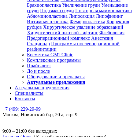
Брахиопластика
Увеличение груди
Уменьшение
груди
Подтяжка груди
Повторная маммопластика
Абдоминопластика
Липосакция
Липофилинг
Интимная пластика
Феморопластика
Коррекция
рубцов
Хирургическое удаление образований
Хирургический нитевой лифтинг
Флебология
Предоперационный комплекс
Анестезия
Стационар
Программы послеоперационной
реабилитации
Косметика GMTClinic
Комплексные программы
Прайс-лист
До и после
Оборудование и препараты
Актуальные предложения
Актуальные предложения
Специалисты
Контакты
+7 (499) 229-29-99
Москва
,
Новинский б-р, 20 а, стр. 9
9:00 – 21:00 без выходных
Главная
/
Блог
/
Как избавиться от черных точек?