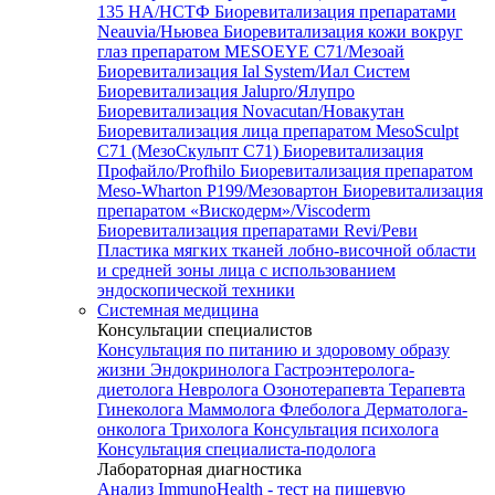
135 HA/НСТФ
Биоревитализация препаратами
Neauvia/Ньювеа
Биоревитализация кожи вокруг
глаз препаратом MESOEYE C71/Мезоай
Биоревитализация Ial System/Иал Систем
Биоревитализация Jalupro/Ялупро
Биоревитализация Novacutan/Новакутан
Биоревитализация лица препаратом MesoSculpt
C71 (МезоСкульпт С71)
Биоревитализация
Профайло/Profhilo
Биоревитализация препаратом
Meso-Wharton P199/Мезовартон
Биоревитализация
препаратом «Вискодерм»/Viscoderm
Биоревитализация препаратами Revi/Реви
Пластика мягких тканей лобно-височной области
и средней зоны лица с использованием
эндоскопической техники
Системная медицина
Консультации специалистов
Консультация по питанию и здоровому образу
жизни
Эндокринолога
Гастроэнтеролога-
диетолога
Невролога
Озонотерапевта
Терапевта
Гинеколога
Маммолога
Флеболога
Дерматолога-
онколога
Трихолога
Консультация психолога
Консультация специалиста-подолога
Лабораторная диагностика
Анализ ImmunoHealth - тест на пищевую