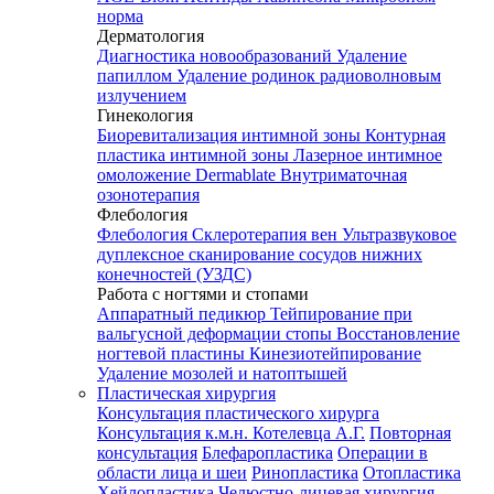
норма
Дерматология
Диагностика новообразований
Удаление
папиллом
Удаление родинок радиоволновым
излучением
Гинекология
Биоревитализация интимной зоны
Контурная
пластика интимной зоны
Лазерное интимное
омоложение Dermablate
Внутриматочная
озонотерапия
Флебология
Флебология
Склеротерапия вен
Ультразвуковое
дуплексное сканирование сосудов нижних
конечностей (УЗДС)
Работа с ногтями и стопами
Аппаратный педикюр
Тейпирование при
вальгусной деформации стопы
Восстановление
ногтевой пластины
Кинезиотейпирование
Удаление мозолей и натоптышей
Пластическая хирургия
Консультация пластического хирурга
Консультация к.м.н. Котелевца А.Г.
Повторная
консультация
Блефаропластика
Операции в
области лица и шеи
Ринопластика
Отопластика
Хейлопластика
Челюстно-лицевая хирургия