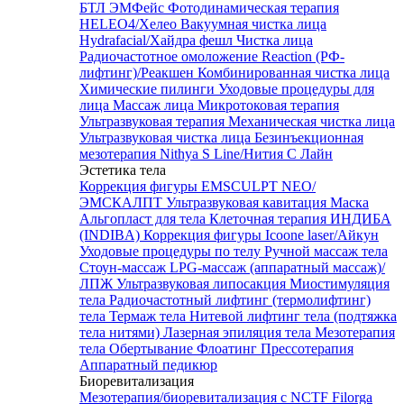
БТЛ ЭМФейс
Фотодинамическая терапия
HELEO4/Хелео
Вакуумная чистка лица
Hydrafacial/Хайдра фешл
Чистка лица
Радиочастотное омоложение Reaction (РФ-
лифтинг)/Реакшен
Комбинированная чистка лица
Химические пилинги
Уходовые процедуры для
лица
Массаж лица
Микротоковая терапия
Ультразвуковая терапия
Механическая чистка лица
Ультразвуковая чистка лица
Безинъекционная
мезотерапия Nithya S Line/Нития С Лайн
Эстетика тела
Коррекция фигуры EMSCULPT NEO/
ЭМСКАЛПТ
Ультразвуковая кавитация
Маска
Альгопласт для тела
Клеточная терапия ИНДИБА
(INDIBA)
Коррекция фигуры Icoone laser/Айкун
Уходовые процедуры по телу
Ручной массаж тела
Стоун-массаж
LPG-массаж (аппаратный массаж)/
ЛПЖ
Ультразвуковая липосакция
Миостимуляция
тела
Радиочастотный лифтинг (термолифтинг)
тела
Термаж тела
Нитевой лифтинг тела (подтяжка
тела нитями)
Лазерная эпиляция тела
Мезотерапия
тела
Обертывание
Флоатинг
Прессотерапия
Аппаратный педикюр
Биоревитализация
Мезотерапия/биоревитализация с NCTF Filorga