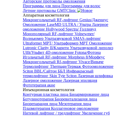
Авторские протоколы омоложения
Программы для лица
Программы для волос
Летние протоколы GMTClinic
Аппаратная косметология
Микроигольчатый RF-лифтинг Genius/Джениус
Омоложение LaseMD ULTRA / Ультра
Лазерное
омоложение Hollywood Spectra/ Голливуд
Монополярный RF-лифтинг Volnewmer/
Волньюмер
Ультразвуковой SMAS-лифтинг
Ultraformer MPT/ Ультраформер MPT
Омоложение
Lutronic Clarity II/Кларити
Ультразвуковой липолиз
Ulfit/Ульфит
4D-омоложение Fotona/Фотона
Игольчатый RF-лифтинг Morpheus 8/Морфеус
Микроигольчатый Rf-лифтинг Vivace/Виваче
Термолифтинг Thermage/Термаж
Фотоомоложение
Sciton BBL/Сайтон ББЛ
Инфракрасный
термолифтинг Skin Tyte Sciton
Лазерная шлифовка
Лазерное омоложение
Лазерная эпиляция
Фототерапия акне
Инъекционная косметология
Контурная пластика лица
Биоармирование лица
Ботулинотерапия
Биоревитализация лица
Биорепарация лица
Мезотерапия лица
Плазмотерапия
Коллагеновое омоложение
Нитевой лифтинг / тредлифтинг
Увеличение губ