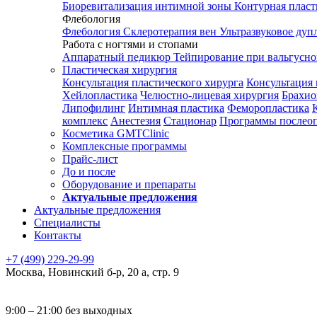
Биоревитализация интимной зоны
Контурная плас
Флебология
Флебология
Склеротерапия вен
Ультразвуковое дуп
Работа с ногтями и стопами
Аппаратный педикюр
Тейпирование при вальгусн
Пластическая хирургия
Консультация пластического хирурга
Консультация 
Хейлопластика
Челюстно-лицевая хирургия
Брахио
Липофилинг
Интимная пластика
Феморопластика
комплекс
Анестезия
Стационар
Программы послео
Косметика GMTClinic
Комплексные программы
Прайс-лист
До и после
Оборудование и препараты
Актуальные предложения
Актуальные предложения
Специалисты
Контакты
+7 (499) 229-29-99
Москва
,
Новинский б-р, 20 а, стр. 9
9:00 – 21:00 без выходных