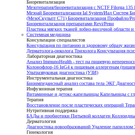
Биоревитализация
Мезотерапия/биоревитализация с NCTF Filorga 1
Мезоай
Биоревитализация Ial System/Иал Систем
Би
(МезоСкульпт С71)
Биоревитализация Профайло/Pro
Биоревитализация препаратами Revi/Реви
Пластика мягких тканей лобно-височной области и
Системная медицина
Консультации специалистов
Консультация по питанию и здоровому образу жиз
Дерматолога-онколога
Трихолога
Консультация пси
Лабораторная диагностика
Анализ ImmunoHealth - тест на пищевую неперенос
Колонофлор-16
IgG4 к пищевым аллергенам (пищев
Ультразвуковая диагностика (УЗИ)
Инструментальная диагностика
Биоимпедансный анализ состава тела
ЭКГ
Диагнос
Инфузионная терапия
Витаминные и детокс-капельницы
Капельницы с г
Терапия
Восстановление после пластических операций
Тера
Нутритивная поддержка
БАДы и пробиотики
Питьевой коллаген
Коллоидн
Дерматология
Диагностика новообразований
Удаление папиллом
Гинекология