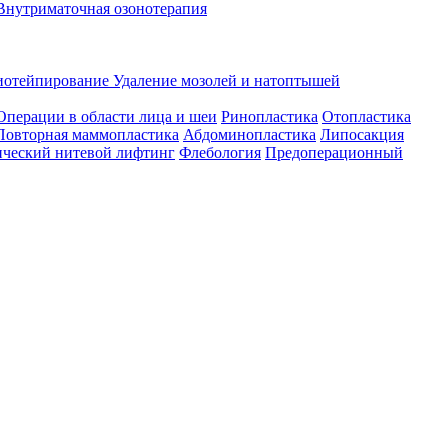
Внутриматочная озонотерапия
иотейпирование
Удаление мозолей и натоптышей
Операции в области лица и шеи
Ринопластика
Отопластика
Повторная маммопластика
Абдоминопластика
Липосакция
ческий нитевой лифтинг
Флебология
Предоперационный