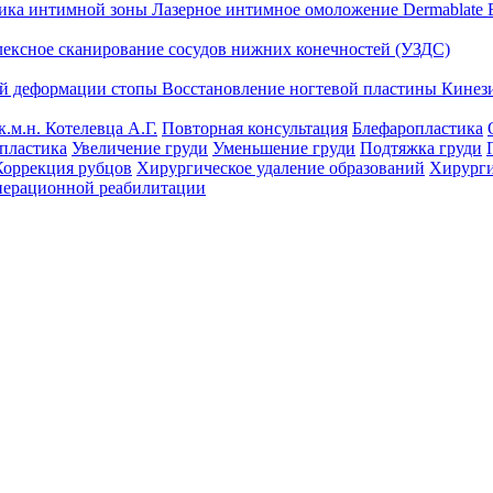
тика интимной зоны
Лазерное интимное омоложение Dermablate
лексное сканирование сосудов нижних конечностей (УЗДС)
ой деформации стопы
Восстановление ногтевой пластины
Кинез
к.м.н. Котелевца А.Г.
Повторная консультация
Блефаропластика
пластика
Увеличение груди
Уменьшение груди
Подтяжка груди
Коррекция рубцов
Хирургическое удаление образований
Хирурги
перационной реабилитации