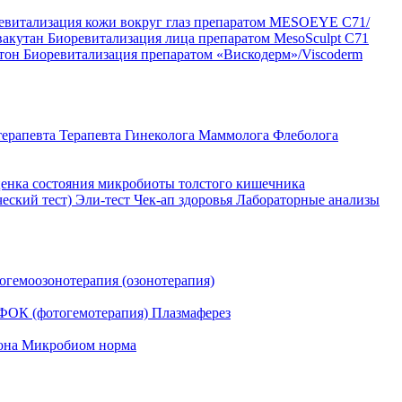
евитализация кожи вокруг глаз препаратом MESOEYE C71/
вакутан
Биоревитализация лица препаратом MesoSculpt C71
ртон
Биоревитализация препаратом «Вискодерм»/Viscoderm
терапевта
Терапевта
Гинеколога
Маммолога
Флеболога
енка состояния микробиоты толстого кишечника
ческий тест)
Эли-тест
Чек-ап здоровья
Лабораторные анализы
огемоозонотерапия (озонотерапия)
ФОК (фотогемотерапия)
Плазмаферез
она
Микробиом норма