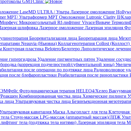
протоколы GMTClinic
ложение LaseMD ULTRA / Ультра
Лазерное омоложение Hollywo
rmer MPT/ Ультраформер MPT
Омоложение Lutronic Clarity II/Кл
8/Морфеус
Микроигольчатый Rf-лифтинг Vivace/Виваче
Термолиф
Лазерная шлифовка
Лазерное омоложение
Лазерная эпиляция
Фо
тулинотерапия
Биоревитализация лица
Биорепарация лица
Мезот
епаратами Neauvia (Ньювиа)
Коллагенотерапия Collost (Коллост)
рм
Контурная пластика Belotero/Белотеро
Липолитическое лечени
ение гипергидроза
Удаление пигментных пятен
Удаление сосуди
дбородка (коррекция подчелюстной/субментальной зоны)
Увелич
абилитация после операции по подтяжке лица
Радиоволновое уд
ация после блефаропластики
Реабилитация после ринопластики
ТЛ ЭМФейс
Фотодинамическая терапия HELEO4/Хелео
Вакуумная 
)/Реакшен
Комбинированная чистка лица
Химические пилинги
У
ка лица
Ультразвуковая чистка лица
Безинъекционная мезотерапи
Ультразвуковая кавитация
Маска Альгопласт для тела
Клеточная
 тела
Стоун-массаж
LPG-массаж (аппаратный массаж)/ЛПЖ
Ульт
лифтинг тела (подтяжка тела нитями)
Лазерная эпиляция тела
М