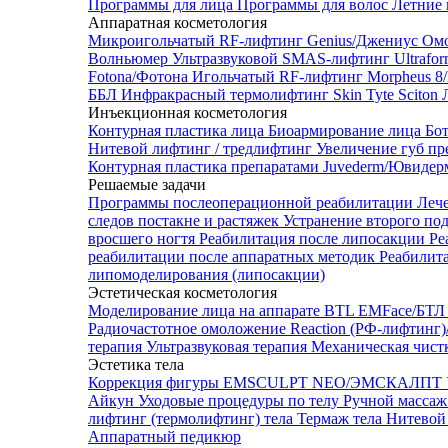
Программы для лица
Программы для волос
Летние 
Аппаратная косметология
Микроигольчатый RF-лифтинг Genius/Джениус
Омо
Волньюмер
Ультразвуковой SMAS-лифтинг Ultrafo
Fotona/Фотона
Игольчатый RF-лифтинг Morpheus 
ББЛ
Инфракрасный термолифтинг Skin Tyte Sciton
Инъекционная косметология
Контурная пластика лица
Биоармирование лица
Бо
Нитевой лифтинг / тредлифтинг
Увеличение губ пр
Контурная пластика препаратами Juvederm/Ювиде
Решаемые задачи
Программы послеоперационной реабилитации
Леч
следов постакне и растяжек
Устранение второго по
вросшего ногтя
Реабилитация после липосакции
Ре
реабилитации после аппаратных методик
Реабилит
липомоделирования (липосакции)
Эстетическая косметология
Моделирование лица на аппарате BTL EMFace/Б
Радиочастотное омоложение Reaction (РФ-лифтинг
терапия
Ультразвуковая терапия
Механическая чист
Эстетика тела
Коррекция фигуры EMSCULPT NEO/ЭМСКАЛПТ
Айкун
Уходовые процедуры по телу
Ручной массаж
лифтинг (термолифтинг) тела
Термаж тела
Нитевой 
Аппаратный педикюр