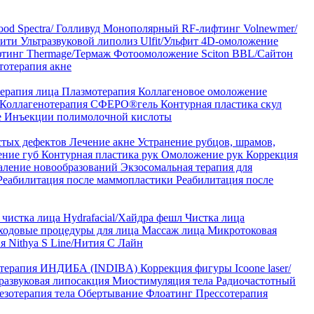
od Spectra/ Голливуд
Монополярный RF-лифтинг Volnewmer/
арити
Ультразвуковой липолиз Ulfit/Ульфит
4D-омоложение
тинг Thermage/Термаж
Фотоомоложение Sciton BBL/Сайтон
тотерапия акне
ерапия лица
Плазмотерапия
Коллагеновое омоложение
Коллагенотерапия СФЕРО®гель
Контурная пластика скул
е
Инъекции полимолочной кислоты
стых дефектов
Лечение акне
Устранение рубцов, шрамов,
ение губ
Контурная пластика рук
Омоложение рук
Коррекция
аление новообразований
Экзосомальная терапия для
Реабилитация после маммопластики
Реабилитация после
чистка лица Hydrafacial/Хайдра фешл
Чистка лица
ходовые процедуры для лица
Массаж лица
Микротоковая
я Nithya S Line/Нития С Лайн
 терапия ИНДИБА (INDIBA)
Коррекция фигуры Icoone laser/
развуковая липосакция
Миостимуляция тела
Радиочастотный
езотерапия тела
Обертывание
Флоатинг
Прессотерапия