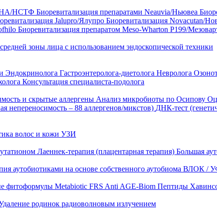
35 HA/НСТФ
Биоревитализация препаратами Neauvia/Ньювеа
Биор
оревитализация Jalupro/Ялупро
Биоревитализация Novacutan/Но
fhilo
Биоревитализация препаратом Meso-Wharton P199/Мезова
 средней зоны лица с использованием эндоскопической техники
ни
Эндокринолога
Гастроэнтеролога-диетолога
Невролога
Озоно
холога
Консультация специалиста-подолога
имость и скрытые аллергены
Анализ микробиоты по Осипову
Оц
ая непереносимость – 88 аллергенов/микстов)
ДНК-тест (генети
тика волос и кожи
УЗИ
лутатионом
Лаеннек-терапия (плацентарная терапия)
Большая аут
пия аутобиотиками на основе собственного аутобиома
ВЛОК / У
ые фитоформулы
Metabiotic FRS
Anti AGE-Biom
Пептиды Хавинс
Удаление родинок радиоволновым излучением