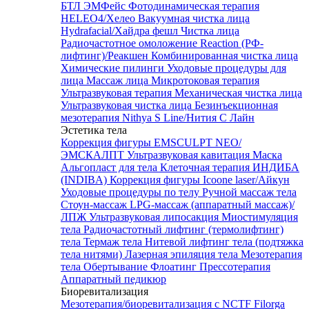
БТЛ ЭМФейс
Фотодинамическая терапия
HELEO4/Хелео
Вакуумная чистка лица
Hydrafacial/Хайдра фешл
Чистка лица
Радиочастотное омоложение Reaction (РФ-
лифтинг)/Реакшен
Комбинированная чистка лица
Химические пилинги
Уходовые процедуры для
лица
Массаж лица
Микротоковая терапия
Ультразвуковая терапия
Механическая чистка лица
Ультразвуковая чистка лица
Безинъекционная
мезотерапия Nithya S Line/Нития С Лайн
Эстетика тела
Коррекция фигуры EMSCULPT NEO/
ЭМСКАЛПТ
Ультразвуковая кавитация
Маска
Альгопласт для тела
Клеточная терапия ИНДИБА
(INDIBA)
Коррекция фигуры Icoone laser/Айкун
Уходовые процедуры по телу
Ручной массаж тела
Стоун-массаж
LPG-массаж (аппаратный массаж)/
ЛПЖ
Ультразвуковая липосакция
Миостимуляция
тела
Радиочастотный лифтинг (термолифтинг)
тела
Термаж тела
Нитевой лифтинг тела (подтяжка
тела нитями)
Лазерная эпиляция тела
Мезотерапия
тела
Обертывание
Флоатинг
Прессотерапия
Аппаратный педикюр
Биоревитализация
Мезотерапия/биоревитализация с NCTF Filorga