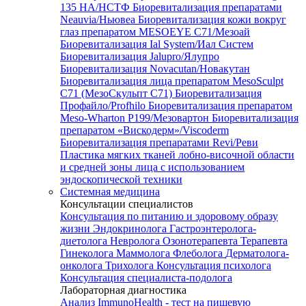
135 HA/НСТФ
Биоревитализация препаратами
Neauvia/Ньювеа
Биоревитализация кожи вокруг
глаз препаратом MESOEYE C71/Мезоай
Биоревитализация Ial System/Иал Систем
Биоревитализация Jalupro/Ялупро
Биоревитализация Novacutan/Новакутан
Биоревитализация лица препаратом MesoSculpt
C71 (МезоСкульпт С71)
Биоревитализация
Профайло/Profhilo
Биоревитализация препаратом
Meso-Wharton P199/Мезовартон
Биоревитализация
препаратом «Вискодерм»/Viscoderm
Биоревитализация препаратами Revi/Реви
Пластика мягких тканей лобно-височной области
и средней зоны лица с использованием
эндоскопической техники
Системная медицина
Консультации специалистов
Консультация по питанию и здоровому образу
жизни
Эндокринолога
Гастроэнтеролога-
диетолога
Невролога
Озонотерапевта
Терапевта
Гинеколога
Маммолога
Флеболога
Дерматолога-
онколога
Трихолога
Консультация психолога
Консультация специалиста-подолога
Лабораторная диагностика
Анализ ImmunoHealth - тест на пищевую