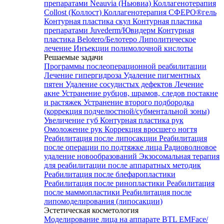
препаратами Neauvia (Ньювиа)
Коллагенотерапия
Collost (Коллост)
Коллагенотерапия СФЕРО®гель
Контурная пластика скул
Контурная пластика
препаратами Juvederm/Ювидерм
Контурная
пластика Belotero/Белотеро
Липолитическое
лечение
Инъекции полимолочной кислоты
Решаемые задачи
Программы послеоперационной реабилитации
Лечение гипергидроза
Удаление пигментных
пятен
Удаление сосудистых дефектов
Лечение
акне
Устранение рубцов, шрамов, следов постакне
и растяжек
Устранение второго подбородка
(коррекция подчелюстной/субментальной зоны)
Увеличение губ
Контурная пластика рук
Омоложение рук
Коррекция вросшего ногтя
Реабилитация после липосакции
Реабилитация
после операции по подтяжке лица
Радиоволновое
удаление новообразований
Экзосомальная терапия
для реабилитации после аппаратных методик
Реабилитация после блефаропластики
Реабилитация после ринопластики
Реабилитация
после маммопластики
Реабилитация после
липомоделирования (липосакции)
Эстетическая косметология
Моделирование лица на аппарате BTL EMFace/