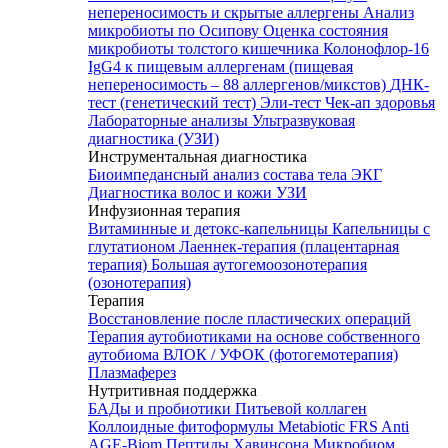
непереносимость и скрытые аллергены
Анализ
микробиоты по Осипову
Оценка состояния
микробиоты толстого кишечника Колонофлор-16
IgG4 к пищевым аллергенам (пищевая
непереносимость – 88 аллергенов/микстов)
ДНК-
тест (генетический тест)
Эли-тест
Чек-ап здоровья
Лабораторные анализы
Ультразвуковая
диагностика (УЗИ)
Инструментальная диагностика
Биоимпедансный анализ состава тела
ЭКГ
Диагностика волос и кожи
УЗИ
Инфузионная терапия
Витаминные и детокс-капельницы
Капельницы с
глутатионом
Лаеннек-терапия (плацентарная
терапия)
Большая аутогемоозонотерапия
(озонотерапия)
Терапия
Восстановление после пластических операций
Терапия аутобиотиками на основе собственного
аутобиома
ВЛОК / УФОК (фотогемотерапия)
Плазмаферез
Нутритивная поддержка
БАДы и пробиотики
Питьевой коллаген
Коллоидные фитоформулы
Metabiotic FRS
Anti
AGE-Biom
Пептиды Хавинсона
Микробиом