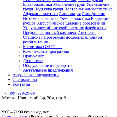
Брахиопластика
Увеличение груди
Уменьшение
груди
Подтяжка груди
Повторная маммопластика
Абдоминопластика
Липосакция
Липофилинг
Интимная пластика
Феморопластика
Коррекция
рубцов
Хирургическое удаление образований
Хирургический нитевой лифтинг
Флебология
Предоперационный комплекс
Анестезия
Стационар
Программы послеоперационной
реабилитации
Косметика GMTClinic
Комплексные программы
Прайс-лист
До и после
Оборудование и препараты
Актуальные предложения
Актуальные предложения
Специалисты
Контакты
+7 (499) 229-29-99
Москва
,
Новинский б-р, 20 а, стр. 9
9:00 – 21:00 без выходных
Главная
/
Блог
/
РосКачество. Авитаминоз весной: что есть