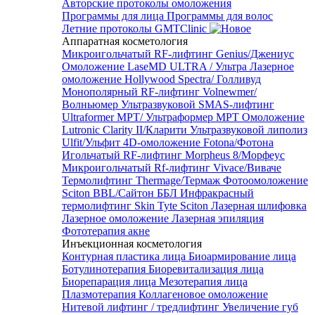
Авторские протоколы омоложения
Программы для лица
Программы для волос
Летние протоколы GMTClinic
Аппаратная косметология
Микроигольчатый RF-лифтинг Genius/Джениус
Омоложение LaseMD ULTRA / Ультра
Лазерное
омоложение Hollywood Spectra/ Голливуд
Монополярный RF-лифтинг Volnewmer/
Волньюмер
Ультразвуковой SMAS-лифтинг
Ultraformer MPT/ Ультраформер MPT
Омоложение
Lutronic Clarity II/Кларити
Ультразвуковой липолиз
Ulfit/Ульфит
4D-омоложение Fotona/Фотона
Игольчатый RF-лифтинг Morpheus 8/Морфеус
Микроигольчатый Rf-лифтинг Vivace/Виваче
Термолифтинг Thermage/Термаж
Фотоомоложение
Sciton BBL/Сайтон ББЛ
Инфракрасный
термолифтинг Skin Tyte Sciton
Лазерная шлифовка
Лазерное омоложение
Лазерная эпиляция
Фототерапия акне
Инъекционная косметология
Контурная пластика лица
Биоармирование лица
Ботулинотерапия
Биоревитализация лица
Биорепарация лица
Мезотерапия лица
Плазмотерапия
Коллагеновое омоложение
Нитевой лифтинг / тредлифтинг
Увеличение губ