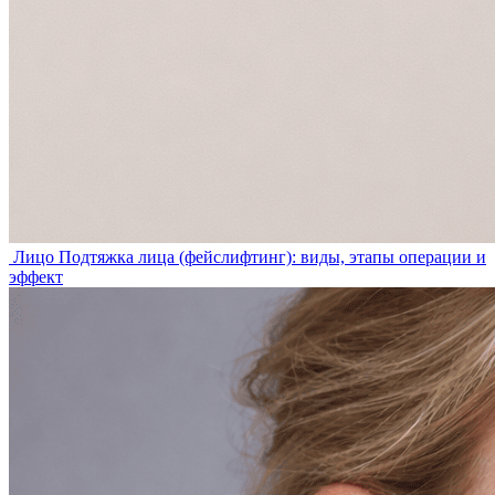
Лицо
Подтяжка лица (фейслифтинг): виды, этапы операции и
эффект