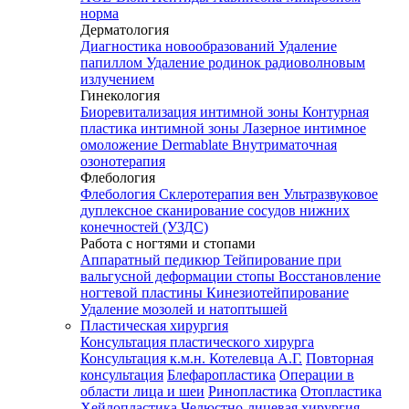
норма
Дерматология
Диагностика новообразований
Удаление
папиллом
Удаление родинок радиоволновым
излучением
Гинекология
Биоревитализация интимной зоны
Контурная
пластика интимной зоны
Лазерное интимное
омоложение Dermablate
Внутриматочная
озонотерапия
Флебология
Флебология
Склеротерапия вен
Ультразвуковое
дуплексное сканирование сосудов нижних
конечностей (УЗДС)
Работа с ногтями и стопами
Аппаратный педикюр
Тейпирование при
вальгусной деформации стопы
Восстановление
ногтевой пластины
Кинезиотейпирование
Удаление мозолей и натоптышей
Пластическая хирургия
Консультация пластического хирурга
Консультация к.м.н. Котелевца А.Г.
Повторная
консультация
Блефаропластика
Операции в
области лица и шеи
Ринопластика
Отопластика
Хейлопластика
Челюстно-лицевая хирургия