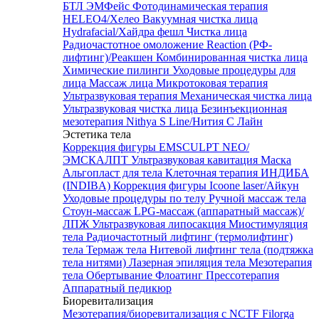
БТЛ ЭМФейс
Фотодинамическая терапия
HELEO4/Хелео
Вакуумная чистка лица
Hydrafacial/Хайдра фешл
Чистка лица
Радиочастотное омоложение Reaction (РФ-
лифтинг)/Реакшен
Комбинированная чистка лица
Химические пилинги
Уходовые процедуры для
лица
Массаж лица
Микротоковая терапия
Ультразвуковая терапия
Механическая чистка лица
Ультразвуковая чистка лица
Безинъекционная
мезотерапия Nithya S Line/Нития С Лайн
Эстетика тела
Коррекция фигуры EMSCULPT NEO/
ЭМСКАЛПТ
Ультразвуковая кавитация
Маска
Альгопласт для тела
Клеточная терапия ИНДИБА
(INDIBA)
Коррекция фигуры Icoone laser/Айкун
Уходовые процедуры по телу
Ручной массаж тела
Стоун-массаж
LPG-массаж (аппаратный массаж)/
ЛПЖ
Ультразвуковая липосакция
Миостимуляция
тела
Радиочастотный лифтинг (термолифтинг)
тела
Термаж тела
Нитевой лифтинг тела (подтяжка
тела нитями)
Лазерная эпиляция тела
Мезотерапия
тела
Обертывание
Флоатинг
Прессотерапия
Аппаратный педикюр
Биоревитализация
Мезотерапия/биоревитализация с NCTF Filorga