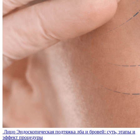
Лицо
Эндоскопическая подтяжка лба и бровей: суть, этапы и
эффект процедуры