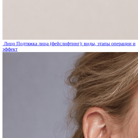
Лицо
Подтяжка лица (фейслифтинг): виды, этапы операции и
эффект