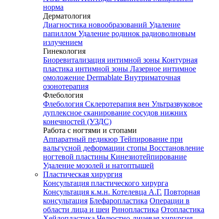
норма
Дерматология
Диагностика новообразований
Удаление
папиллом
Удаление родинок радиоволновым
излучением
Гинекология
Биоревитализация интимной зоны
Контурная
пластика интимной зоны
Лазерное интимное
омоложение Dermablate
Внутриматочная
озонотерапия
Флебология
Флебология
Склеротерапия вен
Ультразвуковое
дуплексное сканирование сосудов нижних
конечностей (УЗДС)
Работа с ногтями и стопами
Аппаратный педикюр
Тейпирование при
вальгусной деформации стопы
Восстановление
ногтевой пластины
Кинезиотейпирование
Удаление мозолей и натоптышей
Пластическая хирургия
Консультация пластического хирурга
Консультация к.м.н. Котелевца А.Г.
Повторная
консультация
Блефаропластика
Операции в
области лица и шеи
Ринопластика
Отопластика
Хейлопластика
Челюстно-лицевая хирургия