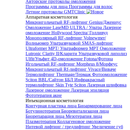
Авторские протоколы омоложения
Программы для лица
Программы для волос
Летние протоколы GMTClinic
Аппаратная косметология
Микроигольчатый RF-лифтинг Genius/Джениус
Омоложение LaseMD ULTRA / Ультра
Лазерное
омоложение Hollywood Spectra/ Голливуд
Монополярный RF-лифтинг Volnewmer/
Волньюмер
Ультразвуковой SMAS-лифтинг
Ultraformer MPT/ Ультраформер MPT
Омоложение
Lutronic Clarity II/Кларити
Ультразвуковой липолиз
Ulfit/Ульфит
4D-омоложение Fotona/Фотона
Игольчатый RF-лифтинг Morpheus 8/Морфеус
Микроигольчатый Rf-лифтинг Vivace/Виваче
Термолифтинг Thermage/Термаж
Фотоомоложение
Sciton BBL/Сайтон ББЛ
Инфракрасный
термолифтинг Skin Tyte Sciton
Лазерная шлифовка
Лазерное омоложение
Лазерная эпиляция
Фототерапия акне
Инъекционная косметология
Контурная пластика лица
Биоармирование лица
Ботулинотерапия
Биоревитализация лица
Биорепарация лица
Мезотерапия лица
Плазмотерапия
Коллагеновое омоложение
Нитевой лифтинг / тредлифтинг
Увеличение губ