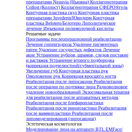
препаратами Neauvia (Ньювиа)
Коллагенотерапия
Collost (Коллост)
Коллагенотерапия СФЕРО®гель
Контурная пластика скул
Контурная пластика
препаратами Juvederm/Ювидерм
Контурная
пластика Belotero/Белотеро
Липолитическое
лечение
Инъекции полимолочной кислоты
Решаемые задачи
Программы послеоперационной реабилитации
Лечение гипергидроза
Удаление пигментных
пятен
Удаление сосудистых дефектов
Лечение
акне
Устранение рубцов, шрамов, следов постакне
и растяжек
Устранение второго подбородка
(коррекция подчелюстной/субментальной зоны)
Увеличение губ
Контурная пластика рук
Омоложение рук
Коррекция вросшего ногтя
Реабилитация после липосакции
Реабилитация
после операции по подтяжке лица
Радиоволновое
удаление новообразований
Экзосомальная терапия
для реабилитации после аппаратных методик
Реабилитация после блефаропластики
Реабилитация после ринопластики
Реабилитация
после маммопластики
Реабилитация после
липомоделирования (липосакции)
Эстетическая косметология
Моделирование лица на аппарате BTL EMFace/