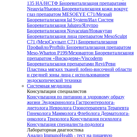
135 HA/НСТФ
Биоревитализация препаратами
Neauvia/Ньювеа
Биоревитализация кожи вокруг
глаз препаратом MESOEYE C71/Мезоай
Биоревитализация Ial System/Иал Систем
Биоревитализация Jalupro/Ялупро
Биоревитализация Novacutan/Новакутан
Биоревитализация лица препаратом MesoSculpt
C71 (МезоСкульпт С71)
Биоревитализация
Профайло/Profhilo
Биоревитализация препаратом
Meso-Wharton P199/Мезовартон
Биоревитализация
препаратом «Вискодерм»/Viscoderm
Биоревитализация препаратами Revi/Реви
Пластика мягких тканей лобно-височной области
и средней зоны лица с использованием
эндоскопической техники
Системная медицина
Консультации специалистов
Консультация по питанию и здоровому образу
жизни
Эндокринолога
Гастроэнтеролога-
диетолога
Невролога
Озонотерапевта
Терапевта
Гинеколога
Маммолога
Флеболога
Дерматолога-
онколога
Трихолога
Консультация психолога
Консультация специалиста-подолога
Лабораторная диагностика
Анализ ImmunoHealth - тест на пищевую