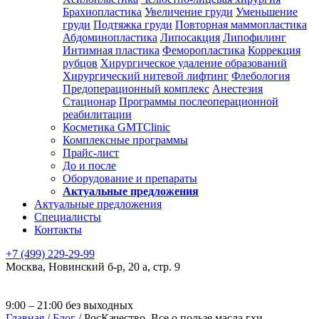
Брахиопластика
Увеличение груди
Уменьшение
груди
Подтяжка груди
Повторная маммопластика
Абдоминопластика
Липосакция
Липофилинг
Интимная пластика
Феморопластика
Коррекция
рубцов
Хирургическое удаление образований
Хирургический нитевой лифтинг
Флебология
Предоперационный комплекс
Анестезия
Стационар
Программы послеоперационной
реабилитации
Косметика GMTClinic
Комплексные программы
Прайс-лист
До и после
Оборудование и препараты
Актуальные предложения
Актуальные предложения
Специалисты
Контакты
+7 (499) 229-29-99
Москва
,
Новинский б-р, 20 а, стр. 9
9:00 – 21:00 без выходных
Главная
/
Блог
/
РосКачество. Все о пользе масла гхи