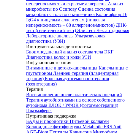
непереносимость и скрытые аллергены
Анализ
микробиоты по Осипову
Оценка состояния
микробиоты толстого кишечника Колонофлор-16
IgG4 к пищевым аллергенам (пищевая
непереносимость – 88 аллергенов/микстов)
ДНК-
тест (генетический тест)
Эли-тест
Чек-ап здоровья
Лабораторные анализы
Ультразвуковая
диагностика (УЗИ)
Инструментальная диагностика
Биоимпедансный анализ состава тела
ЭКГ
Диагностика волос и кожи
УЗИ
Инфузионная терапия
Витаминные и детокс-капельницы
Капельницы с
глутатионом
Лаеннек-терапия (плацентарная
терапия)
Большая аутогемоозонотерапия
(озонотерапия)
Терапия
Восстановление после пластических операций
Терапия аутобиотиками на основе собственного
аутобиома
ВЛОК / УФОК (фотогемотерапия)
Плазмаферез
Нутритивная поддержка
БАДы и пробиотики
Питьевой коллаген
Коллоидные фитоформулы
Metabiotic FRS
Anti
AGE-Biom
Пептиды Хавинсона
Микробиом