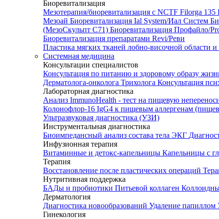
Биоревитализация
Мезотерапия/биоревитализация с NCTF Filorga 1
Мезоай
Биоревитализация Ial System/Иал Систем
Би
(МезоСкульпт С71)
Биоревитализация Профайло/Pro
Биоревитализация препаратами Revi/Реви
Пластика мягких тканей лобно-височной области и
Системная медицина
Консультации специалистов
Консультация по питанию и здоровому образу жиз
Дерматолога-онколога
Трихолога
Консультация пси
Лабораторная диагностика
Анализ ImmunoHealth - тест на пищевую неперенос
Колонофлор-16
IgG4 к пищевым аллергенам (пищев
Ультразвуковая диагностика (УЗИ)
Инструментальная диагностика
Биоимпедансный анализ состава тела
ЭКГ
Диагнос
Инфузионная терапия
Витаминные и детокс-капельницы
Капельницы с г
Терапия
Восстановление после пластических операций
Тера
Нутритивная поддержка
БАДы и пробиотики
Питьевой коллаген
Коллоидн
Дерматология
Диагностика новообразований
Удаление папиллом
Гинекология