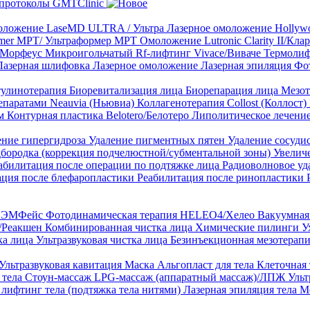
протоколы GMTClinic
ложение LaseMD ULTRA / Ультра
Лазерное омоложение Hollywo
rmer MPT/ Ультраформер MPT
Омоложение Lutronic Clarity II/Кл
8/Морфеус
Микроигольчатый Rf-лифтинг Vivace/Виваче
Термолиф
Лазерная шлифовка
Лазерное омоложение
Лазерная эпиляция
Фо
тулинотерапия
Биоревитализация лица
Биорепарация лица
Мезот
епаратами Neauvia (Ньювиа)
Коллагенотерапия Collost (Коллост)
рм
Контурная пластика Belotero/Белотеро
Липолитическое лечени
ение гипергидроза
Удаление пигментных пятен
Удаление сосуди
дбородка (коррекция подчелюстной/субментальной зоны)
Увелич
абилитация после операции по подтяжке лица
Радиоволновое уд
ация после блефаропластики
Реабилитация после ринопластики
ТЛ ЭМФейс
Фотодинамическая терапия HELEO4/Хелео
Вакуумная 
)/Реакшен
Комбинированная чистка лица
Химические пилинги
У
ка лица
Ультразвуковая чистка лица
Безинъекционная мезотерапи
Ультразвуковая кавитация
Маска Альгопласт для тела
Клеточная
 тела
Стоун-массаж
LPG-массаж (аппаратный массаж)/ЛПЖ
Ульт
лифтинг тела (подтяжка тела нитями)
Лазерная эпиляция тела
М