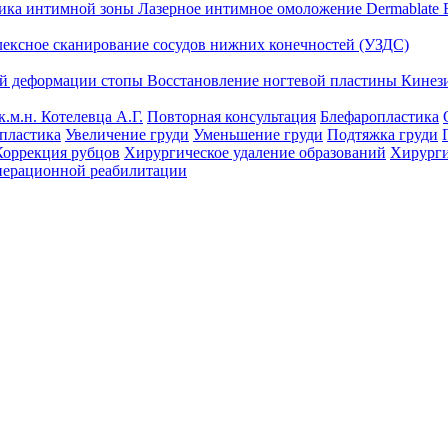
тика интимной зоны
Лазерное интимное омоложение Dermablate
лексное сканирование сосудов нижних конечностей (УЗДС)
ой деформации стопы
Восстановление ногтевой пластины
Кинез
к.м.н. Котелевца А.Г.
Повторная консультация
Блефаропластика
пластика
Увеличение груди
Уменьшение груди
Подтяжка груди
Коррекция рубцов
Хирургическое удаление образований
Хирурги
перационной реабилитации