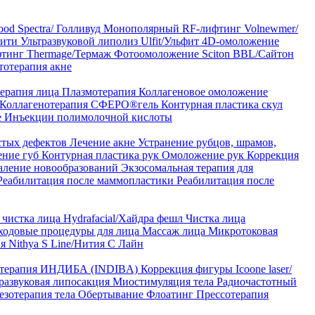
od Spectra/ Голливуд
Монополярный RF-лифтинг Volnewmer/
арити
Ультразвуковой липолиз Ulfit/Ульфит
4D-омоложение
тинг Thermage/Термаж
Фотоомоложение Sciton BBL/Сайтон
тотерапия акне
ерапия лица
Плазмотерапия
Коллагеновое омоложение
Коллагенотерапия СФЕРО®гель
Контурная пластика скул
е
Инъекции полимолочной кислоты
стых дефектов
Лечение акне
Устранение рубцов, шрамов,
ение губ
Контурная пластика рук
Омоложение рук
Коррекция
аление новообразований
Экзосомальная терапия для
Реабилитация после маммопластики
Реабилитация после
чистка лица Hydrafacial/Хайдра фешл
Чистка лица
ходовые процедуры для лица
Массаж лица
Микротоковая
я Nithya S Line/Нития С Лайн
 терапия ИНДИБА (INDIBA)
Коррекция фигуры Icoone laser/
развуковая липосакция
Миостимуляция тела
Радиочастотный
езотерапия тела
Обертывание
Флоатинг
Прессотерапия