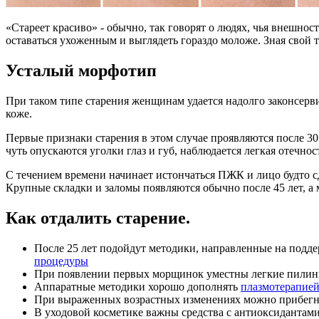
«Стареет красиво» - обычно, так говорят о людях, чья внешнос
оставаться ухоженным и выглядеть гораздо моложе. Зная свой
Усталый морфотип
При таком типе старения женщинам удается надолго законсер
коже.
Первые признаки старения в этом случае проявляются после 30
чуть опускаются уголки глаз и губ, наблюдается легкая отечнос
С течением времени начинает истончаться ПЖК и лицо будто сду
Крупные складки и заломы появляются обычно после 45 лет, а
Как отдалить старение.
После 25 лет подойдут методики, направленные на подде
процедуры
При появлении первых морщинок уместны легкие пилинг
Аппаратные методики хорошо дополнять
плазмотерапие
При выраженных возрастных изменениях можно прибегну
В уходовой косметике важны средства с антиоксидантами