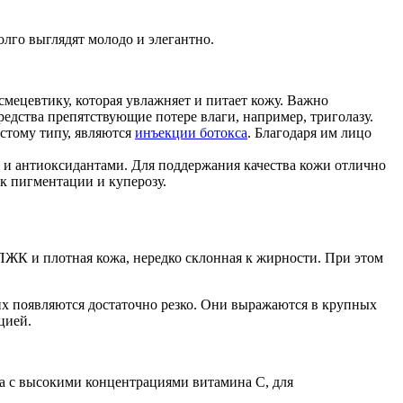
лго выглядят молодо и элегантно.
мецевтику, которая увлажняет и питает кожу. Важно
едства препятствующие потере влаги, например, триголазу.
стому типу, являются
инъекции ботокса
. Благодаря им лицо
 и антиоксидантами. Для поддержания качества кожи отлично
к пигментации и куперозу.
ПЖК и плотная кожа, нередко склонная к жирности. При этом
них появляются достаточно резко. Они выражаются в крупных
цией.
ва с высокими концентрациями витамина С, для