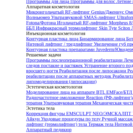
Программы для лица
Программы для волос
Летние 
Аппаратная косметология
Микроигольчатый RF-лифтинг Genius/Джениус
Омо
Волньюмер
Ультразвуковой SMAS-лифтинг Ultrafo
Fotona/Фотона
Игольчатый RF-лифтинг Morpheus 
ББЛ
Инфракрасный термолифтинг Skin Tyte Sciton
Инъекционная косметология
Контурная пластика лица
Биоармирование лица
Бо
Нитевой лифтинг / тредлифтинг
Увеличение губ пр
Контурная пластика препаратами Juvederm/Ювиде
Решаемые задачи
Программы послеоперационной реабилитации
Леч
следов постакне и растяжек
Устранение второго по
вросшего ногтя
Реабилитация после липосакции
Ре
реабилитации после аппаратных методик
Реабилит
липомоделирования (липосакции)
Эстетическая косметология
Моделирование лица на аппарате BTL EMFace/Б
Радиочастотное омоложение Reaction (РФ-лифтинг
терапия
Ультразвуковая терапия
Механическая чист
Эстетика тела
Коррекция фигуры EMSCULPT NEO/ЭМСКАЛПТ
Айкун
Уходовые процедуры по телу
Ручной массаж
лифтинг (термолифтинг) тела
Термаж тела
Нитевой 
Аппаратный педикюр