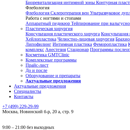
Биоревитализация интимной зоны
Контурная плас
Флебология
Флебология
Склеротерапия вен
Ультразвуковое дуп
Работа с ногтями и стопами
Аппаратный педикюр
Тейпирование при вальгусн
Пластическая хирургия
Консультация пластического хирурга
Консультация 
Хейлопластика
Челюстно-лицевая хирургия
Брахио
Липофилинг
Интимная пластика
Феморопластика
комплекс
Анестезия
Стационар
Программы послео
Косметика GMTClinic
Комплексные программы
Прайс-лист
До и после
Оборудование и препараты
Актуальные предложения
Актуальные предложения
Специалисты
Контакты
+7 (499) 229-29-99
Москва
,
Новинский б-р, 20 а, стр. 9
9:00 – 21:00 без выходных