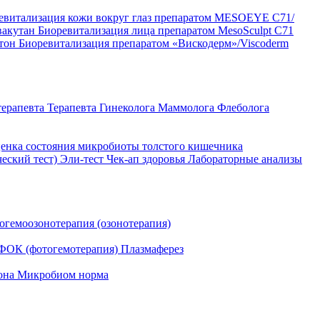
евитализация кожи вокруг глаз препаратом MESOEYE C71/
вакутан
Биоревитализация лица препаратом MesoSculpt C71
ртон
Биоревитализация препаратом «Вискодерм»/Viscoderm
терапевта
Терапевта
Гинеколога
Маммолога
Флеболога
енка состояния микробиоты толстого кишечника
ческий тест)
Эли-тест
Чек-ап здоровья
Лабораторные анализы
огемоозонотерапия (озонотерапия)
ФОК (фотогемотерапия)
Плазмаферез
она
Микробиом норма