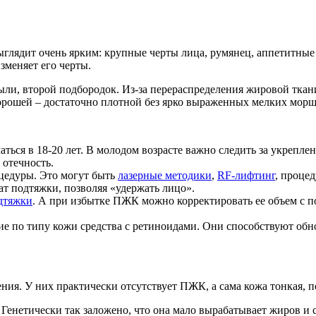
ыглядит очень ярким: крупные черты лица, румянец, аппетитные
зменяет его черты.
ыли, второй подбородок. Из-за перераспределения жировой ткани
хорошей – достаточно плотной без ярко выраженных мелких мор
ться в 18-20 лет. В молодом возрасте важно следить за укрепле
 отечность.
цедуры. Это могут быть
лазерные методики
,
RF-лифтинг
, проце
т подтяжки, позволяя «удержать лицо».
дтяжки
. А при избытке ПЖК можно корректировать ее объем с
е по типу кожи средства с ретиноидами. Они способствуют обн
я. У них практически отсутствует ПЖК, а сама кожа тонкая, по
 Генетически так заложено, что она мало вырабатывает жиров и 