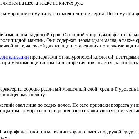
вляются на шее, а также на кистях рук.
коморщинистому типу, сохраняет четкие черты. Поэтому они до
изменения на долгий срок. Основной упор нужно делать на кос
ролипидной мантии. Они содержат церамиды и масла, а также ср
лочкой выручалочкой для женщин, стареющих по мелкоморщини
евитализации
препаратами с гиалуроновой кислотой, пептидами
 при мелкоморщинистом типе старения повышается склонность 
 характерны хорошо развитый мышечный слой, средний уровень 
 к лицевому скелету.
еткий овал лица до седых волос. Но зато признаки возраста у 
ьницы такого морфотипа старения часто сталкиваются с пигмента
 Для профилактики пигментации хорошо иметь под рукой средст
лом.