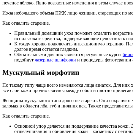
печеное яблоко. Явно возрастные изменения в этом случае проя
Из-за небольшого объема ПЖК лицо женщин, стареющих по мел
Как отдалить старение.
Правильный домашний уход поможет отдалить возрастные 
использовать средства, поддерживающие целостность гид
К уходу хорошо подключить инъекционную терапию. Па
долгое время остается гладким.
Обязательными для них являются регулярные курсы
биор
подойдут
лазерные шлифовки
и процедуры фототерапии -
Мускульный морфотип
По такому типу чаще всего изменяются лица азиаток. Для них
все слои кожи прочно связаны между собой и плотно прилегают
Женщины мускульного типа долго не стареют. Они сохраняют ч
заломах в области лба, губ и нижних век. Также представител
Как отдалить старение.
Основной упор делается на поддержание качества кожи.
отшелушивания и обновления кожи – косметику с ретино