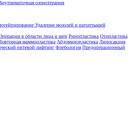
Внутриматочная озонотерапия
иотейпирование
Удаление мозолей и натоптышей
Операции в области лица и шеи
Ринопластика
Отопластика
Повторная маммопластика
Абдоминопластика
Липосакция
ческий нитевой лифтинг
Флебология
Предоперационный