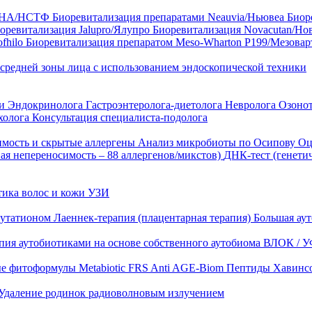
35 HA/НСТФ
Биоревитализация препаратами Neauvia/Ньювеа
Биор
оревитализация Jalupro/Ялупро
Биоревитализация Novacutan/Но
fhilo
Биоревитализация препаратом Meso-Wharton P199/Мезова
 средней зоны лица с использованием эндоскопической техники
ни
Эндокринолога
Гастроэнтеролога-диетолога
Невролога
Озоно
холога
Консультация специалиста-подолога
имость и скрытые аллергены
Анализ микробиоты по Осипову
Оц
ая непереносимость – 88 аллергенов/микстов)
ДНК-тест (генети
тика волос и кожи
УЗИ
лутатионом
Лаеннек-терапия (плацентарная терапия)
Большая аут
пия аутобиотиками на основе собственного аутобиома
ВЛОК / У
ые фитоформулы
Metabiotic FRS
Anti AGE-Biom
Пептиды Хавинс
Удаление родинок радиоволновым излучением