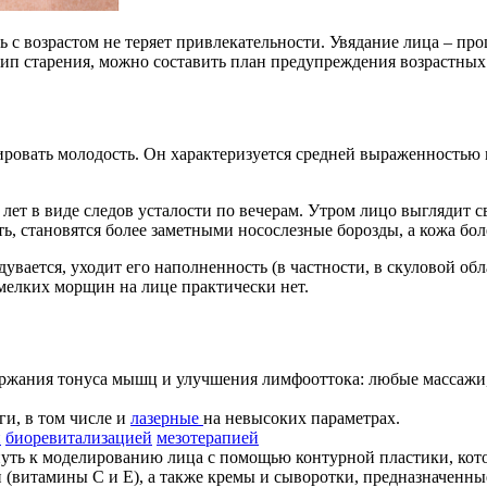
ть с возрастом не теряет привлекательности. Увядание лица – пр
 тип старения, можно составить план предупреждения возрастных
вировать молодость. Он характеризуется средней выраженность
 лет в виде следов усталости по вечерам. Утром лицо выглядит 
ть, становятся более заметными носослезные борозды, а кожа бол
вается, уходит его наполненность (в частности, в скуловой обл
 мелких морщин на лице практически нет.
ржания тонуса мышц и улучшения лимфооттока: любые массажи, 
и, в том числе и
лазерные
на невысоких параметрах.
й
биоревитализацией
мезотерапией
ть к моделированию лица с помощью контурной пластики, кот
 (витамины С и Е), а также кремы и сыворотки, предназначенны