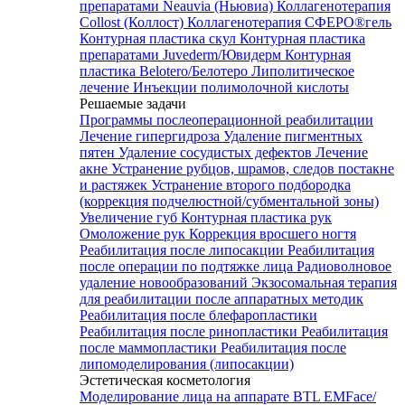
препаратами Neauvia (Ньювиа)
Коллагенотерапия
Collost (Коллост)
Коллагенотерапия СФЕРО®гель
Контурная пластика скул
Контурная пластика
препаратами Juvederm/Ювидерм
Контурная
пластика Belotero/Белотеро
Липолитическое
лечение
Инъекции полимолочной кислоты
Решаемые задачи
Программы послеоперационной реабилитации
Лечение гипергидроза
Удаление пигментных
пятен
Удаление сосудистых дефектов
Лечение
акне
Устранение рубцов, шрамов, следов постакне
и растяжек
Устранение второго подбородка
(коррекция подчелюстной/субментальной зоны)
Увеличение губ
Контурная пластика рук
Омоложение рук
Коррекция вросшего ногтя
Реабилитация после липосакции
Реабилитация
после операции по подтяжке лица
Радиоволновое
удаление новообразований
Экзосомальная терапия
для реабилитации после аппаратных методик
Реабилитация после блефаропластики
Реабилитация после ринопластики
Реабилитация
после маммопластики
Реабилитация после
липомоделирования (липосакции)
Эстетическая косметология
Моделирование лица на аппарате BTL EMFace/