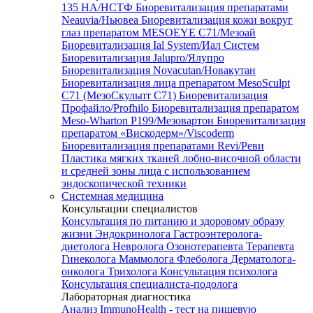
135 HA/НСТФ
Биоревитализация препаратами
Neauvia/Ньювеа
Биоревитализация кожи вокруг
глаз препаратом MESOEYE C71/Мезоай
Биоревитализация Ial System/Иал Систем
Биоревитализация Jalupro/Ялупро
Биоревитализация Novacutan/Новакутан
Биоревитализация лица препаратом MesoSculpt
C71 (МезоСкульпт С71)
Биоревитализация
Профайло/Profhilo
Биоревитализация препаратом
Meso-Wharton P199/Мезовартон
Биоревитализация
препаратом «Вискодерм»/Viscoderm
Биоревитализация препаратами Revi/Реви
Пластика мягких тканей лобно-височной области
и средней зоны лица с использованием
эндоскопической техники
Системная медицина
Консультации специалистов
Консультация по питанию и здоровому образу
жизни
Эндокринолога
Гастроэнтеролога-
диетолога
Невролога
Озонотерапевта
Терапевта
Гинеколога
Маммолога
Флеболога
Дерматолога-
онколога
Трихолога
Консультация психолога
Консультация специалиста-подолога
Лабораторная диагностика
Анализ ImmunoHealth - тест на пищевую