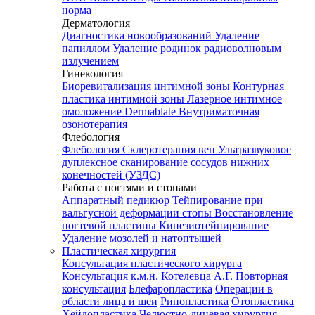
норма
Дерматология
Диагностика новообразований
Удаление
папиллом
Удаление родинок радиоволновым
излучением
Гинекология
Биоревитализация интимной зоны
Контурная
пластика интимной зоны
Лазерное интимное
омоложение Dermablate
Внутриматочная
озонотерапия
Флебология
Флебология
Склеротерапия вен
Ультразвуковое
дуплексное сканирование сосудов нижних
конечностей (УЗДС)
Работа с ногтями и стопами
Аппаратный педикюр
Тейпирование при
вальгусной деформации стопы
Восстановление
ногтевой пластины
Кинезиотейпирование
Удаление мозолей и натоптышей
Пластическая хирургия
Консультация пластического хирурга
Консультация к.м.н. Котелевца А.Г.
Повторная
консультация
Блефаропластика
Операции в
области лица и шеи
Ринопластика
Отопластика
Хейлопластика
Челюстно-лицевая хирургия