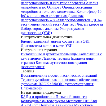
непереносимость и скрытые аллергены
Анализ
микробиоты по Осипову
Оценка состояния
микробиоты толстого кишечника Колонофлор-16
IgG4 к пищевым аллергенам (пищевая
непереносимость – 88 аллергенов/микстов)
ДНК-
тест (генетический тест)
Эли-тест
Чек-ап здоровья
Лабораторные анализы
Ультразвуковая
диагностика (УЗИ)
Инструментальная диагностика
Биоимпедансный анализ состава тела
ЭКГ
Диагностика волос и кожи
УЗИ
Инфузионная терапия
Витаминные и детокс-капельницы
Капельницы с
глутатионом
Лаеннек-терапия (плацентарная
терапия)
Большая аутогемоозонотерапия
(озонотерапия)
Терапия
Восстановление после пластических операций
Терапия аутобиотиками на основе собственного
аутобиома
ВЛОК / УФОК (фотогемотерапия)
Плазмаферез
Нутритивная поддержка
БАДы и пробиотики
Питьевой коллаген
Коллоидные фитоформулы
Metabiotic FRS
Anti
AGE-Biom
Пептиды Хавинсона
Микробиом