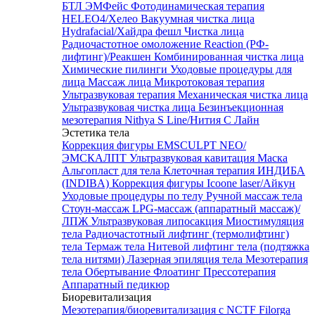
БТЛ ЭМФейс
Фотодинамическая терапия
HELEO4/Хелео
Вакуумная чистка лица
Hydrafacial/Хайдра фешл
Чистка лица
Радиочастотное омоложение Reaction (РФ-
лифтинг)/Реакшен
Комбинированная чистка лица
Химические пилинги
Уходовые процедуры для
лица
Массаж лица
Микротоковая терапия
Ультразвуковая терапия
Механическая чистка лица
Ультразвуковая чистка лица
Безинъекционная
мезотерапия Nithya S Line/Нития С Лайн
Эстетика тела
Коррекция фигуры EMSCULPT NEO/
ЭМСКАЛПТ
Ультразвуковая кавитация
Маска
Альгопласт для тела
Клеточная терапия ИНДИБА
(INDIBA)
Коррекция фигуры Icoone laser/Айкун
Уходовые процедуры по телу
Ручной массаж тела
Стоун-массаж
LPG-массаж (аппаратный массаж)/
ЛПЖ
Ультразвуковая липосакция
Миостимуляция
тела
Радиочастотный лифтинг (термолифтинг)
тела
Термаж тела
Нитевой лифтинг тела (подтяжка
тела нитями)
Лазерная эпиляция тела
Мезотерапия
тела
Обертывание
Флоатинг
Прессотерапия
Аппаратный педикюр
Биоревитализация
Мезотерапия/биоревитализация с NCTF Filorga