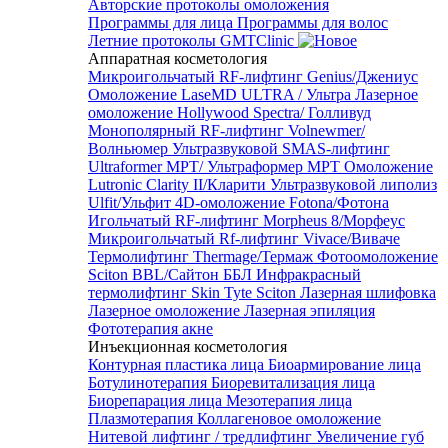
Авторские протоколы омоложения
Программы для лица
Программы для волос
Летние протоколы GMTClinic
Аппаратная косметология
Микроигольчатый RF-лифтинг Genius/Джениус
Омоложение LaseMD ULTRA / Ультра
Лазерное
омоложение Hollywood Spectra/ Голливуд
Монополярный RF-лифтинг Volnewmer/
Волньюмер
Ультразвуковой SMAS-лифтинг
Ultraformer MPT/ Ультраформер MPT
Омоложение
Lutronic Clarity II/Кларити
Ультразвуковой липолиз
Ulfit/Ульфит
4D-омоложение Fotona/Фотона
Игольчатый RF-лифтинг Morpheus 8/Морфеус
Микроигольчатый Rf-лифтинг Vivace/Виваче
Термолифтинг Thermage/Термаж
Фотоомоложение
Sciton BBL/Сайтон ББЛ
Инфракрасный
термолифтинг Skin Tyte Sciton
Лазерная шлифовка
Лазерное омоложение
Лазерная эпиляция
Фототерапия акне
Инъекционная косметология
Контурная пластика лица
Биоармирование лица
Ботулинотерапия
Биоревитализация лица
Биорепарация лица
Мезотерапия лица
Плазмотерапия
Коллагеновое омоложение
Нитевой лифтинг / тредлифтинг
Увеличение губ