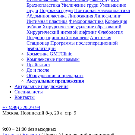
Брахиопластика
Увеличение груди
Уменьшение
груди
Подтяжка груди
Повторная маммопластика
Абдоминопластика
Липосакция
Липофилинг
Интимная пластика
Феморопластика
Коррекция
рубцов
Хирургическое удаление образований
Хирургический нитевой лифтинг
Флебология
Предоперационный комплекс
Анестезия
Стационар
Программы послеоперационной
реабилитации
Косметика GMTClinic
Комплексные программы
Прайс-лист
До и после
Оборудование и препараты
Актуальные предложения
Актуальные предложения
Специалисты
Контакты
+7 (499) 229-29-99
Москва
,
Новинский б-р, 20 а, стр. 9
9:00 – 21:00 без выходных
Главная
/
Новости
/
Лидер AI-инноваций в системной