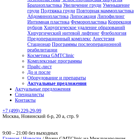
Брахиопластика
Увеличение груди
Уменьшение
груди
Подтяжка груди
Повторная маммопластика
Абдоминопластика
Липосакция
Липофилинг
Интимная пластика
Феморопластика
Коррекция
рубцов
Хирургическое удаление образований
Хирургический нитевой лифтинг
Флебология
Предоперационный комплекс
Анестезия
Стационар
Программы послеоперационной
реабилитации
Косметика GMTClinic
Комплексные программы
Прайс-лист
До и после
Оборудование и препараты
Актуальные предложения
Актуальные предложения
Специалисты
Контакты
+7 (499) 229-29-99
Москва
,
Новинский б-р, 20 а, стр. 9
9:00 – 21:00 без выходных
Главная
/
Новости
/
Врачи GMTClinic на Международном