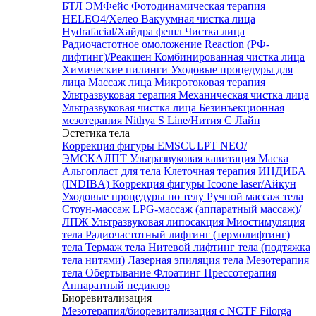
БТЛ ЭМФейс
Фотодинамическая терапия
HELEO4/Хелео
Вакуумная чистка лица
Hydrafacial/Хайдра фешл
Чистка лица
Радиочастотное омоложение Reaction (РФ-
лифтинг)/Реакшен
Комбинированная чистка лица
Химические пилинги
Уходовые процедуры для
лица
Массаж лица
Микротоковая терапия
Ультразвуковая терапия
Механическая чистка лица
Ультразвуковая чистка лица
Безинъекционная
мезотерапия Nithya S Line/Нития С Лайн
Эстетика тела
Коррекция фигуры EMSCULPT NEO/
ЭМСКАЛПТ
Ультразвуковая кавитация
Маска
Альгопласт для тела
Клеточная терапия ИНДИБА
(INDIBA)
Коррекция фигуры Icoone laser/Айкун
Уходовые процедуры по телу
Ручной массаж тела
Стоун-массаж
LPG-массаж (аппаратный массаж)/
ЛПЖ
Ультразвуковая липосакция
Миостимуляция
тела
Радиочастотный лифтинг (термолифтинг)
тела
Термаж тела
Нитевой лифтинг тела (подтяжка
тела нитями)
Лазерная эпиляция тела
Мезотерапия
тела
Обертывание
Флоатинг
Прессотерапия
Аппаратный педикюр
Биоревитализация
Мезотерапия/биоревитализация с NCTF Filorga