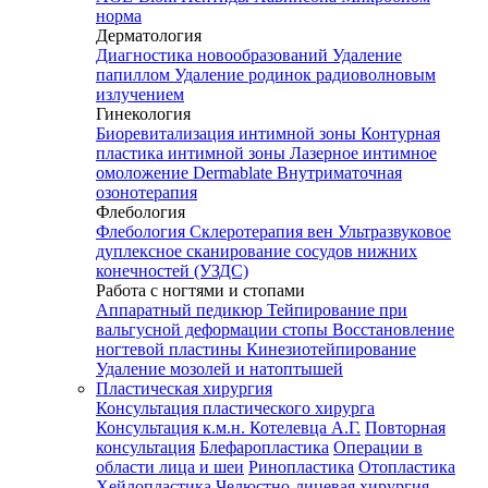
норма
Дерматология
Диагностика новообразований
Удаление
папиллом
Удаление родинок радиоволновым
излучением
Гинекология
Биоревитализация интимной зоны
Контурная
пластика интимной зоны
Лазерное интимное
омоложение Dermablate
Внутриматочная
озонотерапия
Флебология
Флебология
Склеротерапия вен
Ультразвуковое
дуплексное сканирование сосудов нижних
конечностей (УЗДС)
Работа с ногтями и стопами
Аппаратный педикюр
Тейпирование при
вальгусной деформации стопы
Восстановление
ногтевой пластины
Кинезиотейпирование
Удаление мозолей и натоптышей
Пластическая хирургия
Консультация пластического хирурга
Консультация к.м.н. Котелевца А.Г.
Повторная
консультация
Блефаропластика
Операции в
области лица и шеи
Ринопластика
Отопластика
Хейлопластика
Челюстно-лицевая хирургия