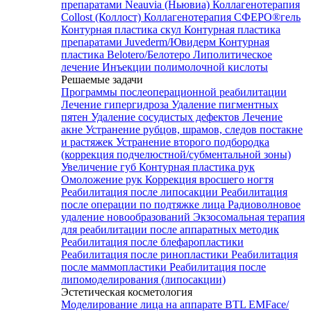
препаратами Neauvia (Ньювиа)
Коллагенотерапия
Collost (Коллост)
Коллагенотерапия СФЕРО®гель
Контурная пластика скул
Контурная пластика
препаратами Juvederm/Ювидерм
Контурная
пластика Belotero/Белотеро
Липолитическое
лечение
Инъекции полимолочной кислоты
Решаемые задачи
Программы послеоперационной реабилитации
Лечение гипергидроза
Удаление пигментных
пятен
Удаление сосудистых дефектов
Лечение
акне
Устранение рубцов, шрамов, следов постакне
и растяжек
Устранение второго подбородка
(коррекция подчелюстной/субментальной зоны)
Увеличение губ
Контурная пластика рук
Омоложение рук
Коррекция вросшего ногтя
Реабилитация после липосакции
Реабилитация
после операции по подтяжке лица
Радиоволновое
удаление новообразований
Экзосомальная терапия
для реабилитации после аппаратных методик
Реабилитация после блефаропластики
Реабилитация после ринопластики
Реабилитация
после маммопластики
Реабилитация после
липомоделирования (липосакции)
Эстетическая косметология
Моделирование лица на аппарате BTL EMFace/