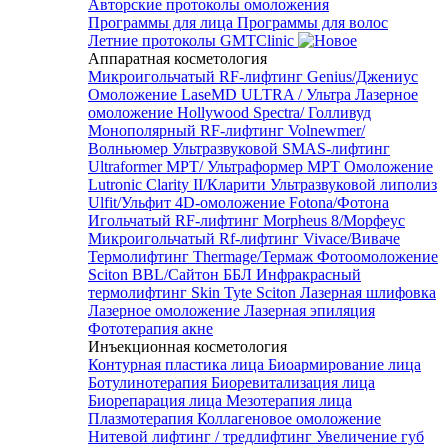
Авторские протоколы омоложения
Программы для лица
Программы для волос
Летние протоколы GMTClinic
Аппаратная косметология
Микроигольчатый RF-лифтинг Genius/Джениус
Омоложение LaseMD ULTRA / Ультра
Лазерное
омоложение Hollywood Spectra/ Голливуд
Монополярный RF-лифтинг Volnewmer/
Волньюмер
Ультразвуковой SMAS-лифтинг
Ultraformer MPT/ Ультраформер MPT
Омоложение
Lutronic Clarity II/Кларити
Ультразвуковой липолиз
Ulfit/Ульфит
4D-омоложение Fotona/Фотона
Игольчатый RF-лифтинг Morpheus 8/Морфеус
Микроигольчатый Rf-лифтинг Vivace/Виваче
Термолифтинг Thermage/Термаж
Фотоомоложение
Sciton BBL/Сайтон ББЛ
Инфракрасный
термолифтинг Skin Tyte Sciton
Лазерная шлифовка
Лазерное омоложение
Лазерная эпиляция
Фототерапия акне
Инъекционная косметология
Контурная пластика лица
Биоармирование лица
Ботулинотерапия
Биоревитализация лица
Биорепарация лица
Мезотерапия лица
Плазмотерапия
Коллагеновое омоложение
Нитевой лифтинг / тредлифтинг
Увеличение губ