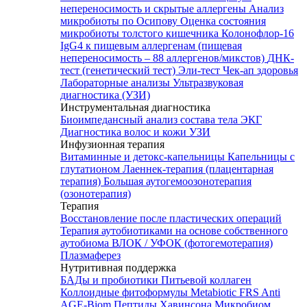
непереносимость и скрытые аллергены
Анализ
микробиоты по Осипову
Оценка состояния
микробиоты толстого кишечника Колонофлор-16
IgG4 к пищевым аллергенам (пищевая
непереносимость – 88 аллергенов/микстов)
ДНК-
тест (генетический тест)
Эли-тест
Чек-ап здоровья
Лабораторные анализы
Ультразвуковая
диагностика (УЗИ)
Инструментальная диагностика
Биоимпедансный анализ состава тела
ЭКГ
Диагностика волос и кожи
УЗИ
Инфузионная терапия
Витаминные и детокс-капельницы
Капельницы с
глутатионом
Лаеннек-терапия (плацентарная
терапия)
Большая аутогемоозонотерапия
(озонотерапия)
Терапия
Восстановление после пластических операций
Терапия аутобиотиками на основе собственного
аутобиома
ВЛОК / УФОК (фотогемотерапия)
Плазмаферез
Нутритивная поддержка
БАДы и пробиотики
Питьевой коллаген
Коллоидные фитоформулы
Metabiotic FRS
Anti
AGE-Biom
Пептиды Хавинсона
Микробиом