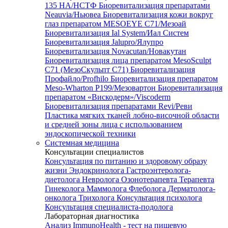
135 HA/НСТФ
Биоревитализация препаратами
Neauvia/Ньювеа
Биоревитализация кожи вокруг
глаз препаратом MESOEYE C71/Мезоай
Биоревитализация Ial System/Иал Систем
Биоревитализация Jalupro/Ялупро
Биоревитализация Novacutan/Новакутан
Биоревитализация лица препаратом MesoSculpt
C71 (МезоСкульпт С71)
Биоревитализация
Профайло/Profhilo
Биоревитализация препаратом
Meso-Wharton P199/Мезовартон
Биоревитализация
препаратом «Вискодерм»/Viscoderm
Биоревитализация препаратами Revi/Реви
Пластика мягких тканей лобно-височной области
и средней зоны лица с использованием
эндоскопической техники
Системная медицина
Консультации специалистов
Консультация по питанию и здоровому образу
жизни
Эндокринолога
Гастроэнтеролога-
диетолога
Невролога
Озонотерапевта
Терапевта
Гинеколога
Маммолога
Флеболога
Дерматолога-
онколога
Трихолога
Консультация психолога
Консультация специалиста-подолога
Лабораторная диагностика
Анализ ImmunoHealth - тест на пищевую