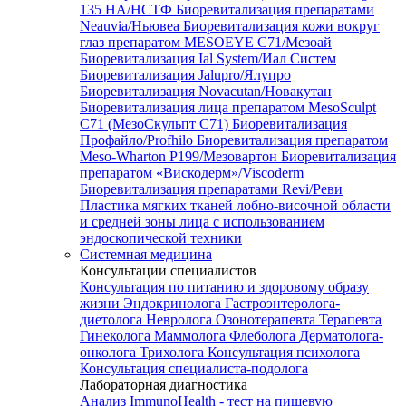
135 HA/НСТФ
Биоревитализация препаратами
Neauvia/Ньювеа
Биоревитализация кожи вокруг
глаз препаратом MESOEYE C71/Мезоай
Биоревитализация Ial System/Иал Систем
Биоревитализация Jalupro/Ялупро
Биоревитализация Novacutan/Новакутан
Биоревитализация лица препаратом MesoSculpt
C71 (МезоСкульпт С71)
Биоревитализация
Профайло/Profhilo
Биоревитализация препаратом
Meso-Wharton P199/Мезовартон
Биоревитализация
препаратом «Вискодерм»/Viscoderm
Биоревитализация препаратами Revi/Реви
Пластика мягких тканей лобно-височной области
и средней зоны лица с использованием
эндоскопической техники
Системная медицина
Консультации специалистов
Консультация по питанию и здоровому образу
жизни
Эндокринолога
Гастроэнтеролога-
диетолога
Невролога
Озонотерапевта
Терапевта
Гинеколога
Маммолога
Флеболога
Дерматолога-
онколога
Трихолога
Консультация психолога
Консультация специалиста-подолога
Лабораторная диагностика
Анализ ImmunoHealth - тест на пищевую