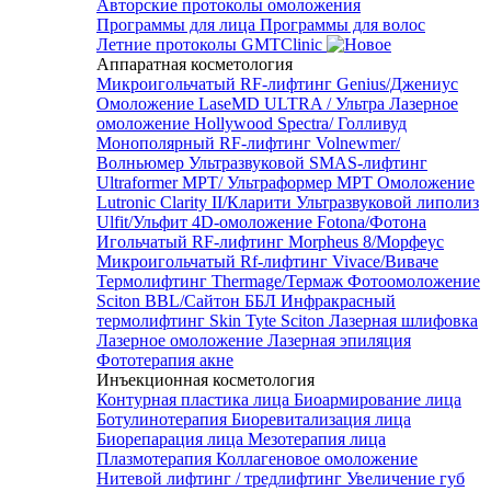
Авторские протоколы омоложения
Программы для лица
Программы для волос
Летние протоколы GMTClinic
Аппаратная косметология
Микроигольчатый RF-лифтинг Genius/Джениус
Омоложение LaseMD ULTRA / Ультра
Лазерное
омоложение Hollywood Spectra/ Голливуд
Монополярный RF-лифтинг Volnewmer/
Волньюмер
Ультразвуковой SMAS-лифтинг
Ultraformer MPT/ Ультраформер MPT
Омоложение
Lutronic Clarity II/Кларити
Ультразвуковой липолиз
Ulfit/Ульфит
4D-омоложение Fotona/Фотона
Игольчатый RF-лифтинг Morpheus 8/Морфеус
Микроигольчатый Rf-лифтинг Vivace/Виваче
Термолифтинг Thermage/Термаж
Фотоомоложение
Sciton BBL/Сайтон ББЛ
Инфракрасный
термолифтинг Skin Tyte Sciton
Лазерная шлифовка
Лазерное омоложение
Лазерная эпиляция
Фототерапия акне
Инъекционная косметология
Контурная пластика лица
Биоармирование лица
Ботулинотерапия
Биоревитализация лица
Биорепарация лица
Мезотерапия лица
Плазмотерапия
Коллагеновое омоложение
Нитевой лифтинг / тредлифтинг
Увеличение губ