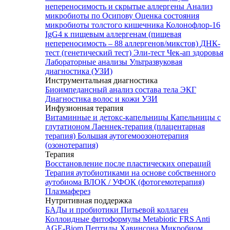
непереносимость и скрытые аллергены
Анализ
микробиоты по Осипову
Оценка состояния
микробиоты толстого кишечника Колонофлор-16
IgG4 к пищевым аллергенам (пищевая
непереносимость – 88 аллергенов/микстов)
ДНК-
тест (генетический тест)
Эли-тест
Чек-ап здоровья
Лабораторные анализы
Ультразвуковая
диагностика (УЗИ)
Инструментальная диагностика
Биоимпедансный анализ состава тела
ЭКГ
Диагностика волос и кожи
УЗИ
Инфузионная терапия
Витаминные и детокс-капельницы
Капельницы с
глутатионом
Лаеннек-терапия (плацентарная
терапия)
Большая аутогемоозонотерапия
(озонотерапия)
Терапия
Восстановление после пластических операций
Терапия аутобиотиками на основе собственного
аутобиома
ВЛОК / УФОК (фотогемотерапия)
Плазмаферез
Нутритивная поддержка
БАДы и пробиотики
Питьевой коллаген
Коллоидные фитоформулы
Metabiotic FRS
Anti
AGE-Biom
Пептиды Хавинсона
Микробиом