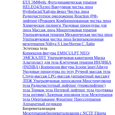
БТЛ ЭМФейс
Фотодинамическая терапия
HELEO4/Хелео
Вакуумная чистка лица
Hydrafacial/Хайдра фешл
Чистка лица
Радиочастотное омоложение Reaction (РФ-
лифтинг)/Реакшен
Комбинированная чистка лица
Химические пилинги
Уходовые процедуры для
лица
Массаж лица
Микротоковая терапия
Ультразвуковая терапия
Механическая чистка лица
Ультразвуковая чистка лица
Безинъекционная
мезотерапия Nithya S Line/Нития С Лайн
Эстетика тела
Коррекция фигуры EMSCULPT NEO/
ЭМСКАЛПТ
Ультразвуковая кавитация
Маска
Альгопласт для тела
Клеточная терапия ИНДИБА
(INDIBA)
Коррекция фигуры Icoone laser/Айкун
Уходовые процедуры по телу
Ручной массаж тела
Стоун-массаж
LPG-массаж (аппаратный массаж)/
ЛПЖ
Ультразвуковая липосакция
Миостимуляция
тела
Радиочастотный лифтинг (термолифтинг)
тела
Термаж тела
Нитевой лифтинг тела (подтяжка
тела нитями)
Лазерная эпиляция тела
Мезотерапия
тела
Обертывание
Флоатинг
Прессотерапия
Аппаратный педикюр
Биоревитализация
Мезотерапия/биоревитализация с NCTF Filorga