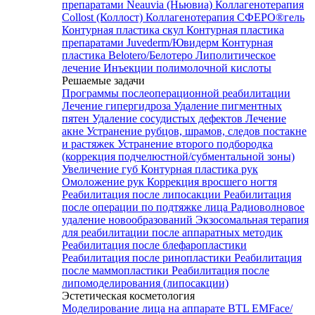
препаратами Neauvia (Ньювиа)
Коллагенотерапия
Collost (Коллост)
Коллагенотерапия СФЕРО®гель
Контурная пластика скул
Контурная пластика
препаратами Juvederm/Ювидерм
Контурная
пластика Belotero/Белотеро
Липолитическое
лечение
Инъекции полимолочной кислоты
Решаемые задачи
Программы послеоперационной реабилитации
Лечение гипергидроза
Удаление пигментных
пятен
Удаление сосудистых дефектов
Лечение
акне
Устранение рубцов, шрамов, следов постакне
и растяжек
Устранение второго подбородка
(коррекция подчелюстной/субментальной зоны)
Увеличение губ
Контурная пластика рук
Омоложение рук
Коррекция вросшего ногтя
Реабилитация после липосакции
Реабилитация
после операции по подтяжке лица
Радиоволновое
удаление новообразований
Экзосомальная терапия
для реабилитации после аппаратных методик
Реабилитация после блефаропластики
Реабилитация после ринопластики
Реабилитация
после маммопластики
Реабилитация после
липомоделирования (липосакции)
Эстетическая косметология
Моделирование лица на аппарате BTL EMFace/