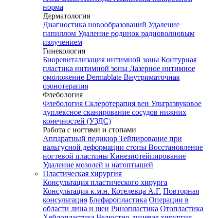
норма
Дерматология
Диагностика новообразований
Удаление
папиллом
Удаление родинок радиоволновым
излучением
Гинекология
Биоревитализация интимной зоны
Контурная
пластика интимной зоны
Лазерное интимное
омоложение Dermablate
Внутриматочная
озонотерапия
Флебология
Флебология
Склеротерапия вен
Ультразвуковое
дуплексное сканирование сосудов нижних
конечностей (УЗДС)
Работа с ногтями и стопами
Аппаратный педикюр
Тейпирование при
вальгусной деформации стопы
Восстановление
ногтевой пластины
Кинезиотейпирование
Удаление мозолей и натоптышей
Пластическая хирургия
Консультация пластического хирурга
Консультация к.м.н. Котелевца А.Г.
Повторная
консультация
Блефаропластика
Операции в
области лица и шеи
Ринопластика
Отопластика
Хейлопластика
Челюстно-лицевая хирургия