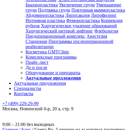
Брахиопластика
Увеличение груди
Уменьшение
груди
Подтяжка груди
Повторная маммопластика
Абдоминопластика
Липосакция
Липофилинг
Интимная пластика
Феморопластика
Коррекция
рубцов
Хирургическое удаление образований
Хирургический нитевой лифтинг
Флебология
Предоперационный комплекс
Анестезия
Стационар
Программы послеоперационной
реабилитации
Косметика GMTClinic
Комплексные программы
Прайс-лист
До и после
Оборудование и препараты
Актуальные предложения
Актуальные предложения
Специалисты
Контакты
+7 (499) 229-29-99
Москва
,
Новинский б-р, 20 а, стр. 9
9:00 – 21:00 без выходных
Главная
/
Блог
/
Газета.Ru. 5 причин из-за которых постоянно