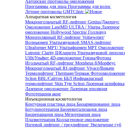
Авторские протоколы омоложения
Программы для лица
Программы для волос
Летние протоколы GMTClinic
Аппаратная косметология
Микроигольчатый RF-лифтинг Genius/Джениус
Омоложение LaseMD ULTRA / Ультра
Лазерное
омоложение Hollywood Spectra/ Голливуд
Монополярный RF-лифтинг Volnewmer/
Волньюмер
Ультразвуковой SMAS-лифтинг
Ultraformer MPT/ Ультраформер MPT
Омоложение
Lutronic Clarity II/Кларити
Ультразвуковой липолиз
Ulfit/Ульфит
4D-омоложение Fotona/Фотона
Игольчатый RF-лифтинг Morpheus 8/Морфеус
Микроигольчатый Rf-лифтинг Vivace/Виваче
Термолифтинг Thermage/Термаж
Фотоомоложение
Sciton BBL/Сайтон ББЛ
Инфракрасный
термолифтинг Skin Tyte Sciton
Лазерная шлифовка
Лазерное омоложение
Лазерная эпиляция
Фототерапия акне
Инъекционная косметология
Контурная пластика лица
Биоармирование лица
Ботулинотерапия
Биоревитализация лица
Биорепарация лица
Мезотерапия лица
Плазмотерапия
Коллагеновое омоложение
Нитевой лифтинг / тредлифтинг
Увеличение губ