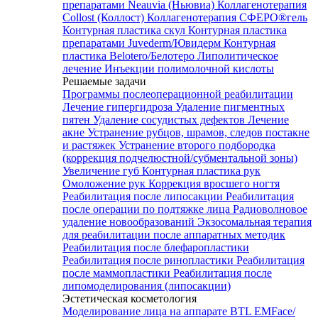
препаратами Neauvia (Ньювиа)
Коллагенотерапия
Collost (Коллост)
Коллагенотерапия СФЕРО®гель
Контурная пластика скул
Контурная пластика
препаратами Juvederm/Ювидерм
Контурная
пластика Belotero/Белотеро
Липолитическое
лечение
Инъекции полимолочной кислоты
Решаемые задачи
Программы послеоперационной реабилитации
Лечение гипергидроза
Удаление пигментных
пятен
Удаление сосудистых дефектов
Лечение
акне
Устранение рубцов, шрамов, следов постакне
и растяжек
Устранение второго подбородка
(коррекция подчелюстной/субментальной зоны)
Увеличение губ
Контурная пластика рук
Омоложение рук
Коррекция вросшего ногтя
Реабилитация после липосакции
Реабилитация
после операции по подтяжке лица
Радиоволновое
удаление новообразований
Экзосомальная терапия
для реабилитации после аппаратных методик
Реабилитация после блефаропластики
Реабилитация после ринопластики
Реабилитация
после маммопластики
Реабилитация после
липомоделирования (липосакции)
Эстетическая косметология
Моделирование лица на аппарате BTL EMFace/