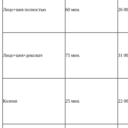
Лицо+шея полностью
60 мин.
26 0
Лицо+шея+декольте
75 мин.
31 0
Колени
25 мин.
22 0