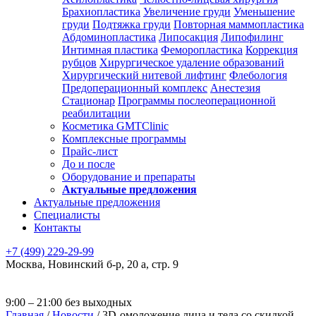
Брахиопластика
Увеличение груди
Уменьшение
груди
Подтяжка груди
Повторная маммопластика
Абдоминопластика
Липосакция
Липофилинг
Интимная пластика
Феморопластика
Коррекция
рубцов
Хирургическое удаление образований
Хирургический нитевой лифтинг
Флебология
Предоперационный комплекс
Анестезия
Стационар
Программы послеоперационной
реабилитации
Косметика GMTClinic
Комплексные программы
Прайс-лист
До и после
Оборудование и препараты
Актуальные предложения
Актуальные предложения
Специалисты
Контакты
+7 (499) 229-29-99
Москва
,
Новинский б-р, 20 а, стр. 9
9:00 – 21:00 без выходных
Главная
/
Новости
/
3D-омоложение лица и тела со скидкой