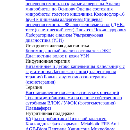
непереносимость и скрытые аллергены
Анализ
микробиоты по Осипову
Оценка состояния
микробиоты толстого кишечника Колонофлор-16
IgG4 к пищевым аллергенам (пищевая
непереносимость – 88 аллергенов/микстов)
ДНК-
тест (генетический тест)
Эли-тест
Чек-ап здоровья
Лабораторные анализы
Ультразвуковая
диагностика (УЗИ)
Инструментальная диагностика
Биоимпедансный анализ состава тела
ЭКГ
Диагностика волос и кожи
УЗИ
Инфузионная терапия
Витаминные и детокс-капельницы
Капельницы с
глутатионом
Лаеннек-терапия (плацентарная
терапия)
Большая аутогемоозонотерапия
(озонотерапия)
Терапия
Восстановление после пластических операций
Терапия аутобиотиками на основе собственного
аутобиома
ВЛОК / УФОК (фотогемотерапия)
Плазмаферез
Нутритивная поддержка
БАДы и пробиотики
Питьевой коллаген
Коллоидные фитоформулы
Metabiotic FRS
Anti
AGE-Biom
Пептиды Хавинсона
Микробиом