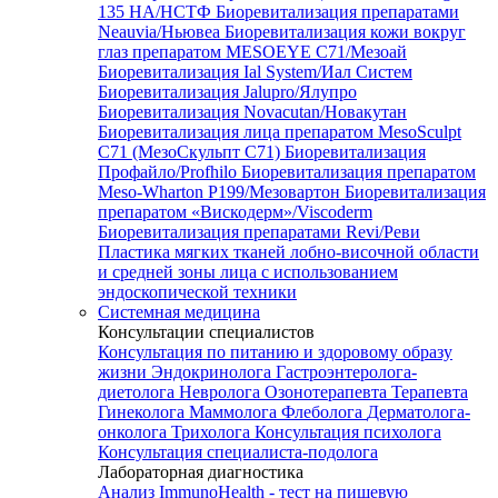
135 HA/НСТФ
Биоревитализация препаратами
Neauvia/Ньювеа
Биоревитализация кожи вокруг
глаз препаратом MESOEYE C71/Мезоай
Биоревитализация Ial System/Иал Систем
Биоревитализация Jalupro/Ялупро
Биоревитализация Novacutan/Новакутан
Биоревитализация лица препаратом MesoSculpt
C71 (МезоСкульпт С71)
Биоревитализация
Профайло/Profhilo
Биоревитализация препаратом
Meso-Wharton P199/Мезовартон
Биоревитализация
препаратом «Вискодерм»/Viscoderm
Биоревитализация препаратами Revi/Реви
Пластика мягких тканей лобно-височной области
и средней зоны лица с использованием
эндоскопической техники
Системная медицина
Консультации специалистов
Консультация по питанию и здоровому образу
жизни
Эндокринолога
Гастроэнтеролога-
диетолога
Невролога
Озонотерапевта
Терапевта
Гинеколога
Маммолога
Флеболога
Дерматолога-
онколога
Трихолога
Консультация психолога
Консультация специалиста-подолога
Лабораторная диагностика
Анализ ImmunoHealth - тест на пищевую