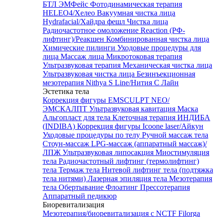
БТЛ ЭМФейс
Фотодинамическая терапия
HELEO4/Хелео
Вакуумная чистка лица
Hydrafacial/Хайдра фешл
Чистка лица
Радиочастотное омоложение Reaction (РФ-
лифтинг)/Реакшен
Комбинированная чистка лица
Химические пилинги
Уходовые процедуры для
лица
Массаж лица
Микротоковая терапия
Ультразвуковая терапия
Механическая чистка лица
Ультразвуковая чистка лица
Безинъекционная
мезотерапия Nithya S Line/Нития С Лайн
Эстетика тела
Коррекция фигуры EMSCULPT NEO/
ЭМСКАЛПТ
Ультразвуковая кавитация
Маска
Альгопласт для тела
Клеточная терапия ИНДИБА
(INDIBA)
Коррекция фигуры Icoone laser/Айкун
Уходовые процедуры по телу
Ручной массаж тела
Стоун-массаж
LPG-массаж (аппаратный массаж)/
ЛПЖ
Ультразвуковая липосакция
Миостимуляция
тела
Радиочастотный лифтинг (термолифтинг)
тела
Термаж тела
Нитевой лифтинг тела (подтяжка
тела нитями)
Лазерная эпиляция тела
Мезотерапия
тела
Обертывание
Флоатинг
Прессотерапия
Аппаратный педикюр
Биоревитализация
Мезотерапия/биоревитализация с NCTF Filorga