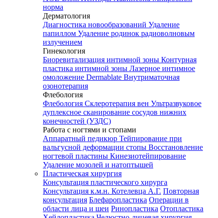
норма
Дерматология
Диагностика новообразований
Удаление
папиллом
Удаление родинок радиоволновым
излучением
Гинекология
Биоревитализация интимной зоны
Контурная
пластика интимной зоны
Лазерное интимное
омоложение Dermablate
Внутриматочная
озонотерапия
Флебология
Флебология
Склеротерапия вен
Ультразвуковое
дуплексное сканирование сосудов нижних
конечностей (УЗДС)
Работа с ногтями и стопами
Аппаратный педикюр
Тейпирование при
вальгусной деформации стопы
Восстановление
ногтевой пластины
Кинезиотейпирование
Удаление мозолей и натоптышей
Пластическая хирургия
Консультация пластического хирурга
Консультация к.м.н. Котелевца А.Г.
Повторная
консультация
Блефаропластика
Операции в
области лица и шеи
Ринопластика
Отопластика
Хейлопластика
Челюстно-лицевая хирургия