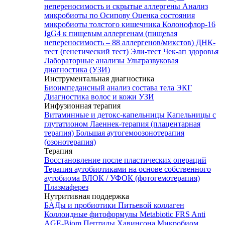
непереносимость и скрытые аллергены
Анализ
микробиоты по Осипову
Оценка состояния
микробиоты толстого кишечника Колонофлор-16
IgG4 к пищевым аллергенам (пищевая
непереносимость – 88 аллергенов/микстов)
ДНК-
тест (генетический тест)
Эли-тест
Чек-ап здоровья
Лабораторные анализы
Ультразвуковая
диагностика (УЗИ)
Инструментальная диагностика
Биоимпедансный анализ состава тела
ЭКГ
Диагностика волос и кожи
УЗИ
Инфузионная терапия
Витаминные и детокс-капельницы
Капельницы с
глутатионом
Лаеннек-терапия (плацентарная
терапия)
Большая аутогемоозонотерапия
(озонотерапия)
Терапия
Восстановление после пластических операций
Терапия аутобиотиками на основе собственного
аутобиома
ВЛОК / УФОК (фотогемотерапия)
Плазмаферез
Нутритивная поддержка
БАДы и пробиотики
Питьевой коллаген
Коллоидные фитоформулы
Metabiotic FRS
Anti
AGE-Biom
Пептиды Хавинсона
Микробиом