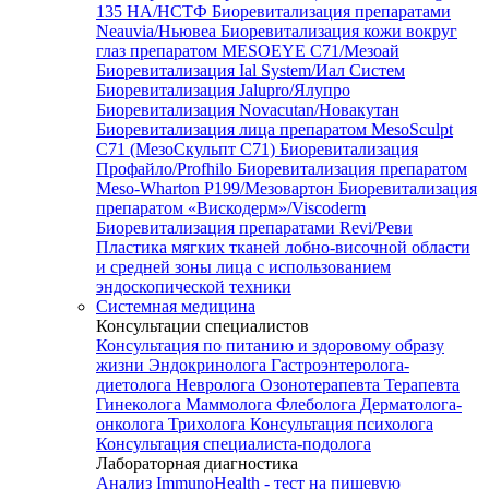
135 HA/НСТФ
Биоревитализация препаратами
Neauvia/Ньювеа
Биоревитализация кожи вокруг
глаз препаратом MESOEYE C71/Мезоай
Биоревитализация Ial System/Иал Систем
Биоревитализация Jalupro/Ялупро
Биоревитализация Novacutan/Новакутан
Биоревитализация лица препаратом MesoSculpt
C71 (МезоСкульпт С71)
Биоревитализация
Профайло/Profhilo
Биоревитализация препаратом
Meso-Wharton P199/Мезовартон
Биоревитализация
препаратом «Вискодерм»/Viscoderm
Биоревитализация препаратами Revi/Реви
Пластика мягких тканей лобно-височной области
и средней зоны лица с использованием
эндоскопической техники
Системная медицина
Консультации специалистов
Консультация по питанию и здоровому образу
жизни
Эндокринолога
Гастроэнтеролога-
диетолога
Невролога
Озонотерапевта
Терапевта
Гинеколога
Маммолога
Флеболога
Дерматолога-
онколога
Трихолога
Консультация психолога
Консультация специалиста-подолога
Лабораторная диагностика
Анализ ImmunoHealth - тест на пищевую