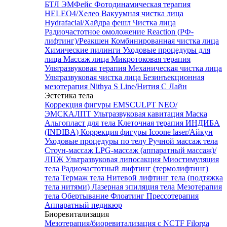
БТЛ ЭМФейс
Фотодинамическая терапия
HELEO4/Хелео
Вакуумная чистка лица
Hydrafacial/Хайдра фешл
Чистка лица
Радиочастотное омоложение Reaction (РФ-
лифтинг)/Реакшен
Комбинированная чистка лица
Химические пилинги
Уходовые процедуры для
лица
Массаж лица
Микротоковая терапия
Ультразвуковая терапия
Механическая чистка лица
Ультразвуковая чистка лица
Безинъекционная
мезотерапия Nithya S Line/Нития С Лайн
Эстетика тела
Коррекция фигуры EMSCULPT NEO/
ЭМСКАЛПТ
Ультразвуковая кавитация
Маска
Альгопласт для тела
Клеточная терапия ИНДИБА
(INDIBA)
Коррекция фигуры Icoone laser/Айкун
Уходовые процедуры по телу
Ручной массаж тела
Стоун-массаж
LPG-массаж (аппаратный массаж)/
ЛПЖ
Ультразвуковая липосакция
Миостимуляция
тела
Радиочастотный лифтинг (термолифтинг)
тела
Термаж тела
Нитевой лифтинг тела (подтяжка
тела нитями)
Лазерная эпиляция тела
Мезотерапия
тела
Обертывание
Флоатинг
Прессотерапия
Аппаратный педикюр
Биоревитализация
Мезотерапия/биоревитализация с NCTF Filorga