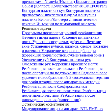
препаратами Neauvia (Ньювиа)
Коллагенотерапия
Collost (Коллост)
Коллагенотерапия СФЕРО®гель
Контурная пластика скул
Контурная пластика
препаратами Juvederm/Ювидерм
Контурная
пластика Belotero/Белотеро
Липолитическое
лечение
Инъекции полимолочной кислоты
Решаемые задачи
Программы послеоперационной реабилитации
Лечение гипергидроза
Удаление пигментных
пятен
Удаление сосудистых дефектов
Лечение
акне
Устранение рубцов, шрамов, следов постакне
и растяжек
Устранение второго подбородка
(коррекция подчелюстной/субментальной зоны)
Увеличение губ
Контурная пластика рук
Омоложение рук
Коррекция вросшего ногтя
Реабилитация после липосакции
Реабилитация
после операции по подтяжке лица
Радиоволновое
удаление новообразований
Экзосомальная терапия
для реабилитации после аппаратных методик
Реабилитация после блефаропластики
Реабилитация после ринопластики
Реабилитация
после маммопластики
Реабилитация после
липомоделирования (липосакции)
Эстетическая косметология
Моделирование лица на аппарате BTL EMFace/