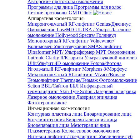
Авторские протоколы омоложения
Программы для лица
Программы для волос
Летние протоколы GMTClinic
Аппаратная косметология
Микроигольчатый RF-лифтинг Genius/Джениус
Омоложение LaseMD ULTRA / Ультра
Лазерное
омоложение Hollywood Spectra/ Голливуд
Монополярный RF-лифтинг Volnewmer/
Волньюмер
Ультразвуковой SMAS-лифтинг
Ultraformer MPT/ Ультраформер MPT
Омоложение
Lutronic Clarity II/Кларити
Ультразвуковой липолиз
Ulfit/Ульфит
4D-омоложение Fotona/Фотона
Игольчатый RF-лифтинг Morpheus 8/Морфеус
Микроигольчатый Rf-лифтинг Vivace/Виваче
Термолифтинг Thermage/Термаж
Фотоомоложение
Sciton BBL/Сайтон ББЛ
Инфракрасный
термолифтинг Skin Tyte Sciton
Лазерная шлифовка
Лазерное омоложение
Лазерная эпиляция
Фототерапия акне
Инъекционная косметология
Контурная пластика лица
Биоармирование лица
Ботулинотерапия
Биоревитализация лица
Биорепарация лица
Мезотерапия лица
Плазмотерапия
Коллагеновое омоложение
Нитевой лифтинг / тредлифтинг
Увеличение губ