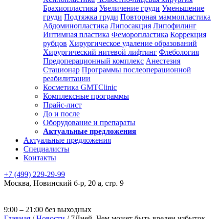
Брахиопластика
Увеличение груди
Уменьшение
груди
Подтяжка груди
Повторная маммопластика
Абдоминопластика
Липосакция
Липофилинг
Интимная пластика
Феморопластика
Коррекция
рубцов
Хирургическое удаление образований
Хирургический нитевой лифтинг
Флебология
Предоперационный комплекс
Анестезия
Стационар
Программы послеоперационной
реабилитации
Косметика GMTClinic
Комплексные программы
Прайс-лист
До и после
Оборудование и препараты
Актуальные предложения
Актуальные предложения
Специалисты
Контакты
+7 (499) 229-29-99
Москва
,
Новинский б-р, 20 а, стр. 9
9:00 – 21:00 без выходных
Главная
/
Новости
/
7Дней. Чем может быть вреден избыток