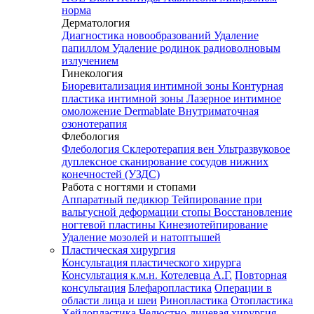
норма
Дерматология
Диагностика новообразований
Удаление
папиллом
Удаление родинок радиоволновым
излучением
Гинекология
Биоревитализация интимной зоны
Контурная
пластика интимной зоны
Лазерное интимное
омоложение Dermablate
Внутриматочная
озонотерапия
Флебология
Флебология
Склеротерапия вен
Ультразвуковое
дуплексное сканирование сосудов нижних
конечностей (УЗДС)
Работа с ногтями и стопами
Аппаратный педикюр
Тейпирование при
вальгусной деформации стопы
Восстановление
ногтевой пластины
Кинезиотейпирование
Удаление мозолей и натоптышей
Пластическая хирургия
Консультация пластического хирурга
Консультация к.м.н. Котелевца А.Г.
Повторная
консультация
Блефаропластика
Операции в
области лица и шеи
Ринопластика
Отопластика
Хейлопластика
Челюстно-лицевая хирургия