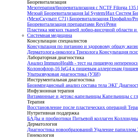
Биоревитализация
Мезотерапия/биоревитализация с NCTF Filorga 1
Мезоай
Биоревитализация Ial System/Иал Систем
Би
(МезоСкульпт С71)
Биоревитализация Профайло/Pro
Биоревитализация препаратами Revi/Реви
Пластика мягких тканей лобно-височной области и
Системная медицина
Консультации специалистов
Консультация по питанию и здоровому образу жиз
Дерматолога-онколога
Трихолога
Консультация пси
Лабораторная диагностика
Анализ ImmunoHealth - тест на пищевую неперенос
Колонофлор-16
IgG4 к пищевым аллергенам (пищев
Ультразвуковая диагностика (УЗИ)
Инструментальная диагностика
Биоимпедансный анализ состава тела
ЭКГ
Диагнос
Инфузионная терапия
Витаминные и детокс-капельницы
Капельницы с г
Терапия
Восстановление после пластических операций
Тера
Нутритивная поддержка
БАДы и пробиотики
Питьевой коллаген
Коллоидн
Дерматология
Диагностика новообразований
Удаление папиллом
Гинекология