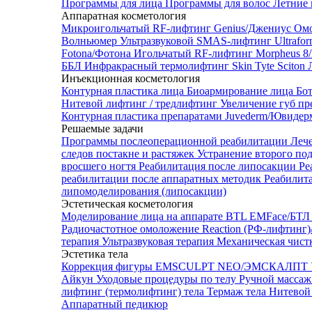
Программы для лица
Программы для волос
Летние 
Аппаратная косметология
Микроигольчатый RF-лифтинг Genius/Джениус
Омо
Волньюмер
Ультразвуковой SMAS-лифтинг Ultrafo
Fotona/Фотона
Игольчатый RF-лифтинг Morpheus 
ББЛ
Инфракрасный термолифтинг Skin Tyte Sciton
Инъекционная косметология
Контурная пластика лица
Биоармирование лица
Бо
Нитевой лифтинг / тредлифтинг
Увеличение губ пр
Контурная пластика препаратами Juvederm/Ювиде
Решаемые задачи
Программы послеоперационной реабилитации
Леч
следов постакне и растяжек
Устранение второго по
вросшего ногтя
Реабилитация после липосакции
Ре
реабилитации после аппаратных методик
Реабилит
липомоделирования (липосакции)
Эстетическая косметология
Моделирование лица на аппарате BTL EMFace/Б
Радиочастотное омоложение Reaction (РФ-лифтинг
терапия
Ультразвуковая терапия
Механическая чист
Эстетика тела
Коррекция фигуры EMSCULPT NEO/ЭМСКАЛПТ
Айкун
Уходовые процедуры по телу
Ручной массаж
лифтинг (термолифтинг) тела
Термаж тела
Нитевой 
Аппаратный педикюр