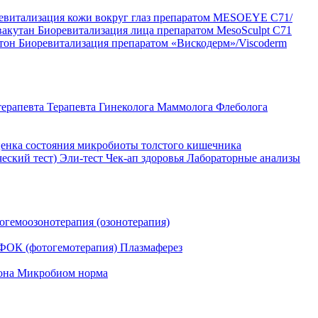
евитализация кожи вокруг глаз препаратом MESOEYE C71/
вакутан
Биоревитализация лица препаратом MesoSculpt C71
ртон
Биоревитализация препаратом «Вискодерм»/Viscoderm
терапевта
Терапевта
Гинеколога
Маммолога
Флеболога
енка состояния микробиоты толстого кишечника
ческий тест)
Эли-тест
Чек-ап здоровья
Лабораторные анализы
огемоозонотерапия (озонотерапия)
ФОК (фотогемотерапия)
Плазмаферез
она
Микробиом норма