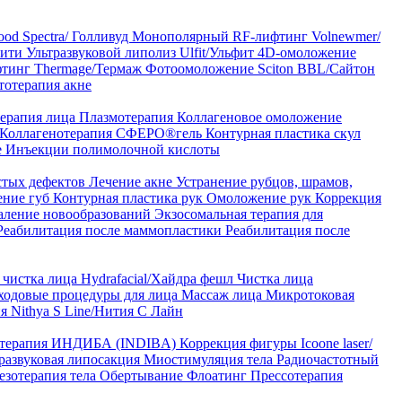
od Spectra/ Голливуд
Монополярный RF-лифтинг Volnewmer/
арити
Ультразвуковой липолиз Ulfit/Ульфит
4D-омоложение
тинг Thermage/Термаж
Фотоомоложение Sciton BBL/Сайтон
тотерапия акне
ерапия лица
Плазмотерапия
Коллагеновое омоложение
Коллагенотерапия СФЕРО®гель
Контурная пластика скул
е
Инъекции полимолочной кислоты
стых дефектов
Лечение акне
Устранение рубцов, шрамов,
ение губ
Контурная пластика рук
Омоложение рук
Коррекция
аление новообразований
Экзосомальная терапия для
Реабилитация после маммопластики
Реабилитация после
чистка лица Hydrafacial/Хайдра фешл
Чистка лица
ходовые процедуры для лица
Массаж лица
Микротоковая
я Nithya S Line/Нития С Лайн
 терапия ИНДИБА (INDIBA)
Коррекция фигуры Icoone laser/
развуковая липосакция
Миостимуляция тела
Радиочастотный
езотерапия тела
Обертывание
Флоатинг
Прессотерапия