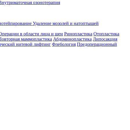
Внутриматочная озонотерапия
иотейпирование
Удаление мозолей и натоптышей
Операции в области лица и шеи
Ринопластика
Отопластика
Повторная маммопластика
Абдоминопластика
Липосакция
ческий нитевой лифтинг
Флебология
Предоперационный