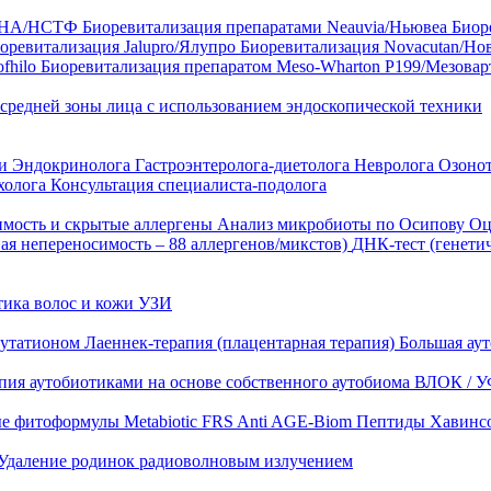
35 HA/НСТФ
Биоревитализация препаратами Neauvia/Ньювеа
Биор
оревитализация Jalupro/Ялупро
Биоревитализация Novacutan/Но
fhilo
Биоревитализация препаратом Meso-Wharton P199/Мезова
 средней зоны лица с использованием эндоскопической техники
ни
Эндокринолога
Гастроэнтеролога-диетолога
Невролога
Озоно
холога
Консультация специалиста-подолога
имость и скрытые аллергены
Анализ микробиоты по Осипову
Оц
ая непереносимость – 88 аллергенов/микстов)
ДНК-тест (генети
тика волос и кожи
УЗИ
лутатионом
Лаеннек-терапия (плацентарная терапия)
Большая аут
пия аутобиотиками на основе собственного аутобиома
ВЛОК / У
ые фитоформулы
Metabiotic FRS
Anti AGE-Biom
Пептиды Хавинс
Удаление родинок радиоволновым излучением