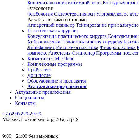
Биоревитализация интимной зоны
Контурная плас
Флебология
Флебология
Склеротерапия вен
Ультразвуковое дуп
Работа с ногтями и стопами
Аппаратный педикюр
Тейпирование при вальгусн
Пластическая хирургия
Консультация пластического хирурга
Консультация 
Хейлопластика
Челюстно-лицевая хирургия
Брахио
Липофилинг
Интимная пластика
Феморопластика
комплекс
Анестезия
Стационар
Программы послео
Косметика GMTClinic
Комплексные программы
Прайс-лист
До и после
Оборудование и препараты
Актуальные предложения
Актуальные предложения
Специалисты
Контакты
+7 (499) 229-29-99
Москва
,
Новинский б-р, 20 а, стр. 9
9:00 – 21:00 без выходных