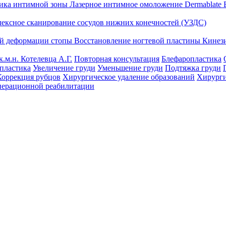
тика интимной зоны
Лазерное интимное омоложение Dermablate
лексное сканирование сосудов нижних конечностей (УЗДС)
ой деформации стопы
Восстановление ногтевой пластины
Кинез
к.м.н. Котелевца А.Г.
Повторная консультация
Блефаропластика
пластика
Увеличение груди
Уменьшение груди
Подтяжка груди
Коррекция рубцов
Хирургическое удаление образований
Хирурги
перационной реабилитации