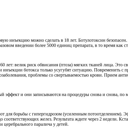
вую инъекцию можно сделать в 18 лет. Ботулотоксин безопасен
азовом введении более 5000 единиц препарата, в то время как ст
лет: велик риск обвисания (птоза) мягких тканей лица. Это свя
 и инъекции ботокса только усугубят ситуацию. Повременить с 
онкозаболевания, проблемы со свертываемостью крови. Прием ант
ый эффект и они записываются на процедуры снова и снова, по 
ют для борьбы с гипергидрозом (усиленным потоотделением). Эф
до соответствующих желез. Результата ждите через 2 недели. Кс
и церебрального паралича у детей.