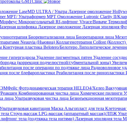
протоколы GMTClinic
ложение LaseMD ULTRA / Ультра
Лазерное омоложение Hollywo
rmer MPT/ Ультраформер MPT
Омоложение Lutronic Clarity II/Кл
8/Морфеус
Микроигольчатый Rf-лифтинг Vivace/Виваче
Термолиф
Лазерная шлифовка
Лазерное омоложение
Лазерная эпиляция
Фо
тулинотерапия
Биоревитализация лица
Биорепарация лица
Мезот
епаратами Neauvia (Ньювиа)
Коллагенотерапия Collost (Коллост)
рм
Контурная пластика Belotero/Белотеро
Липолитическое лечени
ение гипергидроза
Удаление пигментных пятен
Удаление сосуди
дбородка (коррекция подчелюстной/субментальной зоны)
Увелич
абилитация после операции по подтяжке лица
Радиоволновое уд
ация после блефаропластики
Реабилитация после ринопластики
ТЛ ЭМФейс
Фотодинамическая терапия HELEO4/Хелео
Вакуумная 
)/Реакшен
Комбинированная чистка лица
Химические пилинги
У
ка лица
Ультразвуковая чистка лица
Безинъекционная мезотерапи
Ультразвуковая кавитация
Маска Альгопласт для тела
Клеточная
 тела
Стоун-массаж
LPG-массаж (аппаратный массаж)/ЛПЖ
Ульт
лифтинг тела (подтяжка тела нитями)
Лазерная эпиляция тела
М