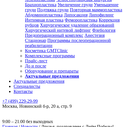
Брахиопластика
Увеличение груди
Уменьшение
груди
Подтяжка груди
Повторная маммопластика
Абдоминопластика
Липосакция
Липофилинг
Интимная пластика
Феморопластика
Коррекция
рубцов
Хирургическое удаление образований
Хирургический нитевой лифтинг
Флебология
Предоперационный комплекс
Анестезия
Стационар
Программы послеоперационной
реабилитации
Косметика GMTClinic
Комплексные программы
Прайс-лист
До и после
Оборудование и препараты
Актуальные предложения
Актуальные предложения
Специалисты
Контакты
+7 (499) 229-29-99
Москва
,
Новинский б-р, 20 а, стр. 9
9:00 – 21:00 без выходных
Главная
/
Новости
/
Друзья, поздравляем с Днём Победы!