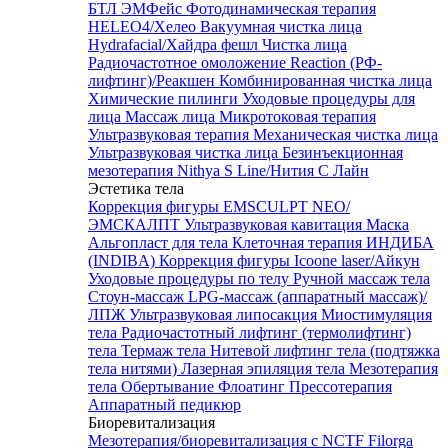
БТЛ ЭМФейс
Фотодинамическая терапия
HELEO4/Хелео
Вакуумная чистка лица
Hydrafacial/Хайдра фешл
Чистка лица
Радиочастотное омоложение Reaction (РФ-
лифтинг)/Реакшен
Комбинированная чистка лица
Химические пилинги
Уходовые процедуры для
лица
Массаж лица
Микротоковая терапия
Ультразвуковая терапия
Механическая чистка лица
Ультразвуковая чистка лица
Безинъекционная
мезотерапия Nithya S Line/Нития С Лайн
Эстетика тела
Коррекция фигуры EMSCULPT NEO/
ЭМСКАЛПТ
Ультразвуковая кавитация
Маска
Альгопласт для тела
Клеточная терапия ИНДИБА
(INDIBA)
Коррекция фигуры Icoone laser/Айкун
Уходовые процедуры по телу
Ручной массаж тела
Стоун-массаж
LPG-массаж (аппаратный массаж)/
ЛПЖ
Ультразвуковая липосакция
Миостимуляция
тела
Радиочастотный лифтинг (термолифтинг)
тела
Термаж тела
Нитевой лифтинг тела (подтяжка
тела нитями)
Лазерная эпиляция тела
Мезотерапия
тела
Обертывание
Флоатинг
Прессотерапия
Аппаратный педикюр
Биоревитализация
Мезотерапия/биоревитализация с NCTF Filorga