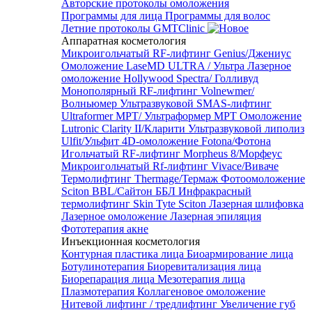
Авторские протоколы омоложения
Программы для лица
Программы для волос
Летние протоколы GMTClinic
Аппаратная косметология
Микроигольчатый RF-лифтинг Genius/Джениус
Омоложение LaseMD ULTRA / Ультра
Лазерное
омоложение Hollywood Spectra/ Голливуд
Монополярный RF-лифтинг Volnewmer/
Волньюмер
Ультразвуковой SMAS-лифтинг
Ultraformer MPT/ Ультраформер MPT
Омоложение
Lutronic Clarity II/Кларити
Ультразвуковой липолиз
Ulfit/Ульфит
4D-омоложение Fotona/Фотона
Игольчатый RF-лифтинг Morpheus 8/Морфеус
Микроигольчатый Rf-лифтинг Vivace/Виваче
Термолифтинг Thermage/Термаж
Фотоомоложение
Sciton BBL/Сайтон ББЛ
Инфракрасный
термолифтинг Skin Tyte Sciton
Лазерная шлифовка
Лазерное омоложение
Лазерная эпиляция
Фототерапия акне
Инъекционная косметология
Контурная пластика лица
Биоармирование лица
Ботулинотерапия
Биоревитализация лица
Биорепарация лица
Мезотерапия лица
Плазмотерапия
Коллагеновое омоложение
Нитевой лифтинг / тредлифтинг
Увеличение губ