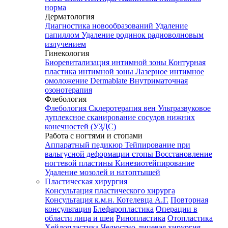
норма
Дерматология
Диагностика новообразований
Удаление
папиллом
Удаление родинок радиоволновым
излучением
Гинекология
Биоревитализация интимной зоны
Контурная
пластика интимной зоны
Лазерное интимное
омоложение Dermablate
Внутриматочная
озонотерапия
Флебология
Флебология
Склеротерапия вен
Ультразвуковое
дуплексное сканирование сосудов нижних
конечностей (УЗДС)
Работа с ногтями и стопами
Аппаратный педикюр
Тейпирование при
вальгусной деформации стопы
Восстановление
ногтевой пластины
Кинезиотейпирование
Удаление мозолей и натоптышей
Пластическая хирургия
Консультация пластического хирурга
Консультация к.м.н. Котелевца А.Г.
Повторная
консультация
Блефаропластика
Операции в
области лица и шеи
Ринопластика
Отопластика
Хейлопластика
Челюстно-лицевая хирургия