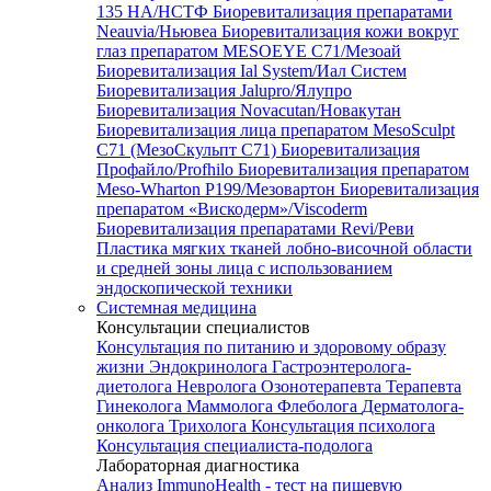
135 HA/НСТФ
Биоревитализация препаратами
Neauvia/Ньювеа
Биоревитализация кожи вокруг
глаз препаратом MESOEYE C71/Мезоай
Биоревитализация Ial System/Иал Систем
Биоревитализация Jalupro/Ялупро
Биоревитализация Novacutan/Новакутан
Биоревитализация лица препаратом MesoSculpt
C71 (МезоСкульпт С71)
Биоревитализация
Профайло/Profhilo
Биоревитализация препаратом
Meso-Wharton P199/Мезовартон
Биоревитализация
препаратом «Вискодерм»/Viscoderm
Биоревитализация препаратами Revi/Реви
Пластика мягких тканей лобно-височной области
и средней зоны лица с использованием
эндоскопической техники
Системная медицина
Консультации специалистов
Консультация по питанию и здоровому образу
жизни
Эндокринолога
Гастроэнтеролога-
диетолога
Невролога
Озонотерапевта
Терапевта
Гинеколога
Маммолога
Флеболога
Дерматолога-
онколога
Трихолога
Консультация психолога
Консультация специалиста-подолога
Лабораторная диагностика
Анализ ImmunoHealth - тест на пищевую