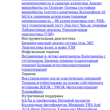
непереносимость и скрытые аллергены
Анализ
микробиоты по Осипову
Оценка состояния
микробиоты толстого кишечника Колонофлор-16
IgG4 к пищевым аллергенам (пищевая
непереносимость – 88 аллергенов/микстов)
ДНК-
тест (генетический тест)
Эли-тест
Чек-ап здоровья
Лабораторные анализы
Ультразвуковая
диагностика (УЗИ)
Инструментальная диагностика
Биоимпедансный анализ состава тела
ЭКГ
Диагностика волос и кожи
УЗИ
Инфузионная терапия
Витаминные и детокс-капельницы
Капельницы с
глутатионом
Лаеннек-терапия (плацентарная
терапия)
Большая аутогемоозонотерапия
(озонотерапия)
Терапия
Восстановление после пластических операций
Терапия аутобиотиками на основе собственного
аутобиома
ВЛОК / УФОК (фотогемотерапия)
Плазмаферез
Нутритивная поддержка
БАДы и пробиотики
Питьевой коллаген
Коллоидные фитоформулы
Metabiotic FRS
Anti
AGE-Biom
Пептиды Хавинсона
Микробиом