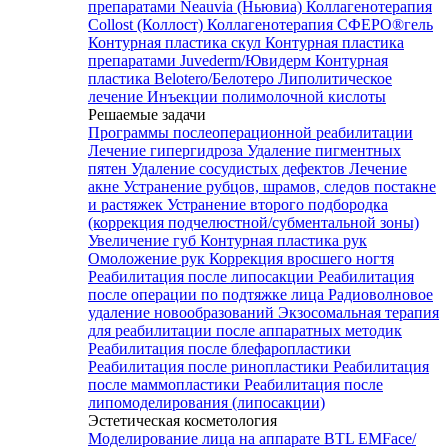
препаратами Neauvia (Ньювиа)
Коллагенотерапия
Collost (Коллост)
Коллагенотерапия СФЕРО®гель
Контурная пластика скул
Контурная пластика
препаратами Juvederm/Ювидерм
Контурная
пластика Belotero/Белотеро
Липолитическое
лечение
Инъекции полимолочной кислоты
Решаемые задачи
Программы послеоперационной реабилитации
Лечение гипергидроза
Удаление пигментных
пятен
Удаление сосудистых дефектов
Лечение
акне
Устранение рубцов, шрамов, следов постакне
и растяжек
Устранение второго подбородка
(коррекция подчелюстной/субментальной зоны)
Увеличение губ
Контурная пластика рук
Омоложение рук
Коррекция вросшего ногтя
Реабилитация после липосакции
Реабилитация
после операции по подтяжке лица
Радиоволновое
удаление новообразований
Экзосомальная терапия
для реабилитации после аппаратных методик
Реабилитация после блефаропластики
Реабилитация после ринопластики
Реабилитация
после маммопластики
Реабилитация после
липомоделирования (липосакции)
Эстетическая косметология
Моделирование лица на аппарате BTL EMFace/