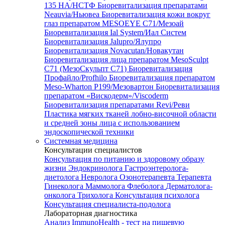
135 HA/НСТФ
Биоревитализация препаратами
Neauvia/Ньювеа
Биоревитализация кожи вокруг
глаз препаратом MESOEYE C71/Мезоай
Биоревитализация Ial System/Иал Систем
Биоревитализация Jalupro/Ялупро
Биоревитализация Novacutan/Новакутан
Биоревитализация лица препаратом MesoSculpt
C71 (МезоСкульпт С71)
Биоревитализация
Профайло/Profhilo
Биоревитализация препаратом
Meso-Wharton P199/Мезовартон
Биоревитализация
препаратом «Вискодерм»/Viscoderm
Биоревитализация препаратами Revi/Реви
Пластика мягких тканей лобно-височной области
и средней зоны лица с использованием
эндоскопической техники
Системная медицина
Консультации специалистов
Консультация по питанию и здоровому образу
жизни
Эндокринолога
Гастроэнтеролога-
диетолога
Невролога
Озонотерапевта
Терапевта
Гинеколога
Маммолога
Флеболога
Дерматолога-
онколога
Трихолога
Консультация психолога
Консультация специалиста-подолога
Лабораторная диагностика
Анализ ImmunoHealth - тест на пищевую