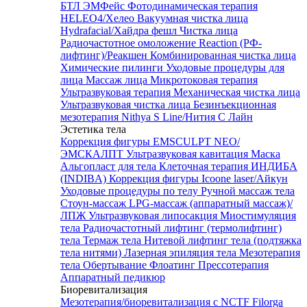
БТЛ ЭМФейс
Фотодинамическая терапия
HELEO4/Хелео
Вакуумная чистка лица
Hydrafacial/Хайдра фешл
Чистка лица
Радиочастотное омоложение Reaction (РФ-
лифтинг)/Реакшен
Комбинированная чистка лица
Химические пилинги
Уходовые процедуры для
лица
Массаж лица
Микротоковая терапия
Ультразвуковая терапия
Механическая чистка лица
Ультразвуковая чистка лица
Безинъекционная
мезотерапия Nithya S Line/Нития С Лайн
Эстетика тела
Коррекция фигуры EMSCULPT NEO/
ЭМСКАЛПТ
Ультразвуковая кавитация
Маска
Альгопласт для тела
Клеточная терапия ИНДИБА
(INDIBA)
Коррекция фигуры Icoone laser/Айкун
Уходовые процедуры по телу
Ручной массаж тела
Стоун-массаж
LPG-массаж (аппаратный массаж)/
ЛПЖ
Ультразвуковая липосакция
Миостимуляция
тела
Радиочастотный лифтинг (термолифтинг)
тела
Термаж тела
Нитевой лифтинг тела (подтяжка
тела нитями)
Лазерная эпиляция тела
Мезотерапия
тела
Обертывание
Флоатинг
Прессотерапия
Аппаратный педикюр
Биоревитализация
Мезотерапия/биоревитализация с NCTF Filorga