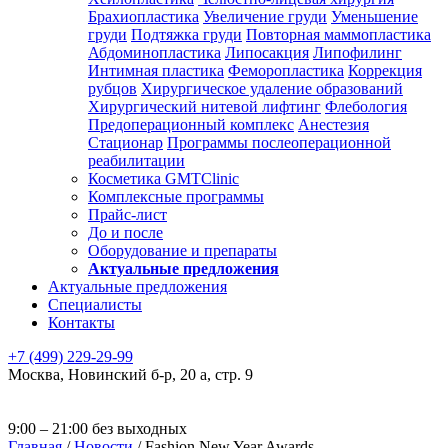
Брахиопластика
Увеличение груди
Уменьшение
груди
Подтяжка груди
Повторная маммопластика
Абдоминопластика
Липосакция
Липофилинг
Интимная пластика
Феморопластика
Коррекция
рубцов
Хирургическое удаление образований
Хирургический нитевой лифтинг
Флебология
Предоперационный комплекс
Анестезия
Стационар
Программы послеоперационной
реабилитации
Косметика GMTClinic
Комплексные программы
Прайс-лист
До и после
Оборудование и препараты
Актуальные предложения
Актуальные предложения
Специалисты
Контакты
+7 (499) 229-29-99
Москва
,
Новинский б-р, 20 а, стр. 9
9:00 – 21:00 без выходных
Главная
/
Новости
/
Fashion New Year Awards