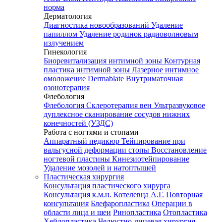
норма
Дерматология
Диагностика новообразований
Удаление
папиллом
Удаление родинок радиоволновым
излучением
Гинекология
Биоревитализация интимной зоны
Контурная
пластика интимной зоны
Лазерное интимное
омоложение Dermablate
Внутриматочная
озонотерапия
Флебология
Флебология
Склеротерапия вен
Ультразвуковое
дуплексное сканирование сосудов нижних
конечностей (УЗДС)
Работа с ногтями и стопами
Аппаратный педикюр
Тейпирование при
вальгусной деформации стопы
Восстановление
ногтевой пластины
Кинезиотейпирование
Удаление мозолей и натоптышей
Пластическая хирургия
Консультация пластического хирурга
Консультация к.м.н. Котелевца А.Г.
Повторная
консультация
Блефаропластика
Операции в
области лица и шеи
Ринопластика
Отопластика
Хейлопластика
Челюстно-лицевая хирургия