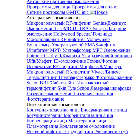
Авторские протоколы омоложения
Программы для лица
Программы для волос
Летние протоколы GMTClinic
Аппаратная косметология
Микроигольчатый RF-лифтинг Genius/Джениус
Омоложение LaseMD ULTRA / Ультра
Лазерное
омоложение Hollywood Spectra/ Голливуд
Монополярный RF-лифтинг Volnewmer/
Волньюмер
Ультразвуковой SMAS-лифтинг
Ultraformer MPT/ Ультраформер MPT
Омоложение
Lutronic Clarity II/Кларити
Ультразвуковой липолиз
Ulfit/Ульфит
4D-омоложение Fotona/Фотона
Игольчатый RF-лифтинг Morpheus 8/Морфеус
Микроигольчатый Rf-лифтинг Vivace/Виваче
Термолифтинг Thermage/Термаж
Фотоомоложение
Sciton BBL/Сайтон ББЛ
Инфракрасный
термолифтинг Skin Tyte Sciton
Лазерная шлифовка
Лазерное омоложение
Лазерная эпиляция
Фототерапия акне
Инъекционная косметология
Контурная пластика лица
Биоармирование лица
Ботулинотерапия
Биоревитализация лица
Биорепарация лица
Мезотерапия лица
Плазмотерапия
Коллагеновое омоложение
Нитевой лифтинг / тредлифтинг
Увеличение губ