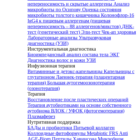
непереносимость и скрытые аллергены
Анализ
микробиоты по Осипову
Оценка состояния
микробиоты толстого кишечника Колонофлор-16
IgG4 к пищевым аллергенам (пищевая
непереносимость – 88 аллергенов/микстов)
ДНК-
тест (генетический тест)
Эли-тест
Чек-ап здоровья
Лабораторные анализы
Ультразвуковая
диагностика (УЗИ)
Инструментальная диагностика
Биоимпедансный анализ состава тела
ЭКГ
Диагностика волос и кожи
УЗИ
Инфузионная терапия
Витаминные и детокс-капельницы
Капельницы с
глутатионом
Лаеннек-терапия (плацентарная
терапия)
Большая аутогемоозонотерапия
(озонотерапия)
Терапия
Восстановление после пластических операций
Терапия аутобиотиками на основе собственного
аутобиома
ВЛОК / УФОК (фотогемотерапия)
Плазмаферез
Нутритивная поддержка
БАДы и пробиотики
Питьевой коллаген
Коллоидные фитоформулы
Metabiotic FRS
Anti
AGE-Biom
Пептиды Хавинсона
Микробиом