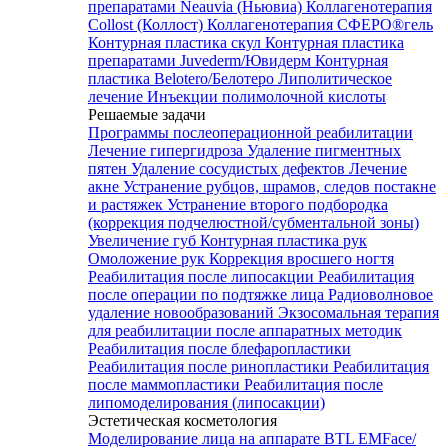
препаратами Neauvia (Ньювиа)
Коллагенотерапия
Collost (Коллост)
Коллагенотерапия СФЕРО®гель
Контурная пластика скул
Контурная пластика
препаратами Juvederm/Ювидерм
Контурная
пластика Belotero/Белотеро
Липолитическое
лечение
Инъекции полимолочной кислоты
Решаемые задачи
Программы послеоперационной реабилитации
Лечение гипергидроза
Удаление пигментных
пятен
Удаление сосудистых дефектов
Лечение
акне
Устранение рубцов, шрамов, следов постакне
и растяжек
Устранение второго подбородка
(коррекция подчелюстной/субментальной зоны)
Увеличение губ
Контурная пластика рук
Омоложение рук
Коррекция вросшего ногтя
Реабилитация после липосакции
Реабилитация
после операции по подтяжке лица
Радиоволновое
удаление новообразований
Экзосомальная терапия
для реабилитации после аппаратных методик
Реабилитация после блефаропластики
Реабилитация после ринопластики
Реабилитация
после маммопластики
Реабилитация после
липомоделирования (липосакции)
Эстетическая косметология
Моделирование лица на аппарате BTL EMFace/