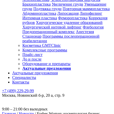
Брахиопластика
Увеличение груди
Уменьшение
груди
Подтяжка груди
Повторная маммопластика
Абдоминопластика
Липосакция
Липофилинг
Интимная пластика
Феморопластика
Коррекция
рубцов
Хирургическое удаление образований
Хирургический нитевой лифтинг
Флебология
Предоперационный комплекс
Анестезия
Стационар
Программы послеоперационной
реабилитации
Косметика GMTClinic
Комплексные программы
Прайс-лист
До и после
Оборудование и препараты
Актуальные предложения
Актуальные предложения
Специалисты
Контакты
+7 (499) 229-29-99
Москва
,
Новинский б-р, 20 а, стр. 9
9:00 – 21:00 без выходных
Главная
/
Новости
/
Forbes Woman: косметология бизнес-