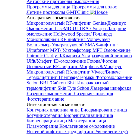
Авторские протоколы омоложения
Программы для лица
Программы для волос
Летние протоколы GMTClinic
Аппаратная косметология
Микроигольчатый RF-лифтинг Genius/Джениус
Омоложение LaseMD ULTRA / Ультра
Лазерное
омоложение Hollywood Spectra/ Голливуд
Монополярный RF-лифтинг Volnewmer/
Волньюмер
Ультразвуковой SMAS-лифтинг
Ultraformer MPT/ Ультраформер MPT
Омоложение
Lutronic Clarity II/Кларити
Ультразвуковой липолиз
Ulfit/Ульфит
4D-омоложение Fotona/Фотона
Игольчатый RF-лифтинг Morpheus 8/Морфеус
Микроигольчатый Rf-лифтинг Vivace/Виваче
Термолифтинг Thermage/Термаж
Фотоомоложение
Sciton BBL/Сайтон ББЛ
Инфракрасный
термолифтинг Skin Tyte Sciton
Лазерная шлифовка
Лазерное омоложение
Лазерная эпиляция
Фототерапия акне
Инъекционная косметология
Контурная пластика лица
Биоармирование лица
Ботулинотерапия
Биоревитализация лица
Биорепарация лица
Мезотерапия лица
Плазмотерапия
Коллагеновое омоложение
Нитевой лифтинг / тредлифтинг
Увеличение губ