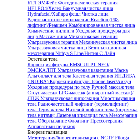
БТЛ ЭМФейс
Фотодинамическая терапия
HELEO4/Хелео
Вакуумная чистка лица
Hydrafacial/Хайдра фешл
Чистка лица
Радиочастотное омоложение Reaction (РФ-
лифтинг)/Реакшен
Комбинированная чистка лица
Химические пилинги
Уходовые процедуры для
лица
Массаж лица
Микротоковая терапия
Ультразвуковая терапия
Механическая чистка лица
Ультразвуковая чистка лица
Безинъекционная
мезотерапия Nithya S Line/Нития С Лайн
Эстетика тела
Коррекция фигуры EMSCULPT NEO/
ЭМСКАЛПТ
Ультразвуковая кавитация
Маска
Альгопласт для тела
Клеточная терапия ИНДИБА
(INDIBA)
Коррекция фигуры Icoone laser/Айкун
Уходовые процедуры по телу
Ручной массаж тела
Стоун-массаж
LPG-массаж (аппаратный массаж)/
ЛПЖ
Ультразвуковая липосакция
Миостимуляция
тела
Радиочастотный лифтинг (термолифтинг)
тела
Термаж тела
Нитевой лифтинг тела (подтяжка
тела нитями)
Лазерная эпиляция тела
Мезотерапия
тела
Обертывание
Флоатинг
Прессотерапия
Аппаратный педикюр
Биоревитализация
Мезотерапия/биоревитализация с NCTF Filorga