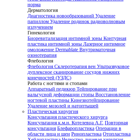
норма
Дерматология
Диагностика новообразований
Удаление
папиллом
Удаление родинок радиоволновым
излучением
Гинекология
Биоревитализация интимной зоны
Контурная
пластика интимной зоны
Лазерное интимное
омоложение Dermablate
Внутриматочная
озонотерапия
Флебология
Флебология
Склеротерапия вен
Ультразвуковое
дуплексное сканирование сосудов нижних
конечностей (УЗДС)
Работа с ногтями и стопами
Аппаратный педикюр
Тейпирование при
вальгусной деформации стопы
Восстановление
ногтевой пластины
Кинезиотейпирование
Удаление мозолей и натоптышей
Пластическая хирургия
Консультация пластического хирурга
Консультация к.м.н. Котелевца А.Г.
Повторная
консультация
Блефаропластика
Операции в
области лица и шеи
Ринопластика
Отопластика
Хейлопластика
Челюстно-лицевая хирургия