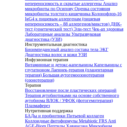
непереносимость и скрытые аллергены
Анализ
микробиоты по Осипову
Оценка состояния
микробиоты толстого кишечника Колонофлор-16
IgG4 к пищевым аллергенам (пищевая
непереносимость – 88 аллергенов/микстов)
ДНК-
тест (генетический тест)
Эли-тест
Чек-ап здоровья
Лабораторные анализы
Ультразвуковая
диагностика (УЗИ)
Инструментальная диагностика
Биоимпедансный анализ состава тела
ЭКГ
Диагностика волос и кожи
УЗИ
Инфузионная терапия
Витаминные и детокс-капельницы
Капельницы с
глутатионом
Лаеннек-терапия (плацентарная
терапия)
Большая аутогемоозонотерапия
(озонотерапия)
Терапия
Восстановление после пластических операций
Терапия аутобиотиками на основе собственного
аутобиома
ВЛОК / УФОК (фотогемотерапия)
Плазмаферез
Нутритивная поддержка
БАДы и пробиотики
Питьевой коллаген
Коллоидные фитоформулы
Metabiotic FRS
Anti
AGE-Biom
Пептиды Хавинсона
Микробиом