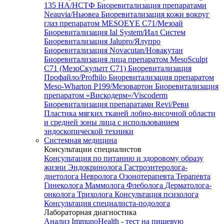
135 HA/НСТФ
Биоревитализация препаратами
Neauvia/Ньювеа
Биоревитализация кожи вокруг
глаз препаратом MESOEYE C71/Мезоай
Биоревитализация Ial System/Иал Систем
Биоревитализация Jalupro/Ялупро
Биоревитализация Novacutan/Новакутан
Биоревитализация лица препаратом MesoSculpt
C71 (МезоСкульпт С71)
Биоревитализация
Профайло/Profhilo
Биоревитализация препаратом
Meso-Wharton P199/Мезовартон
Биоревитализация
препаратом «Вискодерм»/Viscoderm
Биоревитализация препаратами Revi/Реви
Пластика мягких тканей лобно-височной области
и средней зоны лица с использованием
эндоскопической техники
Системная медицина
Консультации специалистов
Консультация по питанию и здоровому образу
жизни
Эндокринолога
Гастроэнтеролога-
диетолога
Невролога
Озонотерапевта
Терапевта
Гинеколога
Маммолога
Флеболога
Дерматолога-
онколога
Трихолога
Консультация психолога
Консультация специалиста-подолога
Лабораторная диагностика
Анализ ImmunoHealth - тест на пищевую