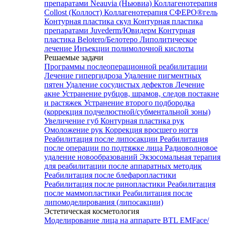
препаратами Neauvia (Ньювиа)
Коллагенотерапия
Collost (Коллост)
Коллагенотерапия СФЕРО®гель
Контурная пластика скул
Контурная пластика
препаратами Juvederm/Ювидерм
Контурная
пластика Belotero/Белотеро
Липолитическое
лечение
Инъекции полимолочной кислоты
Решаемые задачи
Программы послеоперационной реабилитации
Лечение гипергидроза
Удаление пигментных
пятен
Удаление сосудистых дефектов
Лечение
акне
Устранение рубцов, шрамов, следов постакне
и растяжек
Устранение второго подбородка
(коррекция подчелюстной/субментальной зоны)
Увеличение губ
Контурная пластика рук
Омоложение рук
Коррекция вросшего ногтя
Реабилитация после липосакции
Реабилитация
после операции по подтяжке лица
Радиоволновое
удаление новообразований
Экзосомальная терапия
для реабилитации после аппаратных методик
Реабилитация после блефаропластики
Реабилитация после ринопластики
Реабилитация
после маммопластики
Реабилитация после
липомоделирования (липосакции)
Эстетическая косметология
Моделирование лица на аппарате BTL EMFace/