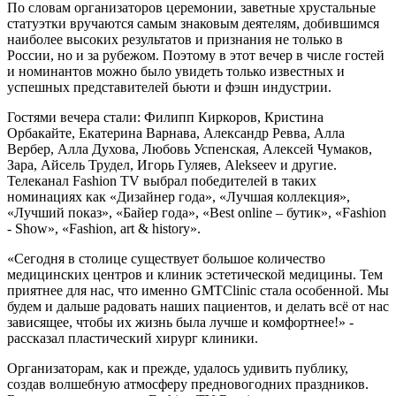
По словам организаторов церемонии, заветные хрустальные
статуэтки вручаются самым знаковым деятелям, добившимся
наиболее высоких результатов и признания не только в
России, но и за рубежом. Поэтому в этот вечер в числе гостей
и номинантов можно было увидеть только известных и
успешных представителей бьюти и фэшн индустрии.
Гостями вечера стали: Филипп Киркоров, Кристина
Орбакайте, Екатерина Варнава, Александр Ревва, Алла
Вербер, Алла Духова, Любовь Успенская, Алексей Чумаков,
Зара, Айсель Трудел, Игорь Гуляев, Alekseev и другие.
Телеканал Fashion TV выбрал победителей в таких
номинациях как «Дизайнер года», «Лучшая коллекция»,
«Лучший показ», «Байер года», «Best online – бутик», «Fashion
- Show», «Fashion, art & history».
«Сегодня в столице существует большое количество
медицинских центров и клиник эстетической медицины. Тем
приятнее для нас, что именно GMTClinic стала особенной. Мы
будем и дальше радовать наших пациентов, и делать всё от нас
зависящее, чтобы их жизнь была лучше и комфортнее!» -
рассказал пластический хирург клиники.
Организаторам, как и прежде, удалось удивить публику,
создав волшебную атмосферу предновогодних праздников.