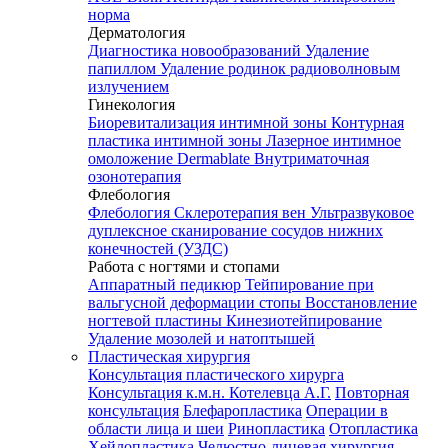
норма
Дерматология
Диагностика новообразований
Удаление
папиллом
Удаление родинок радиоволновым
излучением
Гинекология
Биоревитализация интимной зоны
Контурная
пластика интимной зоны
Лазерное интимное
омоложение Dermablate
Внутриматочная
озонотерапия
Флебология
Флебология
Склеротерапия вен
Ультразвуковое
дуплексное сканирование сосудов нижних
конечностей (УЗДС)
Работа с ногтями и стопами
Аппаратный педикюр
Тейпирование при
вальгусной деформации стопы
Восстановление
ногтевой пластины
Кинезиотейпирование
Удаление мозолей и натоптышей
Пластическая хирургия
Консультация пластического хирурга
Консультация к.м.н. Котелевца А.Г.
Повторная
консультация
Блефаропластика
Операции в
области лица и шеи
Ринопластика
Отопластика
Хейлопластика
Челюстно-лицевая хирургия