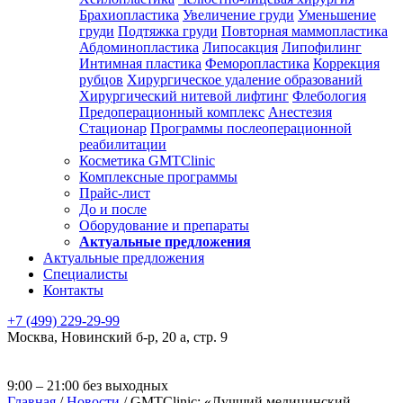
Брахиопластика
Увеличение груди
Уменьшение
груди
Подтяжка груди
Повторная маммопластика
Абдоминопластика
Липосакция
Липофилинг
Интимная пластика
Феморопластика
Коррекция
рубцов
Хирургическое удаление образований
Хирургический нитевой лифтинг
Флебология
Предоперационный комплекс
Анестезия
Стационар
Программы послеоперационной
реабилитации
Косметика GMTClinic
Комплексные программы
Прайс-лист
До и после
Оборудование и препараты
Актуальные предложения
Актуальные предложения
Специалисты
Контакты
+7 (499) 229-29-99
Москва
,
Новинский б-р, 20 а, стр. 9
9:00 – 21:00 без выходных
Главная
/
Новости
/
GMTClinic: «Лучший медицинский