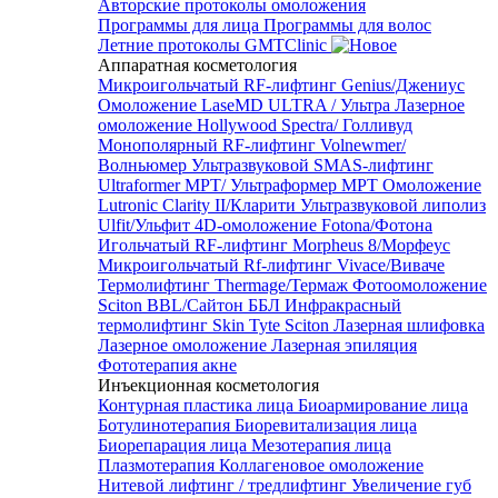
Авторские протоколы омоложения
Программы для лица
Программы для волос
Летние протоколы GMTClinic
Аппаратная косметология
Микроигольчатый RF-лифтинг Genius/Джениус
Омоложение LaseMD ULTRA / Ультра
Лазерное
омоложение Hollywood Spectra/ Голливуд
Монополярный RF-лифтинг Volnewmer/
Волньюмер
Ультразвуковой SMAS-лифтинг
Ultraformer MPT/ Ультраформер MPT
Омоложение
Lutronic Clarity II/Кларити
Ультразвуковой липолиз
Ulfit/Ульфит
4D-омоложение Fotona/Фотона
Игольчатый RF-лифтинг Morpheus 8/Морфеус
Микроигольчатый Rf-лифтинг Vivace/Виваче
Термолифтинг Thermage/Термаж
Фотоомоложение
Sciton BBL/Сайтон ББЛ
Инфракрасный
термолифтинг Skin Tyte Sciton
Лазерная шлифовка
Лазерное омоложение
Лазерная эпиляция
Фототерапия акне
Инъекционная косметология
Контурная пластика лица
Биоармирование лица
Ботулинотерапия
Биоревитализация лица
Биорепарация лица
Мезотерапия лица
Плазмотерапия
Коллагеновое омоложение
Нитевой лифтинг / тредлифтинг
Увеличение губ