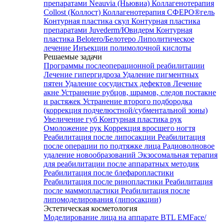
препаратами Neauvia (Ньювиа)
Коллагенотерапия
Collost (Коллост)
Коллагенотерапия СФЕРО®гель
Контурная пластика скул
Контурная пластика
препаратами Juvederm/Ювидерм
Контурная
пластика Belotero/Белотеро
Липолитическое
лечение
Инъекции полимолочной кислоты
Решаемые задачи
Программы послеоперационной реабилитации
Лечение гипергидроза
Удаление пигментных
пятен
Удаление сосудистых дефектов
Лечение
акне
Устранение рубцов, шрамов, следов постакне
и растяжек
Устранение второго подбородка
(коррекция подчелюстной/субментальной зоны)
Увеличение губ
Контурная пластика рук
Омоложение рук
Коррекция вросшего ногтя
Реабилитация после липосакции
Реабилитация
после операции по подтяжке лица
Радиоволновое
удаление новообразований
Экзосомальная терапия
для реабилитации после аппаратных методик
Реабилитация после блефаропластики
Реабилитация после ринопластики
Реабилитация
после маммопластики
Реабилитация после
липомоделирования (липосакции)
Эстетическая косметология
Моделирование лица на аппарате BTL EMFace/