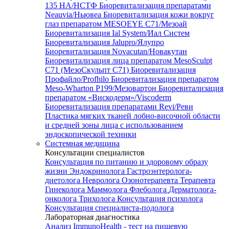
135 HA/НСТФ
Биоревитализация препаратами
Neauvia/Ньювеа
Биоревитализация кожи вокруг
глаз препаратом MESOEYE C71/Мезоай
Биоревитализация Ial System/Иал Систем
Биоревитализация Jalupro/Ялупро
Биоревитализация Novacutan/Новакутан
Биоревитализация лица препаратом MesoSculpt
C71 (МезоСкульпт С71)
Биоревитализация
Профайло/Profhilo
Биоревитализация препаратом
Meso-Wharton P199/Мезовартон
Биоревитализация
препаратом «Вискодерм»/Viscoderm
Биоревитализация препаратами Revi/Реви
Пластика мягких тканей лобно-височной области
и средней зоны лица с использованием
эндоскопической техники
Системная медицина
Консультации специалистов
Консультация по питанию и здоровому образу
жизни
Эндокринолога
Гастроэнтеролога-
диетолога
Невролога
Озонотерапевта
Терапевта
Гинеколога
Маммолога
Флеболога
Дерматолога-
онколога
Трихолога
Консультация психолога
Консультация специалиста-подолога
Лабораторная диагностика
Анализ ImmunoHealth - тест на пищевую