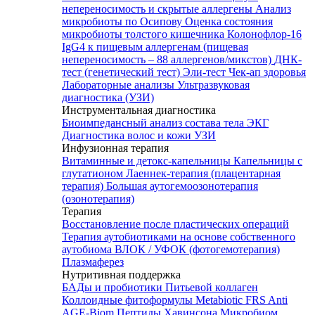
непереносимость и скрытые аллергены
Анализ
микробиоты по Осипову
Оценка состояния
микробиоты толстого кишечника Колонофлор-16
IgG4 к пищевым аллергенам (пищевая
непереносимость – 88 аллергенов/микстов)
ДНК-
тест (генетический тест)
Эли-тест
Чек-ап здоровья
Лабораторные анализы
Ультразвуковая
диагностика (УЗИ)
Инструментальная диагностика
Биоимпедансный анализ состава тела
ЭКГ
Диагностика волос и кожи
УЗИ
Инфузионная терапия
Витаминные и детокс-капельницы
Капельницы с
глутатионом
Лаеннек-терапия (плацентарная
терапия)
Большая аутогемоозонотерапия
(озонотерапия)
Терапия
Восстановление после пластических операций
Терапия аутобиотиками на основе собственного
аутобиома
ВЛОК / УФОК (фотогемотерапия)
Плазмаферез
Нутритивная поддержка
БАДы и пробиотики
Питьевой коллаген
Коллоидные фитоформулы
Metabiotic FRS
Anti
AGE-Biom
Пептиды Хавинсона
Микробиом