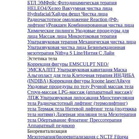
БТЛ ЭМФейс
Фотодинамическая терапия
HELEO4/Хелео
Вакуумная чистка лица
Hydrafacial/Хайдра фешл
Чистка лица
Радиочастотное омоложение Reaction (РФ-
лифтинг)/Реакшен
Комбинированная чистка лица
Химические пилинги
Уходовые процедуры для
лица
Массаж лица
Микротоковая терапия
Ультразвуковая терапия
Механическая чистка лица
Ультразвуковая чистка лица
Безинъекционная
мезотерапия Nithya S Line/Нития С Лайн
Эстетика тела
Коррекция фигуры EMSCULPT NEO/
ЭМСКАЛПТ
Ультразвуковая кавитация
Маска
Альгопласт для тела
Клеточная терапия ИНДИБА
(INDIBA)
Коррекция фигуры Icoone laser/Айкун
Уходовые процедуры по телу
Ручной массаж тела
Стоун-массаж
LPG-массаж (аппаратный массаж)/
ЛПЖ
Ультразвуковая липосакция
Миостимуляция
тела
Радиочастотный лифтинг (термолифтинг)
тела
Термаж тела
Нитевой лифтинг тела (подтяжка
тела нитями)
Лазерная эпиляция тела
Мезотерапия
тела
Обертывание
Флоатинг
Прессотерапия
Аппаратный педикюр
Биоревитализация
Мезотерапия/биоревитализация с NCTF Filorga