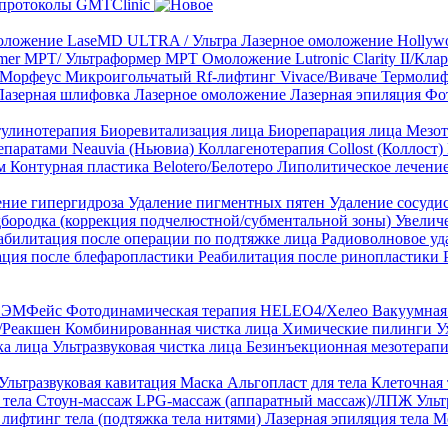
протоколы GMTClinic
ложение LaseMD ULTRA / Ультра
Лазерное омоложение Hollywo
rmer MPT/ Ультраформер MPT
Омоложение Lutronic Clarity II/Кл
8/Морфеус
Микроигольчатый Rf-лифтинг Vivace/Виваче
Термолиф
Лазерная шлифовка
Лазерное омоложение
Лазерная эпиляция
Фо
тулинотерапия
Биоревитализация лица
Биорепарация лица
Мезот
епаратами Neauvia (Ньювиа)
Коллагенотерапия Collost (Коллост)
рм
Контурная пластика Belotero/Белотеро
Липолитическое лечени
ение гипергидроза
Удаление пигментных пятен
Удаление сосуди
дбородка (коррекция подчелюстной/субментальной зоны)
Увелич
абилитация после операции по подтяжке лица
Радиоволновое уд
ация после блефаропластики
Реабилитация после ринопластики
ТЛ ЭМФейс
Фотодинамическая терапия HELEO4/Хелео
Вакуумная 
)/Реакшен
Комбинированная чистка лица
Химические пилинги
У
ка лица
Ультразвуковая чистка лица
Безинъекционная мезотерапи
Ультразвуковая кавитация
Маска Альгопласт для тела
Клеточная
 тела
Стоун-массаж
LPG-массаж (аппаратный массаж)/ЛПЖ
Ульт
лифтинг тела (подтяжка тела нитями)
Лазерная эпиляция тела
М