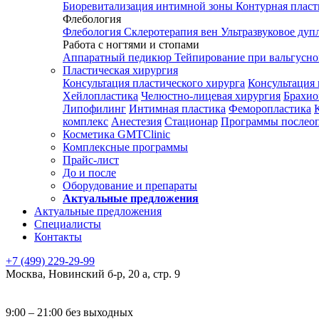
Биоревитализация интимной зоны
Контурная плас
Флебология
Флебология
Склеротерапия вен
Ультразвуковое дуп
Работа с ногтями и стопами
Аппаратный педикюр
Тейпирование при вальгусн
Пластическая хирургия
Консультация пластического хирурга
Консультация 
Хейлопластика
Челюстно-лицевая хирургия
Брахио
Липофилинг
Интимная пластика
Феморопластика
комплекс
Анестезия
Стационар
Программы послео
Косметика GMTClinic
Комплексные программы
Прайс-лист
До и после
Оборудование и препараты
Актуальные предложения
Актуальные предложения
Специалисты
Контакты
+7 (499) 229-29-99
Москва
,
Новинский б-р, 20 а, стр. 9
9:00 – 21:00 без выходных