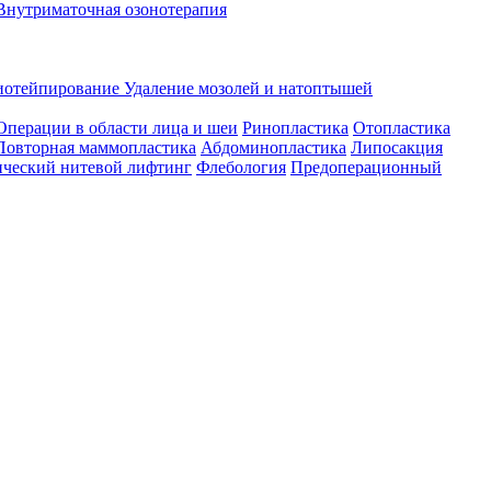
Внутриматочная озонотерапия
иотейпирование
Удаление мозолей и натоптышей
Операции в области лица и шеи
Ринопластика
Отопластика
Повторная маммопластика
Абдоминопластика
Липосакция
ческий нитевой лифтинг
Флебология
Предоперационный