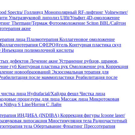
od Spectra/ Голливуд
Монополярный RF-лифтинг Volnewmer/
арити
Ультразвуковой липолиз Ulfit/Ульфит
4D-омоложение
тинг Thermage/Термаж
Фотоомоложение Sciton BBL/Сайтон
тотерапия акне
ерапия лица
Плазмотерапия
Коллагеновое омоложение
Коллагенотерапия СФЕРО®гель
Контурная пластика скул
е
Инъекции полимолочной кислоты
стых дефектов
Лечение акне
Устранение рубцов, шрамов,
ение губ
Контурная пластика рук
Омоложение рук
Коррекция
аление новообразований
Экзосомальная терапия для
Реабилитация после маммопластики
Реабилитация после
чистка лица Hydrafacial/Хайдра фешл
Чистка лица
ходовые процедуры для лица
Массаж лица
Микротоковая
я Nithya S Line/Нития С Лайн
 терапия ИНДИБА (INDIBA)
Коррекция фигуры Icoone laser/
развуковая липосакция
Миостимуляция тела
Радиочастотный
езотерапия тела
Обертывание
Флоатинг
Прессотерапия