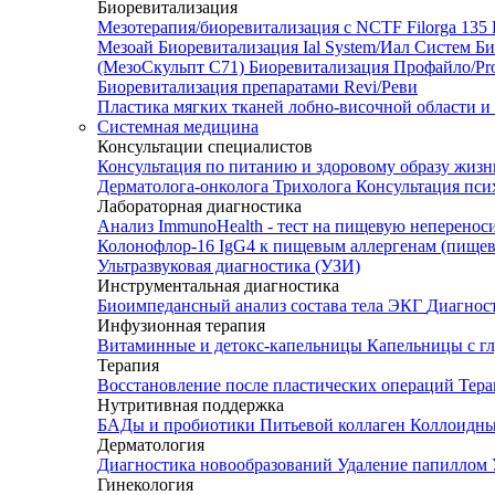
Биоревитализация
Мезотерапия/биоревитализация с NCTF Filorga 1
Мезоай
Биоревитализация Ial System/Иал Систем
Би
(МезоСкульпт С71)
Биоревитализация Профайло/Pro
Биоревитализация препаратами Revi/Реви
Пластика мягких тканей лобно-височной области и
Системная медицина
Консультации специалистов
Консультация по питанию и здоровому образу жиз
Дерматолога-онколога
Трихолога
Консультация пси
Лабораторная диагностика
Анализ ImmunoHealth - тест на пищевую неперенос
Колонофлор-16
IgG4 к пищевым аллергенам (пищев
Ультразвуковая диагностика (УЗИ)
Инструментальная диагностика
Биоимпедансный анализ состава тела
ЭКГ
Диагнос
Инфузионная терапия
Витаминные и детокс-капельницы
Капельницы с г
Терапия
Восстановление после пластических операций
Тера
Нутритивная поддержка
БАДы и пробиотики
Питьевой коллаген
Коллоидн
Дерматология
Диагностика новообразований
Удаление папиллом
Гинекология