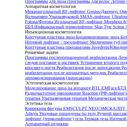
Программы для лица
Программы для волос
Летние 
Аппаратная косметология
Микроигольчатый RF-лифтинг Genius/Джениус
Омо
Волньюмер
Ультразвуковой SMAS-лифтинг Ultrafo
Fotona/Фотона
Игольчатый RF-лифтинг Morpheus 
ББЛ
Инфракрасный термолифтинг Skin Tyte Sciton
Инъекционная косметология
Контурная пластика лица
Биоармирование лица
Бо
Нитевой лифтинг / тредлифтинг
Увеличение губ пр
Контурная пластика препаратами Juvederm/Ювиде
Решаемые задачи
Программы послеоперационной реабилитации
Леч
следов постакне и растяжек
Устранение второго по
вросшего ногтя
Реабилитация после липосакции
Ре
реабилитации после аппаратных методик
Реабилит
липомоделирования (липосакции)
Эстетическая косметология
Моделирование лица на аппарате BTL EMFace/Б
Радиочастотное омоложение Reaction (РФ-лифтинг
терапия
Ультразвуковая терапия
Механическая чист
Эстетика тела
Коррекция фигуры EMSCULPT NEO/ЭМСКАЛПТ
Айкун
Уходовые процедуры по телу
Ручной массаж
лифтинг (термолифтинг) тела
Термаж тела
Нитевой 
Аппаратный педикюр