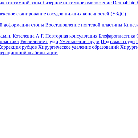
тика интимной зоны
Лазерное интимное омоложение Dermablate
лексное сканирование сосудов нижних конечностей (УЗДС)
ой деформации стопы
Восстановление ногтевой пластины
Кинез
к.м.н. Котелевца А.Г.
Повторная консультация
Блефаропластика
пластика
Увеличение груди
Уменьшение груди
Подтяжка груди
Коррекция рубцов
Хирургическое удаление образований
Хирурги
перационной реабилитации