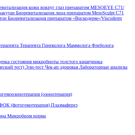
евитализация кожи вокруг глаз препаратом MESOEYE C71/
вакутан
Биоревитализация лица препаратом MesoSculpt C71
ртон
Биоревитализация препаратом «Вискодерм»/Viscoderm
терапевта
Терапевта
Гинеколога
Маммолога
Флеболога
енка состояния микробиоты толстого кишечника
ческий тест)
Эли-тест
Чек-ап здоровья
Лабораторные анализы
огемоозонотерапия (озонотерапия)
ФОК (фотогемотерапия)
Плазмаферез
она
Микробиом норма