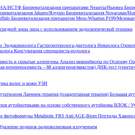
35 HA/НСТФ
Биоревитализация препаратами Neauvia/Ньювеа
Биор
оревитализация Jalupro/Ялупро
Биоревитализация Novacutan/Но
fhilo
Биоревитализация препаратом Meso-Wharton P199/Мезова
 средней зоны лица с использованием эндоскопической техники
ни
Эндокринолога
Гастроэнтеролога-диетолога
Невролога
Озоно
холога
Консультация специалиста-подолога
имость и скрытые аллергены
Анализ микробиоты по Осипову
Оц
ая непереносимость – 88 аллергенов/микстов)
ДНК-тест (генети
тика волос и кожи
УЗИ
лутатионом
Лаеннек-терапия (плацентарная терапия)
Большая аут
пия аутобиотиками на основе собственного аутобиома
ВЛОК / У
ые фитоформулы
Metabiotic FRS
Anti AGE-Biom
Пептиды Хавинс
Удаление родинок радиоволновым излучением