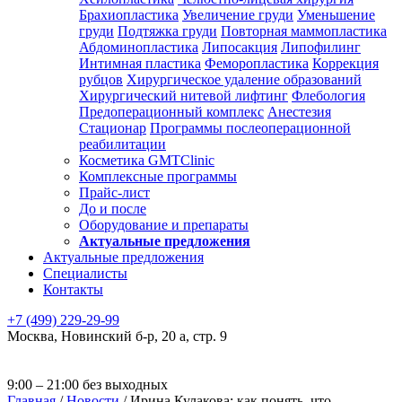
Брахиопластика
Увеличение груди
Уменьшение
груди
Подтяжка груди
Повторная маммопластика
Абдоминопластика
Липосакция
Липофилинг
Интимная пластика
Феморопластика
Коррекция
рубцов
Хирургическое удаление образований
Хирургический нитевой лифтинг
Флебология
Предоперационный комплекс
Анестезия
Стационар
Программы послеоперационной
реабилитации
Косметика GMTClinic
Комплексные программы
Прайс-лист
До и после
Оборудование и препараты
Актуальные предложения
Актуальные предложения
Специалисты
Контакты
+7 (499) 229-29-99
Москва
,
Новинский б-р, 20 а, стр. 9
9:00 – 21:00 без выходных
Главная
/
Новости
/
Ирина Кулакова: как понять, что