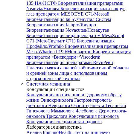
135 HA/НСТФ
Биоревитализация препаратами
Neauvia/Ньювеа
Биоревитализация кожи вокруг
глаз препаратом MESOEYE C71/Мезоай
Биоревитализация Ial System/Иал Систем
Биоревитализация Jalupro/Ялупро
Биоревитализация Novacutan/Новакутан
Биоревитализация лица препаратом MesoSculpt
C71 (МезоСкульпт С71)
Биоревитализация
Профайло/Profhilo
Биоревитализация препаратом
Meso-Wharton P199/Мезовартон
Биоревитализация
препаратом «Вискодерм»/Viscoderm
Биоревитализация препаратами Revi/Реви
Пластика мягких тканей лобно-височной области
и средней зоны лица с использованием
эндоскопической техники
Системная медицина
Консультации специалистов
Консультация по питанию и здоровому образу
жизни
Эндокринолога
Гастроэнтеролога-
диетолога
Невролога
Озонотерапевта
Терапевта
Гинеколога
Маммолога
Флеболога
Дерматолога-
онколога
Трихолога
Консультация психолога
Консультация специалиста-подолога
Лабораторная диагностика
Анализ ImmunoHealth - тест на пищевую