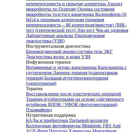
непереносимость и скрытые аллергены
Анализ
микробиоты по Осипову
Оценка состояния
микробиоты толстого кишечника Колонофлор-16
IgG4 к пищевым аллергенам (пищевая
непереносимость – 88 аллергенов/микстов)
ДНК-
тест (генетический тест)
Эли-тест
Чек-ап здоровья
Лабораторные анализы
Ультразвуковая
диагностика (УЗИ)
Инструментальная диагностика
Биоимпедансный анализ состава тела
ЭКГ
Диагностика волос и кожи
УЗИ
Инфузионная терапия
Витаминные и детокс-капельницы
Капельницы с
глутатионом
Лаеннек-терапия (плацентарная
терапия)
Большая аутогемоозонотерапия
(озонотерапия)
Терапия
Восстановление после пластических операций
Терапия аутобиотиками на основе собственного
аутобиома
ВЛОК / УФОК (фотогемотерапия)
Плазмаферез
Нутритивная поддержка
БАДы и пробиотики
Питьевой коллаген
Коллоидные фитоформулы
Metabiotic FRS
Anti
AGE-Biom
Пептиды Хавинсона
Микробиом