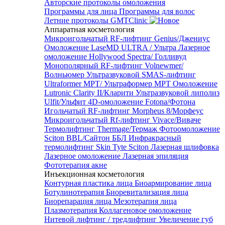
Авторские протоколы омоложения
Программы для лица
Программы для волос
Летние протоколы GMTClinic
Аппаратная косметология
Микроигольчатый RF-лифтинг Genius/Джениус
Омоложение LaseMD ULTRA / Ультра
Лазерное
омоложение Hollywood Spectra/ Голливуд
Монополярный RF-лифтинг Volnewmer/
Волньюмер
Ультразвуковой SMAS-лифтинг
Ultraformer MPT/ Ультраформер MPT
Омоложение
Lutronic Clarity II/Кларити
Ультразвуковой липолиз
Ulfit/Ульфит
4D-омоложение Fotona/Фотона
Игольчатый RF-лифтинг Morpheus 8/Морфеус
Микроигольчатый Rf-лифтинг Vivace/Виваче
Термолифтинг Thermage/Термаж
Фотоомоложение
Sciton BBL/Сайтон ББЛ
Инфракрасный
термолифтинг Skin Tyte Sciton
Лазерная шлифовка
Лазерное омоложение
Лазерная эпиляция
Фототерапия акне
Инъекционная косметология
Контурная пластика лица
Биоармирование лица
Ботулинотерапия
Биоревитализация лица
Биорепарация лица
Мезотерапия лица
Плазмотерапия
Коллагеновое омоложение
Нитевой лифтинг / тредлифтинг
Увеличение губ