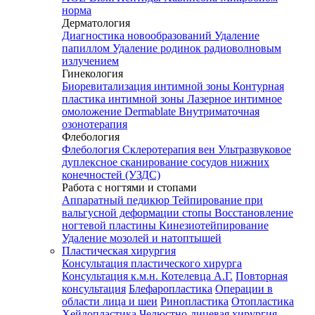
норма
Дерматология
Диагностика новообразований
Удаление
папиллом
Удаление родинок радиоволновым
излучением
Гинекология
Биоревитализация интимной зоны
Контурная
пластика интимной зоны
Лазерное интимное
омоложение Dermablate
Внутриматочная
озонотерапия
Флебология
Флебология
Склеротерапия вен
Ультразвуковое
дуплексное сканирование сосудов нижних
конечностей (УЗДС)
Работа с ногтями и стопами
Аппаратный педикюр
Тейпирование при
вальгусной деформации стопы
Восстановление
ногтевой пластины
Кинезиотейпирование
Удаление мозолей и натоптышей
Пластическая хирургия
Консультация пластического хирурга
Консультация к.м.н. Котелевца А.Г.
Повторная
консультация
Блефаропластика
Операции в
области лица и шеи
Ринопластика
Отопластика
Хейлопластика
Челюстно-лицевая хирургия