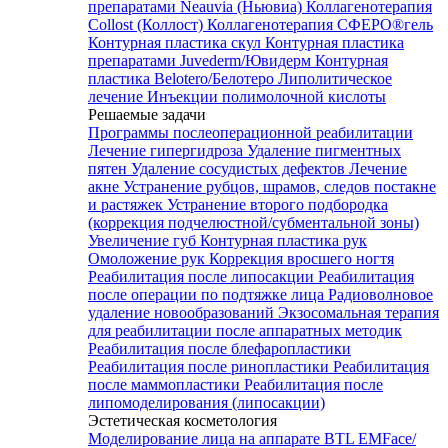
препаратами Neauvia (Ньювиа)
Коллагенотерапия
Collost (Коллост)
Коллагенотерапия СФЕРО®гель
Контурная пластика скул
Контурная пластика
препаратами Juvederm/Ювидерм
Контурная
пластика Belotero/Белотеро
Липолитическое
лечение
Инъекции полимолочной кислоты
Решаемые задачи
Программы послеоперационной реабилитации
Лечение гипергидроза
Удаление пигментных
пятен
Удаление сосудистых дефектов
Лечение
акне
Устранение рубцов, шрамов, следов постакне
и растяжек
Устранение второго подбородка
(коррекция подчелюстной/субментальной зоны)
Увеличение губ
Контурная пластика рук
Омоложение рук
Коррекция вросшего ногтя
Реабилитация после липосакции
Реабилитация
после операции по подтяжке лица
Радиоволновое
удаление новообразований
Экзосомальная терапия
для реабилитации после аппаратных методик
Реабилитация после блефаропластики
Реабилитация после ринопластики
Реабилитация
после маммопластики
Реабилитация после
липомоделирования (липосакции)
Эстетическая косметология
Моделирование лица на аппарате BTL EMFace/