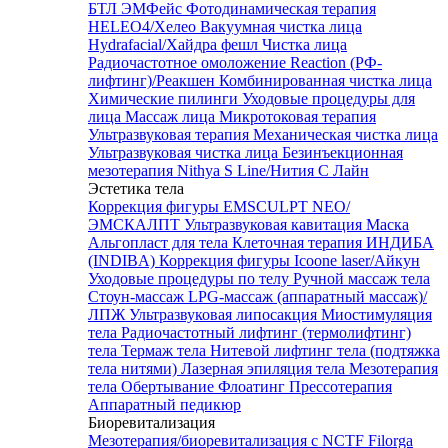
БТЛ ЭМФейс
Фотодинамическая терапия
HELEO4/Хелео
Вакуумная чистка лица
Hydrafacial/Хайдра фешл
Чистка лица
Радиочастотное омоложение Reaction (РФ-
лифтинг)/Реакшен
Комбинированная чистка лица
Химические пилинги
Уходовые процедуры для
лица
Массаж лица
Микротоковая терапия
Ультразвуковая терапия
Механическая чистка лица
Ультразвуковая чистка лица
Безинъекционная
мезотерапия Nithya S Line/Нития С Лайн
Эстетика тела
Коррекция фигуры EMSCULPT NEO/
ЭМСКАЛПТ
Ультразвуковая кавитация
Маска
Альгопласт для тела
Клеточная терапия ИНДИБА
(INDIBA)
Коррекция фигуры Icoone laser/Айкун
Уходовые процедуры по телу
Ручной массаж тела
Стоун-массаж
LPG-массаж (аппаратный массаж)/
ЛПЖ
Ультразвуковая липосакция
Миостимуляция
тела
Радиочастотный лифтинг (термолифтинг)
тела
Термаж тела
Нитевой лифтинг тела (подтяжка
тела нитями)
Лазерная эпиляция тела
Мезотерапия
тела
Обертывание
Флоатинг
Прессотерапия
Аппаратный педикюр
Биоревитализация
Мезотерапия/биоревитализация с NCTF Filorga