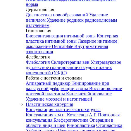
норма
Дерматология
Диагностика новообразований
Удаление
папиллом
Удаление родинок радиоволновым
излучением
Гинекология
Биоревитализация интимной зоны
Контурная
пластика интимной зоны
Лазерное интимное
омоложение Dermablate
Внутриматочная
озонотерапия
Флебология
Флебология
Склеротерапия вен
Ультразвуковое
дуплексное сканирование сосудов нижних
конечностей (УЗДС)
Работа с ногтями и стопами
Аппаратный педикюр
Тейпирование при
вальгусной деформации стопы
Восстановление
ногтевой пластины
Кинезиотейпирование
Удаление мозолей и натоптышей
Пластическая хирургия
Консультация пластического хирурга
Консультация к.м.н. Котелевца А.Г.
Повторная
консультация
Блефаропластика
Операции в
области лица и шеи
Ринопластика
Отопластика
Хейлопластика
Челюстно-лицевая хирургия