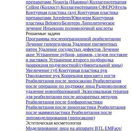
препаратами Neauvia (Ньювиа)
Коллагенотерапия
Collost (Коллост)
Коллагенотерапия СФЕРО®гель
Контурная пластика скул
Контурная пластика
препаратами Juvederm/Ювидерм
Контурная
пластика Belotero/Белотеро
Липолитическое
лечение
Инъекции полимолочной кислоты
Решаемые задачи
Программы послеоперационной реабилитации
Лечение гипергидроза
Удаление пигментных
пятен
Удаление сосудистых дефектов
Лечение
акне
Устранение рубцов, шрамов, следов постакне
и растяжек
Устранение второго подбородка
(коррекция подчелюстной/субментальной зоны)
Увеличение губ
Контурная пластика рук
Омоложение рук
Коррекция вросшего ногтя
Реабилитация после липосакции
Реабилитация
после операции по подтяжке лица
Радиоволновое
удаление новообразований
Экзосомальная терапия
для реабилитации после аппаратных методик
Реабилитация после блефаропластики
Реабилитация после ринопластики
Реабилитация
после маммопластики
Реабилитация после
липомоделирования (липосакции)
Эстетическая косметология
Моделирование лица на аппарате BTL EMFace/