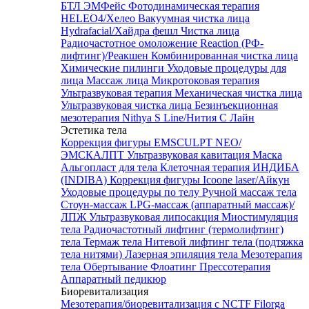
БТЛ ЭМФейс
Фотодинамическая терапия
HELEO4/Хелео
Вакуумная чистка лица
Hydrafacial/Хайдра фешл
Чистка лица
Радиочастотное омоложение Reaction (РФ-
лифтинг)/Реакшен
Комбинированная чистка лица
Химические пилинги
Уходовые процедуры для
лица
Массаж лица
Микротоковая терапия
Ультразвуковая терапия
Механическая чистка лица
Ультразвуковая чистка лица
Безинъекционная
мезотерапия Nithya S Line/Нития С Лайн
Эстетика тела
Коррекция фигуры EMSCULPT NEO/
ЭМСКАЛПТ
Ультразвуковая кавитация
Маска
Альгопласт для тела
Клеточная терапия ИНДИБА
(INDIBA)
Коррекция фигуры Icoone laser/Айкун
Уходовые процедуры по телу
Ручной массаж тела
Стоун-массаж
LPG-массаж (аппаратный массаж)/
ЛПЖ
Ультразвуковая липосакция
Миостимуляция
тела
Радиочастотный лифтинг (термолифтинг)
тела
Термаж тела
Нитевой лифтинг тела (подтяжка
тела нитями)
Лазерная эпиляция тела
Мезотерапия
тела
Обертывание
Флоатинг
Прессотерапия
Аппаратный педикюр
Биоревитализация
Мезотерапия/биоревитализация с NCTF Filorga