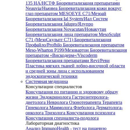
135 HA/НСТФ
Биоревитализация препаратами
Neauvia/Ньювеа
Биоревитализация кожи вокруг
глаз препаратом MESOEYE C71/Мезоай
Биоревитализация Ial System/Иал Систем
Биоревитализация Jalupro/Ялупро
Биоревитализация Novacutan/Новакутан
Биоревитализация лица препаратом MesoSculpt
C71 (МезоСкульпт С71)
Биоревитализация
Профайло/Profhilo
Биоревитализация препаратом
Meso-Wharton P199/Мезовартон
Биоревитализация
препаратом «Вискодерм»/Viscoderm
Биоревитализация препаратами Revi/Реви
Пластика мягких тканей лобно-височной области
и средней зоны лица с использованием
эндоскопической техники
Системная медицина
Консультации специалистов
Консультация по питанию и здоровому образу
жизни
Эндокринолога
Гастроэнтеролога-
диетолога
Невролога
Озонотерапевта
Терапевта
Гинеколога
Маммолога
Флеболога
Дерматолога-
онколога
Трихолога
Консультация психолога
Консультация специалиста-подолога
Лабораторная диагностика
Анализ ImmunoHealth - тест на пищевую