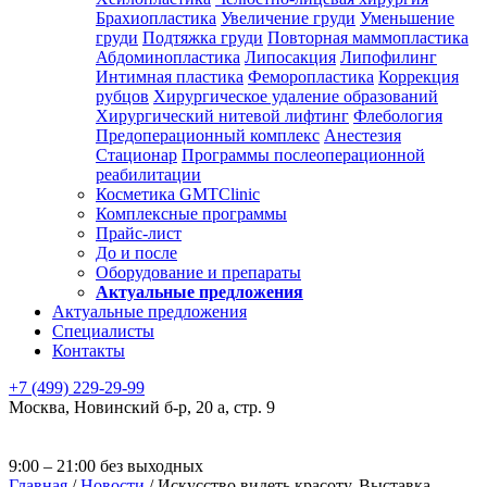
Брахиопластика
Увеличение груди
Уменьшение
груди
Подтяжка груди
Повторная маммопластика
Абдоминопластика
Липосакция
Липофилинг
Интимная пластика
Феморопластика
Коррекция
рубцов
Хирургическое удаление образований
Хирургический нитевой лифтинг
Флебология
Предоперационный комплекс
Анестезия
Стационар
Программы послеоперационной
реабилитации
Косметика GMTClinic
Комплексные программы
Прайс-лист
До и после
Оборудование и препараты
Актуальные предложения
Актуальные предложения
Специалисты
Контакты
+7 (499) 229-29-99
Москва
,
Новинский б-р, 20 а, стр. 9
9:00 – 21:00 без выходных
Главная
/
Новости
/
Искусство видеть красоту. Выставка