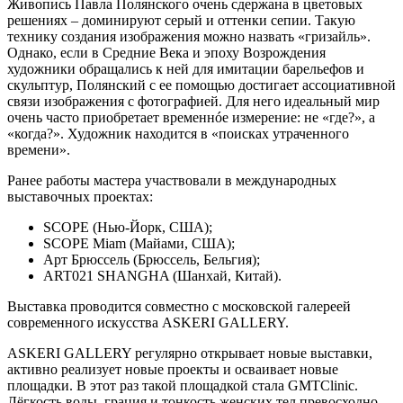
Живопись Павла Полянского очень сдержана в цветовых
решениях – доминируют серый и оттенки сепии. Такую
технику создания изображения можно назвать «гризайль».
Однако, если в Средние Века и эпоху Возрождения
художники обращались к ней для имитации барельефов и
скульптур, Полянский с ее помощью достигает ассоциативной
связи изображения с фотографией. Для него идеальный мир
очень часто приобретает временнóе измерение: не «где?», а
«когда?». Художник находится в «поисках утраченного
времени».
Ранее работы мастера участвовали в международных
выставочных проектах:
SCOPE (Нью-Йорк, США);
SCOPE Miam (Майами, США);
Арт Брюссель (Брюссель, Бельгия);
ART021 SHANGHA (Шанхай, Китай).
Выставка проводится совместно с московской галереей
современного искусства ASKERI GALLERY.
ASKERI GALLERY регулярно открывает новые выставки,
активно реализует новые проекты и осваивает новые
площадки. В этот раз такой площадкой стала GMTClinic.
Лёгкость воды, грация и тонкость женских тел превосходно