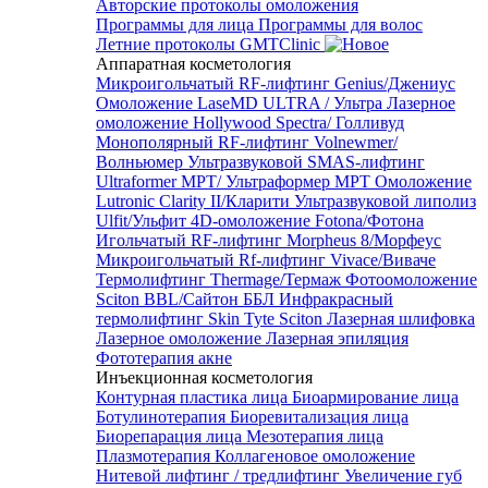
Авторские протоколы омоложения
Программы для лица
Программы для волос
Летние протоколы GMTClinic
Аппаратная косметология
Микроигольчатый RF-лифтинг Genius/Джениус
Омоложение LaseMD ULTRA / Ультра
Лазерное
омоложение Hollywood Spectra/ Голливуд
Монополярный RF-лифтинг Volnewmer/
Волньюмер
Ультразвуковой SMAS-лифтинг
Ultraformer MPT/ Ультраформер MPT
Омоложение
Lutronic Clarity II/Кларити
Ультразвуковой липолиз
Ulfit/Ульфит
4D-омоложение Fotona/Фотона
Игольчатый RF-лифтинг Morpheus 8/Морфеус
Микроигольчатый Rf-лифтинг Vivace/Виваче
Термолифтинг Thermage/Термаж
Фотоомоложение
Sciton BBL/Сайтон ББЛ
Инфракрасный
термолифтинг Skin Tyte Sciton
Лазерная шлифовка
Лазерное омоложение
Лазерная эпиляция
Фототерапия акне
Инъекционная косметология
Контурная пластика лица
Биоармирование лица
Ботулинотерапия
Биоревитализация лица
Биорепарация лица
Мезотерапия лица
Плазмотерапия
Коллагеновое омоложение
Нитевой лифтинг / тредлифтинг
Увеличение губ