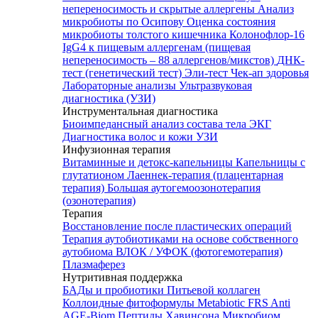
непереносимость и скрытые аллергены
Анализ
микробиоты по Осипову
Оценка состояния
микробиоты толстого кишечника Колонофлор-16
IgG4 к пищевым аллергенам (пищевая
непереносимость – 88 аллергенов/микстов)
ДНК-
тест (генетический тест)
Эли-тест
Чек-ап здоровья
Лабораторные анализы
Ультразвуковая
диагностика (УЗИ)
Инструментальная диагностика
Биоимпедансный анализ состава тела
ЭКГ
Диагностика волос и кожи
УЗИ
Инфузионная терапия
Витаминные и детокс-капельницы
Капельницы с
глутатионом
Лаеннек-терапия (плацентарная
терапия)
Большая аутогемоозонотерапия
(озонотерапия)
Терапия
Восстановление после пластических операций
Терапия аутобиотиками на основе собственного
аутобиома
ВЛОК / УФОК (фотогемотерапия)
Плазмаферез
Нутритивная поддержка
БАДы и пробиотики
Питьевой коллаген
Коллоидные фитоформулы
Metabiotic FRS
Anti
AGE-Biom
Пептиды Хавинсона
Микробиом