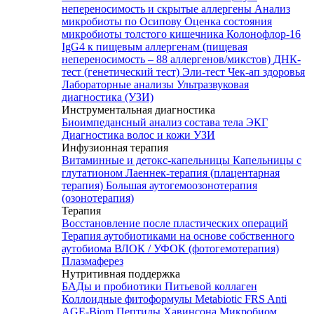
непереносимость и скрытые аллергены
Анализ
микробиоты по Осипову
Оценка состояния
микробиоты толстого кишечника Колонофлор-16
IgG4 к пищевым аллергенам (пищевая
непереносимость – 88 аллергенов/микстов)
ДНК-
тест (генетический тест)
Эли-тест
Чек-ап здоровья
Лабораторные анализы
Ультразвуковая
диагностика (УЗИ)
Инструментальная диагностика
Биоимпедансный анализ состава тела
ЭКГ
Диагностика волос и кожи
УЗИ
Инфузионная терапия
Витаминные и детокс-капельницы
Капельницы с
глутатионом
Лаеннек-терапия (плацентарная
терапия)
Большая аутогемоозонотерапия
(озонотерапия)
Терапия
Восстановление после пластических операций
Терапия аутобиотиками на основе собственного
аутобиома
ВЛОК / УФОК (фотогемотерапия)
Плазмаферез
Нутритивная поддержка
БАДы и пробиотики
Питьевой коллаген
Коллоидные фитоформулы
Metabiotic FRS
Anti
AGE-Biom
Пептиды Хавинсона
Микробиом