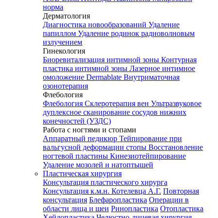
норма
Дерматология
Диагностика новообразований
Удаление
папиллом
Удаление родинок радиоволновым
излучением
Гинекология
Биоревитализация интимной зоны
Контурная
пластика интимной зоны
Лазерное интимное
омоложение Dermablate
Внутриматочная
озонотерапия
Флебология
Флебология
Склеротерапия вен
Ультразвуковое
дуплексное сканирование сосудов нижних
конечностей (УЗДС)
Работа с ногтями и стопами
Аппаратный педикюр
Тейпирование при
вальгусной деформации стопы
Восстановление
ногтевой пластины
Кинезиотейпирование
Удаление мозолей и натоптышей
Пластическая хирургия
Консультация пластического хирурга
Консультация к.м.н. Котелевца А.Г.
Повторная
консультация
Блефаропластика
Операции в
области лица и шеи
Ринопластика
Отопластика
Хейлопластика
Челюстно-лицевая хирургия