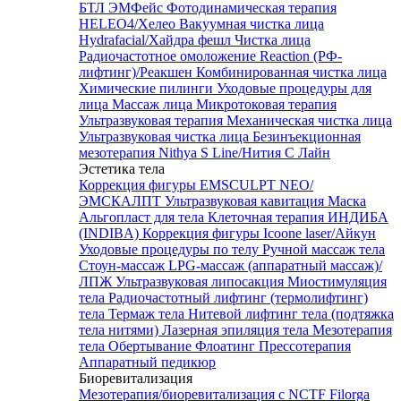
БТЛ ЭМФейс
Фотодинамическая терапия
HELEO4/Хелео
Вакуумная чистка лица
Hydrafacial/Хайдра фешл
Чистка лица
Радиочастотное омоложение Reaction (РФ-
лифтинг)/Реакшен
Комбинированная чистка лица
Химические пилинги
Уходовые процедуры для
лица
Массаж лица
Микротоковая терапия
Ультразвуковая терапия
Механическая чистка лица
Ультразвуковая чистка лица
Безинъекционная
мезотерапия Nithya S Line/Нития С Лайн
Эстетика тела
Коррекция фигуры EMSCULPT NEO/
ЭМСКАЛПТ
Ультразвуковая кавитация
Маска
Альгопласт для тела
Клеточная терапия ИНДИБА
(INDIBA)
Коррекция фигуры Icoone laser/Айкун
Уходовые процедуры по телу
Ручной массаж тела
Стоун-массаж
LPG-массаж (аппаратный массаж)/
ЛПЖ
Ультразвуковая липосакция
Миостимуляция
тела
Радиочастотный лифтинг (термолифтинг)
тела
Термаж тела
Нитевой лифтинг тела (подтяжка
тела нитями)
Лазерная эпиляция тела
Мезотерапия
тела
Обертывание
Флоатинг
Прессотерапия
Аппаратный педикюр
Биоревитализация
Мезотерапия/биоревитализация с NCTF Filorga