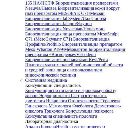
135 HA/НСТФ
Биоревитализация препаратами
Neauvia/Ньювеа
Биоревитализация кожи вокруг
глаз препаратом MESOEYE C71/Мезоай
Биоревитализация Ial System/Иал Систем
Биоревитализация Jalupro/Ялупро
Биоревитализация Novacutan/Новакутан
Биоревитализация лица препаратом MesoSculpt
C71 (МезоСкульпт С71)
Биоревитализация
Профайло/Profhilo
Биоревитализация препаратом
Meso-Wharton P199/Мезовартон
Биоревитализация
препаратом «Вискодерм»/Viscoderm
Биоревитализация препаратами Revi/Реви
Пластика мягких тканей лобно-височной области
и средней зоны лица с использованием
эндоскопической техники
Системная медицина
Консультации специалистов
Консультация по питанию и здоровому образу
жизни
Эндокринолога
Гастроэнтеролога-
диетолога
Невролога
Озонотерапевта
Терапевта
Гинеколога
Маммолога
Флеболога
Дерматолога-
онколога
Трихолога
Консультация психолога
Консультация специалиста-подолога
Лабораторная диагностика
Анализ ImmunoHealth - тест на пищевую