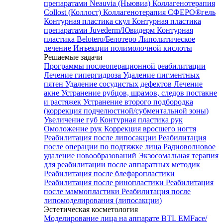
препаратами Neauvia (Ньювиа)
Коллагенотерапия
Collost (Коллост)
Коллагенотерапия СФЕРО®гель
Контурная пластика скул
Контурная пластика
препаратами Juvederm/Ювидерм
Контурная
пластика Belotero/Белотеро
Липолитическое
лечение
Инъекции полимолочной кислоты
Решаемые задачи
Программы послеоперационной реабилитации
Лечение гипергидроза
Удаление пигментных
пятен
Удаление сосудистых дефектов
Лечение
акне
Устранение рубцов, шрамов, следов постакне
и растяжек
Устранение второго подбородка
(коррекция подчелюстной/субментальной зоны)
Увеличение губ
Контурная пластика рук
Омоложение рук
Коррекция вросшего ногтя
Реабилитация после липосакции
Реабилитация
после операции по подтяжке лица
Радиоволновое
удаление новообразований
Экзосомальная терапия
для реабилитации после аппаратных методик
Реабилитация после блефаропластики
Реабилитация после ринопластики
Реабилитация
после маммопластики
Реабилитация после
липомоделирования (липосакции)
Эстетическая косметология
Моделирование лица на аппарате BTL EMFace/