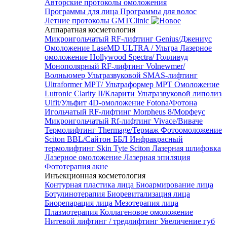
Авторские протоколы омоложения
Программы для лица
Программы для волос
Летние протоколы GMTClinic
Аппаратная косметология
Микроигольчатый RF-лифтинг Genius/Джениус
Омоложение LaseMD ULTRA / Ультра
Лазерное
омоложение Hollywood Spectra/ Голливуд
Монополярный RF-лифтинг Volnewmer/
Волньюмер
Ультразвуковой SMAS-лифтинг
Ultraformer MPT/ Ультраформер MPT
Омоложение
Lutronic Clarity II/Кларити
Ультразвуковой липолиз
Ulfit/Ульфит
4D-омоложение Fotona/Фотона
Игольчатый RF-лифтинг Morpheus 8/Морфеус
Микроигольчатый Rf-лифтинг Vivace/Виваче
Термолифтинг Thermage/Термаж
Фотоомоложение
Sciton BBL/Сайтон ББЛ
Инфракрасный
термолифтинг Skin Tyte Sciton
Лазерная шлифовка
Лазерное омоложение
Лазерная эпиляция
Фототерапия акне
Инъекционная косметология
Контурная пластика лица
Биоармирование лица
Ботулинотерапия
Биоревитализация лица
Биорепарация лица
Мезотерапия лица
Плазмотерапия
Коллагеновое омоложение
Нитевой лифтинг / тредлифтинг
Увеличение губ