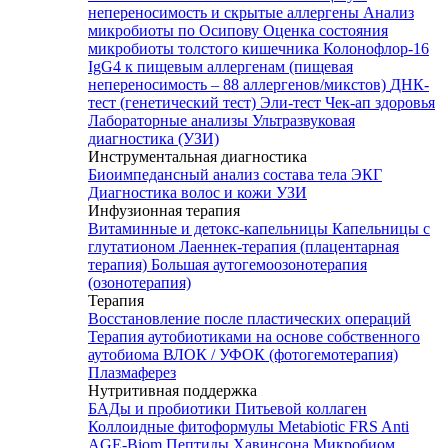
непереносимость и скрытые аллергены
Анализ
микробиоты по Осипову
Оценка состояния
микробиоты толстого кишечника Колонофлор-16
IgG4 к пищевым аллергенам (пищевая
непереносимость – 88 аллергенов/микстов)
ДНК-
тест (генетический тест)
Эли-тест
Чек-ап здоровья
Лабораторные анализы
Ультразвуковая
диагностика (УЗИ)
Инструментальная диагностика
Биоимпедансный анализ состава тела
ЭКГ
Диагностика волос и кожи
УЗИ
Инфузионная терапия
Витаминные и детокс-капельницы
Капельницы с
глутатионом
Лаеннек-терапия (плацентарная
терапия)
Большая аутогемоозонотерапия
(озонотерапия)
Терапия
Восстановление после пластических операций
Терапия аутобиотиками на основе собственного
аутобиома
ВЛОК / УФОК (фотогемотерапия)
Плазмаферез
Нутритивная поддержка
БАДы и пробиотики
Питьевой коллаген
Коллоидные фитоформулы
Metabiotic FRS
Anti
AGE-Biom
Пептиды Хавинсона
Микробиом