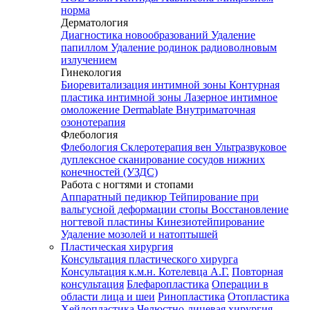
норма
Дерматология
Диагностика новообразований
Удаление
папиллом
Удаление родинок радиоволновым
излучением
Гинекология
Биоревитализация интимной зоны
Контурная
пластика интимной зоны
Лазерное интимное
омоложение Dermablate
Внутриматочная
озонотерапия
Флебология
Флебология
Склеротерапия вен
Ультразвуковое
дуплексное сканирование сосудов нижних
конечностей (УЗДС)
Работа с ногтями и стопами
Аппаратный педикюр
Тейпирование при
вальгусной деформации стопы
Восстановление
ногтевой пластины
Кинезиотейпирование
Удаление мозолей и натоптышей
Пластическая хирургия
Консультация пластического хирурга
Консультация к.м.н. Котелевца А.Г.
Повторная
консультация
Блефаропластика
Операции в
области лица и шеи
Ринопластика
Отопластика
Хейлопластика
Челюстно-лицевая хирургия