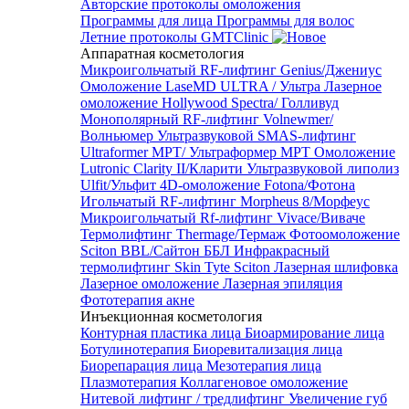
Авторские протоколы омоложения
Программы для лица
Программы для волос
Летние протоколы GMTClinic
Аппаратная косметология
Микроигольчатый RF-лифтинг Genius/Джениус
Омоложение LaseMD ULTRA / Ультра
Лазерное
омоложение Hollywood Spectra/ Голливуд
Монополярный RF-лифтинг Volnewmer/
Волньюмер
Ультразвуковой SMAS-лифтинг
Ultraformer MPT/ Ультраформер MPT
Омоложение
Lutronic Clarity II/Кларити
Ультразвуковой липолиз
Ulfit/Ульфит
4D-омоложение Fotona/Фотона
Игольчатый RF-лифтинг Morpheus 8/Морфеус
Микроигольчатый Rf-лифтинг Vivace/Виваче
Термолифтинг Thermage/Термаж
Фотоомоложение
Sciton BBL/Сайтон ББЛ
Инфракрасный
термолифтинг Skin Tyte Sciton
Лазерная шлифовка
Лазерное омоложение
Лазерная эпиляция
Фототерапия акне
Инъекционная косметология
Контурная пластика лица
Биоармирование лица
Ботулинотерапия
Биоревитализация лица
Биорепарация лица
Мезотерапия лица
Плазмотерапия
Коллагеновое омоложение
Нитевой лифтинг / тредлифтинг
Увеличение губ