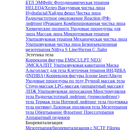
БТЛ ЭМФейс
Фотодинамическая терапия
HELEO4/Хелео
Вакуумная чистка лица
Hydrafacial/Хайдра фешл
Чистка лица
Радиочастотное омоложение Reaction (РФ-
лифтинг)/Реакшен
Комбинированная чистка лица
Химические пилинги
Уходовые процедуры для
лица
Массаж лица
Микротоковая терапия
Ультразвуковая терапия
Механическая чистка лица
Ультразвуковая чистка лица
Безинъекционная
мезотерапия Nithya S Line/Нития С Лайн
Эстетика тела
Коррекция фигуры EMSCULPT NEO/
ЭМСКАЛПТ
Ультразвуковая кавитация
Маска
Альгопласт для тела
Клеточная терапия ИНДИБА
(INDIBA)
Коррекция фигуры Icoone laser/Айкун
Уходовые процедуры по телу
Ручной массаж тела
Стоун-массаж
LPG-массаж (аппаратный массаж)/
ЛПЖ
Ультразвуковая липосакция
Миостимуляция
тела
Радиочастотный лифтинг (термолифтинг)
тела
Термаж тела
Нитевой лифтинг тела (подтяжка
тела нитями)
Лазерная эпиляция тела
Мезотерапия
тела
Обертывание
Флоатинг
Прессотерапия
Аппаратный педикюр
Биоревитализация
Мезотерапия/биоревитализация с NCTF Filorga