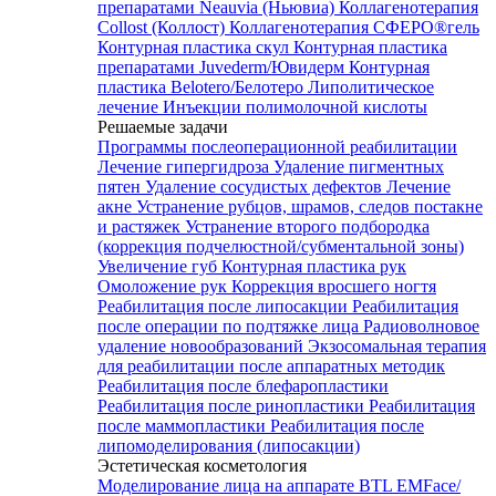
препаратами Neauvia (Ньювиа)
Коллагенотерапия
Collost (Коллост)
Коллагенотерапия СФЕРО®гель
Контурная пластика скул
Контурная пластика
препаратами Juvederm/Ювидерм
Контурная
пластика Belotero/Белотеро
Липолитическое
лечение
Инъекции полимолочной кислоты
Решаемые задачи
Программы послеоперационной реабилитации
Лечение гипергидроза
Удаление пигментных
пятен
Удаление сосудистых дефектов
Лечение
акне
Устранение рубцов, шрамов, следов постакне
и растяжек
Устранение второго подбородка
(коррекция подчелюстной/субментальной зоны)
Увеличение губ
Контурная пластика рук
Омоложение рук
Коррекция вросшего ногтя
Реабилитация после липосакции
Реабилитация
после операции по подтяжке лица
Радиоволновое
удаление новообразований
Экзосомальная терапия
для реабилитации после аппаратных методик
Реабилитация после блефаропластики
Реабилитация после ринопластики
Реабилитация
после маммопластики
Реабилитация после
липомоделирования (липосакции)
Эстетическая косметология
Моделирование лица на аппарате BTL EMFace/