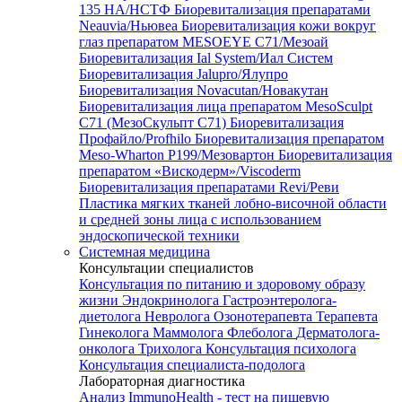
135 HA/НСТФ
Биоревитализация препаратами
Neauvia/Ньювеа
Биоревитализация кожи вокруг
глаз препаратом MESOEYE C71/Мезоай
Биоревитализация Ial System/Иал Систем
Биоревитализация Jalupro/Ялупро
Биоревитализация Novacutan/Новакутан
Биоревитализация лица препаратом MesoSculpt
C71 (МезоСкульпт С71)
Биоревитализация
Профайло/Profhilo
Биоревитализация препаратом
Meso-Wharton P199/Мезовартон
Биоревитализация
препаратом «Вискодерм»/Viscoderm
Биоревитализация препаратами Revi/Реви
Пластика мягких тканей лобно-височной области
и средней зоны лица с использованием
эндоскопической техники
Системная медицина
Консультации специалистов
Консультация по питанию и здоровому образу
жизни
Эндокринолога
Гастроэнтеролога-
диетолога
Невролога
Озонотерапевта
Терапевта
Гинеколога
Маммолога
Флеболога
Дерматолога-
онколога
Трихолога
Консультация психолога
Консультация специалиста-подолога
Лабораторная диагностика
Анализ ImmunoHealth - тест на пищевую