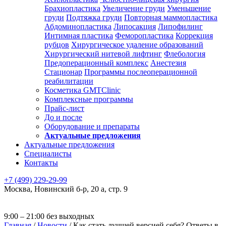
Брахиопластика
Увеличение груди
Уменьшение
груди
Подтяжка груди
Повторная маммопластика
Абдоминопластика
Липосакция
Липофилинг
Интимная пластика
Феморопластика
Коррекция
рубцов
Хирургическое удаление образований
Хирургический нитевой лифтинг
Флебология
Предоперационный комплекс
Анестезия
Стационар
Программы послеоперационной
реабилитации
Косметика GMTClinic
Комплексные программы
Прайс-лист
До и после
Оборудование и препараты
Актуальные предложения
Актуальные предложения
Специалисты
Контакты
+7 (499) 229-29-99
Москва
,
Новинский б-р, 20 а, стр. 9
9:00 – 21:00 без выходных
Главная
/
Новости
/
Как стать лучшей версией себя? Ответы в