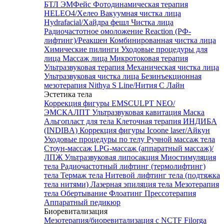
БТЛ ЭМФейс
Фотодинамическая терапия
HELEO4/Хелео
Вакуумная чистка лица
Hydrafacial/Хайдра фешл
Чистка лица
Радиочастотное омоложение Reaction (РФ-
лифтинг)/Реакшен
Комбинированная чистка лица
Химические пилинги
Уходовые процедуры для
лица
Массаж лица
Микротоковая терапия
Ультразвуковая терапия
Механическая чистка лица
Ультразвуковая чистка лица
Безинъекционная
мезотерапия Nithya S Line/Нития С Лайн
Эстетика тела
Коррекция фигуры EMSCULPT NEO/
ЭМСКАЛПТ
Ультразвуковая кавитация
Маска
Альгопласт для тела
Клеточная терапия ИНДИБА
(INDIBA)
Коррекция фигуры Icoone laser/Айкун
Уходовые процедуры по телу
Ручной массаж тела
Стоун-массаж
LPG-массаж (аппаратный массаж)/
ЛПЖ
Ультразвуковая липосакция
Миостимуляция
тела
Радиочастотный лифтинг (термолифтинг)
тела
Термаж тела
Нитевой лифтинг тела (подтяжка
тела нитями)
Лазерная эпиляция тела
Мезотерапия
тела
Обертывание
Флоатинг
Прессотерапия
Аппаратный педикюр
Биоревитализация
Мезотерапия/биоревитализация с NCTF Filorga