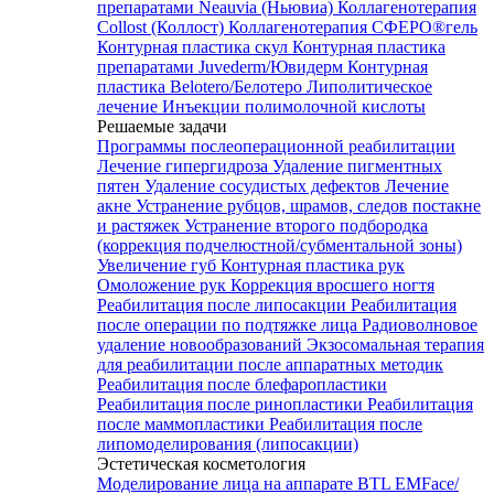
препаратами Neauvia (Ньювиа)
Коллагенотерапия
Collost (Коллост)
Коллагенотерапия СФЕРО®гель
Контурная пластика скул
Контурная пластика
препаратами Juvederm/Ювидерм
Контурная
пластика Belotero/Белотеро
Липолитическое
лечение
Инъекции полимолочной кислоты
Решаемые задачи
Программы послеоперационной реабилитации
Лечение гипергидроза
Удаление пигментных
пятен
Удаление сосудистых дефектов
Лечение
акне
Устранение рубцов, шрамов, следов постакне
и растяжек
Устранение второго подбородка
(коррекция подчелюстной/субментальной зоны)
Увеличение губ
Контурная пластика рук
Омоложение рук
Коррекция вросшего ногтя
Реабилитация после липосакции
Реабилитация
после операции по подтяжке лица
Радиоволновое
удаление новообразований
Экзосомальная терапия
для реабилитации после аппаратных методик
Реабилитация после блефаропластики
Реабилитация после ринопластики
Реабилитация
после маммопластики
Реабилитация после
липомоделирования (липосакции)
Эстетическая косметология
Моделирование лица на аппарате BTL EMFace/