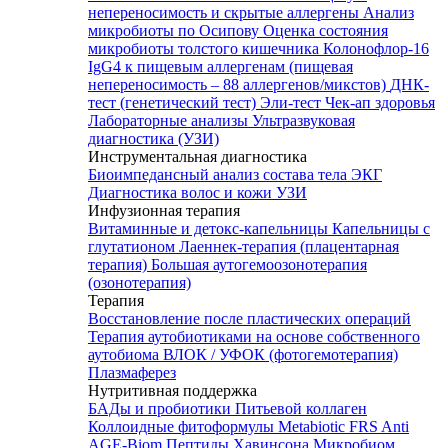
непереносимость и скрытые аллергены
Анализ
микробиоты по Осипову
Оценка состояния
микробиоты толстого кишечника Колонофлор-16
IgG4 к пищевым аллергенам (пищевая
непереносимость – 88 аллергенов/микстов)
ДНК-
тест (генетический тест)
Эли-тест
Чек-ап здоровья
Лабораторные анализы
Ультразвуковая
диагностика (УЗИ)
Инструментальная диагностика
Биоимпедансный анализ состава тела
ЭКГ
Диагностика волос и кожи
УЗИ
Инфузионная терапия
Витаминные и детокс-капельницы
Капельницы с
глутатионом
Лаеннек-терапия (плацентарная
терапия)
Большая аутогемоозонотерапия
(озонотерапия)
Терапия
Восстановление после пластических операций
Терапия аутобиотиками на основе собственного
аутобиома
ВЛОК / УФОК (фотогемотерапия)
Плазмаферез
Нутритивная поддержка
БАДы и пробиотики
Питьевой коллаген
Коллоидные фитоформулы
Metabiotic FRS
Anti
AGE-Biom
Пептиды Хавинсона
Микробиом