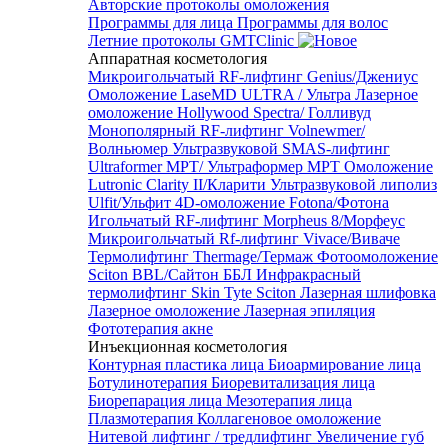
Авторские протоколы омоложения
Программы для лица
Программы для волос
Летние протоколы GMTClinic
Аппаратная косметология
Микроигольчатый RF-лифтинг Genius/Джениус
Омоложение LaseMD ULTRA / Ультра
Лазерное
омоложение Hollywood Spectra/ Голливуд
Монополярный RF-лифтинг Volnewmer/
Волньюмер
Ультразвуковой SMAS-лифтинг
Ultraformer MPT/ Ультраформер MPT
Омоложение
Lutronic Clarity II/Кларити
Ультразвуковой липолиз
Ulfit/Ульфит
4D-омоложение Fotona/Фотона
Игольчатый RF-лифтинг Morpheus 8/Морфеус
Микроигольчатый Rf-лифтинг Vivace/Виваче
Термолифтинг Thermage/Термаж
Фотоомоложение
Sciton BBL/Сайтон ББЛ
Инфракрасный
термолифтинг Skin Tyte Sciton
Лазерная шлифовка
Лазерное омоложение
Лазерная эпиляция
Фототерапия акне
Инъекционная косметология
Контурная пластика лица
Биоармирование лица
Ботулинотерапия
Биоревитализация лица
Биорепарация лица
Мезотерапия лица
Плазмотерапия
Коллагеновое омоложение
Нитевой лифтинг / тредлифтинг
Увеличение губ