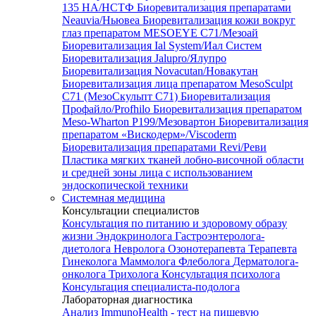
135 HA/НСТФ
Биоревитализация препаратами
Neauvia/Ньювеа
Биоревитализация кожи вокруг
глаз препаратом MESOEYE C71/Мезоай
Биоревитализация Ial System/Иал Систем
Биоревитализация Jalupro/Ялупро
Биоревитализация Novacutan/Новакутан
Биоревитализация лица препаратом MesoSculpt
C71 (МезоСкульпт С71)
Биоревитализация
Профайло/Profhilo
Биоревитализация препаратом
Meso-Wharton P199/Мезовартон
Биоревитализация
препаратом «Вискодерм»/Viscoderm
Биоревитализация препаратами Revi/Реви
Пластика мягких тканей лобно-височной области
и средней зоны лица с использованием
эндоскопической техники
Системная медицина
Консультации специалистов
Консультация по питанию и здоровому образу
жизни
Эндокринолога
Гастроэнтеролога-
диетолога
Невролога
Озонотерапевта
Терапевта
Гинеколога
Маммолога
Флеболога
Дерматолога-
онколога
Трихолога
Консультация психолога
Консультация специалиста-подолога
Лабораторная диагностика
Анализ ImmunoHealth - тест на пищевую