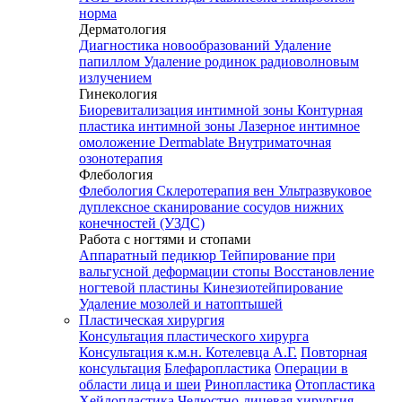
норма
Дерматология
Диагностика новообразований
Удаление
папиллом
Удаление родинок радиоволновым
излучением
Гинекология
Биоревитализация интимной зоны
Контурная
пластика интимной зоны
Лазерное интимное
омоложение Dermablate
Внутриматочная
озонотерапия
Флебология
Флебология
Склеротерапия вен
Ультразвуковое
дуплексное сканирование сосудов нижних
конечностей (УЗДС)
Работа с ногтями и стопами
Аппаратный педикюр
Тейпирование при
вальгусной деформации стопы
Восстановление
ногтевой пластины
Кинезиотейпирование
Удаление мозолей и натоптышей
Пластическая хирургия
Консультация пластического хирурга
Консультация к.м.н. Котелевца А.Г.
Повторная
консультация
Блефаропластика
Операции в
области лица и шеи
Ринопластика
Отопластика
Хейлопластика
Челюстно-лицевая хирургия