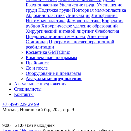
Брахиопластика
Увеличение груди
Уменьшение
груди
Подтяжка груди
Повторная маммопластика
Абдоминопластика
Липосакция
Липофилинг
Интимная пластика
Феморопластика
Коррекция
рубцов
Хирургическое удаление образований
Хирургический нитевой лифтинг
Флебология
Предоперационный комплекс
Анестезия
Стационар
Программы послеоперационной
реабилитации
Косметика GMTClinic
Комплексные программы
Прайс-лист
До и после
Оборудование и препараты
Актуальные предложения
Актуальные предложения
Специалисты
Контакты
+7 (499) 229-29-99
Москва
,
Новинский б-р, 20 а, стр. 9
9:00 – 21:00 без выходных
Главная
/
Новости
/
КоммерсантЪ. Как растить ребенка