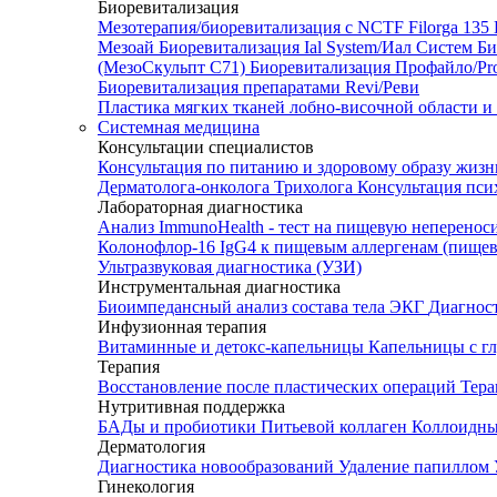
Биоревитализация
Мезотерапия/биоревитализация с NCTF Filorga 1
Мезоай
Биоревитализация Ial System/Иал Систем
Би
(МезоСкульпт С71)
Биоревитализация Профайло/Pro
Биоревитализация препаратами Revi/Реви
Пластика мягких тканей лобно-височной области и
Системная медицина
Консультации специалистов
Консультация по питанию и здоровому образу жиз
Дерматолога-онколога
Трихолога
Консультация пси
Лабораторная диагностика
Анализ ImmunoHealth - тест на пищевую неперенос
Колонофлор-16
IgG4 к пищевым аллергенам (пищев
Ультразвуковая диагностика (УЗИ)
Инструментальная диагностика
Биоимпедансный анализ состава тела
ЭКГ
Диагнос
Инфузионная терапия
Витаминные и детокс-капельницы
Капельницы с г
Терапия
Восстановление после пластических операций
Тера
Нутритивная поддержка
БАДы и пробиотики
Питьевой коллаген
Коллоидн
Дерматология
Диагностика новообразований
Удаление папиллом
Гинекология