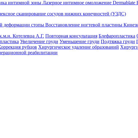
тика интимной зоны
Лазерное интимное омоложение Dermablate
лексное сканирование сосудов нижних конечностей (УЗДС)
ой деформации стопы
Восстановление ногтевой пластины
Кинез
к.м.н. Котелевца А.Г.
Повторная консультация
Блефаропластика
пластика
Увеличение груди
Уменьшение груди
Подтяжка груди
Коррекция рубцов
Хирургическое удаление образований
Хирурги
перационной реабилитации