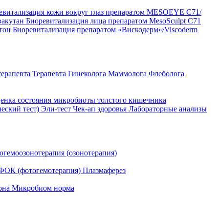
евитализация кожи вокруг глаз препаратом MESOEYE C71/
вакутан
Биоревитализация лица препаратом MesoSculpt C71
ртон
Биоревитализация препаратом «Вискодерм»/Viscoderm
терапевта
Терапевта
Гинеколога
Маммолога
Флеболога
енка состояния микробиоты толстого кишечника
ческий тест)
Эли-тест
Чек-ап здоровья
Лабораторные анализы
огемоозонотерапия (озонотерапия)
ФОК (фотогемотерапия)
Плазмаферез
она
Микробиом норма