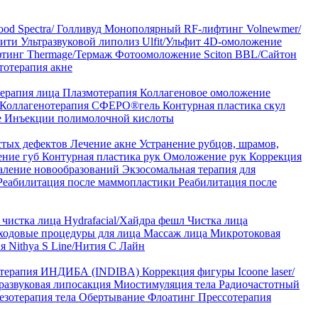
od Spectra/ Голливуд
Монополярный RF-лифтинг Volnewmer/
арити
Ультразвуковой липолиз Ulfit/Ульфит
4D-омоложение
тинг Thermage/Термаж
Фотоомоложение Sciton BBL/Сайтон
тотерапия акне
ерапия лица
Плазмотерапия
Коллагеновое омоложение
Коллагенотерапия СФЕРО®гель
Контурная пластика скул
е
Инъекции полимолочной кислоты
стых дефектов
Лечение акне
Устранение рубцов, шрамов,
ение губ
Контурная пластика рук
Омоложение рук
Коррекция
аление новообразований
Экзосомальная терапия для
Реабилитация после маммопластики
Реабилитация после
чистка лица Hydrafacial/Хайдра фешл
Чистка лица
ходовые процедуры для лица
Массаж лица
Микротоковая
я Nithya S Line/Нития С Лайн
 терапия ИНДИБА (INDIBA)
Коррекция фигуры Icoone laser/
развуковая липосакция
Миостимуляция тела
Радиочастотный
езотерапия тела
Обертывание
Флоатинг
Прессотерапия