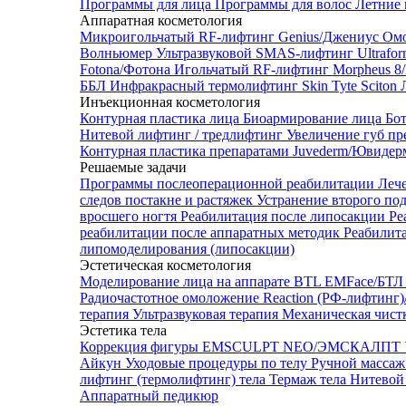
Программы для лица
Программы для волос
Летние 
Аппаратная косметология
Микроигольчатый RF-лифтинг Genius/Джениус
Омо
Волньюмер
Ультразвуковой SMAS-лифтинг Ultrafo
Fotona/Фотона
Игольчатый RF-лифтинг Morpheus 
ББЛ
Инфракрасный термолифтинг Skin Tyte Sciton
Инъекционная косметология
Контурная пластика лица
Биоармирование лица
Бо
Нитевой лифтинг / тредлифтинг
Увеличение губ пр
Контурная пластика препаратами Juvederm/Ювиде
Решаемые задачи
Программы послеоперационной реабилитации
Леч
следов постакне и растяжек
Устранение второго по
вросшего ногтя
Реабилитация после липосакции
Ре
реабилитации после аппаратных методик
Реабилит
липомоделирования (липосакции)
Эстетическая косметология
Моделирование лица на аппарате BTL EMFace/Б
Радиочастотное омоложение Reaction (РФ-лифтинг
терапия
Ультразвуковая терапия
Механическая чист
Эстетика тела
Коррекция фигуры EMSCULPT NEO/ЭМСКАЛПТ
Айкун
Уходовые процедуры по телу
Ручной массаж
лифтинг (термолифтинг) тела
Термаж тела
Нитевой 
Аппаратный педикюр