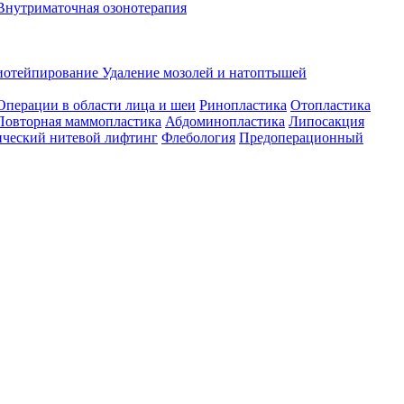
Внутриматочная озонотерапия
иотейпирование
Удаление мозолей и натоптышей
Операции в области лица и шеи
Ринопластика
Отопластика
Повторная маммопластика
Абдоминопластика
Липосакция
ческий нитевой лифтинг
Флебология
Предоперационный