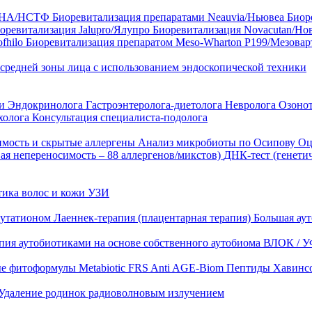
35 HA/НСТФ
Биоревитализация препаратами Neauvia/Ньювеа
Биор
оревитализация Jalupro/Ялупро
Биоревитализация Novacutan/Но
fhilo
Биоревитализация препаратом Meso-Wharton P199/Мезова
 средней зоны лица с использованием эндоскопической техники
ни
Эндокринолога
Гастроэнтеролога-диетолога
Невролога
Озоно
холога
Консультация специалиста-подолога
имость и скрытые аллергены
Анализ микробиоты по Осипову
Оц
ая непереносимость – 88 аллергенов/микстов)
ДНК-тест (генети
тика волос и кожи
УЗИ
лутатионом
Лаеннек-терапия (плацентарная терапия)
Большая аут
пия аутобиотиками на основе собственного аутобиома
ВЛОК / У
ые фитоформулы
Metabiotic FRS
Anti AGE-Biom
Пептиды Хавинс
Удаление родинок радиоволновым излучением