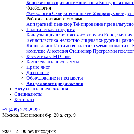
Биоревитализация интимной зоны
Контурная плас
Флебология
Флебология
Склеротерапия вен
Ультразвуковое дуп
Работа с ногтями и стопами
Аппаратный педикюр
Тейпирование при вальгусн
Пластическая хирургия
Консультация пластического хирурга
Консультация 
Хейлопластика
Челюстно-лицевая хирургия
Брахио
Липофилинг
Интимная пластика
Феморопластика
комплекс
Анестезия
Стационар
Программы послео
Косметика GMTClinic
Комплексные программы
Прайс-лист
До и после
Оборудование и препараты
Актуальные предложения
Актуальные предложения
Специалисты
Контакты
+7 (499) 229-29-99
Москва
,
Новинский б-р, 20 а, стр. 9
9:00 – 21:00 без выходных