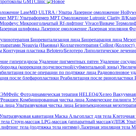
протоколы GMTClinic
ложение LaseMD ULTRA / Ультра
Лазерное омоложение Hollywo
rmer MPT/ Ультраформер MPT
Омоложение Lutronic Clarity II/Кл
8/Морфеус
Микроигольчатый Rf-лифтинг Vivace/Виваче
Термолиф
Лазерная шлифовка
Лазерное омоложение
Лазерная эпиляция
Фо
тулинотерапия
Биоревитализация лица
Биорепарация лица
Мезот
епаратами Neauvia (Ньювиа)
Коллагенотерапия Collost (Коллост)
рм
Контурная пластика Belotero/Белотеро
Липолитическое лечени
ение гипергидроза
Удаление пигментных пятен
Удаление сосуди
дбородка (коррекция подчелюстной/субментальной зоны)
Увелич
абилитация после операции по подтяжке лица
Радиоволновое уд
ация после блефаропластики
Реабилитация после ринопластики
ТЛ ЭМФейс
Фотодинамическая терапия HELEO4/Хелео
Вакуумная 
)/Реакшен
Комбинированная чистка лица
Химические пилинги
У
ка лица
Ультразвуковая чистка лица
Безинъекционная мезотерапи
Ультразвуковая кавитация
Маска Альгопласт для тела
Клеточная
 тела
Стоун-массаж
LPG-массаж (аппаратный массаж)/ЛПЖ
Ульт
лифтинг тела (подтяжка тела нитями)
Лазерная эпиляция тела
М